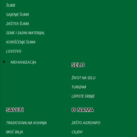
ŠUME
GAJENJE ŠUMA
ZAŠTITA ŠUMA
SEME I SADNI MATERIJAL
KORIŠĆENJE ŠUMA
LOVSTVO
MEHANIZACIJA
SELO
ŽIVOT NA SELU
TURIZAM
LEPOTE SRBIJE
SAVETI
O NAMA
TRADICIONALNA KUHINJA
ZAŠTO AGROINFO
MOĆ BILJA
CILJEVI