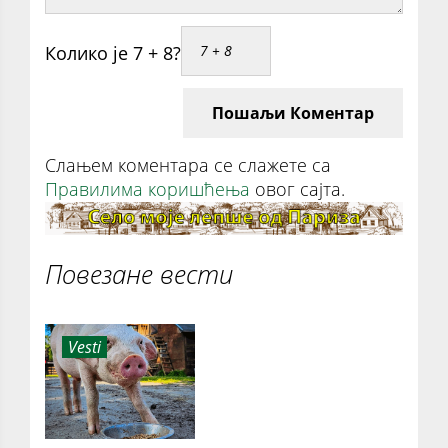
Колико је 7 + 8?
Пошаљи Коментар
Слањем коментара се слажете са
Правилима коришћења
овог сајта.
Повезане вести
Vesti