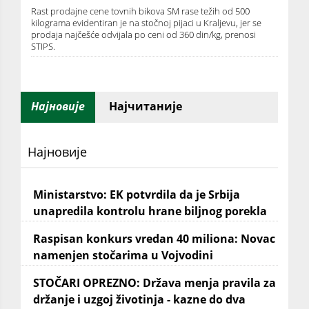
Rast prodajne cene tovnih bikova SM rase težih od 500
kilograma evidentiran je na stočnoj pijaci u Kraljevu, jer se
prodaja najčešće odvijala po ceni od 360 din/kg, prenosi
STIPS.
Најновије
Најчитаније
Најновије
Ministarstvo: EK potvrdila da je Srbija
unapredila kontrolu hrane biljnog porekla
Raspisan konkurs vredan 40 miliona: Novac
namenjen stočarima u Vojvodini
STOČARI OPREZNO: Država menja pravila za
držanje i uzgoj životinja - kazne do dva