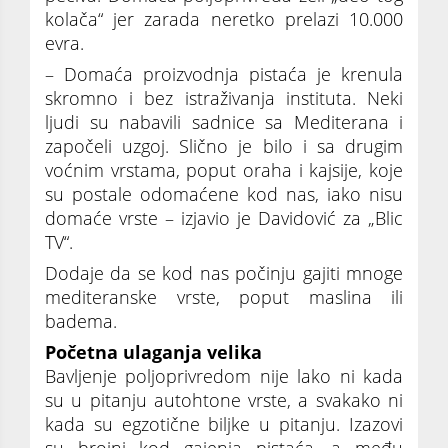
kolača“ jer zarada neretko prelazi 10.000
evra.
– Domaća proizvodnja pistaća je krenula
skromno i bez istraživanja instituta. Neki
ljudi su nabavili sadnice sa Mediterana i
započeli uzgoj. Slično je bilo i sa drugim
voćnim vrstama, poput oraha i kajsije, koje
su postale odomaćene kod nas, iako nisu
domaće vrste – izjavio je Davidović za „Blic
TV“.
Dodaje da se kod nas počinju gajiti mnoge
mediteranske vrste, poput maslina ili
badema.
Početna ulaganja velika
Bavljenje poljoprivredom nije lako ni kada
su u pitanju autohtone vrste, a svakako ni
kada su egzotične biljke u pitanju. Izazovi
su brojni kod gajenja pistaća, a među