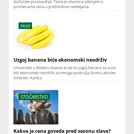
stočarske proizvodnje. Tema je otvorena pitanjem o
promenama cena u prethodnim nedeljama.
Vesti
Uzgoj banana biće ekonomski neodrživ
Univerzitet u Eksteru objavio je da će uzgoj banana za izvoz
biti ekonomski neodrživ za mnoga područja širom Latinske
Amerike i Kariba.
STOČARSTVO
Kakva je cena goveda pred sezonu slava?