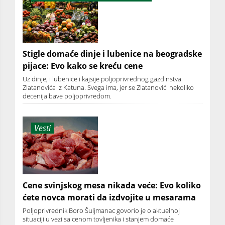
Stigle domaće dinje i lubenice na beogradske
pijace: Evo kako se kreću cene
Uz dinje, i lubenice i kajsije poljoprivrednog gazdinstva
Zlatanovića iz Katuna. Svega ima, jer se Zlatanovići nekoliko
decenija bave poljoprivredom.
Vesti
Cene svinjskog mesa nikada veće: Evo koliko
ćete novca morati da izdvojite u mesarama
Poljoprivrednik Boro Šuljmanac govorio je o aktuelnoj
situaciji u vezi sa cenom tovljenika i stanjem domaće