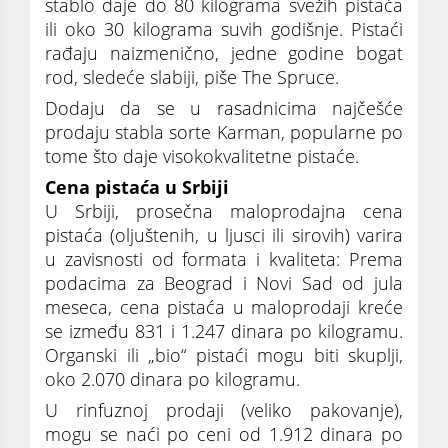
stablo daje do 80 kilograma svežih pistaća
ili oko 30 kilograma suvih godišnje. Pistaći
rađaju naizmenično, jedne godine bogat
rod, sledeće slabiji, piše The Spruce.
Dodaju da se u rasadnicima najčešće
prodaju stabla sorte Karman, popularne po
tome što daje visokokvalitetne pistaće.
Cena pistaća u Srbiji
U Srbiji, prosečna maloprodajna cena
pistaća (oljuštenih, u ljusci ili sirovih) varira
u zavisnosti od formata i kvaliteta: Prema
podacima za Beograd i Novi Sad od jula
meseca, cena pistaća u maloprodaji kreće
se između 831 i 1.247 dinara po kilogramu.
Organski ili „bio“ pistaći mogu biti skuplji,
oko 2.070 dinara po kilogramu.
U rinfuznoj prodaji (veliko pakovanje),
mogu se naći po ceni od 1.912 dinara po