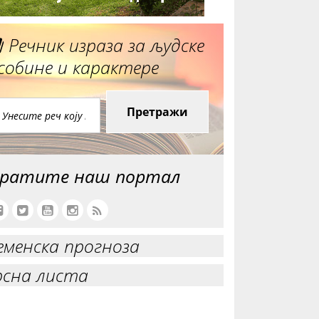
Речник израза за људске
собине и карактере
Претражи
ратите наш портал
еменска прогноза
рсна листа