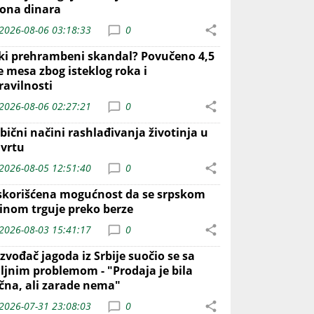
iona dinara
2026-08-06 03:18:33
0
iki prehrambeni skandal? Povučeno 4,5
e mesa zbog isteklog roka i
ravilnosti
2026-08-06 02:27:21
0
bični načini rashlađivanja životinja u
 vrtu
2026-08-05 12:51:40
0
skorišćena mogućnost da se srpskom
inom trguje preko berze
2026-08-03 15:41:17
0
zvođač jagoda iz Srbije suočio se sa
iljnim problemom - "Prodaja je bila
ična, ali zarade nema"
2026-07-31 23:08:03
0