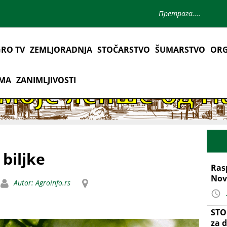
RO TV
ZEMLJORADNJA
STOČARSTVO
ŠUMARSTVO
ORG
AMA
ZANIMLJIVOSTI
 biljke
Ras
Nov
Autor: Agroinfo.rs
STO
za d