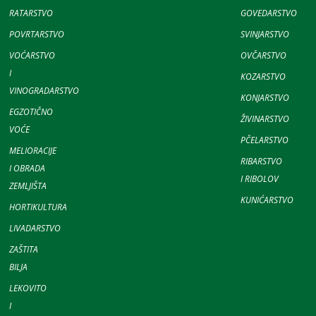
RATARSTVO
GOVEDARSTVO
POVRTARSTVO
SVINJARSTVO
VOĆARSTVO
OVČARSTVO
I
KOZARSTVO
VINOGRADARSTVO
KONJARSTVO
EGZOTIČNO
ŽIVINARSTVO
VOĆE
PČELARSTVO
MELIORACIJE
RIBARSTVO
I OBRADA
I RIBOLOV
ZEMLJIŠTA
KUNIĆARSTVO
HORTIKULTURA
LIVADARSTVO
ZAŠTITA
BILJA
LEKOVITO
I