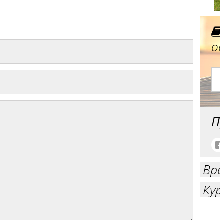
о
П
Вр
Ку