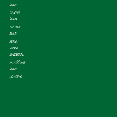
ŠUME
GAJENJE
ŠUMA
ZAŠTITA
ŠUMA
SEME I
SADNI
MATERIJAL
KORIŠĆENJE
ŠUMA
LOVSTVO