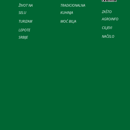
ŽIVOT NA
TRADICIONALNA
ZAŠTO
SELU
KUHINJA
AGROINFO
TURIZAM
MOĆ BILJA
CILJEVI
LEPOTE
NAČELO
SRBIJE