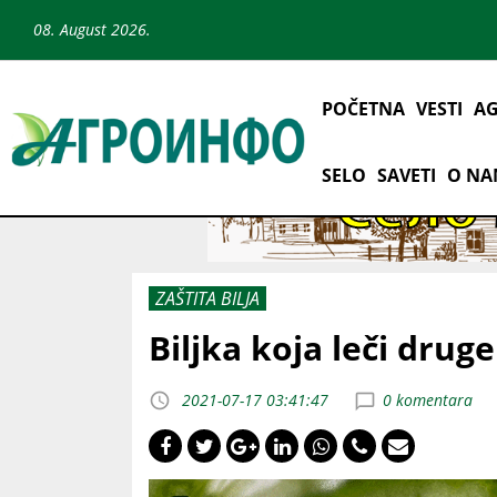
08. August 2026.
POČETNA
VESTI
AG
SELO
SAVETI
O N
ZAŠTITA BILJA
Biljka koja leči druge
2021-07-17 03:41:47
0 komentara