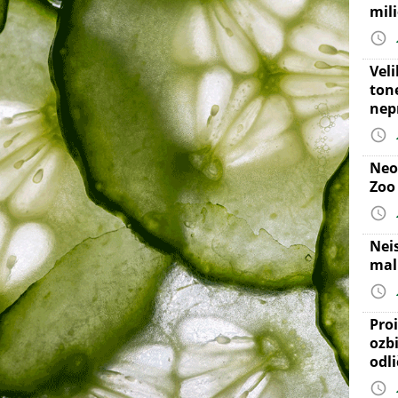
mil
Vel
ton
nep
Neo
Zoo
Nei
mal
Proi
ozb
odl