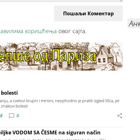
Пошаљи Коментар
Ан
авилима коришћења
овог сајта.
 bolesti
ju, a cvetovi krupni i mirisni, neophodno je pratiti izgled lišća, jer
 znakovi bolesti
08
0
biljke VODOM SA ČESME na siguran način