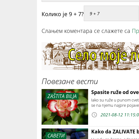
Колико је 9 + 7?
Слањем коментара се слажете са
Пр
Повезане вести
Spasite ruže od ove
ZAŠTITA BILJA
Iako su ruže u punom cvetan
se na njemu najpre pojave
2021-08-12 11:15:
Kako da ZALIVATE 
САВЕТИ