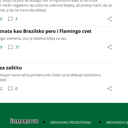
odu za piće se dodaju hlor ili hipohloriti kako bi se vršila
r može negativno da utiče na cvetnost biljaka, ali postoji način da se
sti, a da ne mora da odstoji.
40
3
poznata kao Brazilsko pero i Flamingo cvet
go vremena, ovo je idealna biljka za vas.
49
31
za zaštitu
ima,pri racionalnoj primeni,vrlo često se praktikuje istodobno
esti.
12
0
ŠUMARSTVO
ORGANSKA PROIZVODNJA
MEHANIZACI