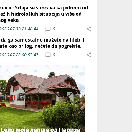
močić: Srbija se suočava sa jednom od
ežih hidroloških situacija u više od
nog veka
2026-07-30 21:46:44
0
o da ga samostalno mažete na hleb ili
ate kao prilog, nećete da pogrešite.
2026-07-28 00:57:47
0