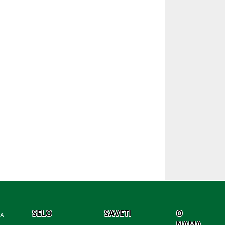
SELO
SAVETI
O
JA
NAMA