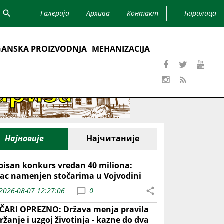
Галерија
Архива
Контакт
Ћирилица
ANSKA PROIZVODNJA
MEHANIZACIJA
Најновије
Најчитаније
pisan konkurs vredan 40 miliona:
ac namenjen stočarima u Vojvodini
2026-08-07 12:27:06
0
ČARI OPREZNO: Država menja pravila
ržanje i uzgoj životinja - kazne do dva