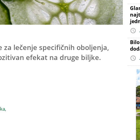
Gla
najt
jed
Bil
e za lečenje specifičnih oboljenja,
dod
itivan efekat na druge biljke.
aka,