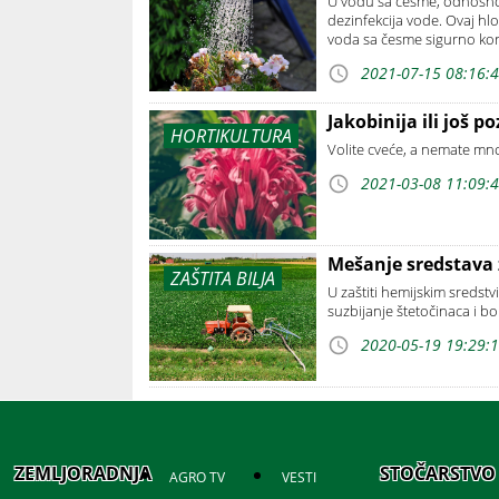
U vodu sa česme, odnosno, v
dezinfekcija vode. Ovaj hlo
voda sa česme sigurno kori
2021-07-15 08:16:
Jakobinija ili još 
HORTIKULTURA
Volite cveće, a nemate mno
2021-03-08 11:09:
Mešanje sredstava 
ZAŠTITA BILJA
U zaštiti hemijskim sredstv
suzbijanje štetočinaca i bol
2020-05-19 19:29:
ZEMLJORADNJA
STOČARSTVO
AGRO TV
VESTI