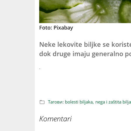
Foto: Pixabay
Neke lekovite biljke se korist
dok druge imaju generalno poz
.
Biljka koja leči druge biljke
Тагови:
bolesti biljaka,
nega i zaštita bilj
Komentari