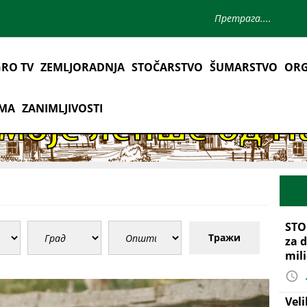
RO TV
ZEMLJORADNJA
STOČARSTVO
ŠUMARSTVO
ORG
AMA
ZANIMLJIVOSTI
STO
Тражи
za d
mil
Vel