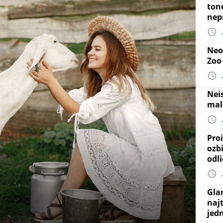
ton
nep
Neo
Zoo
Nei
mal
Proi
ozb
odl
Gla
najt
jed