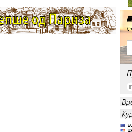
о
П
Вр
Ку