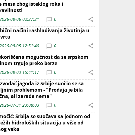
e mesa zbog isteklog roka i
ravilnosti
2026-08-06 02:27:21
0
bični načini rashlađivanja životinja u
 vrtu
2026-08-05 12:51:40
0
skorišćena mogućnost da se srpskom
inom trguje preko berze
2026-08-03 15:41:17
0
zvođač jagoda iz Srbije suočio se sa
iljnim problemom - "Prodaja je bila
ična, ali zarade nema"
2026-07-31 23:08:03
0
močić: Srbija se suočava sa jednom od
ežih hidroloških situacija u više od
nog veka