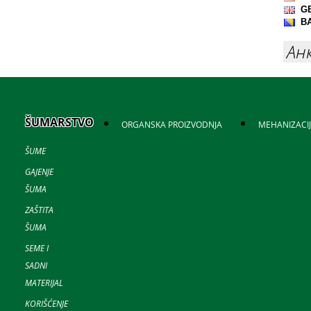
Ан
ŠUMARSTVO
ORGANSKA PROIZVODNJA
MEHANIZACI
ŠUME
GAJENJE
ŠUMA
ZAŠTITA
ŠUMA
SEME I
SADNI
MATERIJAL
KORIŠĆENJE