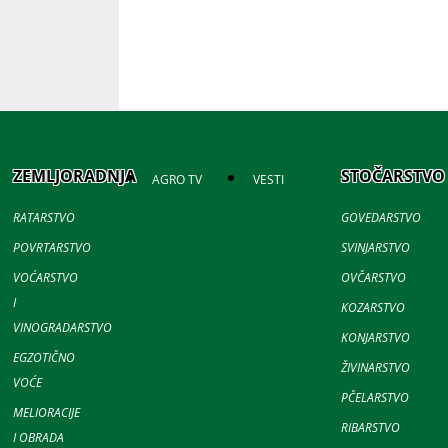
ZEMLJORADNJA
STOČARSTVO
AGRO TV
VESTI
RATARSTVO
GOVEDARSTVO
POVRTARSTVO
SVINJARSTVO
VOĆARSTVO
OVČARSTVO
I
KOZARSTVO
VINOGRADARSTVO
KONJARSTVO
EGZOTIČNO
ŽIVINARSTVO
VOĆE
PČELARSTVO
MELIORACIJE
RIBARSTVO
I OBRADA