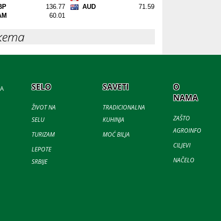
кета
SELO
SAVETI
O
JA
NAMA
ŽIVOT NA
TRADICIONALNA
ZAŠTO
SELU
KUHINJA
AGROINFO
TURIZAM
MOĆ BILJA
CILJEVI
LEPOTE
NAČELO
SRBIJE