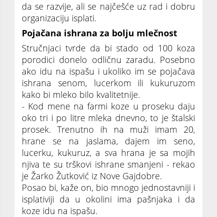
da se razvije, ali se najčešće uz rad i dobru
organizaciju isplati.
Pojačana ishrana za bolju mlečnost
Stručnjaci tvrde da bi stado od 100 koza
porodici donelo odličnu zaradu. Posebno
ako idu na ispašu i ukoliko im se pojačava
ishrana senom, lucerkom ili kukuruzom
kako bi mleko bilo kvalitetnije.
- Kod mene na farmi koze u proseku daju
oko tri i po litre mleka dnevno, to je štalski
prosek. Trenutno ih na muži imam 20,
hrane se na jaslama, dajem im seno,
lucerku, kukuruz, a sva hrana je sa mojih
njiva te su trškovi ishrane smanjeni - rekao
je Žarko Žutković iz Nove Gajdobre.
Posao bi, kaže on, bio mnogo jednostavniji i
isplativiji da u okolini ima pašnjaka i da
koze idu na ispašu.