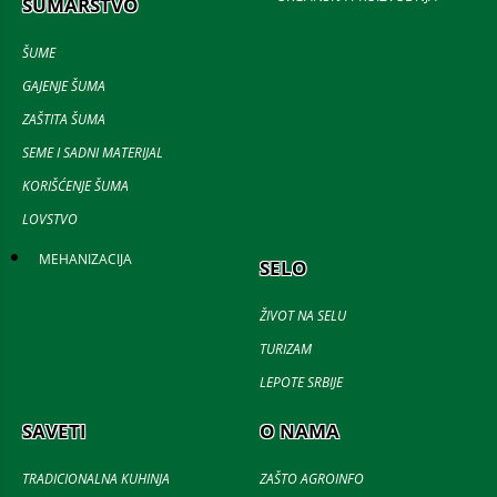
ŠUMARSTVO
ŠUME
GAJENJE ŠUMA
ZAŠTITA ŠUMA
SEME I SADNI MATERIJAL
KORIŠĆENJE ŠUMA
LOVSTVO
MEHANIZACIJA
SELO
ŽIVOT NA SELU
TURIZAM
LEPOTE SRBIJE
SAVETI
O NAMA
TRADICIONALNA KUHINJA
ZAŠTO AGROINFO