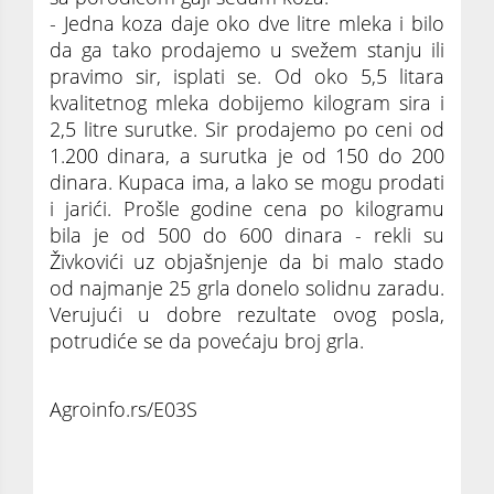
- Jedna koza daje oko dve litre mleka i bilo
da ga tako prodajemo u svežem stanju ili
pravimo sir, isplati se. Od oko 5,5 litara
kvalitetnog mleka dobijemo kilogram sira i
2,5 litre surutke. Sir prodajemo po ceni od
1.200 dinara, a surutka je od 150 do 200
dinara. Kupaca ima, a lako se mogu prodati
i jarići. Prošle godine cena po kilogramu
bila je od 500 do 600 dinara - rekli su
Živkovići uz objašnjenje da bi malo stado
od najmanje 25 grla donelo solidnu zaradu.
Verujući u dobre rezultate ovog posla,
potrudiće se da povećaju broj grla.
Agroinfo.rs/E03S
Sa koliko koza u stadu se ostvaruje solidna
zarada?