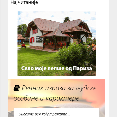
Најчитаније
Речник израза за људске
особине и карактере