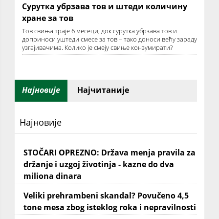
Сурутка убрзава тов и штеди количину
хране за тов
Тов свиња траје 6 месеци, док сурутка убрзава тов и
доприноси уштеди смесе за тов – тако доноси већу зараду
узгајивачима. Колико је смеју свиње конзумирати?
Најновије
Најчитаније
Најновије
STOČARI OPREZNO: Država menja pravila za
držanje i uzgoj životinja - kazne do dva
miliona dinara
Veliki prehrambeni skandal? Povučeno 4,5
tone mesa zbog isteklog roka i nepravilnosti