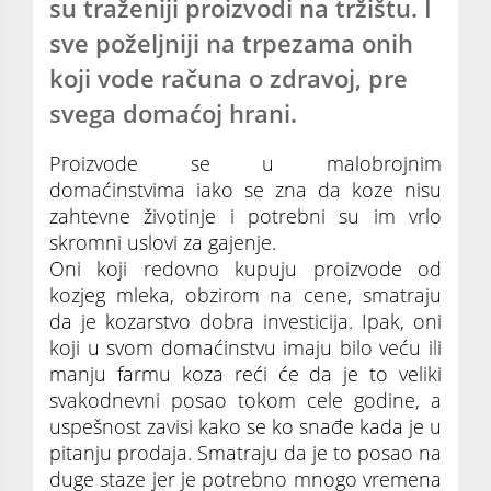
su traženiji proizvodi na tržištu. I
sve poželjniji na trpezama onih
koji vode računa o zdravoj, pre
svega domaćoj hrani.
Proizvode se u malobrojnim
domaćinstvima iako se zna da koze nisu
zahtevne životinje i potrebni su im vrlo
skromni uslovi za gajenje.
Oni koji redovno kupuju proizvode od
kozjeg mleka, obzirom na cene, smatraju
da je kozarstvo dobra investicija. Ipak, oni
koji u svom domaćinstvu imaju bilo veću ili
manju farmu koza reći će da je to veliki
svakodnevni posao tokom cele godine, a
uspešnost zavisi kako se ko snađe kada je u
pitanju prodaja. Smatraju da je to posao na
duge staze jer je potrebno mnogo vremena