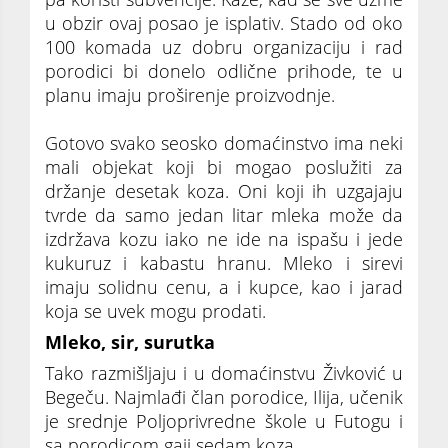
u obzir ovaj posao je isplativ. Stado od oko
100 komada uz dobru organizaciju i rad
porodici bi donelo odlične prihode, te u
planu imaju proširenje proizvodnje.
Gotovo svako seosko domaćinstvo ima neki
mali objekat koji bi mogao poslužiti za
držanje desetak koza. Oni koji ih uzgajaju
tvrde da samo jedan litar mleka može da
izdržava kozu iako ne ide na ispašu i jede
kukuruz i kabastu hranu. Mleko i sirevi
imaju solidnu cenu, a i kupce, kao i jarad
koja se uvek mogu prodati.
Mleko, sir, surutka
Tako razmišljaju i u domaćinstvu Živković u
Begeču. Najmlađi član porodice, Ilija, učenik
je srednje Poljoprivredne škole u Futogu i
sa porodicom gaji sedam koza.