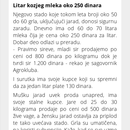
Litar kozjeg mleka oko 250 dinara
Njegovo stado koje tokom leta broji oko 50
do 60 grla, uključujući jarad, donosi sigurnu
zaradu. Dnevno ima od 60 do 70 litara
mleka čija je cena oko 250 dinara za litar.
Dobar deo odlazi u preradu.
- Pravimo sireve, mladi sir prodajemo po
ceni od 800 dinara po kilogramu dok je
tvrdi sir 1.200 dinara - rekao je sagovornik
Agrokluba.
I surutka ima svoje kupce koji su spremni
da za jedan litar plate 130 dinara.
Mušku jarad uvek proda unapred, ima
svoje stalne kupce. Jare od 25 do 30
kilograma prodaje po ceni od 500 dinara
žive vage, a žensku jarad ostavlja za priplod
te tako uvećava stado. Grla su umatičena,
pa koristi subvencije. Kaže, kad se sve uzme