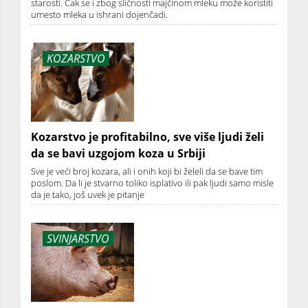
starosti. Čak se i zbog sličnosti majčinom mleku može koristiti
umesto mleka u ishrani dojenčadi.
KOZARSTVO
Kozarstvo je profitabilno, sve više ljudi želi
da se bavi uzgojom koza u Srbiji
Sve je veći broj kozara, ali i onih koji bi želeli da se bave tim
poslom. Da li je stvarno toliko isplativo ili pak ljudi samo misle
da je tako, još uvek je pitanje
SVINJARSTVO