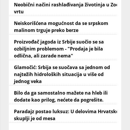
Neobični načini rashlađivanja životinja u Zoo
vrtu
Neiskorišćena mogućnost da se srpskom
malinom trguje preko berze
Proizvođač jagoda iz Srbije suočio se sa
ozbiljnim problemom - "Prodaja je bila
odlična, ali zarade nema"
Glamočić: Srbija se suočava sa jednom od
najtežih hidroloških situacija u više od
jednog veka
Bilo da ga samostalno mažete na hleb ili
dodate kao prilog, nećete da pogrešite.
Paradajz postao luksuz: U delovima Hrvatske
skuplji je od mesa