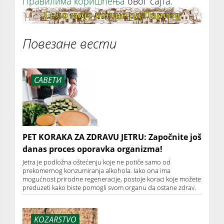
Правилима коришћења
овог сајта.
Повезане вести
САВЕТИ
PET KORAKA ZA ZDRAVU JETRU: Započnite još
danas proces oporavka organizma!
Jetra je podložna oštećenju koje ne potiče samo od
prekomernog konzumiranja alkohola. Iako ona ima
mogućnost prirodne regeneracije, postoje koraci koje možete
preduzeti kako biste pomogli svom organu da ostane zdrav.
KOZARSTVO