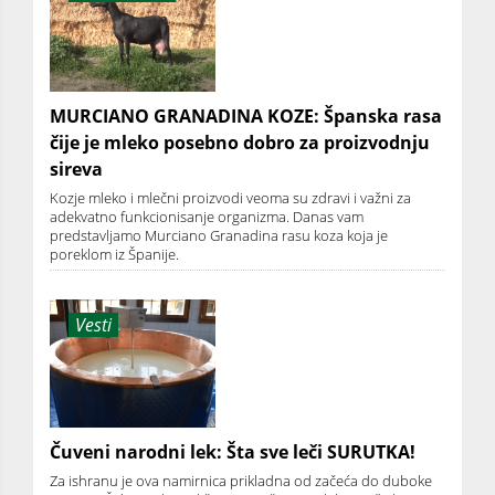
MURCIANO GRANADINA KOZE: Španska rasa
čije je mleko posebno dobro za proizvodnju
sireva
Kozje mleko i mlečni proizvodi veoma su zdravi i važni za
adekvatno funkcionisanje organizma. Danas vam
predstavljamo Murciano Granadina rasu koza koja je
poreklom iz Španije.
Vesti
Čuveni narodni lek: Šta sve leči SURUTKA!
Za ishranu je ova namirnica prikladna od začeća do duboke