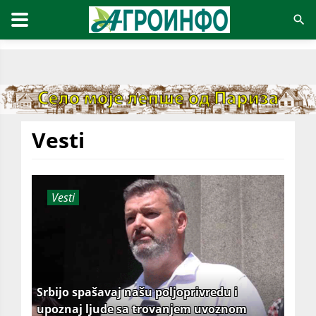
Vesti
Vesti
Srbijo spašavaj našu poljoprivredu i
upoznaj ljude sa trovanjem uvoznom