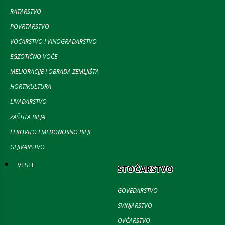
RATARSTVO
POVRTARSTVO
VOĆARSTVO I VINOGRADARSTVO
EGZOTIČNO VOĆE
MELIORACIJE I OBRADA ZEMLJIŠTA
HORTIKULTURA
LIVADARSTVO
ZAŠTITA BILJA
LEKOVITO I MEDONOSNO BILJE
GLJIVARSTVO
VESTI
STOČARSTVO
GOVEDARSTVO
SVINJARSTVO
OVČARSTVO