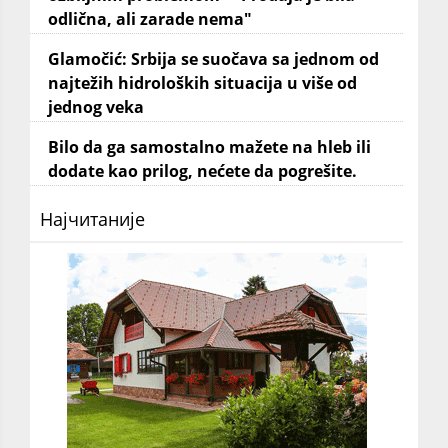
odlična, ali zarade nema"
Glamočić: Srbija se suočava sa jednom od
najtežih hidroloških situacija u više od
jednog veka
Bilo da ga samostalno mažete na hleb ili
dodate kao prilog, nećete da pogrešite.
Најчитаније