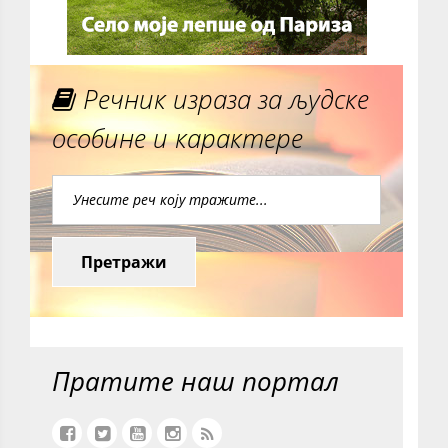
Речник израза за људске
особине и карактере
Претражи
Пратите наш портал