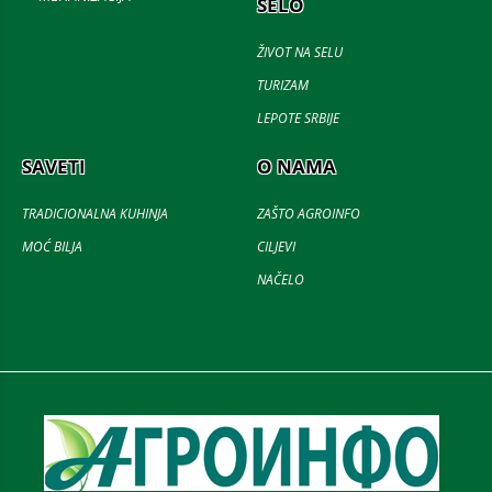
SELO
ŽIVOT NA SELU
TURIZAM
LEPOTE SRBIJE
SAVETI
O NAMA
TRADICIONALNA KUHINJA
ZAŠTO AGROINFO
MOĆ BILJA
CILJEVI
NAČELO