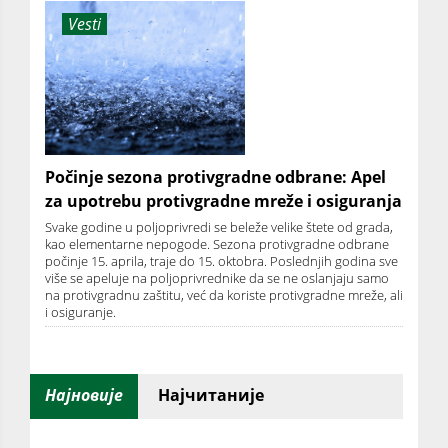
Vesti
Počinje sezona protivgradne odbrane: Apel
za upotrebu protivgradne mreže i osiguranja
Svake godine u poljoprivredi se beleže velike štete od grada,
kao elementarne nepogode. Sezona protivgradne odbrane
počinje 15. aprila, traje do 15. oktobra. Poslednjih godina sve
više se apeluje na poljoprivrednike da se ne oslanjaju samo
na protivgradnu zaštitu, već da koriste protivgradne mreže, ali
i osiguranje.
Најновије
Најчитаније