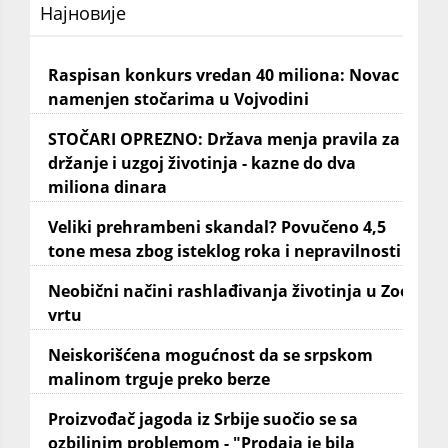
Најновије
Raspisan konkurs vredan 40 miliona: Novac
namenjen stočarima u Vojvodini
STOČARI OPREZNO: Država menja pravila za
držanje i uzgoj životinja - kazne do dva
miliona dinara
Veliki prehrambeni skandal? Povučeno 4,5
tone mesa zbog isteklog roka i nepravilnosti
Neobični načini rashlađivanja životinja u Zoo
vrtu
Neiskorišćena mogućnost da se srpskom
malinom trguje preko berze
Proizvođač jagoda iz Srbije suočio se sa
ozbiljnim problemom - "Prodaja je bila