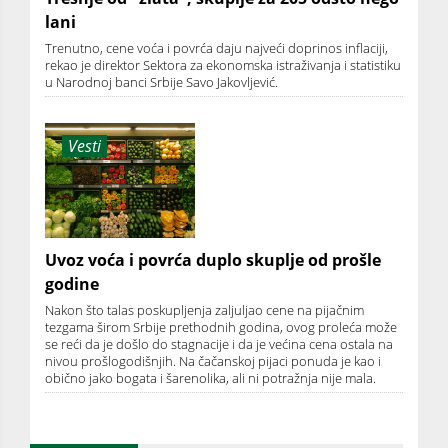
lani
Trenutno, cene voća i povrća daju najveći doprinos inflaciji,
rekao je direktor Sektora za ekonomska istraživanja i statistiku
u Narodnoj banci Srbije Savo Jakovljević.
Vesti
Uvoz voća i povrća duplo skuplje od prošle
godine
Nakon što talas poskupljenja zaljuljao cene na pijačnim
tezgama širom Srbije prethodnih godina, ovog proleća može
se reći da je došlo do stagnacije i da je većina cena ostala na
nivou prošlogodišnjih. Na čačanskoj pijaci ponuda je kao i
obično jako bogata i šarenolika, ali ni potražnja nije mala.