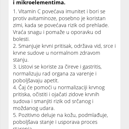
i mikroelementima.
1. Vitamin C povećava imunitet i bori se
protiv avitaminoze, posebno je koristan
zimi, kada se povećava rizik od prehlade.
Vraća snagu i pomaže u oporavku od
bolesti.
2. Smanjuje krvni pritisak, održava vid, srce i
krvne sudove u normalnom zdravom
stanju.
3. Listovi se koriste za čireve i gastritis,
normalizuju rad organa za varenje i
poboljšavaju apetit.
4. Čaj će pomoći u normalizaciji krvnog
pritiska, očistiti i ojačati zidove krvnih
sudova i smanjiti rizik od srčanog i
moždanog udara.
5. Pozitivno deluje na kožu, podmlađuje,
poboljšava stanje i usporava proces
starenja.