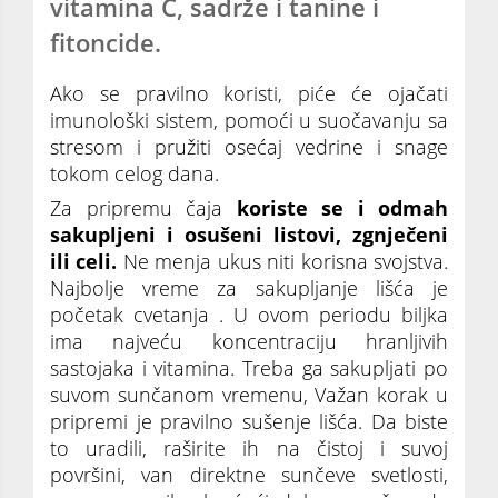
vitamina C, sadrže i tanine i
fitoncide.
Ako se pravilno koristi, piće će ojačati
imunološki sistem, pomoći u suočavanju sa
stresom i pružiti osećaj vedrine i snage
tokom celog dana.
Za pripremu čaja
koriste se i odmah
sakupljeni i osušeni listovi, zgnječeni
ili celi.
Ne menja ukus niti korisna svojstva.
Najbolje vreme za sakupljanje lišća je
početak cvetanja . U ovom periodu biljka
ima najveću koncentraciju hranljivih
sastojaka i vitamina. Treba ga sakupljati po
suvom sunčanom vremenu, Važan korak u
pripremi je pravilno sušenje lišća. Da biste
to uradili, raširite ih na čistoj i suvoj
površini, van direktne sunčeve svetlosti,