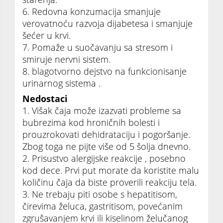
6. Redovna konzumacija smanjuje
verovatnoću razvoja dijabetesa i smanjuje
šećer u krvi.
7. Pomaže u suočavanju sa stresom i
smiruje nervni sistem.
8. blagotvorno dejstvo na funkcionisanje
urinarnog sistema .
Nedostaci
1. Višak čaja može izazvati probleme sa
bubrezima kod hroničnih bolesti i
prouzrokovati dehidrataciju i pogoršanje.
Zbog toga ne pijte više od 5 šolja dnevno.
2. Prisustvo alergijske reakcije , posebno
kod dece. Prvi put morate da koristite malu
količinu čaja da biste proverili reakciju tela.
3. Ne trebaju piti osobe s hepatitisom,
čirevima želuca, gastritisom, povećanim
zgrušavanjem krvi ili kiselinom želučanog