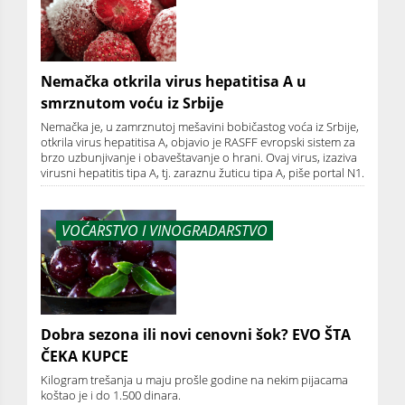
Nemačka otkrila virus hepatitisa A u
smrznutom voću iz Srbije
Nemačka je, u zamrznutoj mešavini bobičastog voća iz Srbije,
otkrila virus hepatitisa A, objavio je RASFF evropski sistem za
brzo uzbunjivanje i obaveštavanje o hrani. Ovaj virus, izaziva
virusni hepatitis tipa A, tj. zaraznu žuticu tipa A, piše portal N1.
VOĆARSTVO I VINOGRADARSTVO
Dobra sezona ili novi cenovni šok? EVO ŠTA
ČEKA KUPCE
Kilogram trešanja u maju prošle godine na nekim pijacama
koštao je i do 1.500 dinara.