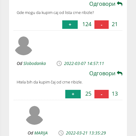
Одговори
Gde mogu da kupim caj od lista crne ribizle?
124
21
+
-
Od
Slobodanka
2022-03-07 14:57:11
Одговори
Htela bih da kupim čaj od crne ribizle.
25
13
+
-
Od
MARIJA
2022-03-21 13:35:29