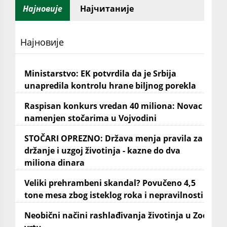
Најновије
Најчитаније
Најновије
Ministarstvo: EK potvrdila da je Srbija
unapredila kontrolu hrane biljnog porekla
Raspisan konkurs vredan 40 miliona: Novac
namenjen stočarima u Vojvodini
STOČARI OPREZNO: Država menja pravila za
držanje i uzgoj životinja - kazne do dva
miliona dinara
Veliki prehrambeni skandal? Povučeno 4,5
tone mesa zbog isteklog roka i nepravilnosti
Neobični načini rashlađivanja životinja u Zoo