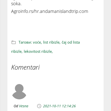
soka.
Agroinfo.rs/hr.andamanislandtrip.com
Zašto je dobro piti čaj od listova ribizle?
Тагови:
voće,
list ribizle,
čaj od lista
ribizle,
lekovitost ribizle,
Komentari
Od
Vesna
2021-10-11 12:14:26