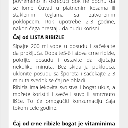
povremeno ih okrećući dok ne počnu da
se lome. Čuvati u platnenim kesama ili
staklenim teglama sa zatvorenim
poklopcem. Rok upotrebe 2-3 godine,
nakon čega prestaju da budu korisni.
Čaj od LISTA RIBIZLE
Sipajte 200 ml vode u posudu i sačekajte
da proključa. Dodajte5-6 listova crne ribizle,
pokrijte posudu i ostavite da ključaju
nekoliko minuta. Bez skidanja poklopca,
uklonite posudu sa šporeta i sačekajte 2-3
minuta svedok se čaj ne ohladi.
Ribizla ima lekovita svojstva i bogat ukus, a
možete koristiti i sveže i suvo ili smrznuto
lišće. To će omogućiti konzumaciju čaja
tokom cele godine.
Čaj od crne ribizle bogat je vitaminima