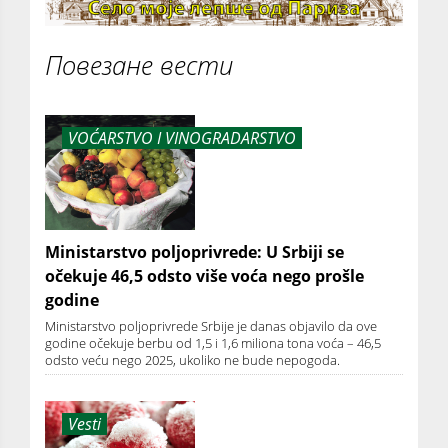
Повезане вести
VOĆARSTVO I VINOGRADARSTVO
Ministarstvo poljoprivrede: U Srbiji se
očekuje 46,5 odsto više voća nego prošle
godine
Ministarstvo poljoprivrede Srbije je danas objavilo da ove
godine očekuje berbu od 1,5 i 1,6 miliona tona voća – 46,5
odsto veću nego 2025, ukoliko ne bude nepogoda.
Vesti