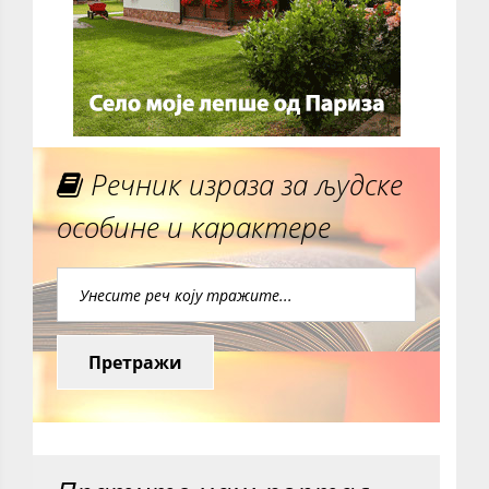
Речник израза за људске
особине и карактере
Претражи