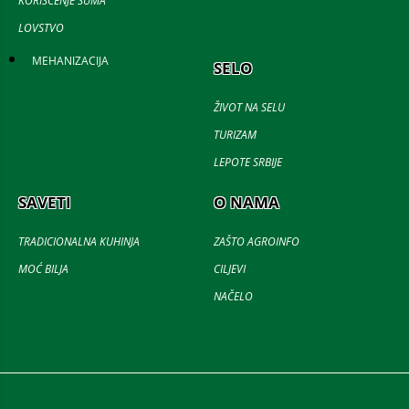
KORIŠĆENJE ŠUMA
LOVSTVO
MEHANIZACIJA
SELO
ŽIVOT NA SELU
TURIZAM
LEPOTE SRBIJE
SAVETI
O NAMA
TRADICIONALNA KUHINJA
ZAŠTO AGROINFO
MOĆ BILJA
CILJEVI
NAČELO