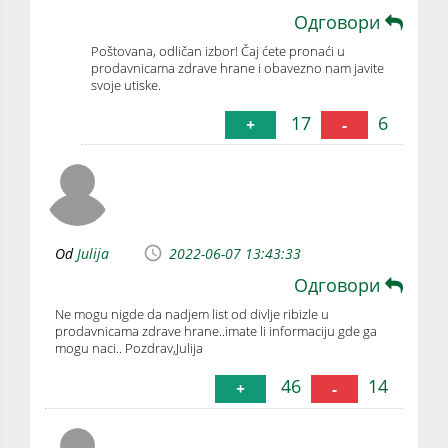
Одговори
Poštovana, odličan izbor! Čaj ćete pronaći u
prodavnicama zdrave hrane i obavezno nam javite
svoje utiske.
17
6
+
-
Od
Julija
2022-06-07 13:43:33
Одговори
Ne mogu nigde da nadjem list od divlje ribizle u
prodavnicama zdrave hrane..imate li informaciju gde ga
mogu naci.. Pozdrav,Julija
46
14
+
-