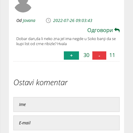
Od
Jovana
2022-07-26 09:03:43
Одговори
Dobar dan,da li neko zna jel ima negde u Soko banji da se
kupi list od crne ribizle? Hvala
30
11
+
-
Ostavi komentar