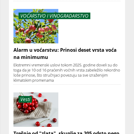
VOĆARSTVO I VINOGRADARSTVO
Alarm u voćarstvu: Prinosi deset vrsta voća
na minimumu
Ekstremni vremenski uslovi tokom 2025. godine doveli su do
toga da je 10 od 16 praćenih voćnih vrsta zabeležilo rekordno
loše prinose, što stručnjaci povezuju sa sve izraženijim
klimatskim promenama
Vesti
Trešnje od "zlata", skuplje za 205 odsto nego