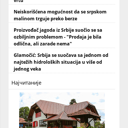
vrtu
Neiskorišćena mogućnost da se srpskom
malinom trguje preko berze
Proizvođač jagoda iz Srbije suočio se sa
ozbiljnim problemom - "Prodaja je bila
odlična, ali zarade nema"
Glamočić: Srbija se suočava sa jednom od
najtežih hidroloških situacija u više od
jednog veka
Најчитаније