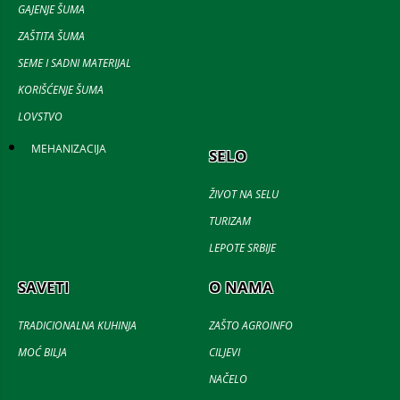
GAJENJE ŠUMA
ZAŠTITA ŠUMA
SEME I SADNI MATERIJAL
KORIŠĆENJE ŠUMA
LOVSTVO
MEHANIZACIJA
SELO
ŽIVOT NA SELU
TURIZAM
LEPOTE SRBIJE
SAVETI
O NAMA
TRADICIONALNA KUHINJA
ZAŠTO AGROINFO
MOĆ BILJA
CILJEVI
NAČELO