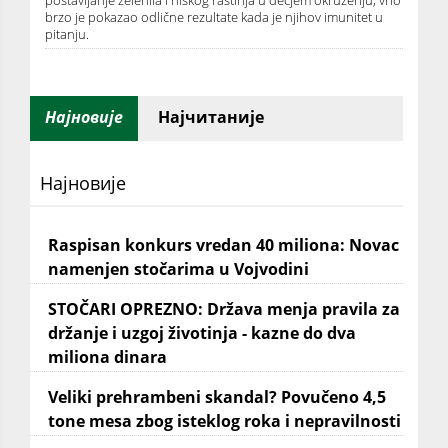
postavljanje zelenila i niskog rastinja u dečjem okruženju, vrlo
brzo je pokazao odlične rezultate kada je njihov imunitet u
pitanju.
Најновије
Најчитаније
Најновије
Raspisan konkurs vredan 40 miliona: Novac
namenjen stočarima u Vojvodini
STOČARI OPREZNO: Država menja pravila za
držanje i uzgoj životinja - kazne do dva
miliona dinara
Veliki prehrambeni skandal? Povučeno 4,5
tone mesa zbog isteklog roka i nepravilnosti