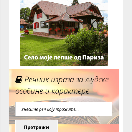
Речник израза за људске
особине и карактере
Претражи