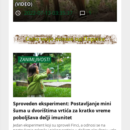
(VIDEO)
2022-07-13 03:35:37
1
ZANIMLJIVOSTI
Sproveden eksperiment: Postavljanje mini
šuma u dvorištima vrtića za kratko vreme
poboljšava dečji imunitet
Jedan eksperiment koji su sproveli Finci, a odnosi se na