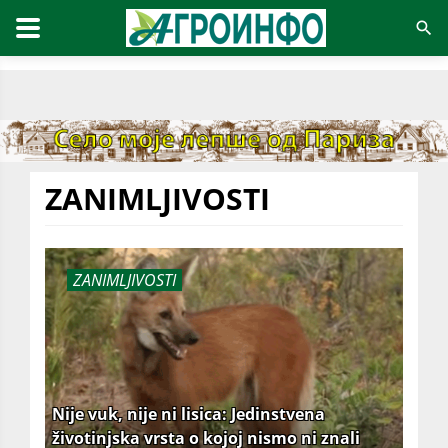
ZANIMLJIVOSTI
ZANIMLJIVOSTI
Nije vuk, nije ni lisica: Jedinstvena
životinjska vrsta o kojoj nismo ni znali