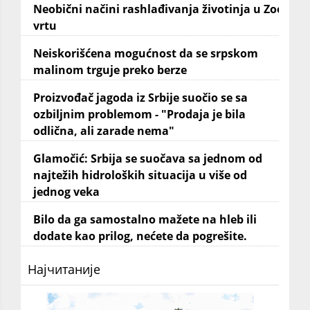
Neobični načini rashlađivanja životinja u Zoo
vrtu
Neiskorišćena mogućnost da se srpskom
malinom trguje preko berze
Proizvođač jagoda iz Srbije suočio se sa
ozbiljnim problemom - "Prodaja je bila
odlična, ali zarade nema"
Glamočić: Srbija se suočava sa jednom od
najtežih hidroloških situacija u više od
jednog veka
Bilo da ga samostalno mažete na hleb ili
dodate kao prilog, nećete da pogrešite.
Најчитаније