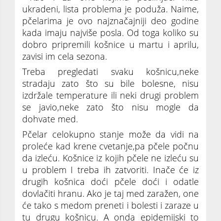
ukradeni, lista problema je poduža. Naime,
pčelarima je ovo najznačajniji deo godine
kada imaju najviše posla. Od toga koliko su
dobro pripremili košnice u martu i aprilu,
zavisi im cela sezona.
Treba pregledati svaku košnicu,neke
stradaju zato što su bile bolesne, nisu
izdržale temperature ili neki drugi problem
se javio,neke zato što nisu mogle da
dohvate med.
Pčelar celokupno stanje može da vidi na
proleće kad krene cvetanje,pa pčele počnu
da izleću. Košnice iz kojih pčele ne izleću su
u problem I treba ih zatvoriti. Inače će iz
drugih košnica doći pčele doći i odatle
dovlačiti hranu. Ako je taj med zaražen, one
će tako s medom preneti i bolesti i zaraze u
tu drugu košnicu. A onda epidemijski to