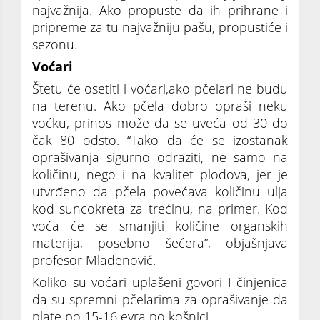
najvažnija. Ako propuste da ih prihrane i
pripreme za tu najvažniju pašu, propustiće i
sezonu.
Voćari
Štetu će osetiti i voćari,ako pčelari ne budu
na terenu. Ako pčela dobro opraši neku
voćku, prinos može da se uveća od 30 do
čak 80 odsto. “Tako da će se izostanak
oprašivanja sigurno odraziti, ne samo na
količinu, nego i na kvalitet plodova, jer je
utvrđeno da pčela povećava količinu ulja
kod suncokreta za trećinu, na primer. Kod
voća će se smanjiti količine organskih
materija, posebno šećera”, objašnjava
profesor Mladenović.
Koliko su voćari uplašeni govori I činjenica
da su spremni pčelarima za oprašivanje da
plate po 15-16 evra po košnici.