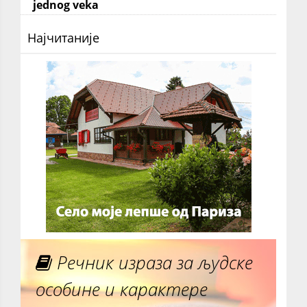
jednog veka
Најчитаније
Речник израза за људске
особине и карактере