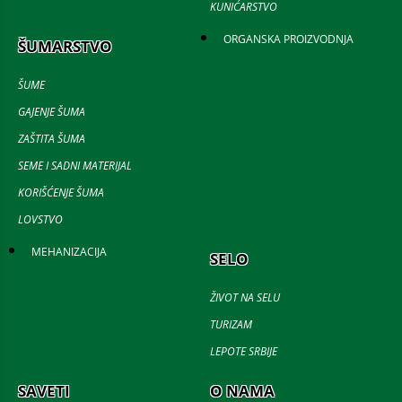
KUNIĆARSTVO
ORGANSKA PROIZVODNJA
ŠUMARSTVO
ŠUME
GAJENJE ŠUMA
ZAŠTITA ŠUMA
SEME I SADNI MATERIJAL
KORIŠĆENJE ŠUMA
LOVSTVO
MEHANIZACIJA
SELO
ŽIVOT NA SELU
TURIZAM
LEPOTE SRBIJE
SAVETI
O NAMA