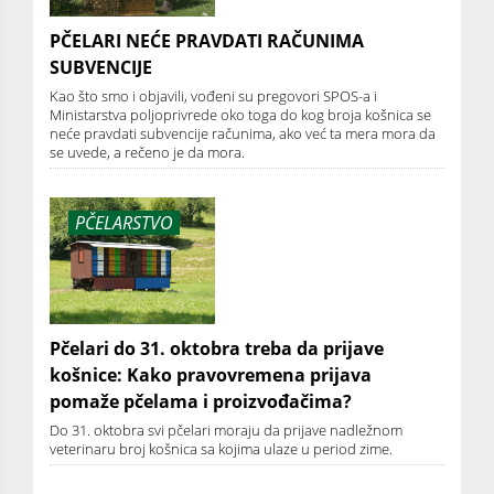
PČELARI NEĆE PRAVDATI RAČUNIMA
SUBVENCIJE
Kao što smo i objavili, vođeni su pregovori SPOS-a i
Ministarstva poljoprivrede oko toga do kog broja košnica se
neće pravdati subvencije računima, ako već ta mera mora da
se uvede, a rečeno je da mora.
PČELARSTVO
Pčelari do 31. oktobra treba da prijave
košnice: Kako pravovremena prijava
pomaže pčelama i proizvođačima?
Do 31. oktobra svi pčelari moraju da prijave nadležnom
veterinaru broj košnica sa kojima ulaze u period zime.