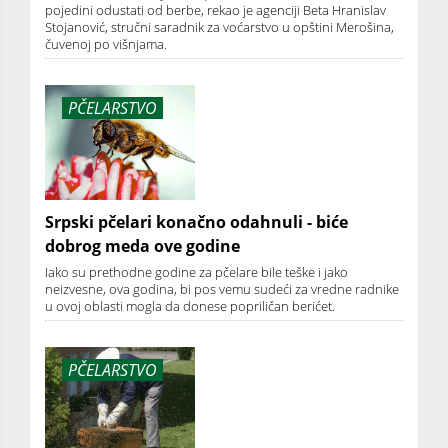
pojedini odustati od berbe, rekao je agenciji Beta Hranislav
Stojanović, stručni saradnik za voćarstvo u opštini Merošina,
čuvenoj po višnjama.
PČELARSTVO
Srpski pčelari konačno odahnuli - biće
dobrog meda ove godine
Iako su prethodne godine za pčelare bile teške i jako
neizvesne, ova godina, bi pos vemu sudeći za vredne radnike
u ovoj oblasti mogla da donese popriličan berićet.
PČELARSTVO