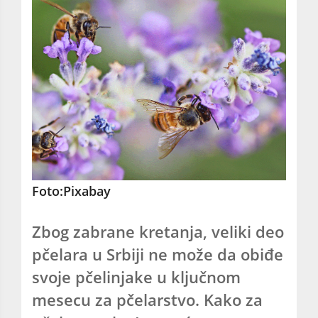
Foto:Pixabay
Zbog zabrane kretanja, veliki deo
pčelara u Srbiji ne može da obiđe
svoje pčelinjake u ključnom
mesecu za pčelarstvo. Kako za