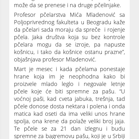
može da se prenese i na druge pčelinjake.
Profesor pčelarstva Mića Mladenović sa
Poljoprivrednog fakulteta u Beogradu kaže
da pčelari sada moraju da spreče i rojenje
pčela. Jaka društva koja su bez kontrole
pčelara mogu da se izroje, pa napuste
košnicu, i tako da košnice ostanu prazne”,
objašnjava profesor Mladenović.
Mart je mesec i kada pčelama ponestaje
hrane koja im je neophodna kako bi
proizvele mlado leglo i negovale letnje
pčele koje će biti spremne za pašu. “U
voćnoj paši, kad cveta jabuka, trešnja, tad
pčele donose dosta nektara i polena i onda
matica kad oseti da ima veliki unos hrane
spolja, ona krene da polaže veliki broj jaja.
Te pčele se za 21 dan izlegnu i budu
spremne za bagremovu pašu, koji je u Srbiji