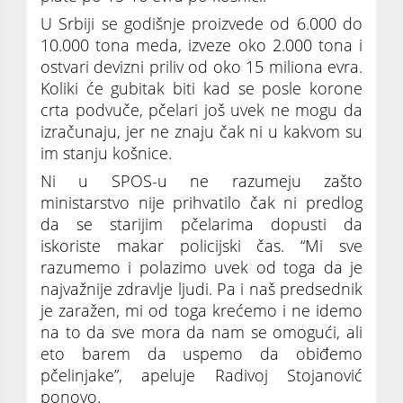
U Srbiji se godišnje proizvede od 6.000 do
10.000 tona meda, izveze oko 2.000 tona i
ostvari devizni priliv od oko 15 miliona evra.
Koliki će gubitak biti kad se posle korone
crta podvuče, pčelari još uvek ne mogu da
izračunaju, jer ne znaju čak ni u kakvom su
im stanju košnice.
Ni u SPOS-u ne razumeju zašto
ministarstvo nije prihvatilo čak ni predlog
da se starijim pčelarima dopusti da
iskoriste makar policijski čas. “Mi sve
razumemo i polazimo uvek od toga da je
najvažnije zdravlje ljudi. Pa i naš predsednik
je zaražen, mi od toga krećemo i ne idemo
na to da sve mora da nam se omogući, ali
eto barem da uspemo da obiđemo
pčelinjake”, apeluje Radivoj Stojanović
ponovo.