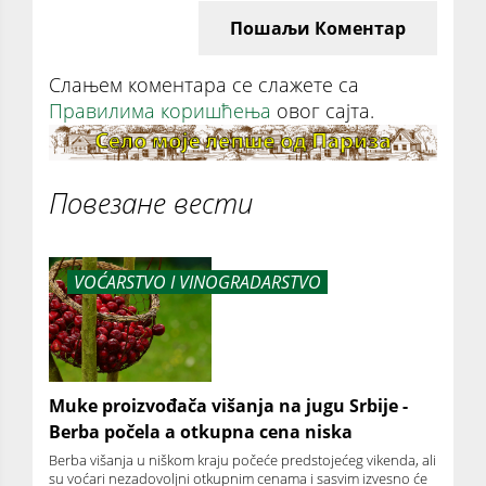
Пошаљи Коментар
Слањем коментара се слажете са
Правилима коришћења
овог сајта.
Повезане вести
VOĆARSTVO I VINOGRADARSTVO
Muke proizvođača višanja na jugu Srbije -
Berba počela a otkupna cena niska
Berba višanja u niškom kraju počeće predstojećeg vikenda, ali
su voćari nezadovoljni otkupnim cenama i sasvim izvesno će