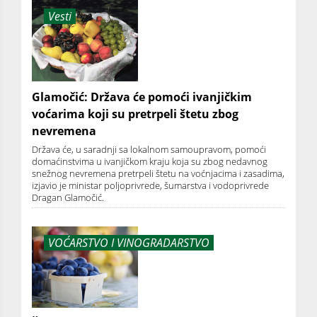
Vesti
Glamočić: Država će pomoći ivanjičkim
voćarima koji su pretrpeli štetu zbog
nevremena
Država će, u saradnji sa lokalnom samoupravom, pomoći
domaćinstvima u ivanjičkom kraju koja su zbog nedavnog
snežnog nevremena pretrpeli štetu na voćnjacima i zasadima,
izjavio je ministar poljoprivrede, šumarstva i vodoprivrede
Dragan Glamočić.
VOĆARSTVO I VINOGRADARSTVO