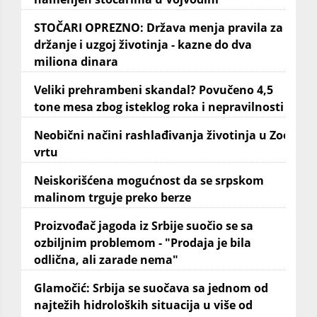
STOČARI OPREZNO: Država menja pravila za
držanje i uzgoj životinja - kazne do dva
miliona dinara
Veliki prehrambeni skandal? Povučeno 4,5
tone mesa zbog isteklog roka i nepravilnosti
Neobični načini rashlađivanja životinja u Zoo
vrtu
Neiskorišćena mogućnost da se srpskom
malinom trguje preko berze
Proizvođač jagoda iz Srbije suočio se sa
ozbiljnim problemom - "Prodaja je bila
odlična, ali zarade nema"
Glamočić: Srbija se suočava sa jednom od
najtežih hidroloških situacija u više od