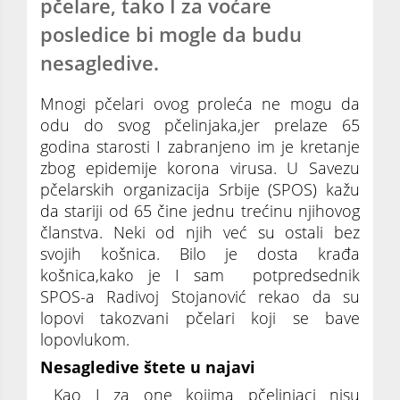
pčelare, tako I za voćare
posledice bi mogle da budu
nesagledive.
Mnogi pčelari ovog proleća ne mogu da
odu do svog pčelinjaka,jer prelaze 65
godina starosti I zabranjeno im je kretanje
zbog epidemije korona virusa. U Savezu
pčelarskih organizacija Srbije (SPOS) kažu
da stariji od 65 čine jednu trećinu njihovog
članstva. Neki od njih već su ostali bez
svojih košnica. Bilo je dosta krađa
košnica,kako je I sam potpredsednik
SPOS-a Radivoj Stojanović rekao da su
lopovi takozvani pčelari koji se bave
lopovlukom.
Nesagledive štete u najavi
Kao I za one kojima pčelinjaci nisu