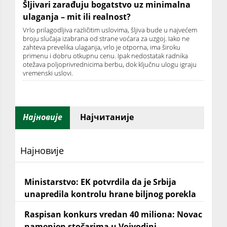
Šljivari zarađuju bogatstvo uz minimalna
ulaganja – mit ili realnost?
Vrlo prilagodljiva različitim uslovima, šljiva bude u najvećem
broju slučaja izabrana od strane voćara za uzgoj. Iako ne
zahteva prevelika ulaganja, vrlo je otporna, ima široku
primenu i dobru otkupnu cenu. Ipak nedostatak radnika
otežava poljoprivrednicima berbu, dok ključnu ulogu igraju
vremenski uslovi.
Најновије
Најчитаније
Најновије
Ministarstvo: EK potvrdila da je Srbija
unapredila kontrolu hrane biljnog porekla
Raspisan konkurs vredan 40 miliona: Novac
namenjen stočarima u Vojvodini