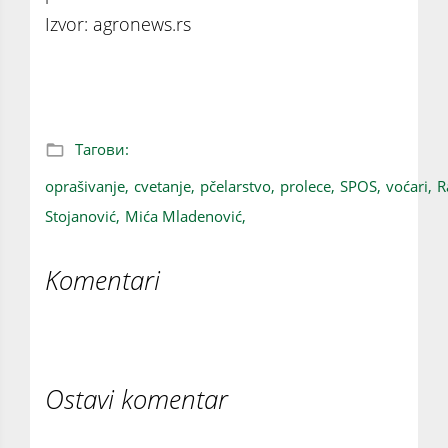
Izvor: agronews.rs
Posledice po pčelare i voćare
Тагови:
oprašivanje,
cvetanje,
pčelarstvo,
prolece,
SPOS,
voćari,
R
Stojanović,
Mića Mladenović,
Komentari
Ostavi komentar