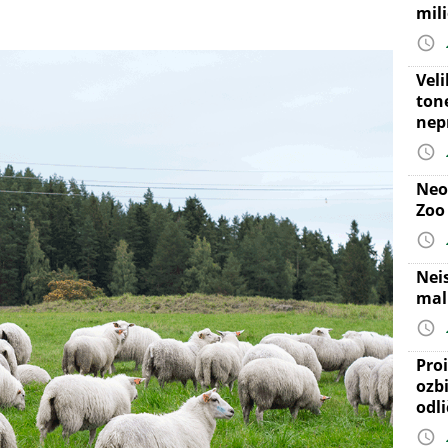
mil
Vel
ton
nep
Neo
Zoo
Nei
mal
Proi
ozb
odl