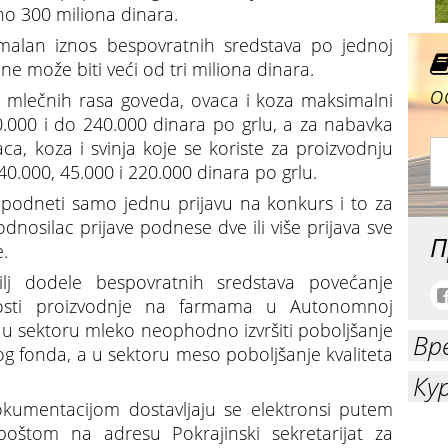
o 300 miliona dinara.
alan iznos bespovratnih sredstava po jednoj
ne može biti veći od tri miliona dinara.
о
la mlečnih rasa goveda, ovaca i koza maksimalni
0.000 i do 240.000 dinara po grlu, a za nabavka
aca, koza i svinja koje se koriste za proizvodnju
.000, 45.000 i 220.000 dinara po grlu.
 podneti samo jednu prijavu na konkurs i to za
odnosilac prijave podnese dve ili više prijava sve
П
.
j dodele bespovratnih sredstava povećanje
živosti proizvodnje na farmama u Autonomnoj
je u sektoru mleko neophodno izvršiti poboljšanje
Вр
og fonda, a u sektoru meso poboljšanje kvaliteta
Ку
kumentacijom dostavljaju se elektronsi putem
poštom na adresu Pokrajinski sekretarijat za