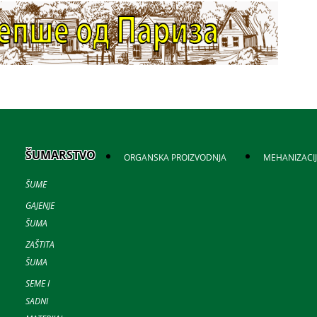
ŠUMARSTVO
ORGANSKA PROIZVODNJA
MEHANIZACI
ŠUME
GAJENJE
ŠUMA
ZAŠTITA
ŠUMA
SEME I
SADNI