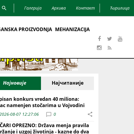
Галерија
Архива
Контакт
Ћирилица
ANSKA PROIZVODNJA
MEHANIZACIJA
Најновије
Најчитаније
pisan konkurs vredan 40 miliona:
ac namenjen stočarima u Vojvodini
2026-08-07 12:27:06
0
ČARI OPREZNO: Država menja pravila
ržanje i uzgoj životinja - kazne do dva