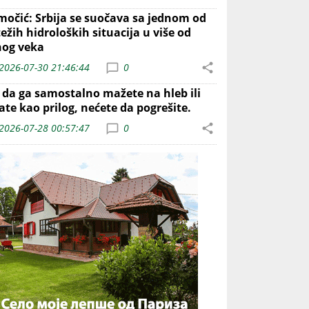
močić: Srbija se suočava sa jednom od
ežih hidroloških situacija u više od
nog veka
2026-07-30 21:46:44
0
o da ga samostalno mažete na hleb ili
ate kao prilog, nećete da pogrešite.
2026-07-28 00:57:47
0