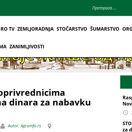
RO TV
ZEMLJORADNJA
STOČARSTVO
ŠUMARSTVO
ORG
AMA
ZANIMLJIVOSTI
joprivrednicima
Ras
na dinara za nabavku
Nov
STO
Autor: Agroinfo.rs
za d