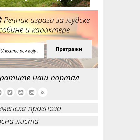
Речник израза за људске
собине и карактере
Претражи
ратите наш портал
еменска прогноза
рсна листа