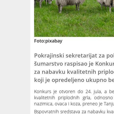
Foto:pixabay
Pokrajinski sekretarijat za po
šumarstvo raspisao je Konku
za nabavku kvalitetnih priplo
koji je opredeljeno ukupno b
Konkurs je otvoren do 24. jula, a b
kvalitetnih priplodnih grla, odnosn
nazimica, ovaca i koza, preneo je Tanj
Bspovratnih sredstava za nabavku kvali