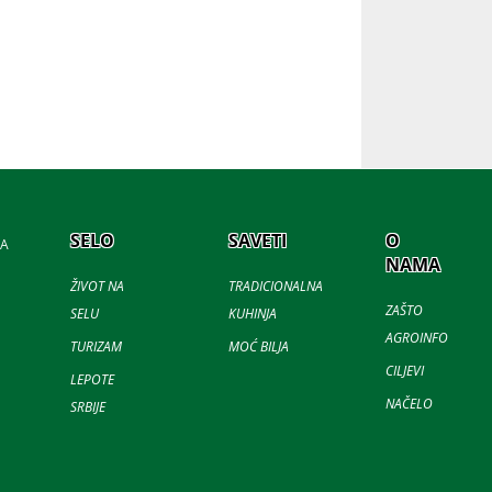
SELO
SAVETI
O
JA
NAMA
ŽIVOT NA
TRADICIONALNA
ZAŠTO
SELU
KUHINJA
AGROINFO
TURIZAM
MOĆ BILJA
CILJEVI
LEPOTE
NAČELO
SRBIJE