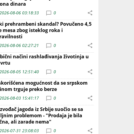
iona dinara
2026-08-06 03:18:33
0
iki prehrambeni skandal? Povučeno 4,5
e mesa zbog isteklog roka i
ravilnosti
2026-08-06 02:27:21
0
bični načini rashlađivanja životinja u
 vrtu
2026-08-05 12:51:40
0
skorišćena mogućnost da se srpskom
inom trguje preko berze
2026-08-03 15:41:17
0
zvođač jagoda iz Srbije suočio se sa
iljnim problemom - "Prodaja je bila
ična, ali zarade nema"
2026-07-31 23:08:03
0