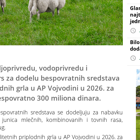
Gla
najt
jed
Bil
dod
ljoprivredu, vodoprivredu i
rs za dodelu bespovratnih sredstava
dnih grla u AP Vojvodini u 2026. za
espovratno 300 miliona dinara.
espovratnih sredstava se dodeljuju za nabavku
o junica mlečnih, kombinovanih i tovnih rasa,
ug.
tetnih priplodnih grla u AP Vojvodini u 2026. za