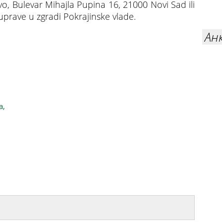
o, Bulevar Mihajla Pupina 16, 21000 Novi Sad ili
 uprave u zgradi Pokrajinske vlade.
Ан
spovratno 3 miliona dinara za nabavku stoke
a,