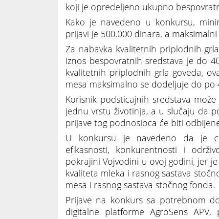
koji je opredeljeno ukupno bespovratn
Kako je navedeno u konkursu, minim
prijavi je 500.000 dinara, a maksimalni 
Za nabavka kvalitetnih priplodnih gr
iznos bespovratnih sredstava je do 4
kvalitetnih priplodnih grla goveda, ov
mesa maksimalno se dodeljuje do po 40
Korisnik podsticajnih sredstava može
jednu vrstu životinja, a u slučaju da p
prijave tog podnosioca će biti odbijene
U konkursu je navedeno da je cil
efikasnosti, konkurentnosti i odr
pokrajini Vojvodini u ovoj godini, jer 
kvaliteta mleka i rasnog sastava stočn
mesa i rasnog sastava stočnog fonda.
Prijave na konkurs sa potrebnom do
digitalne platforme AgroSens APV, 