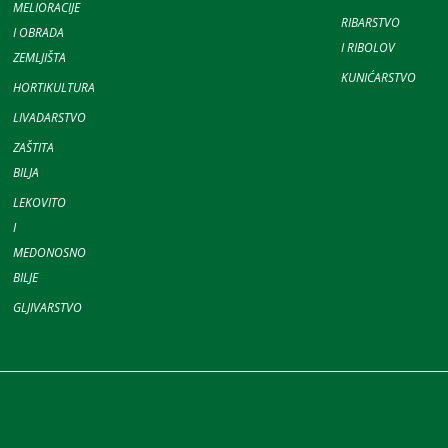
MELIORACIJE
RIBARSTVO
I OBRADA
I RIBOLOV
ZEMLJIŠTA
KUNIĆARSTVO
HORTIKULTURA
LIVADARSTVO
ZAŠTITA
BILJA
LEKOVITO
I
MEDONOSNO
BILJE
GLJIVARSTVO