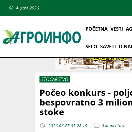
08. August 2026.
POČETNA
VESTI
AG
SELO
SAVETI
O N
STOČARSTVO
Počeo konkurs - pol
bespovratno 3 milio
stoke
2026-06-27 05:28:15
0 komentara