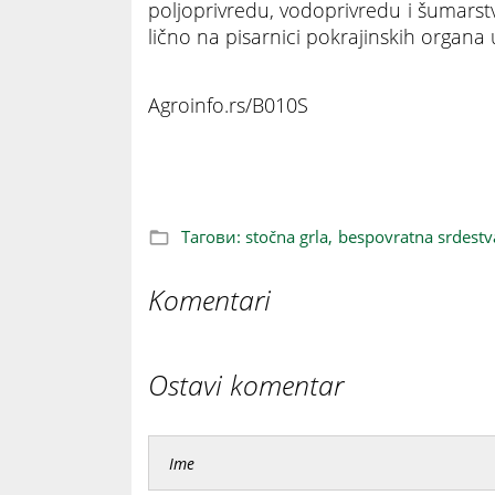
poljoprivredu, vodoprivredu i šumarstv
lično na pisarnici pokrajinskih organa
Agroinfo.rs/B010S
Počeo konkurs - poljoprivrednicima be
Тагови:
stočna grla,
bespovratna srdestv
Komentari
Ostavi komentar