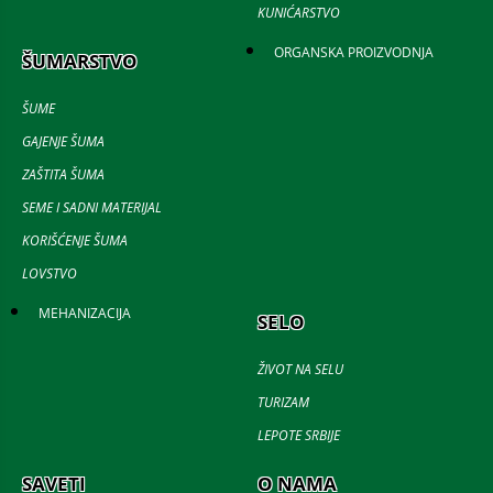
KUNIĆARSTVO
ORGANSKA PROIZVODNJA
ŠUMARSTVO
ŠUME
GAJENJE ŠUMA
ZAŠTITA ŠUMA
SEME I SADNI MATERIJAL
KORIŠĆENJE ŠUMA
LOVSTVO
MEHANIZACIJA
SELO
ŽIVOT NA SELU
TURIZAM
LEPOTE SRBIJE
SAVETI
O NAMA