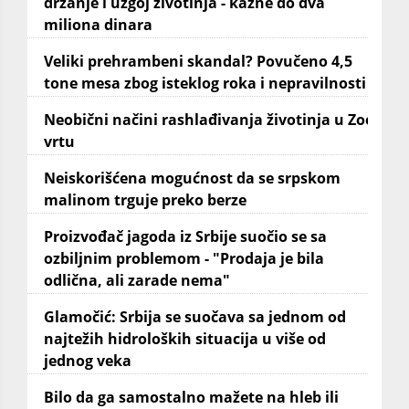
držanje i uzgoj životinja - kazne do dva
miliona dinara
Veliki prehrambeni skandal? Povučeno 4,5
tone mesa zbog isteklog roka i nepravilnosti
Neobični načini rashlađivanja životinja u Zoo
vrtu
Neiskorišćena mogućnost da se srpskom
malinom trguje preko berze
Proizvođač jagoda iz Srbije suočio se sa
ozbiljnim problemom - "Prodaja je bila
odlična, ali zarade nema"
Glamočić: Srbija se suočava sa jednom od
najtežih hidroloških situacija u više od
jednog veka
Bilo da ga samostalno mažete na hleb ili