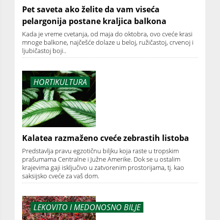
Pet saveta ako želite da vam viseća
pelargonija postane kraljica balkona
Kada je vreme cvetanja, od maja do oktobra, ovo cveće krasi
mnoge balkone, najčešće dolaze u beloj, ružičastoj, crvenoj i
ljubičastoj boji..
HORTIKULTURA
Kalatea razmaženo cveće zebrastih listoba
Predstavlja pravu egzotičnu biljku koja raste u tropskim
prašumama Centralne i Južne Amerike. Dok se u ostalim
krajevima gaji isključivo u zatvorenim prostorijama, tj. kao
saksijsko cveće za vaš dom.
LEKOVITO I MEDONOSNO BILJE