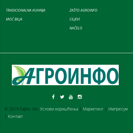
TRADICIONALNA KUHINJA
ZAŠTO AGROINFO
MOĆ BILJA
CILJEVI
NAČELO
© 2019 Fajter, Inc.
Услови коришћења
|
Маркетинг
|
Импресум
|
Контакт