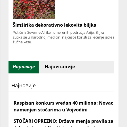
Šimširika dekorativno lekovita biljka
Potiče iz Severne Afrike i umerenih područja Azije. Biljka
žutika se u narodnoj medicini najčešće koristi za lečenje jetre i
žučne kese.
Најновије
Најчитаније
Најновије
Raspisan konkurs vredan 40 miliona: Novac
namenjen stočarima u Vojvodini
STOČARI OPREZNO: Država menja pravila za