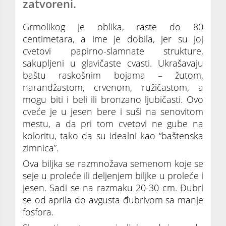
zatvoreni.
Grmolikog je oblika, raste do 80
centimetara, a ime je dobila, jer su joj
cvetovi papirno-slamnate strukture,
sakupljeni u glavičaste cvasti. Ukrašavaju
baštu raskošnim bojama – žutom,
narandžastom, crvenom, ružičastom, a
mogu biti i beli ili bronzano ljubičasti. Ovo
cveće je u jesen bere i suši na senovitom
mestu, a da pri tom cvetovi ne gube na
koloritu, tako da su idealni kao “baštenska
zimnica”.
Ova biljka se razmnožava semenom koje se
seje u proleće ili deljenjem biljke u proleće i
jesen. Sadi se na razmaku 20-30 cm. Đubri
se od aprila do avgusta đubrivom sa manje
fosfora.