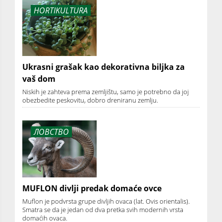
HORTIKULTURA
Ukrasni grašak kao dekorativna biljka za
vaš dom
Niskih je zahteva prema zemljištu, samo je potrebno da joj
obezbedite peskovitu, dobro dreniranu zemlju.
ЛОВСТВО
MUFLON divlji predak domaće ovce
Muflon je podvrsta grupe divljih ovaca (lat. Ovis orientalis).
Smatra se da je jedan od dva pretka svih modernih vrsta
domaćih ovaca.