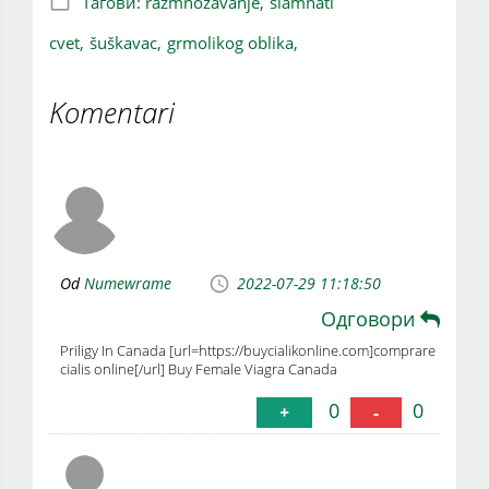
Тагови:
razmnožavanje,
slamnati
cvet,
šuškavac,
grmolikog oblika,
Komentari
Od
Numewrame
2022-07-29 11:18:50
Одговори
Priligy In Canada [url=https://buycialikonline.com]comprare
cialis online[/url] Buy Female Viagra Canada
0
0
+
-