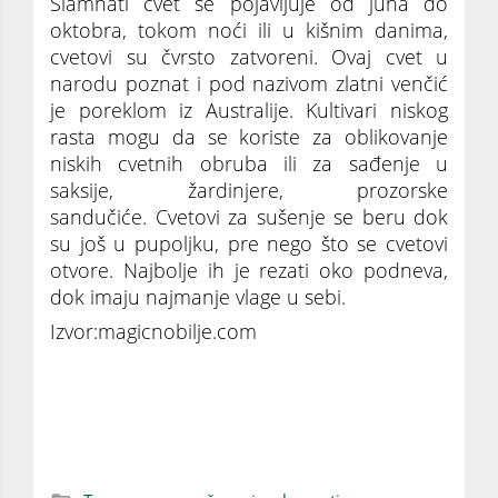
Slamnati cvet se pojavljuje od juna do
oktobra, tokom noći ili u kišnim danima,
cvetovi su čvrsto zatvoreni. Ovaj cvet u
narodu poznat i pod nazivom zlatni venčić
je poreklom iz Australije. Kultivari niskog
rasta mogu da se koriste za oblikovanje
niskih cvetnih obruba ili za sađenje u
saksije, žardinjere, prozorske
sandučiće. Cvetovi za sušenje se beru dok
su još u pupoljku, pre nego što se cvetovi
otvore. Najbolje ih je rezati oko podneva,
dok imaju najmanje vlage u sebi.
Izvor:magicnobilje.com
Šuškavac svojim živim cvetovima ukrašava
vrtove, terase i prozore