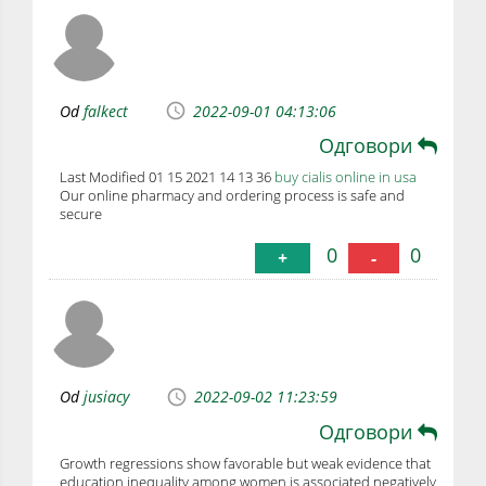
Od
falkect
2022-09-01 04:13:06
Одговори
Last Modified 01 15 2021 14 13 36
buy cialis online in usa
Our online pharmacy and ordering process is safe and
secure
0
0
+
-
Od
jusiacy
2022-09-02 11:23:59
Одговори
Growth regressions show favorable but weak evidence that
education inequality among women is associated negatively