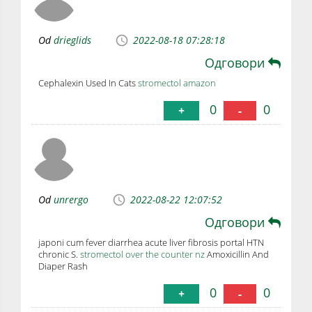
Od
drieglids
2022-08-18 07:28:18
Одговори
Cephalexin Used In Cats
stromectol amazon
0
0
+
-
Od
unrergo
2022-08-22 12:07:52
Одговори
japoni cum fever diarrhea acute liver fibrosis portal HTN
chronic S.
stromectol over the counter nz
Amoxicillin And
Diaper Rash
0
0
+
-