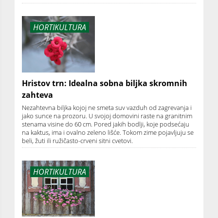
HORTIKULTURA
Hristov trn: Idealna sobna biljka skromnih
zahteva
Nezahtevna biljka kojoj ne smeta suv vazduh od zagrevanja i
jako sunce na prozoru. U svojoj domovini raste na granitnim
stenama visine do 60 cm. Pored jakih bodlji, koje podsećaju
na kaktus, ima i ovalno zeleno lišće. Tokom zime pojavljuju se
beli, žuti ili ružičasto-crveni sitni cvetovi.
HORTIKULTURA