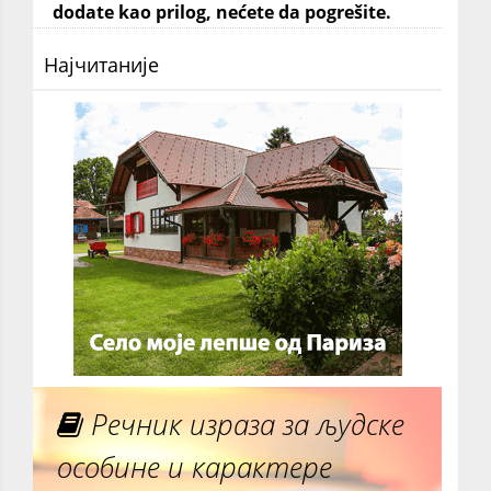
dodate kao prilog, nećete da pogrešite.
Најчитаније
Речник израза за људске
особине и карактере