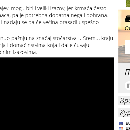
evi mogu biti i veliki izazov, jer krmača često
aca, pa je potrebna dodatna nega i dohrana.
 i nadaju se da će većina prasadi uspešno
о
nuo pažnju na značaj stočarstva u Sremu, kraju
nja i domaćinstvima koja i dalje čuvaju
ojnim izazovima.
П
Вр
Ку