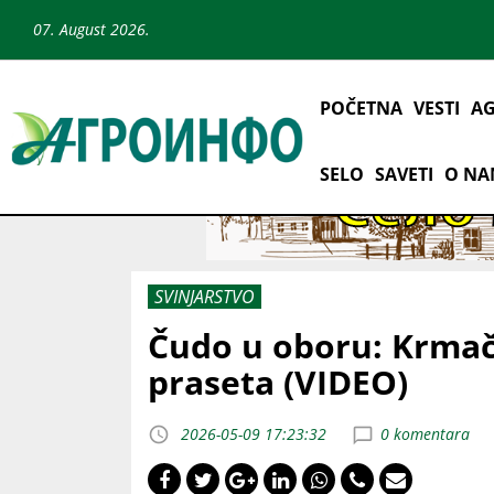
07. August 2026.
POČETNA
VESTI
AG
SELO
SAVETI
O N
SVINJARSTVO
Čudo u oboru: Krmača
praseta (VIDEO)
2026-05-09 17:23:32
0 komentara