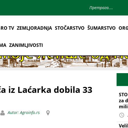
RO TV
ZEMLJORADNJA
STOČARSTVO
ŠUMARSTVO
ORG
AMA
ZANIMLJIVOSTI
 iz Laćarka dobila 33
STO
za d
mil
Autor: Agroinfo.rs
Vel