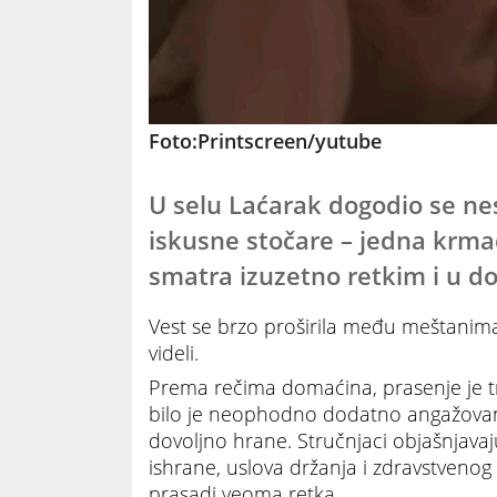
Foto:Printscreen/yutube
U selu Laćarak dogodio se nesv
iskusne stočare – jedna krmač
smatra izuzetno retkim i u d
Vest se brzo proširila među meštanim
videli.
Prema rečima domaćina, prasenje je tr
bilo je neophodno dodatno angažovanje
dovoljno hrane. Stručnjaci objašnjavaj
ishrane, uslova držanja i zdravstvenog s
prasadi veoma retka.