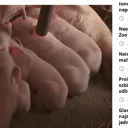
ton
nep
Neo
Zoo
Nei
mal
Proi
ozb
odl
Gla
najt
jed