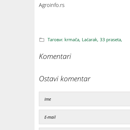
Agroinfo.rs
Čudo u oboru: Krmača iz Laćarka dobil
Тагови:
krmača,
Laćarak,
33 praseta,
Komentari
Ostavi komentar