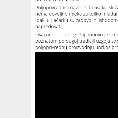
Poljoprivrednici navode da ovakvi slučaj
nema dovoljno mleka za toliko mladun
Ipak, u Laćarku su zadovoljni ishodom
napredovati.
Ovaj neobičan događaj ponovo je skre
poznatom po dugoj tradiciji uzgoja svi
poljoprivrednu proizvodnju uprkos br