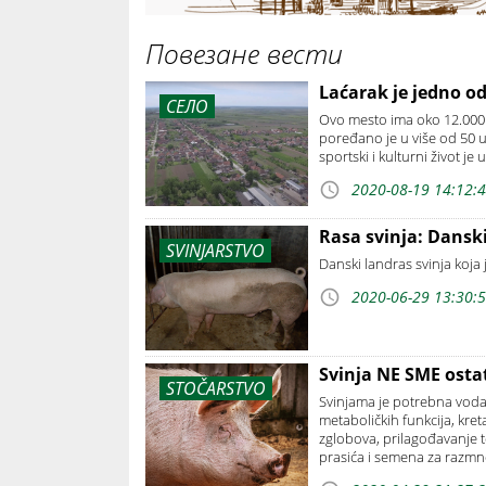
Повезане вести
Laćarak je jedno od 
СЕЛО
Ovo mesto ima oko 12.000 
poređano je u više od 50 ul
sportski i kulturni život je 
2020-08-19 14:12:
Rasa svinja: Dansk
SVINJARSTVO
Danski landras svinja koja 
2020-06-29 13:30:
Svinja NE SME osta
STOČARSTVO
Svinjama je potrebna voda 
metaboličkih funkcija, kret
zglobova, prilagođavanje t
prasića i semena za razmn