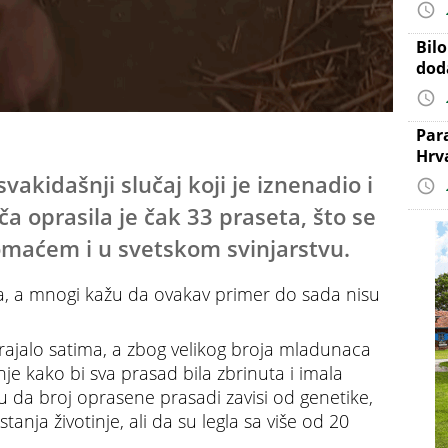
Bil
dod
Par
Hrv
akidašnji slučaj koji je iznenadio i
a oprasila je čak 33 praseta, što se
omaćem i u svetskom svinjarstvu.
a, a mnogi kažu da ovakav primer do sada nisu
ajalo satima, a zbog velikog broja mladunaca
 kako bi sva prasad bila zbrinuta i imala
u da broj oprasene prasadi zavisi od genetike,
tanja životinje, ali da su legla sa više od 20