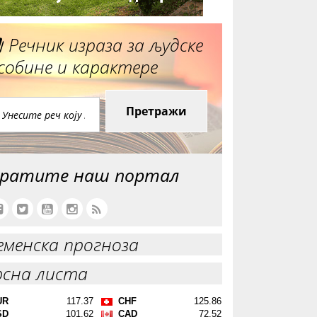
Речник израза за људске
собине и карактере
Претражи
ратите наш портал
еменска прогноза
рсна листа