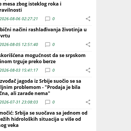
e mesa zbog isteklog roka i
ravilnosti
2026-08-06 02:27:21
0
bični načini rashlađivanja životinja u
 vrtu
2026-08-05 12:51:40
0
skorišćena mogućnost da se srpskom
inom trguje preko berze
2026-08-03 15:41:17
0
zvođač jagoda iz Srbije suočio se sa
iljnim problemom - "Prodaja je bila
ična, ali zarade nema"
2026-07-31 23:08:03
0
močić: Srbija se suočava sa jednom od
ežih hidroloških situacija u više od
nog veka