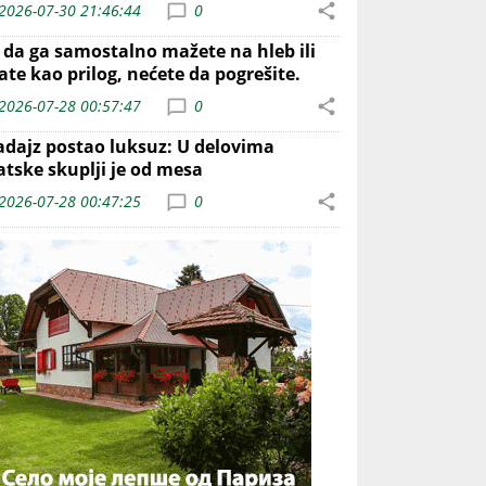
2026-07-30 21:46:44
0
o da ga samostalno mažete na hleb ili
ate kao prilog, nećete da pogrešite.
2026-07-28 00:57:47
0
adajz postao luksuz: U delovima
atske skuplji je od mesa
2026-07-28 00:47:25
0