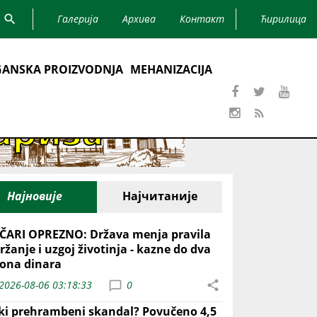
Галерија
Архива
Контакт
Ћирилица
ANSKA PROIZVODNJA
MEHANIZACIJA
Најновије
Најчитаније
ČARI OPREZNO: Država menja pravila
ržanje i uzgoj životinja - kazne do dva
iona dinara
2026-08-06 03:18:33
0
iki prehrambeni skandal? Povučeno 4,5