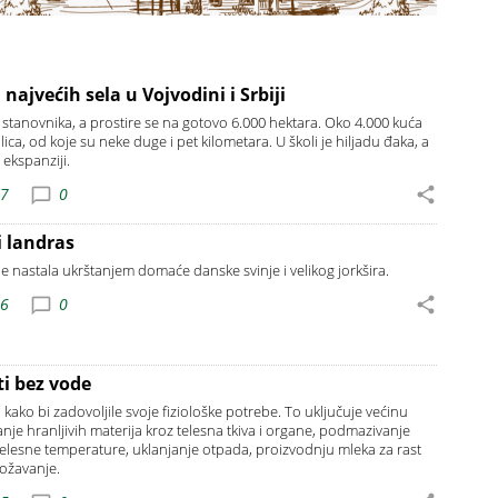
najvećih sela u Vojvodini i Srbiji
stanovnika, a prostire se na gotovo 6.000 hektara. Oko 4.000 kuća
ica, od koje su neke duge i pet kilometara. U školi je hiljadu đaka, a
u ekspanziji.
47
0
i landras
je nastala ukrštanjem domaće danske svinje i velikog jorkšira.
56
0
ti bez vode
kako bi zadovoljile svoje fiziološke potrebe. To uključuje većinu
anje hranljivih materija kroz telesna tkiva i organe, podmazivanje
elesne temperature, uklanjanje otpada, proizvodnju mleka za rast
ožavanje.