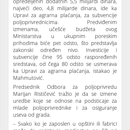
opredeljenih dodatnih 5,5 milijardi dinara,
najveći deo, 4,8 milijarde dinara, ide ka
Upravi za agrarna plaćanja, za subvencije
poljoprivrednicima. Predviđenim
izmenama, učešće budžeta ovog
Ministarstva u ukupnim poreskim
prihodima biće pet odsto, što predstavlja
zakonski određen nivo. Investicije i
subvencije čine 95 odsto raspoređenih
sredstava, od čega 80 odsto se usmerava
ka Upravi za agrarna plaćanja, istakao je
Mahmutović.
Predsednik Odbora za poljoprivredu
Marijan Rističević tražio je da se izmene
uredbe koje se odnose na podsticaje za
mlade poljoprivrednike i za osiguranje
useva od grada.
– Svako ko je zaposlen u opštini ili fabrici