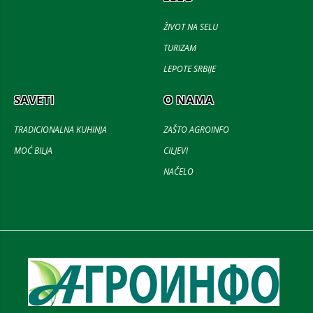
ŽIVOT NA SELU
TURIZAM
LEPOTE SRBIJE
SAVETI
O NAMA
TRADICIONALNA KUHINJA
ZAŠTO AGROINFO
MOĆ BILJA
CILJEVI
NAČELO