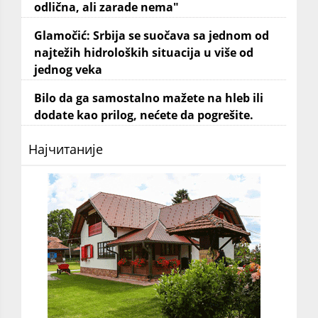
odlična, ali zarade nema"
Glamočić: Srbija se suočava sa jednom od
najtežih hidroloških situacija u više od
jednog veka
Bilo da ga samostalno mažete na hleb ili
dodate kao prilog, nećete da pogrešite.
Најчитаније