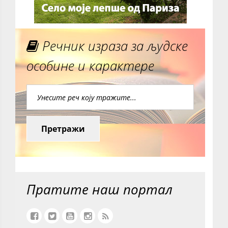
Речник израза за људске
особине и карактере
Претражи
Пратите наш портал