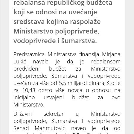
rebalansa republičkog budžeta
koji se odnosi na uvećanje
sredstava kojima raspolaže
Ministarstvo poljoprivrede,
vodoprivrede i šumarstva.
Predstavnica Ministarstva finansija Mirjana
Lukić navela je da je rebalansom
predviđeni budžet za Ministarstvo
poljoprivrede, šumarstva i vodoprivrede
uvećan za više od 5,5 milijardi dinara, što je
za 10,43 odsto više novca u odnosu na
inicijalno usvojeni budžet za ovo
Ministarstvo.
Državni sekretar u Ministarstvu
poljoprivrede, šumarstva i vodoprivrede
Senad Mahmutović naveo je da od