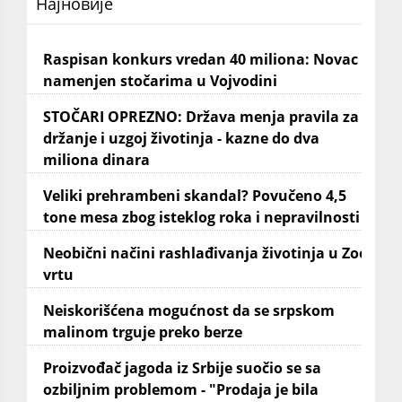
Најновије
Raspisan konkurs vredan 40 miliona: Novac
namenjen stočarima u Vojvodini
STOČARI OPREZNO: Država menja pravila za
držanje i uzgoj životinja - kazne do dva
miliona dinara
Veliki prehrambeni skandal? Povučeno 4,5
tone mesa zbog isteklog roka i nepravilnosti
Neobični načini rashlađivanja životinja u Zoo
vrtu
Neiskorišćena mogućnost da se srpskom
malinom trguje preko berze
Proizvođač jagoda iz Srbije suočio se sa
ozbiljnim problemom - "Prodaja je bila