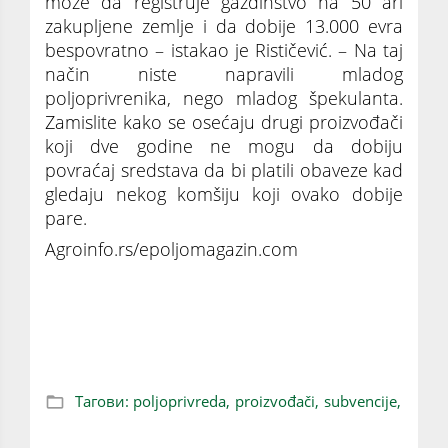
može da registruje gazdinstvo na 50 ari
zakupljene zemlje i da dobije 13.000 evra
bespovratno – istakao je Rističević. – Na taj
način niste napravili mladog
poljoprivrenika, nego mladog špekulanta.
Zamislite kako se osećaju drugi proizvođači
koji dve godine ne mogu da dobiju
povraćaj sredstava da bi platili obaveze kad
gledaju nekog komšiju koji ovako dobije
pare.
Agroinfo.rs/epoljomagazin.com
Skupštinski odbor za poljoprivredu usvojio
rebalans budžeta
Тагови:
poljoprivreda,
proizvođači,
subvencije,