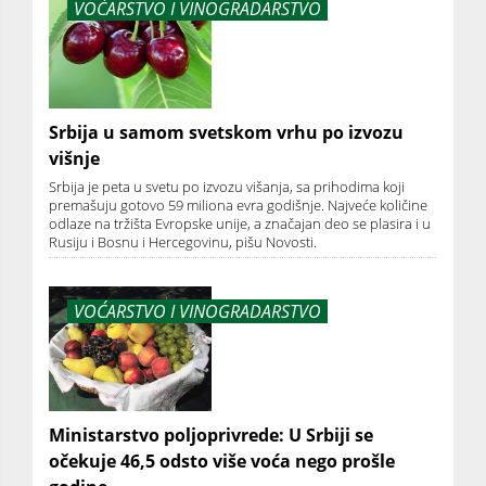
VOĆARSTVO I VINOGRADARSTVO
Srbija u samom svetskom vrhu po izvozu
višnje
Srbija je peta u svetu po izvozu višanja, sa prihodima koji
premašuju gotovo 59 miliona evra godišnje. Najveće količine
odlaze na tržišta Evropske unije, a značajan deo se plasira i u
Rusiju i Bosnu i Hercegovinu, pišu Novosti.
VOĆARSTVO I VINOGRADARSTVO
Ministarstvo poljoprivrede: U Srbiji se
očekuje 46,5 odsto više voća nego prošle