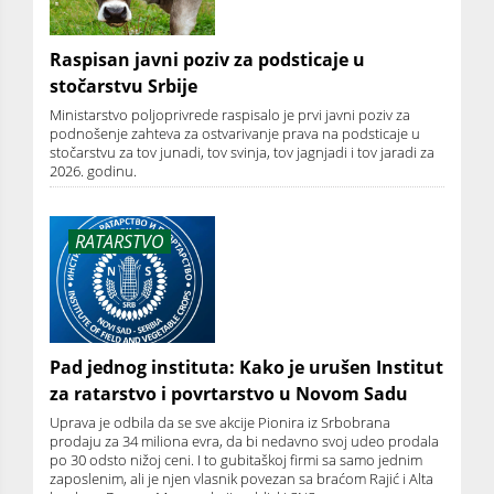
Raspisan javni poziv za podsticaje u
stočarstvu Srbije
Ministarstvo poljoprivrede raspisalo je prvi javni poziv za
podnošenje zahteva za ostvarivanje prava na podsticaje u
stočarstvu za tov junadi, tov svinja, tov jagnjadi i tov jaradi za
2026. godinu.
RATARSTVO
Pad jednog instituta: Kako je urušen Institut
za ratarstvo i povrtarstvo u Novom Sadu
Uprava je odbila da se sve akcije Pionira iz Srbobrana
prodaju za 34 miliona evra, da bi nedavno svoj udeo prodala
po 30 odsto nižoj ceni. I to gubitaškoj firmi sa samo jednim
zaposlenim, ali je njen vlasnik povezan sa braćom Rajić i Alta