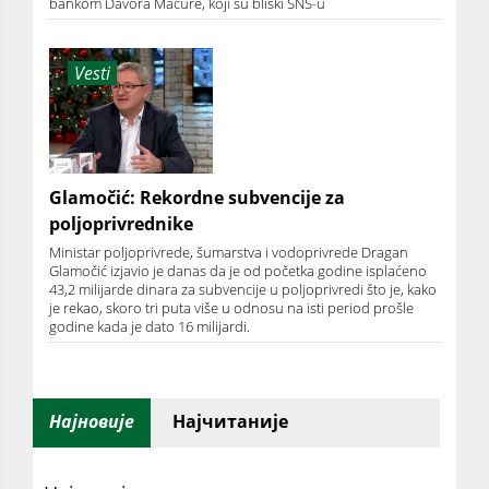
bankom Davora Macure, koji su bliski SNS-u
Vesti
Glamočić: Rekordne subvencije za
poljoprivrednike
Ministar poljoprivrede, šumarstva i vodoprivrede Dragan
Glamočić izjavio je danas da je od početka godine isplaćeno
43,2 milijarde dinara za subvencije u poljoprivredi što je, kako
je rekao, skoro tri puta više u odnosu na isti period prošle
godine kada je dato 16 milijardi.
Најновије
Најчитаније