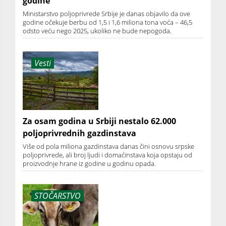
godine
Ministarstvo poljoprivrede Srbije je danas objavilo da ove
godine očekuje berbu od 1,5 i 1,6 miliona tona voća – 46,5
odsto veću nego 2025, ukoliko ne bude nepogoda.
Vesti
Za osam godina u Srbiji nestalo 62.000
poljoprivrednih gazdinstava
Više od pola miliona gazdinstava danas čini osnovu srpske
poljoprivrede, ali broj ljudi i domaćinstava koja opstaju od
proizvodnje hrane iz godine u godinu opada.
STOČARSTVO