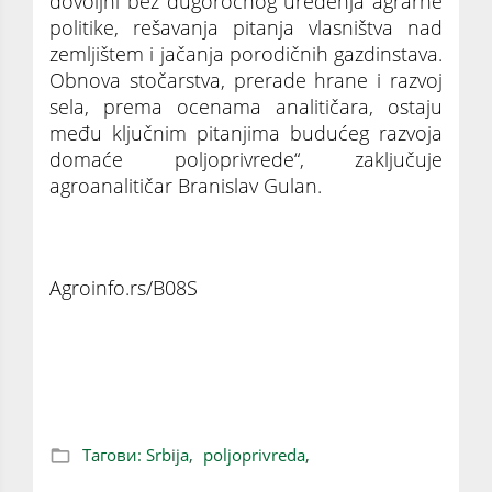
dovoljni bez dugoročnog uređenja agrarne
politike, rešavanja pitanja vlasništva nad
zemljištem i jačanja porodičnih gazdinstava.
Obnova stočarstva, prerade hrane i razvoj
sela, prema ocenama analitičara, ostaju
među ključnim pitanjima budućeg razvoja
domaće poljoprivrede“, zaključuje
agroanalitičar Branislav Gulan.
Agroinfo.rs/B08S
Za osam godina u Srbiji nestalo 62.000
poljoprivrednih gazdinstava
Тагови:
Srbija,
poljoprivreda,