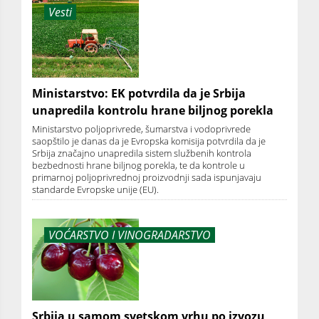
Vesti
Ministarstvo: EK potvrdila da je Srbija
unapredila kontrolu hrane biljnog porekla
Ministarstvo poljoprivrede, šumarstva i vodoprivrede
saopštilo je danas da je Evropska komisija potvrdila da je
Srbija značajno unapredila sistem službenih kontrola
bezbednosti hrane biljnog porekla, te da kontrole u
primarnoj poljoprivrednoj proizvodnji sada ispunjavaju
standarde Evropske unije (EU).
VOĆARSTVO I VINOGRADARSTVO
Srbija u samom svetskom vrhu po izvozu