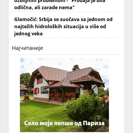
ozbiljnim problemom - "Prodaja je bila
odlična, ali zarade nema"
Glamočić: Srbija se suočava sa jednom od
najtežih hidroloških situacija u više od
jednog veka
Најчитаније