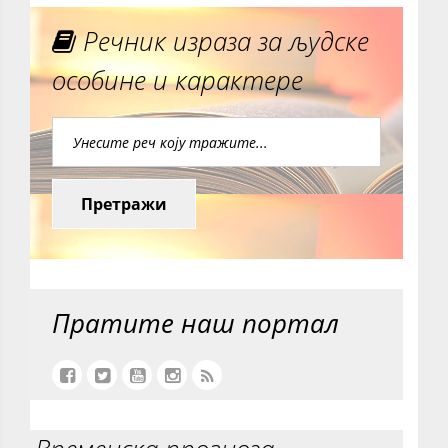
Речник израза за људске
особине и карактере
Претражи
Пратите наш портал