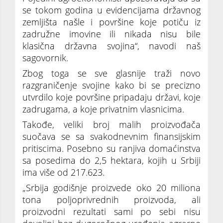
se tokom godina u evidencijama državnog
zemljišta našle i površine koje potiču iz
zadružne imovine ili nikada nisu bile
klasična državna svojina“, navodi naš
sagovornik.
Zbog toga se sve glasnije traži novo
razgraničenje svojine kako bi se precizno
utvrdilo koje površine pripadaju državi, koje
zadrugama, a koje privatnim vlasnicima.
Takođe, veliki broj malih proizvođača
suočava se sa svakodnevnim finansijskim
pritiscima. Posebno su ranjiva domaćinstva
sa posedima do 2,5 hektara, kojih u Srbiji
ima više od 217.623.
„Srbija godišnje proizvede oko 20 miliona
tona poljoprivrednih proizvoda, ali
proizvodni rezultati sami po sebi nisu