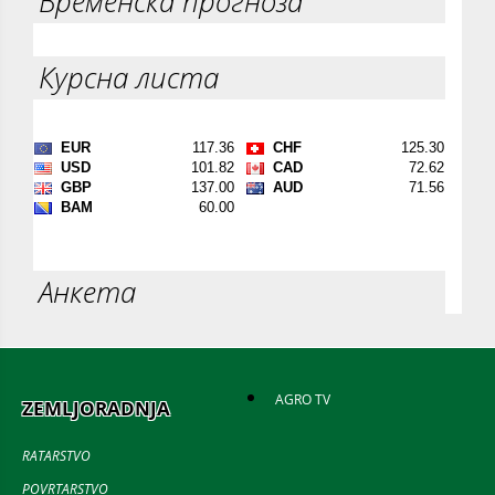
Временска прогноза
Курсна листа
Анкета
AGRO TV
ZEMLJORADNJA
RATARSTVO
POVRTARSTVO