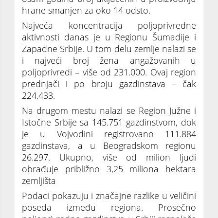
hrane smanjen za oko 14 odsto.
Najveća koncentracija poljoprivredne
aktivnosti danas je u Regionu Šumadije i
Zapadne Srbije. U tom delu zemlje nalazi se
i najveći broj žena angažovanih u
poljoprivredi – više od 231.000. Ovaj region
prednjači i po broju gazdinstava – čak
224.433.
Na drugom mestu nalazi se Region Južne i
Istočne Srbije sa 145.751 gazdinstvom, dok
je u Vojvodini registrovano 111.884
gazdinstava, a u Beogradskom regionu
26.297. Ukupno, više od milion ljudi
obrađuje približno 3,25 miliona hektara
zemljišta
Podaci pokazuju i značajne razlike u veličini
poseda između regiona. Prosečno