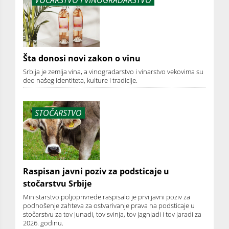
Šta donosi novi zakon o vinu
Srbija je zemlja vina, a vinogradarstvo i vinarstvo vekovima su
deo našeg identiteta, kulture i tradicije.
STOČARSTVO
Raspisan javni poziv za podsticaje u
stočarstvu Srbije
Ministarstvo poljoprivrede raspisalo je prvi javni poziv za
podnošenje zahteva za ostvarivanje prava na podsticaje u
stočarstvu za tov junadi, tov svinja, tov jagnjadi i tov jaradi za
2026. godinu.