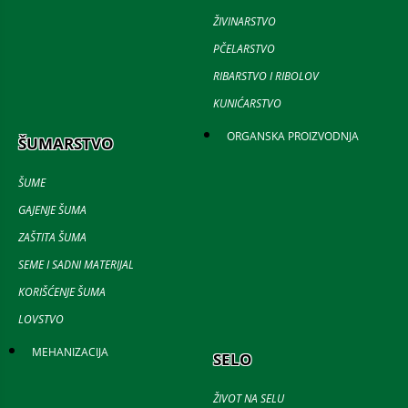
ŽIVINARSTVO
PČELARSTVO
RIBARSTVO I RIBOLOV
KUNIĆARSTVO
ORGANSKA PROIZVODNJA
ŠUMARSTVO
ŠUME
GAJENJE ŠUMA
ZAŠTITA ŠUMA
SEME I SADNI MATERIJAL
KORIŠĆENJE ŠUMA
LOVSTVO
MEHANIZACIJA
SELO
ŽIVOT NA SELU