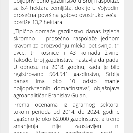
poljoprivredno gazdinstvo u Srbiji raspolaže
sa 6,4 hektara zemljišta, dok je u Vojvodini
prosečna površina gotovo dvostruko veća i
dostiže 13,2 hektara.
„Tipično domaće gazdinstvo danas izgleda
skromno – prosečno raspolaže jednom
kravom za proizvodnju mleka, pet svinja, tri
ovce, tri košnice i 43 komada živine.
Takođe, broj gazdinstava nastavlja da pada.
U odnosu na 2018. godinu, kada je bilo
registrovano 564.541 gazdinstvo, Srbija
danas ima oko 10 odsto manje
poljoprivrednih domaćinstava“, objašnjava
agroanalitičar Branislav Gulan.
Prema ocenama iz agrarnog sektora,
tokom perioda od 2014. do 2024. godine
ugašeno je oko 62.000 gazdinstava, a trend
smanjenja nije zaustavljen ni
danas. Nestanak gazdinstava prati i