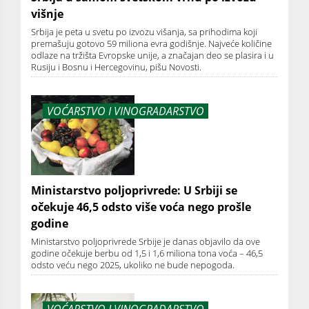
višnje
Srbija je peta u svetu po izvozu višanja, sa prihodima koji
premašuju gotovo 59 miliona evra godišnje. Najveće količine
odlaze na tržišta Evropske unije, a značajan deo se plasira i u
Rusiju i Bosnu i Hercegovinu, pišu Novosti.
VOĆARSTVO I VINOGRADARSTVO
Ministarstvo poljoprivrede: U Srbiji se
očekuje 46,5 odsto više voća nego prošle
godine
Ministarstvo poljoprivrede Srbije je danas objavilo da ove
godine očekuje berbu od 1,5 i 1,6 miliona tona voća – 46,5
odsto veću nego 2025, ukoliko ne bude nepogoda.
VOĆARSTVO I VINOGRADARSTVO