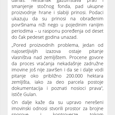
smanjenje stočnog fonda, pad ukupne
proizvodnje hrane i slabiji prinosi. Podaci
ukazuju da su prinosi na obrađenim
površinama niži nego u pojedinim ranijim
periodima – u rasponu poređenja od deset
do čak pedeset godina unazad.
„Pored proizvodnih problema, jedan od
najosetljivijih izazova ostaje pitanje
vlasništva nad zemljištem. Procene govore
da proces vraćanja nekadašnje zadružne
imovine još nije završen i da se i dalje vodi
pitanje oko približno 200.000 hektara
zemljišta, iako za deo parcela postoje
dokumentacija i poznati nosioci prava“,
ističe Gulan.
On dalje kaže da su upravo nerešeni
imovinski odnosi stvorili prostor za brojne
sporove i kontroverze tokom