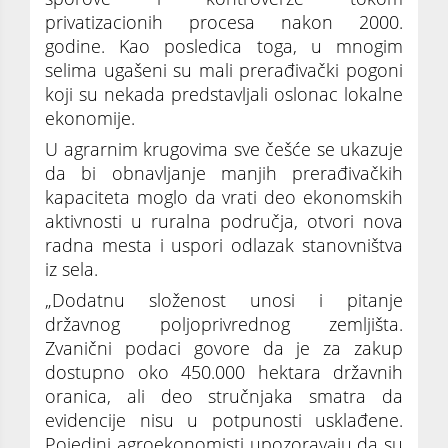
privatizacionih procesa nakon 2000.
godine. Kao posledica toga, u mnogim
selima ugašeni su mali prerađivački pogoni
koji su nekada predstavljali oslonac lokalne
ekonomije.
U agrarnim krugovima sve češće se ukazuje
da bi obnavljanje manjih prerađivačkih
kapaciteta moglo da vrati deo ekonomskih
aktivnosti u ruralna područja, otvori nova
radna mesta i uspori odlazak stanovništva
iz sela.
„Dodatnu složenost unosi i pitanje
državnog poljoprivrednog zemljišta.
Zvanični podaci govore da je za zakup
dostupno oko 450.000 hektara državnih
oranica, ali deo stručnjaka smatra da
evidencije nisu u potpunosti usklađene.
Pojedini agroekonomisti upozoravaju da su