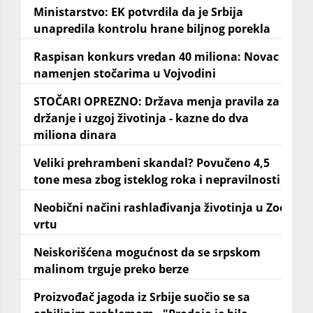
Ministarstvo: EK potvrdila da je Srbija
unapredila kontrolu hrane biljnog porekla
Raspisan konkurs vredan 40 miliona: Novac
namenjen stočarima u Vojvodini
STOČARI OPREZNO: Država menja pravila za
držanje i uzgoj životinja - kazne do dva
miliona dinara
Veliki prehrambeni skandal? Povučeno 4,5
tone mesa zbog isteklog roka i nepravilnosti
Neobični načini rashlađivanja životinja u Zoo
vrtu
Neiskorišćena mogućnost da se srpskom
malinom trguje preko berze
Proizvođač jagoda iz Srbije suočio se sa