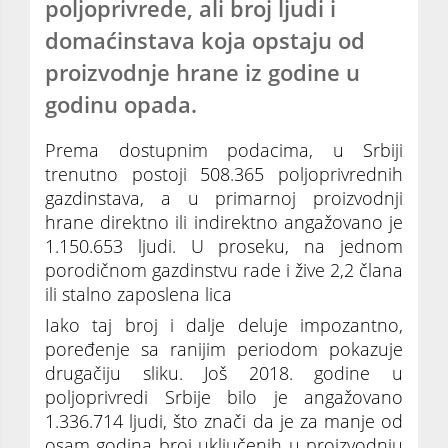
poljoprivrede, ali broj ljudi i
domaćinstava koja opstaju od
proizvodnje hrane iz godine u
godinu opada.
Prema dostupnim podacima, u Srbiji
trenutno postoji 508.365 poljoprivrednih
gazdinstava, a u primarnoj proizvodnji
hrane direktno ili indirektno angažovano je
1.150.653 ljudi. U proseku, na jednom
porodičnom gazdinstvu rade i žive 2,2 člana
ili stalno zaposlena lica
Iako taj broj i dalje deluje impozantno,
poređenje sa ranijim periodom pokazuje
drugačiju sliku. Još 2018. godine u
poljoprivredi Srbije bilo je angažovano
1.336.714 ljudi, što znači da je za manje od
osam godina broj uključenih u proizvodnju