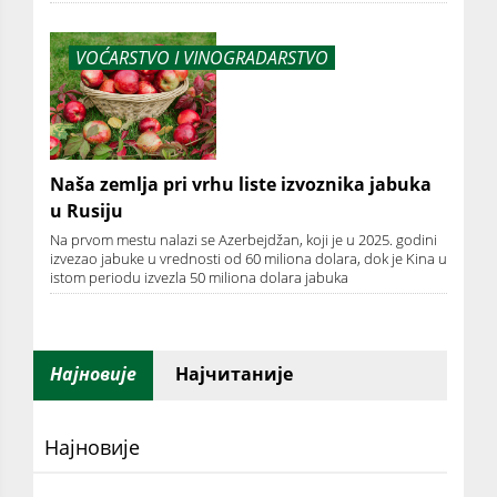
VOĆARSTVO I VINOGRADARSTVO
Naša zemlja pri vrhu liste izvoznika jabuka
u Rusiju
Na prvom mestu nalazi se Azerbejdžan, koji je u 2025. godini
izvezao jabuke u vrednosti od 60 miliona dolara, dok je Kina u
istom periodu izvezla 50 miliona dolara jabuka
Најновије
Најчитаније
Најновије