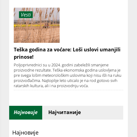
Vesti
Teška godina za voćare: Loši uslovi umanjili
prinose!
Poljoprivrednici su u 2024. godini zabeležili smanjene
proizvodne rezultate. Teška ekonomska godina uslovljena je
pre svega lošim meteorološkim uslovima koji nisu išli na ruku
proizvođačima. Najtoplije leto uticalo je na rod gotovo svih
ratarskih kultura, ali i na proizvodnju voća.
Најновије
Најчитаније
Најновије