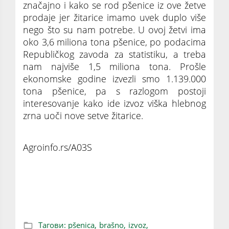
značajno i kako se rod pšenice iz ove žetve
prodaje jer žitarice imamo uvek duplo više
nego što su nam potrebe. U ovoj žetvi ima
oko 3,6 miliona tona pšenice, po podacima
Republičkog zavoda za statistiku, a treba
nam najviše 1,5 miliona tona. Prošle
ekonomske godine izvezli smo 1.139.000
tona pšenice, pa s razlogom postoji
interesovanje kako ide izvoz viška hlebnog
zrna uoči nove setve žitarice.
Agroinfo.rs/A03S
Srbija za tri meseca izvela više od 300.000
tona pšenice, a traži se i naše brašno
Тагови:
pšenica,
brašno,
izvoz,