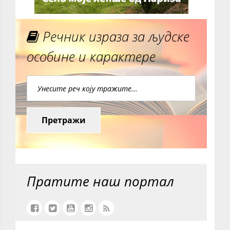
Речник израза за људске
особине и карактере
Претражи
Пратите наш портал