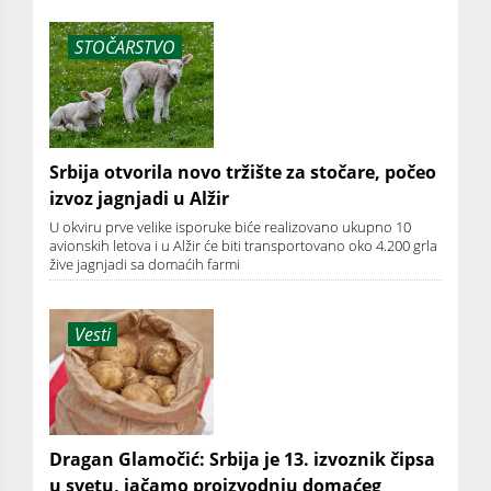
STOČARSTVO
Srbija otvorila novo tržište za stočare, počeo
izvoz jagnjadi u Alžir
U okviru prve velike isporuke biće realizovano ukupno 10
avionskih letova i u Alžir će biti transportovano oko 4.200 grla
žive jagnjadi sa domaćih farmi
Vesti
Dragan Glamočić: Srbija je 13. izvoznik čipsa
u svetu, jačamo proizvodnju domaćeg