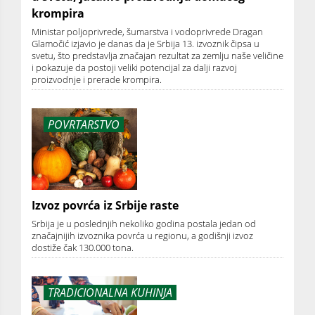
krompira
Ministar poljoprivrede, šumarstva i vodoprivrede Dragan
Glamočić izjavio je danas da je Srbija 13. izvoznik čipsa u
svetu, što predstavlja značajan rezultat za zemlju naše veličine
i pokazuje da postoji veliki potencijal za dalji razvoj
proizvodnje i prerade krompira.
POVRTARSTVO
Izvoz povrća iz Srbije raste
Srbija je u poslednjih nekoliko godina postala jedan od
značajnijih izvoznika povrća u regionu, a godišnji izvoz
dostiže čak 130.000 tona.
TRADICIONALNA KUHINJA