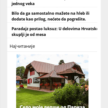
jednog veka
Bilo da ga samostalno mažete na hleb ili
dodate kao prilog, nećete da pogrešite.
Paradajz postao luksuz: U delovima Hrvatske
skuplji je od mesa
Најчитаније