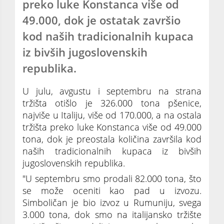
preko luke Konstanca više od
49.000, dok je ostatak završio
kod naših tradicionalnih kupaca
iz bivših jugoslovenskih
republika.
U julu, avgustu i septembru na strana
tržišta otišlo je 326.000 tona pšenice,
najviše u Italiju, više od 170.000, a na ostala
tržišta preko luke Konstanca više od 49.000
tona, dok je preostala količina završila kod
naših tradicionalnih kupaca iz bivših
jugoslovenskih republika.
"U septembru smo prodali 82.000 tona, što
se može oceniti kao pad u izvozu.
Simboličan je bio izvoz u Rumuniju, svega
3.000 tona, dok smo na italijansko tržište