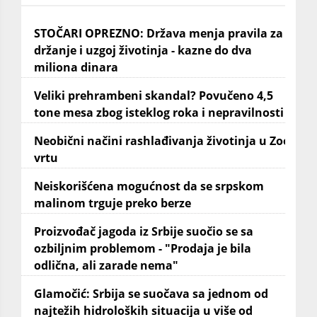
STOČARI OPREZNO: Država menja pravila za
držanje i uzgoj životinja - kazne do dva
miliona dinara
Veliki prehrambeni skandal? Povučeno 4,5
tone mesa zbog isteklog roka i nepravilnosti
Neobični načini rashlađivanja životinja u Zoo
vrtu
Neiskorišćena mogućnost da se srpskom
malinom trguje preko berze
Proizvođač jagoda iz Srbije suočio se sa
ozbiljnim problemom - "Prodaja je bila
odlična, ali zarade nema"
Glamočić: Srbija se suočava sa jednom od
najtežih hidroloških situacija u više od