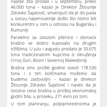
najviše žita prodali i u septembru, preko
46.000 tona – kazao je Direktor Žitounije
Zdravko Šajatović, smatrajući da je do pada
u izvozu najverovatnije došlo što nismo bili
konkurentni u ceni u odnosu na Bugarsku i
Rumuniji.
Paralelno sa izvozom pšenice i domaće
brašno se dobro kupovalo na drugim
tržištima. U julu i avgustu prodato je 35.675
tona tradicionalnim kupcima iz okruženja
Crnoj Gori, Bosni i Severnoj Makedoniji.
Brašna smo prošle godine izvezli 178.530
tona i s tim količinama možemo da
budemo zadovoljni – kazao je direktor
Žitounije Zdravko Šajatović i naveo da je
izvozna cena brašna u prošloj ekonomskoj
godini bila, u proseku, 271 evro po toni.
U tom planiranju, poljoprivrednicima je