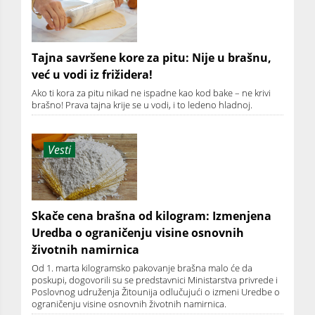
Tajna savršene kore za pitu: Nije u brašnu,
već u vodi iz frižidera!
Ako ti kora za pitu nikad ne ispadne kao kod bake – ne krivi
brašno! Prava tajna krije se u vodi, i to ledeno hladnoj.
Vesti
Skače cena brašna od kilogram: Izmenjena
Uredba o ograničenju visine osnovnih
životnih namirnica
Od 1. marta kilogramsko pakovanje brašna malo će da
poskupi, dogovorili su se predstavnici Ministarstva privrede i
Poslovnog udruženja Žitounija odlučujući o izmeni Uredbe o
ograničenju visine osnovnih životnih namirnica.