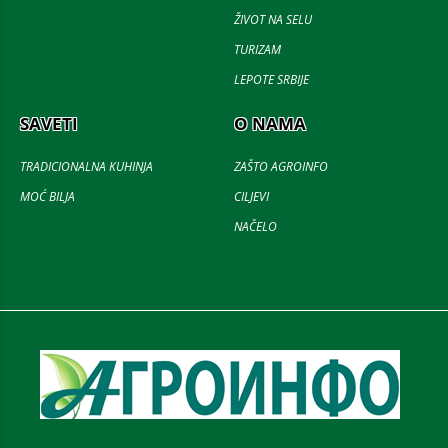
ŽIVOT NA SELU
TURIZAM
LEPOTE SRBIJE
SAVETI
O NAMA
TRADICIONALNA KUHINJA
ZAŠTO AGROINFO
MOĆ BILJA
CILJEVI
NAČELO