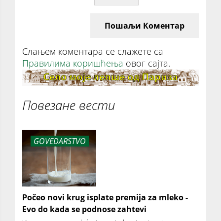
Пошаљи Коментар
Слањем коментара се слажете са
Правилима коришћења
овог сајта.
Повезане вести
GOVEDARSTVO
Počeo novi krug isplate premija za mleko -
Evo do kada se podnose zahtevi