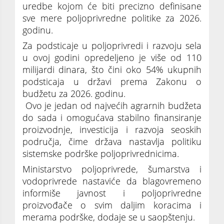
uredbe kojom će biti precizno definisane
sve mere poljoprivredne politike za 2026.
godinu.
Za podsticaje u poljoprivredi i razvoju sela
u ovoj godini opredeljeno je više od 110
milijardi dinara, što čini oko 54% ukupnih
podsticaja u državi prema Zakonu o
budžetu za 2026. godinu.
Ovo je jedan od najvećih agrarnih budžeta
do sada i omogućava stabilno finansiranje
proizvodnje, investicija i razvoja seoskih
područja, čime država nastavlja politiku
sistemske podrške poljoprivrednicima.
Ministarstvo poljoprivrede, šumarstva i
vodoprivrede nastaviće da blagovremeno
informiše javnost i poljoprivredne
proizvođače o svim daljim koracima i
merama podrške, dodaje se u saopštenju.