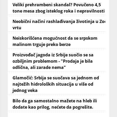
Veliki prehrambeni skandal? Povučeno 4,5
tone mesa zbog isteklog roka i nepravilnosti
Neobični načini rashlađivanja životinja u Zoo
vrtu
Neiskorišćena mogućnost da se srpskom
malinom trguje preko berze
Proizvođač jagoda iz Srbije suočio se sa
ozbiljnim problemom - "Prodaja je bila
odlična, ali zarade nema"
Glamočić: Srbija se suočava sa jednom od
najtežih hidroloških situacija u više od
jednog veka
Bilo da ga samostalno mažete na hleb ili
dodate kao prilog, nećete da pogrešite.