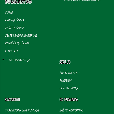
ŠUMARSTVO
ŠUME
GAJENJE ŠUMA
ZAŠTITA ŠUMA
SEME I SADNI MATERIJAL
KORIŠĆENJE ŠUMA
LOVSTVO
MEHANIZACIJA
SELO
ŽIVOT NA SELU
TURIZAM
LEPOTE SRBIJE
SAVETI
O NAMA
TRADICIONALNA KUHINJA
ZAŠTO AGROINFO