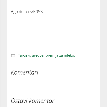
Agroinfo.rs/E05S
Usvojena uredba koja omogućava isplatu
zaostalih premija za mleko
Тагови:
uredba,
premija za mleko,
Komentari
Ostavi komentar