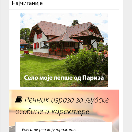
Најчитаније
Речник израза за људске
особине и карактере