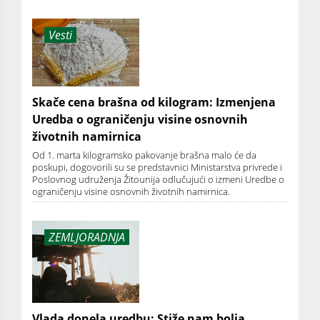
Vesti
Skače cena brašna od kilogram: Izmenjena
Uredba o ograničenju visine osnovnih
životnih namirnica
Od 1. marta kilogramsko pakovanje brašna malo će da
poskupi, dogovorili su se predstavnici Ministarstva privrede i
Poslovnog udruženja Žitounija odlučujući o izmeni Uredbe o
ograničenju visine osnovnih životnih namirnica.
ZEMLJORADNJA
Vlada donela uredbu: Stiže nam bolja