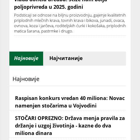
poljoprivreda u 2025. godini
Podsticaji se odnose na biljnu proizvodnju, gajenje kvalitetnih
priplodnih mlečnih krava, tovnih krava i bikova, junadi, ovaca,
ovnova, koza i jarčeva, roditeljskih ćurki i kokošaka, priplodnih
matica šarana, pastrmke i drugo.
Најновије
Најчитаније
Најновије
Raspisan konkurs vredan 40 miliona: Novac
namenjen stočarima u Vojvodini
STOČARI OPREZNO: Država menja pravila za
držanje i uzgoj životinja - kazne do dva
miliona dinara