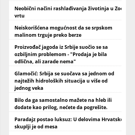
Neobični načini rashlađivanja životinja u Zoo
vrtu
Neiskorišćena mogućnost da se srpskom
malinom trguje preko berze
Proizvođač jagoda iz Srbije suočio se sa
ozbiljnim problemom - "Prodaja je bila
odlična, ali zarade nema"
Glamočić: Srbija se suočava sa jednom od
najtežih hidroloških situacija u više od
jednog veka
Bilo da ga samostalno mažete na hleb ili
dodate kao prilog, nećete da pogrešite.
Paradajz postao luksuz: U delovima Hrvatske
skuplji je od mesa