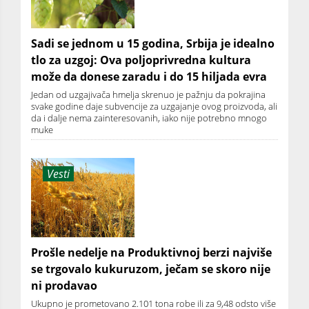
Sadi se jednom u 15 godina, Srbija je idealno
tlo za uzgoj: Ova poljoprivredna kultura
može da donese zaradu i do 15 hiljada evra
Jedan od uzgajivača hmelja skrenuo je pažnju da pokrajina
svake godine daje subvencije za uzgajanje ovog proizvoda, ali
da i dalje nema zainteresovanih, iako nije potrebno mnogo
muke
Vesti
Prošle nedelje na Produktivnoj berzi najviše
se trgovalo kukuruzom, ječam se skoro nije
ni prodavao
Ukupno je prometovano 2.101 tona robe ili za 9,48 odsto više