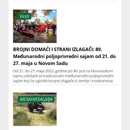
Vesti
BROJNI DOMAĆI I STRANI IZLAGAČI: 89.
Međunarodni poljoprivredni sajam od 21. do
27. maja u Novom Sadu
Od 21. do 27. maja 2022. godine po 89. put na Novosaskom
sajmu održaće se tradicionalni međunarodni poljoprivredni
sajam koji će ugostiti brojne izlagače iz zemlje i inostranstva.
МЕХАНИЗАЦИЈА