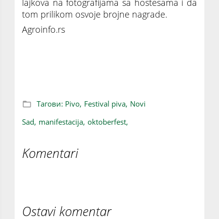
lajkova na fotografijama sa hostesama i da
tom prilikom osvoje brojne nagrade.
Agroinfo.rs
Za sve ljubitelje piva i dobrog provoda:
Novosadski Oktoberfest počinje večeras
Тагови:
Pivo,
Festival piva,
Novi
Sad,
manifestacija,
oktoberfest,
Komentari
Ostavi komentar