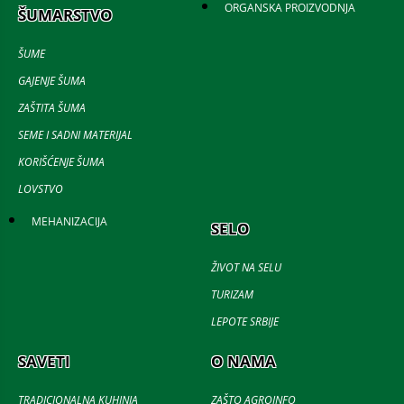
ORGANSKA PROIZVODNJA
ŠUMARSTVO
ŠUME
GAJENJE ŠUMA
ZAŠTITA ŠUMA
SEME I SADNI MATERIJAL
KORIŠĆENJE ŠUMA
LOVSTVO
MEHANIZACIJA
SELO
ŽIVOT NA SELU
TURIZAM
LEPOTE SRBIJE
SAVETI
O NAMA
TRADICIONALNA KUHINJA
ZAŠTO AGROINFO