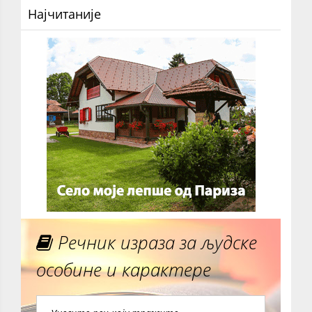
Најчитаније
Речник израза за људске
особине и карактере