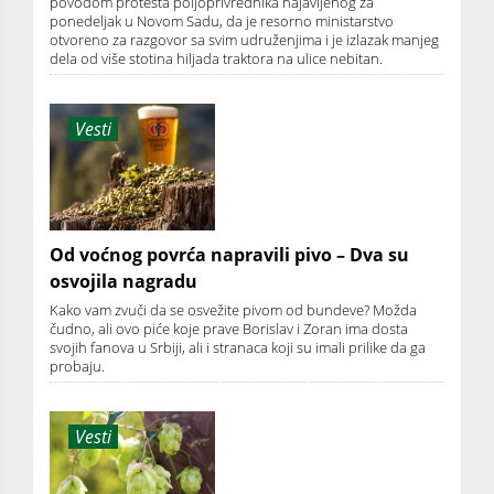
povodom protesta poljoprivrednika najavljenog za
ponedeljak u Novom Sadu, da je resorno ministarstvo
otvoreno za razgovor sa svim udruženjima i je izlazak manjeg
dela od više stotina hiljada traktora na ulice nebitan.
Vesti
Od voćnog povrća napravili pivo – Dva su
osvojila nagradu
Kako vam zvuči da se osvežite pivom od bundeve? Možda
čudno, ali ovo piće koje prave Borislav i Zoran ima dosta
svojih fanova u Srbiji, ali i stranaca koji su imali prilike da ga
probaju.
Vesti