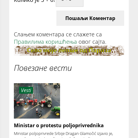
Пошаљи Коментар
Слањем коментара се слажете са
Правилима коришћења
овог сајта.
Повезане вести
Vesti
Ministar o protestu poljoprivrednika
Ministar poljoprivrede Srbije Dragan Glamočić izjavio je,