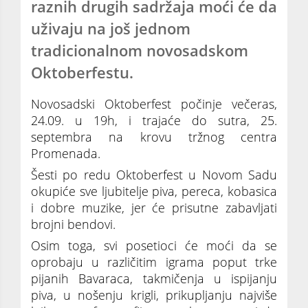
raznih drugih sadržaja moći će da
uživaju na još jednom
tradicionalnom novosadskom
Oktoberfestu.
Novosadski Oktoberfest počinje večeras,
24.09. u 19h, i trajaće do sutra, 25.
septembra na krovu tržnog centra
Promenada.
Šesti po redu Oktoberfest u Novom Sadu
okupiće sve ljubitelje piva, pereca, kobasica
i dobre muzike, jer će prisutne zabavljati
brojni bendovi.
Osim toga, svi posetioci će moći da se
oprobaju u različitim igrama poput trke
pijanih Bavaraca, takmičenja u ispijanju
piva, u nošenju krigli, prikupljanju najviše