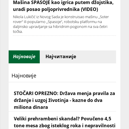
Mašina SPASOJE kao igrica putem džojstika,
uradi posao poljoprivrednika (VIDEO)
Nikola Lukičić iz Novog Sada je konstruisao mašinu „Soter
rover“ ili popularno „Spasoje“, robotsku platformu na
daljinsko upravljanje sa hibridnim pogonom na sva četiri
točka.
Најновије
Најчитаније
Најновије
STOČARI OPREZNO: Država menja pravila za
držanje i uzgoj životinja - kazne do dva
miliona dinara
Veliki prehrambeni skandal? Povučeno 4,5
tone mesa zbog isteklog roka i nepravilnosti