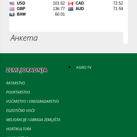
Анкета
AGRO TV
ZEMLJORADNJA
RATARSTVO
POVRTARSTVO
VOĆARSTVO I VINOGRADARSTVO
EGZOTIČNO VOĆE
MELIORACIJE I OBRADA ZEMLJIŠTA
HORTIKULTURA