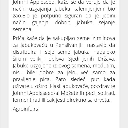
Johnni Appleseed, kaže se da veruje da je
način uzgajanja jabuka kalemljenjem bio
zao.Bio je potpuno siguran da je jedini
način gajenja dobrih jabuka sejanje
semena.
Priča kaže da je sakupljao seme iz mlinova
za jabukovaču u Pensilvaniji i nastavio da
distribuira i seje seme jabuka nadaleko
širom velikih delova Sjedinjenih Država.
Jabuke uzgojene iz ovog semena, međutim,
nisu bile dobre za jelo, već samo za
pravljenje pića. Zato sledeći put kada
uživate u oštroj klasi jabukovače, pozdravite
Johnni Appleseed-a! Možete ih peći, sotirati,
fermentirati ili čak jesti direktno sa drveta.
Agroinfo.rs