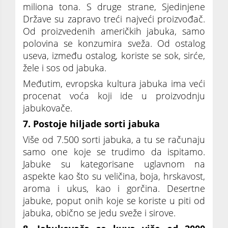
miliona tona. S druge strane, Sjedinjene
Države su zapravo treći najveći proizvođač.
Od proizvedenih američkih jabuka, samo
polovina se konzumira sveža. Od ostalog
useva, između ostalog, koriste se sok, sirće,
žele i sos od jabuka.
Međutim, evropska kultura jabuka ima veći
procenat voća koji ide u proizvodnju
jabukovače.
7. Postoje hiljade sorti jabuka
Više od 7.500 sorti jabuka, a tu se računaju
samo one koje se trudimo da ispitamo.
Jabuke su kategorisane uglavnom na
aspekte kao što su veličina, boja, hrskavost,
aroma i ukus, kao i gorčina. Desertne
jabuke, poput onih koje se koriste u piti od
jabuka, obično se jedu sveže i sirove.