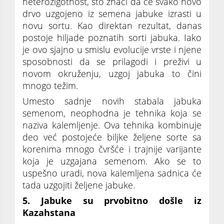
heterozigotnost, što znači da će svako novo
drvo uzgojeno iz semena jabuke izrasti u
novu sortu. Kao direktan rezultat, danas
postoje hiljade poznatih sorti jabuka. Iako
je ovo sjajno u smislu evolucije vrste i njene
sposobnosti da se prilagodi i preživi u
novom okruženju, uzgoj jabuka to čini
mnogo težim.
Umesto sadnje novih stabala jabuka
semenom, neophodna je tehnika koja se
naziva kalemljenje. Ova tehnika kombinuje
deo već postojeće biljke željene sorte sa
korenima mnogo čvršće i trajnije varijante
koja je uzgajana semenom. Ako se to
uspešno uradi, nova kalemljena sadnica će
tada uzgojiti željene jabuke.
5. Jabuke su prvobitno došle iz
Kazahstana