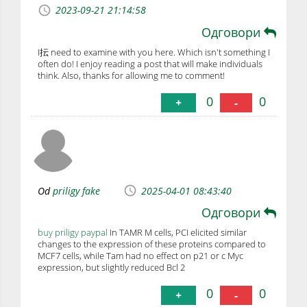
2023-09-21 21:14:58
Одговори
I抎 need to examine with you here. Which isn't something I
often do! I enjoy reading a post that will make individuals
think. Also, thanks for allowing me to comment!
0
0
+
-
Od
priligy fake
2025-04-01 08:43:40
Одговори
buy priligy paypal
In TAMR M cells, PCI elicited similar
changes to the expression of these proteins compared to
MCF7 cells, while Tam had no effect on p21 or c Myc
expression, but slightly reduced Bcl 2
0
0
+
-