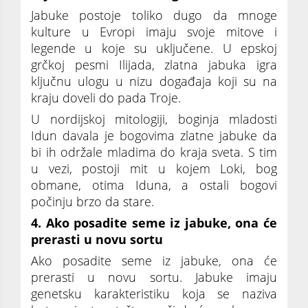
Jabuke postoje toliko dugo da mnoge
kulture u Evropi imaju svoje mitove i
legende u koje su uključene. U epskoj
grčkoj pesmi Ilijada, zlatna jabuka igra
ključnu ulogu u nizu događaja koji su na
kraju doveli do pada Troje.
U nordijskoj mitologiji, boginja mladosti
Idun davala je bogovima zlatne jabuke da
bi ih održale mladima do kraja sveta. S tim
u vezi, postoji mit u kojem Loki, bog
obmane, otima Iduna, a ostali bogovi
počinju brzo da stare.
4. Ako posadite seme iz jabuke, ona će
prerasti u novu sortu
Ako posadite seme iz jabuke, ona će
prerasti u novu sortu. Jabuke imaju
genetsku karakteristiku koja se naziva