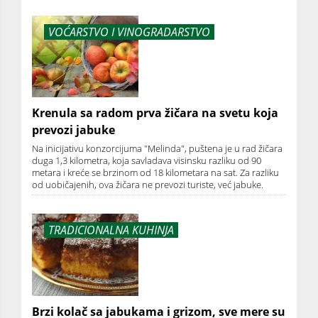
VOĆARSTVO I VINOGRADARSTVO
Krenula sa radom prva žičara na svetu koja
prevozi jabuke
Na inicijativu konzorcijuma "Melinda", puštena je u rad žičara
duga 1,3 kilometra, koja savladava visinsku razliku od 90
metara i kreće se brzinom od 18 kilometara na sat. Za razliku
od uobičajenih, ova žičara ne prevozi turiste, već jabuke.
TRADICIONALNA KUHINJA
Brzi kolač sa jabukama i grizom, sve mere su