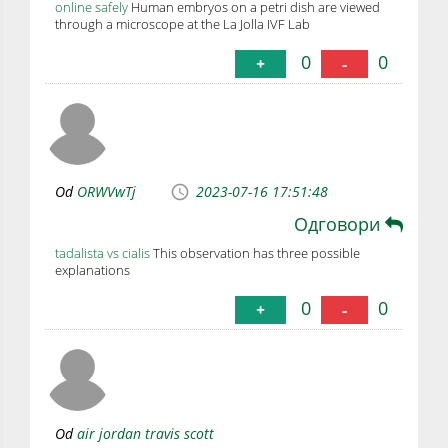
online safely
Human embryos on a petri dish are viewed
through a microscope at the La Jolla IVF Lab
0
0
+
-
Od
ORWVwTj
2023-07-16 17:51:48
Одговори
tadalista vs cialis
This observation has three possible
explanations
0
0
+
-
Od
air jordan travis scott