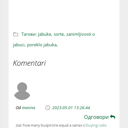
9 sočnih činjenica o jabukama
Тагови:
jabuke,
sorte,
zanimljivosti o
jabuci,
poreklo jabuka,
Komentari
Od
Invoina
2023-05-01 13:26:44
Одговори
ziac how many buspirone equal a xanax U
buying cialis