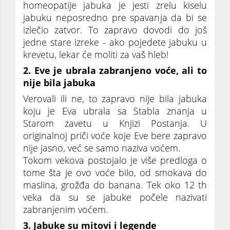
homeopatije jabuka je jesti zrelu kiselu
jabuku neposredno pre spavanja da bi se
izlečio zatvor. To zapravo dovodi do još
jedne stare izreke - ako pojedete jabuku u
krevetu, lekar će moliti za vaš hleb!
2. Eve je ubrala zabranjeno voće, ali to
nije bila jabuka
Verovali ili ne, to zapravo nije bila jabuka
koju je Eva ubrala sa Stabla znanja u
Starom zavetu u Knjizi Postanja. U
originalnoj priči voće koje Eve bere zapravo
nije jasno, već se samo naziva voćem.
Tokom vekova postojalo je više predloga o
tome šta je ovo voće bilo, od smokava do
maslina, grožđa do banana. Tek oko 12 th
veka da su se jabuke počele nazivati
zabranjenim voćem.
3. Jabuke su mitovi i legende