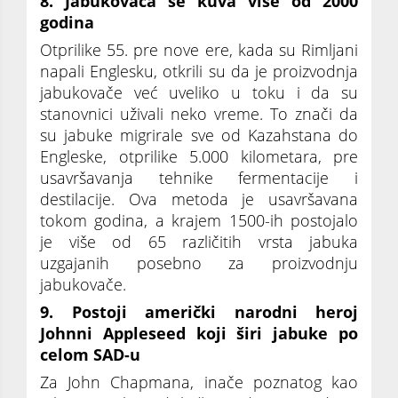
8. Jabukovača se kuva više od 2000
godina
Otprilike 55. pre nove ere, kada su Rimljani
napali Englesku, otkrili su da je proizvodnja
jabukovače već uveliko u toku i da su
stanovnici uživali neko vreme. To znači da
su jabuke migrirale sve od Kazahstana do
Engleske, otprilike 5.000 kilometara, pre
usavršavanja tehnike fermentacije i
destilacije. Ova metoda je usavršavana
tokom godina, a krajem 1500-ih postojalo
je više od 65 različitih vrsta jabuka
uzgajanih posebno za proizvodnju
jabukovače.
9. Postoji američki narodni heroj
Johnni Appleseed koji širi jabuke po
celom SAD-u
Za John Chapmana, inače poznatog kao