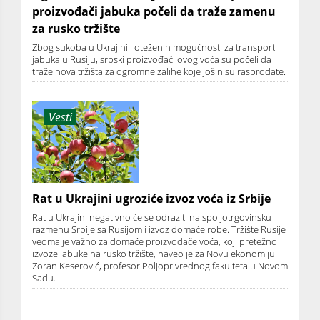
proizvođači jabuka počeli da traže zamenu
za rusko tržište
Zbog sukoba u Ukrajini i oteženih mogućnosti za transport
jabuka u Rusiju, srpski proizvođači ovog voća su počeli da
traže nova tržišta za ogromne zalihe koje još nisu rasprodate.
Vesti
Rat u Ukrajini ugroziće izvoz voća iz Srbije
Rat u Ukrajini negativno će se odraziti na spoljotrgovinsku
razmenu Srbije sa Rusijom i izvoz domaće robe. Tržište Rusije
veoma je važno za domaće proizvođače voća, koji pretežno
izvoze jabuke na rusko tržište, naveo je za Novu ekonomiju
Zoran Keserović, profesor Poljoprivrednog fakulteta u Novom
Sadu.