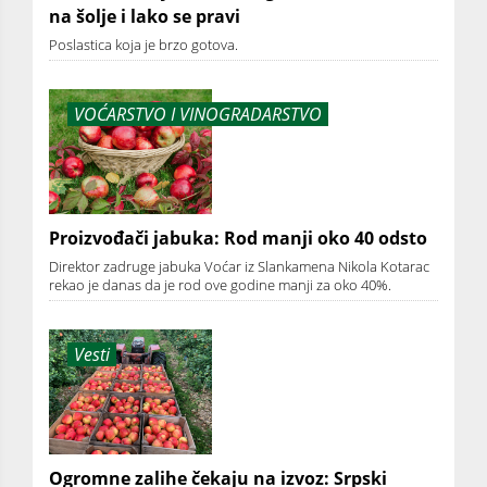
na šolje i lako se pravi
Poslastica koja je brzo gotova.
VOĆARSTVO I VINOGRADARSTVO
Proizvođači jabuka: Rod manji oko 40 odsto
Direktor zadruge jabuka Voćar iz Slankamena Nikola Kotarac
rekao je danas da je rod ove godine manji za oko 40%.
Vesti
Ogromne zalihe čekaju na izvoz: Srpski