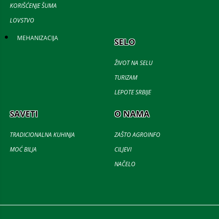
KORIŠĆENJE ŠUMA
LOVSTVO
MEHANIZACIJA
SELO
ŽIVOT NA SELU
TURIZAM
LEPOTE SRBIJE
SAVETI
O NAMA
TRADICIONALNA KUHINJA
ZAŠTO AGROINFO
MOĆ BILJA
CILJEVI
NAČELO