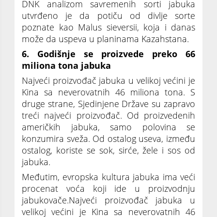
DNK analizom savremenih sorti jabuka
utvrđeno je da potiču od divlje sorte
poznate kao Malus sieversii, koja i danas
može da uspeva u planinama Kazahstana.
6. Godišnje se proizvede preko 66
miliona tona jabuka
Najveći proizvođač jabuka u velikoj većini je
Kina sa neverovatnih 46 miliona tona. S
druge strane, Sjedinjene Države su zapravo
treći najveći proizvođač. Od proizvedenih
američkih jabuka, samo polovina se
konzumira sveža. Od ostalog useva, između
ostalog, koriste se sok, sirće, žele i sos od
jabuka.
Međutim, evropska kultura jabuka ima veći
procenat voća koji ide u proizvodnju
jabukovače.Najveći proizvođač jabuka u
velikoj većini je Kina sa neverovatnih 46