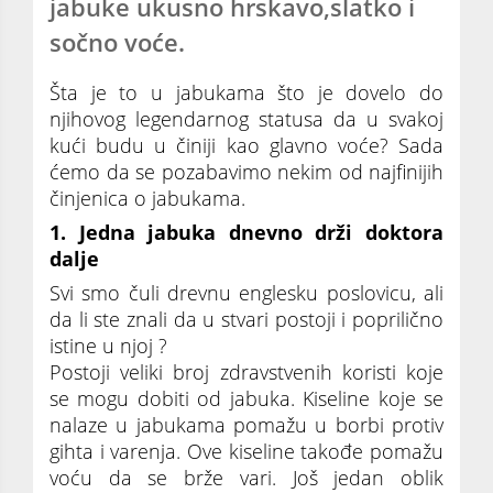
jabuke ukusno hrskavo,slatko i
sočno voće.
Šta je to u jabukama što je dovelo do
njihovog legendarnog statusa da u svakoj
kući budu u činiji kao glavno voće? Sada
ćemo da se pozabavimo nekim od najfinijih
činjenica o jabukama.
1. Jedna jabuka dnevno drži doktora
dalje
Svi smo čuli drevnu englesku poslovicu, ali
da li ste znali da u stvari postoji i poprilično
istine u njoj ?
Postoji veliki broj zdravstvenih koristi koje
se mogu dobiti od jabuka. Kiseline koje se
nalaze u jabukama pomažu u borbi protiv
gihta i varenja. Ove kiseline takođe pomažu
voću da se brže vari. Još jedan oblik