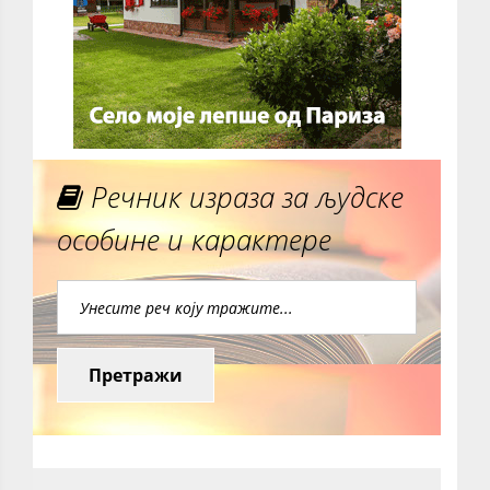
Речник израза за људске
особине и карактере
Претражи