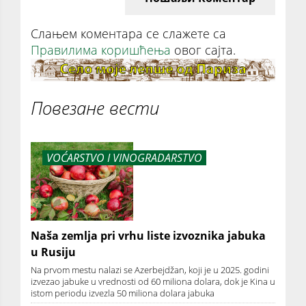
Слањем коментара се слажете са
Правилима коришћења
овог сајта.
Повезане вести
VOĆARSTVO I VINOGRADARSTVO
Naša zemlja pri vrhu liste izvoznika jabuka
u Rusiju
Na prvom mestu nalazi se Azerbejdžan, koji je u 2025. godini
izvezao jabuke u vrednosti od 60 miliona dolara, dok je Kina u
istom periodu izvezla 50 miliona dolara jabuka