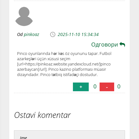
Od
pinkoaz
2025-11-10 15:34:34
Одговори
Pinco oyunlarında hər kəs öz oyununu tapar. Futbol
azarkeşləri üçün xüsusi seçim
[url=https://pinkoaz.website.yandexcloud.net/]pinco
azerbaycan[/url]. Pinco kazino platforması müasir
dizayndadır. Pinco tətbiq istifadəçi dostudur.
0
0
+
-
Ostavi komentar