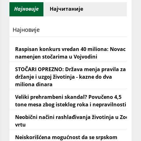
Најновије
Најчитаније
Најновије
Raspisan konkurs vredan 40 miliona: Novac
namenjen stočarima u Vojvodini
STOČARI OPREZNO: Država menja pravila za
držanje i uzgoj životinja - kazne do dva
miliona dinara
Veliki prehrambeni skandal? Povučeno 4,5
tone mesa zbog isteklog roka i nepravilnosti
Neobični načini rashlađivanja životinja u Zoo
vrtu
Neiskorišćena mogućnost da se srpskom