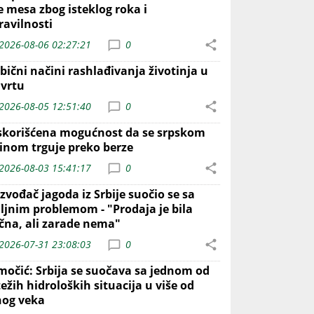
e mesa zbog isteklog roka i
ravilnosti
2026-08-06 02:27:21
0
bični načini rashlađivanja životinja u
 vrtu
2026-08-05 12:51:40
0
skorišćena mogućnost da se srpskom
inom trguje preko berze
2026-08-03 15:41:17
0
zvođač jagoda iz Srbije suočio se sa
iljnim problemom - "Prodaja je bila
ična, ali zarade nema"
2026-07-31 23:08:03
0
močić: Srbija se suočava sa jednom od
ežih hidroloških situacija u više od
nog veka