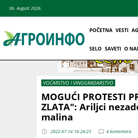
06. August 2026.
POČETNA
VESTI
AG
SELO
SAVETI
O N
VOĆARSTVO I VINOGRADARSTVO
MOGUĆI PROTESTI 
ZLATA": Ariljci nez
malina
2022-07-14 16:24:23
4 komentara