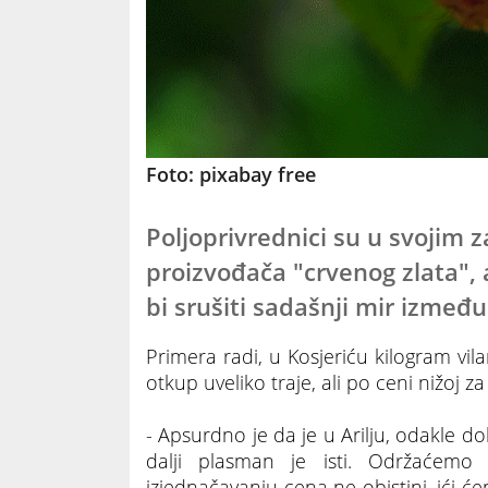
Foto: pixabay free
Poljoprivrednici su u svojim 
proizvođača "crvenog zlata",
bi srušiti sadašnji mir između
Primera radi, u Kosjeriću kilogram vil
otkup uveliko traje, ali po ceni nižoj z
- Apsurdno je da je u Arilju, odakle d
dalji plasman je isti. Održaćem
izjednačavanju cena ne obistini, ići 