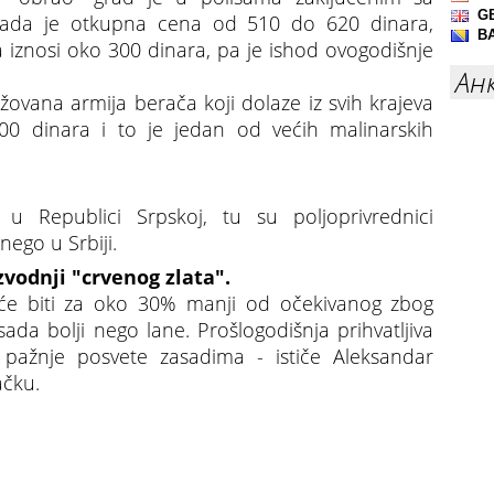
 kada je otkupna cena od 510 do 620 dinara,
 iznosi oko 300 dinara, pa je ishod ovogodišnje
Ан
ovana armija berača koji dolaze iz svih krajeva
000 dinara i to je jedan od većih malinarskih
 u Republici Srpskoj, tu su poljoprivrednici
nego u Srbiji.
izvodnji "crvenog zlata".
 će biti za oko 30% manji od očekivanog zbog
asada bolji nego lane. Prošlogodišnja prihvatljiva
 pažnje posvete zasadima - ističe Aleksandar
ačku.
G ZLATA": Ariljci nezadovoljni otkupnom