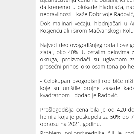
da krenemo u blokade hladnjača, nad
nepravilnosti - kaže Dobrivoje Radović
Dok malinari većaju, hladnjačari u Ar
Kosjeriću ali i širom Mačvanskog i Kol
Najveći deo ovogodišnjeg roda i ove god
zlata", oko 40%. U ostalim delovima 
okruga, proizvođači su uglavnom z
prosečni prinosi oko osam tona po hekt
- Celokupan ovogodišnji rod biće niž
koje su uništile brojne zasade ka
kvadratnom - dodao je Radović.
Prošlogodišlja cena bila je od 420 d
hemija koja je poskupela za 50% do 70
odnosu na 2021. godinu.
Problem poljoprivrednika čiji je r