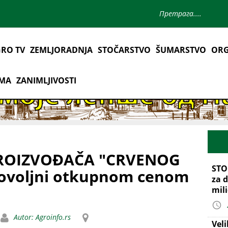
RO TV
ZEMLJORADNJA
STOČARSTVO
ŠUMARSTVO
ORG
AMA
ZANIMLJIVOSTI
PROIZVOĐAČA "CRVENOG
STO
adovoljni otkupnom cenom
za d
mil
Autor: Agroinfo.rs
Vel