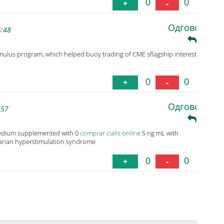
0
0
+
-
Одговори
5:48
timulus program, which helped buoy trading of CME sflagship interest
0
0
+
-
Одговори
:57
 medium supplemented with 0
comprar cialis online
5 ng mL with
ovarian hyperstimulation syndrome
0
0
+
-