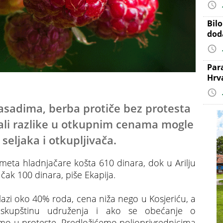
Bil
dod
Par
Hrv
zasadima, berba protiče bez protesta
 ali razlike u otkupnim cenama mogle
 seljaka i otkupljivača.
ameta hladnjačare košta 610 dinara, dok u Arilju
a čak 100 dinara, piše Ekapija.
olazi oko 40% roda, cena niža nego u Kosjeriću, a
o skupštinu udruženja i ako se obećanje o
ćemo u proteste. Predložićemo poljoprivrednicima