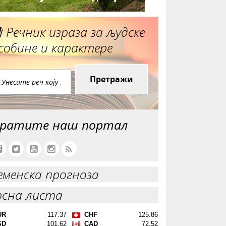
Речник израза за људске
собине и карактере
Претражи
ратите наш портал
еменска прогноза
рсна листа