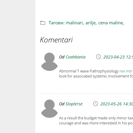
Тагови:
malinari,
arilje,
cena maline,
Komentari
Od
Coahkania
2023-04-23 12:
Abnormal T wave Pathophysiology
rex md 
look for associated systemic involvement f
Od
Sloplerse
2023-05-26 14:3
As a result the budget made only minor ta
courage and was more interested in his pol