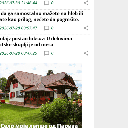
2026-07-30 21:46:44
0
o da ga samostalno mažete na hleb ili
ate kao prilog, nećete da pogrešite.
2026-07-28 00:57:47
0
adajz postao luksuz: U delovima
atske skuplji je od mesa
2026-07-28 00:47:25
0