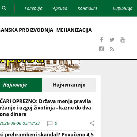
Галерија
Архива
Контакт
Ћирилица
ANSKA PROIZVODNJA
MEHANIZACIJA
Најновије
Најчитаније
ČARI OPREZNO: Država menja pravila
ržanje i uzgoj životinja - kazne do dva
iona dinara
2026-08-06 03:18:33
0
iki prehrambeni skandal? Povučeno 4,5