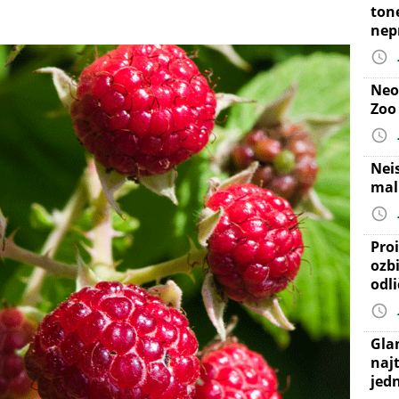
ton
nep
Neo
Zoo
Nei
mal
Proi
ozb
odl
Gla
najt
jed