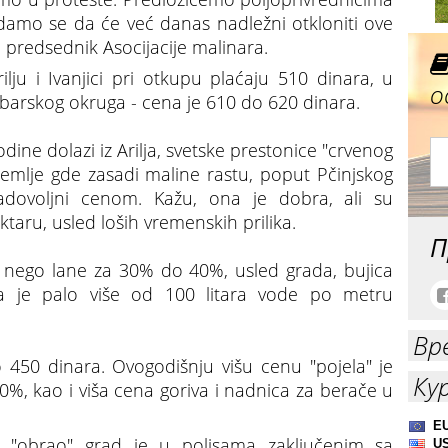
amo se da će već danas nadležni otkloniti ove
, predsednik Asocijacije malinara.
ilju i Ivanjici pri otkupu plaćaju 510 dinara, u
о
ubarskog okruga - cena je 610 do 620 dinara.
ine dolazi iz Arilja, svetske prestonice "crvenog
zemlje gde zasadi maline rastu, poput Pčinjskog
adovoljni cenom. Kažu, ona je dobra, ali su
aru, usled loših vremenskih prilika.
П
i nego lane za 30% do 40%, usled grada, bujica
da je palo više od 100 litara vode po metru
Вр
o 450 dinara. Ovogodišnju višu cenu "pojela" je
Ку
%, kao i viša cena goriva i nadnica za berače u
od "obrao" grad je u polisama zaključenim sa