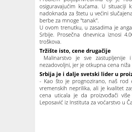
osiguravajućim kućama. U situaciji
nadoknada za štetu u većini slučajena
berbe za mnoge "tanak".
U ovom trenutku, u zasadima je angaž
Srbije. Prosečna dnevnica iznosi 4.
troškova.
Tržište isto, cene drugačije
Malinarstvo je sve zastupljenije i
nezadovoljni, jer je otkupna cena niža 
Srbija je i dalje svetski lider u pro
- Kao što je prognozirano, naš rod
vremenskih neprilika, ali je kvalitet z
cena uticala je da proizvođači više
Leposavić iz Instituta za voćarstvo u Č
MOGUĆI PROTESTI PROIZVOĐAČA "CRVENO
cenom malina