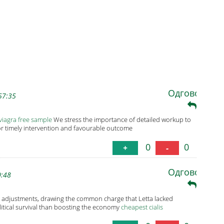
Одговори
57:35
viagra free sample
We stress the importance of detailed workup to
or timely intervention and favourable outcome
0
0
+
-
Одговори
0:48
x adjustments, drawing the common charge that Letta lacked
itical survival than boosting the economy
cheapest cialis