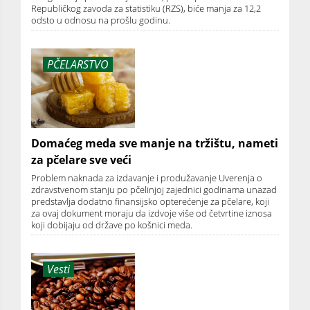
Republičkog zavoda za statistiku (RZS), biće manja za 12,2
odsto u odnosu na prošlu godinu.
PČELARSTVO
Domaćeg meda sve manje na tržištu, nameti
za pčelare sve veći
Problem naknada za izdavanje i produžavanje Uverenja o
zdravstvenom stanju po pčelinjoj zajednici godinama unazad
predstavlja dodatno finansijsko opterećenje za pčelare, koji
za ovaj dokument moraju da izdvoje više od četvrtine iznosa
koji dobijaju od države po košnici meda.
Vesti