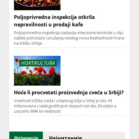
Poljoprivredna inspekcija otkrila
nepravilnosti u prodaji kafe
Poljoprivredna inspekcija nastavlja intenzivne kontrole u cilju
zaštite potrošača i pružanja visokog nivoa bezbednosti hrane
na tržištu Srbije.
HORTIKULTURA
Hoće li procvetati proizvodnja cveća u Srbiji?
Vrednost tržišta cveža i urkasnog bilja u Srbiji je oko 43
miliona evra i raste godišnjom stopom od oko 20 odsto a
uvozimo 86% te vrednosti
Најновије
Најчитаније