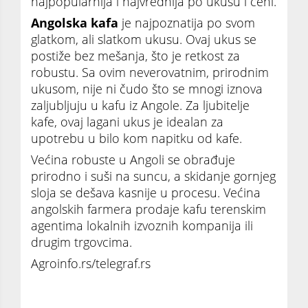
najpopularnija i najvrednija po ukusu i ceni.
Angolska kafa
je najpoznatija po svom
glatkom, ali slatkom ukusu. Ovaj ukus se
postiže bez mešanja, što je retkost za
robustu. Sa ovim neverovatnim, prirodnim
ukusom, nije ni čudo što se mnogi iznova
zaljubljuju u kafu iz Angole. Za ljubitelje
kafe, ovaj lagani ukus je idealan za
upotrebu u bilo kom napitku od kafe.
Većina robuste u Angoli se obrađuje
prirodno i suši na suncu, a skidanje gornjeg
sloja se dešava kasnije u procesu. Većina
angolskih farmera prodaje kafu terenskim
agentima lokalnih izvoznih kompanija ili
drugim trgovcima.
Agroinfo.rs/telegraf.rs
Kafa koja se prirodno obrađuje i suši na