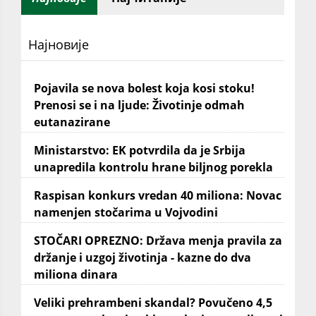
Најновије
Pojavila se nova bolest koja kosi stoku!
Prenosi se i na ljude: Životinje odmah
eutanazirane
Ministarstvo: EK potvrdila da je Srbija
unapredila kontrolu hrane biljnog porekla
Raspisan konkurs vredan 40 miliona: Novac
namenjen stočarima u Vojvodini
STOČARI OPREZNO: Država menja pravila za
držanje i uzgoj životinja - kazne do dva
miliona dinara
Veliki prehrambeni skandal? Povučeno 4,5