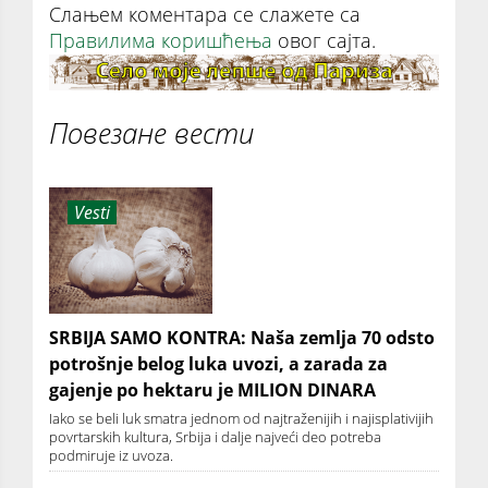
Слањем коментара се слажете са
Правилима коришћења
овог сајта.
Повезане вести
Vesti
SRBIJA SAMO KONTRA: Naša zemlja 70 odsto
potrošnje belog luka uvozi, a zarada za
gajenje po hektaru je MILION DINARA
Iako se beli luk smatra jednom od najtraženijih i najisplativijih
povrtarskih kultura, Srbija i dalje najveći deo potreba
podmiruje iz uvoza.