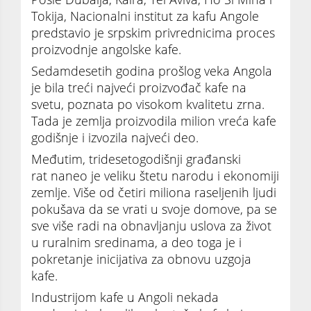
Tokija, Nacionalni institut za kafu Angole
predstavio je srpskim privrednicima proces
proizvodnje angolske kafe.
Sedamdesetih godina prošlog veka Angola
je bila treći najveći proizvođač kafe na
svetu, poznata po visokom kvalitetu zrna.
Tada je zemlja proizvodila milion vreća kafe
godišnje i izvozila najveći deo.
Međutim, tridesetogodišnji građanski
rat naneo je veliku štetu narodu i ekonomiji
zemlje. Više od četiri miliona raseljenih ljudi
pokušava da se vrati u svoje domove, pa se
sve više radi na obnavljanju uslova za život
u ruralnim sredinama, a deo toga je i
pokretanje inicijativa za obnovu uzgoja
kafe.
Industrijom kafe u Angoli nekada