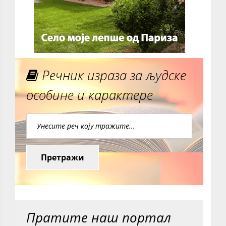
Речник израза за људске
особине и карактере
Претражи
Пратите наш портал