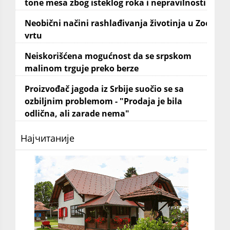
tone mesa zbog isteklog roka i nepravilnosti
Neobični načini rashlađivanja životinja u Zoo
vrtu
Neiskorišćena mogućnost da se srpskom
malinom trguje preko berze
Proizvođač jagoda iz Srbije suočio se sa
ozbiljnim problemom - "Prodaja je bila
odlična, ali zarade nema"
Најчитаније