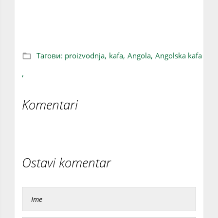
suncu: Srpski privrednici upoznati sa
Angolskom kafom
Тагови:
proizvodnja,
kafa,
Angola,
Angolska kafa
,
Komentari
Ostavi komentar