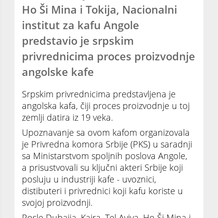
Ho Ši Mina i Tokija, Nacionalni
institut za kafu Angole
predstavio je srpskim
privrednicima proces proizvodnje
angolske kafe
Srpskim privrednicima predstavljena je
angolska kafa, čiji proces proizvodnje u toj
zemlji datira iz 19 veka.
Upoznavanje sa ovom kafom organizovala
je Privredna komora Srbije (PKS) u saradnji
sa Ministarstvom spoljnih poslova Angole,
a prisustvovali su ključni akteri Srbije koji
posluju u industriji kafe - uvoznici,
distibuteri i privrednici koji kafu koriste u
svojoj proizvodnji.
Posle Dubaija, Kaira, Tel Aviva, Ho Ši Mina i