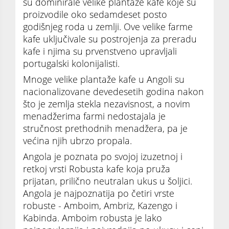
su dominirale velike plantaže kafe koje su
proizvodile oko sedamdeset posto
godišnjeg roda u zemlji. Ove velike farme
kafe uključivale su postrojenja za preradu
kafe i njima su prvenstveno upravljali
portugalski kolonijalisti.
Mnoge velike plantaže kafe u Angoli su
nacionalizovane devedesetih godina nakon
što je zemlja stekla nezavisnost, a novim
menadžerima farmi nedostajala je
stručnost prethodnih menadžera, pa je
većina njih ubrzo propala.
Angola je poznata po svojoj izuzetnoj i
retkoj vrsti Robusta kafe koja pruža
prijatan, prilično neutralan ukus u šoljici.
Angola je najpoznatija po četiri vrste
robuste - Amboim, Ambriz, Kazengo i
Kabinda. Amboim robusta je lako