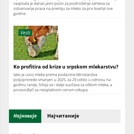
raspisala je danas javni poziv za podnošenje zahteva za
ostvarivanje prava na premiju za mleko za prvi kvartal ove
godine.
Vesti
Ko profitira od krize u srpskom mlekarstvu?
Iako je uvoz mleka prema podacima Ministarstva
poljoprivrede smanjen u 2025. za 29 odsto u odnosu na
godinu ranije, Srbija se i dalje suočava sa viškom mleka, a
proizvođači sa neisplativom cenom otkupa.
Најновије
Најчитаније