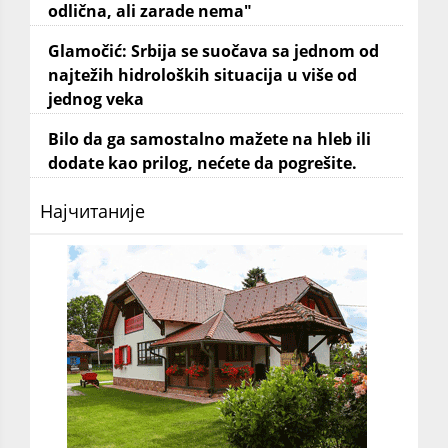
odlična, ali zarade nema"
Glamočić: Srbija se suočava sa jednom od
najtežih hidroloških situacija u više od
jednog veka
Bilo da ga samostalno mažete na hleb ili
dodate kao prilog, nećete da pogrešite.
Најчитаније