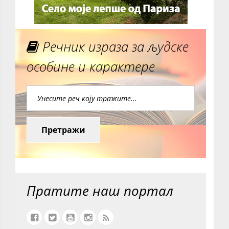
Речник израза за људске
особине и карактере
Претражи
Пратите наш портал