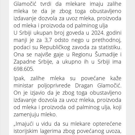
Glamočić tvrdi da mlekare imaju zalihe
mleka te da je zbog toga obustavljeno
izdavanje dozvola za uvoz mleka, proizvoda
od mleka i proizvoda od palminog ulja
U Srbiji ukupan broj goveda u 2024. godini
manji je za 3,7 odsto nego u prethodnoj,
podaci su Republičkog zavoda za statistiku.
Ona se najviše gaje u Regionu Šumadije i
Zapadne Srbije, a ukupno ih u Srbiji ima
698.605.
Ipak, zalihe mleka su povećane kaže
ministar poljoprivrede Dragan Glamočić.
On je izjavio da je zbog toga obustavljeno
izdavanje dozvola za uvoz mleka, proizvoda
od mleka i proizvoda od palminog ulja, koji
zamenjuju mleko.
„Imajući u vidu da su mlekare opterećene
istorijskim lagerima zbog povećanog uvoza,