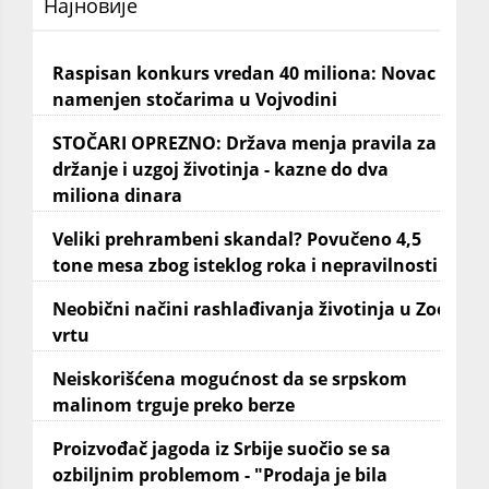
Најновије
Raspisan konkurs vredan 40 miliona: Novac
namenjen stočarima u Vojvodini
STOČARI OPREZNO: Država menja pravila za
držanje i uzgoj životinja - kazne do dva
miliona dinara
Veliki prehrambeni skandal? Povučeno 4,5
tone mesa zbog isteklog roka i nepravilnosti
Neobični načini rashlađivanja životinja u Zoo
vrtu
Neiskorišćena mogućnost da se srpskom
malinom trguje preko berze
Proizvođač jagoda iz Srbije suočio se sa
ozbiljnim problemom - "Prodaja je bila