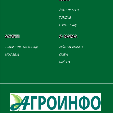
ŽIVOT NA SELU
TURIZAM
LEPOTE SRBIJE
SAVETI
O NAMA
TRADICIONALNA KUHINJA
ZAŠTO AGROINFO
MOĆ BILJA
CILJEVI
NAČELO