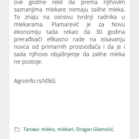
ove godine rekli da prema njihovim
saznanjima mlekare nemaju zalihe mleka.
To znaju na osnovu tvrdnji radnika u
mlekarama. Plamarević je za Novu
ekonomiju tada rekao da 30 godina
prerađivači efikasno rade na isisavanju
novca od primarnih proizvođača i da je i
sada njihovo objašnjenje da zalihe mleka
ne postoje.
Agroinfo.rs/V06S
Zašto Srbija uopšte uvozi mleko?
Тагови:
mleko,
mlekari,
Dragan Glamočić,