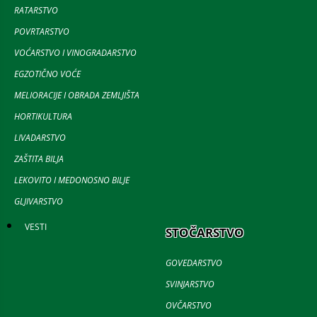
RATARSTVO
POVRTARSTVO
VOĆARSTVO I VINOGRADARSTVO
EGZOTIČNO VOĆE
MELIORACIJE I OBRADA ZEMLJIŠTA
HORTIKULTURA
LIVADARSTVO
ZAŠTITA BILJA
LEKOVITO I MEDONOSNO BILJE
GLJIVARSTVO
VESTI
STOČARSTVO
GOVEDARSTVO
SVINJARSTVO
OVČARSTVO