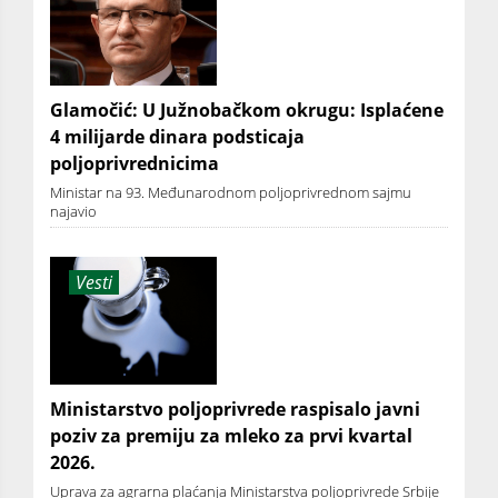
Glamočić: U Južnobačkom okrugu: Isplaćene
4 milijarde dinara podsticaja
poljoprivrednicima
Ministar na 93. Međunarodnom poljoprivrednom sajmu
najavio
Vesti
Ministarstvo poljoprivrede raspisalo javni
poziv za premiju za mleko za prvi kvartal
2026.
Uprava za agrarna plaćanja Ministarstva poljoprivrede Srbije