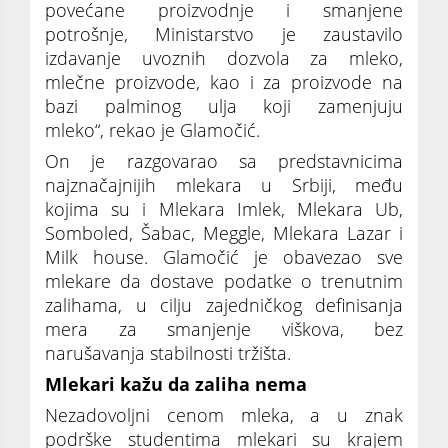
povećane proizvodnje i smanjene
potrošnje, Ministarstvo je zaustavilo
izdavanje uvoznih dozvola za mleko,
mlečne proizvode, kao i za proizvode na
bazi palminog ulja koji zamenjuju
mleko“, rekao je Glamočić.
On je razgovarao sa predstavnicima
najznačajnijih mlekara u Srbiji, među
kojima su i Mlekara Imlek, Mlekara Ub,
Somboled, Šabac, Meggle, Mlekara Lazar i
Milk house. Glamočić je obavezao sve
mlekare da dostave podatke o trenutnim
zalihama, u cilju zajedničkog definisanja
mera za smanjenje viškova, bez
narušavanja stabilnosti tržišta.
Mlekari kažu da zaliha nema
Nezadovoljni cenom mleka, a u znak
podrške studentima mlekari su krajem