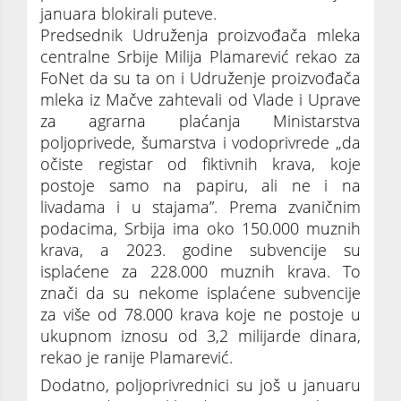
januara blokirali puteve.
Predsednik Udruženja proizvođača mleka
centralne Srbije Milija Plamarević rekao za
FoNet da su ta on i Udruženje proizvođača
mleka iz Mačve zahtevali od Vlade i Uprave
za agrarna plaćanja Ministarstva
poljoprivede, šumarstva i vodoprivrede „da
očiste registar od fiktivnih krava, koje
postoje samo na papiru, ali ne i na
livadama i u stajama”. Prema zvaničnim
podacima, Srbija ima oko 150.000 muznih
krava, a 2023. godine subvencije su
isplaćene za 228.000 muznih krava. To
znači da su nekome isplaćene subvencije
za više od 78.000 krava koje ne postoje u
ukupnom iznosu od 3,2 milijarde dinara,
rekao je ranije Plamarević.
Dodatno, poljoprivrednici su još u januaru