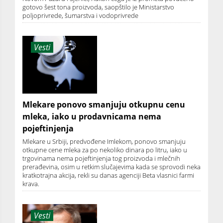
gotovo šest tona proizvoda, saopštilo je Ministarstvo
poljoprivrede, šumarstva i vodoprivrede
Vesti
Mlekare ponovo smanjuju otkupnu cenu
mleka, iako u prodavnicama nema
pojeftinjenja
Mlekare u Srbiji, predvođene Imlekom, ponovo smanjuju
otkupne cene mleka za po nekoliko dinara po litru, iako u
trgovinama nema pojeftinjenja tog proizvoda i mlečnih
prerađevina, osim u retkim slučajevima kada se sprovodi neka
kratkotrajna akcija, rekli su danas agenciji Beta vlasnici farmi
krava.
Vesti