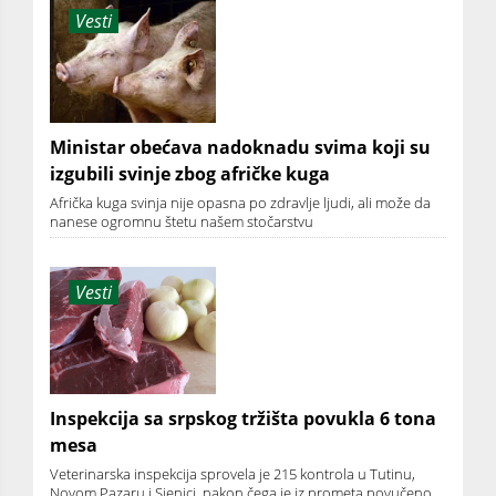
Vesti
Ministar obećava nadoknadu svima koji su
izgubili svinje zbog afričke kuga
Afrička kuga svinja nije opasna po zdravlje ljudi, ali može da
nanese ogromnu štetu našem stočarstvu
Vesti
Inspekcija sa srpskog tržišta povukla 6 tona
mesa
Veterinarska inspekcija sprovela je 215 kontrola u Tutinu,
Novom Pazaru i Sjenici, nakon čega je iz prometa povučeno