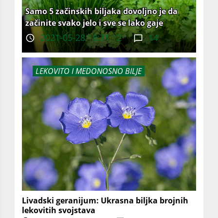
Samo 5 začinskih biljaka dovoljno je da
začinite svako jelo i sve se lako gaje
2021-05-28 18:31:12
14
LEKOVITO I MEDONOSNO BILJE
Livadski geranijum: Ukrasna biljka brojnih
lekovitih svojstava