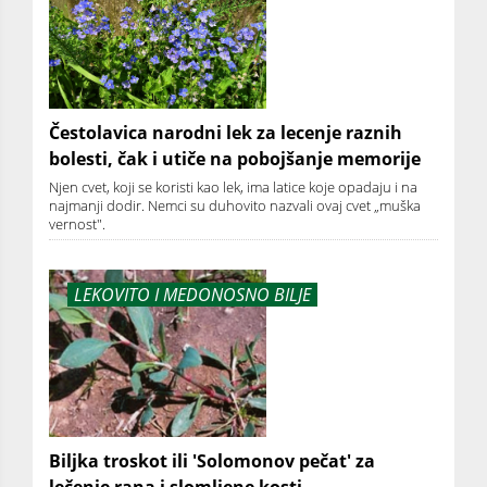
Čestolavica narodni lek za lecenje raznih
bolesti, čak i utiče na pobojšanje memorije
Njen cvet, koji se koristi kao lek, ima latice koje opadaju i na
najmanji dodir. Nemci su duhovito nazvali ovaj cvet „muška
vernost".
LEKOVITO I MEDONOSNO BILJE
Biljka troskot ili 'Solomonov pečat' za
lečenje rana i slomljene kosti