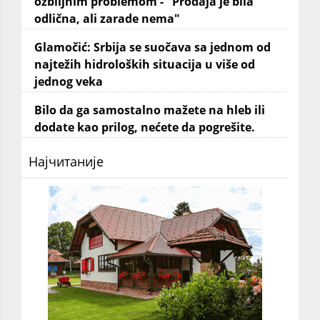
ozbiljnim problemom - "Prodaja je bila
odlična, ali zarade nema"
Glamočić: Srbija se suočava sa jednom od
najtežih hidroloških situacija u više od
jednog veka
Bilo da ga samostalno mažete na hleb ili
dodate kao prilog, nećete da pogrešite.
Најчитаније