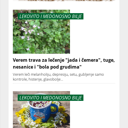
LEKOVITO I MEDONOSNO BILJE
Verem trava za lečenje "jada i čemera", tuge,
nesanice i "bola pod grudima"
Verem leči melanholiju, depresiju, setu, gubljenje samo
kontrole, histerije, glavobolje...
LEKOVITO I MEDONOSNO BILJE