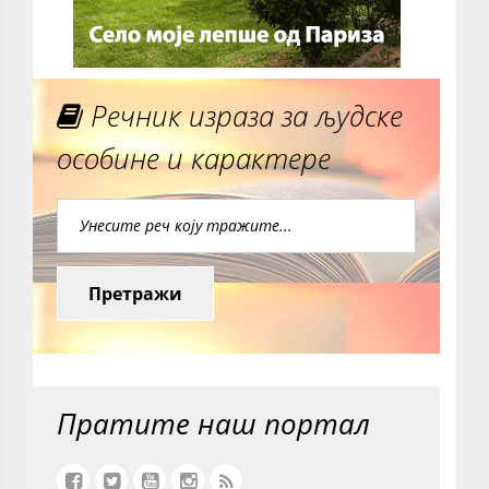
Речник израза за људске
особине и карактере
Претражи
Пратите наш портал