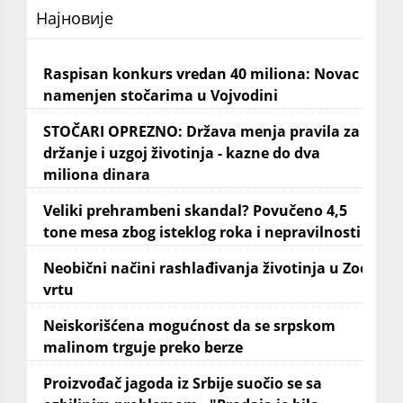
Најновије
Raspisan konkurs vredan 40 miliona: Novac
namenjen stočarima u Vojvodini
STOČARI OPREZNO: Država menja pravila za
držanje i uzgoj životinja - kazne do dva
miliona dinara
Veliki prehrambeni skandal? Povučeno 4,5
tone mesa zbog isteklog roka i nepravilnosti
Neobični načini rashlađivanja životinja u Zoo
vrtu
Neiskorišćena mogućnost da se srpskom
malinom trguje preko berze
Proizvođač jagoda iz Srbije suočio se sa