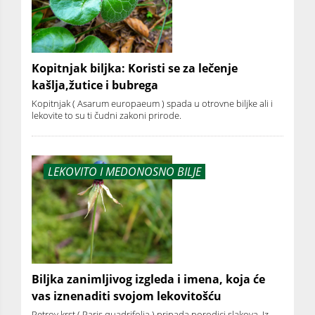
Kopitnjak biljka: Koristi se za lečenje
kašlja,žutice i bubrega
Kopitnjak ( Asarum europaeum ) spada u otrovne biljke ali i
lekovite to su ti čudni zakoni prirode.
LEKOVITO I MEDONOSNO BILJE
Biljka zanimljivog izgleda i imena, koja će
vas iznenaditi svojom lekovitošću
Petrov krst ( Paris quadrifolia ) pripada porodici slakova. Iz