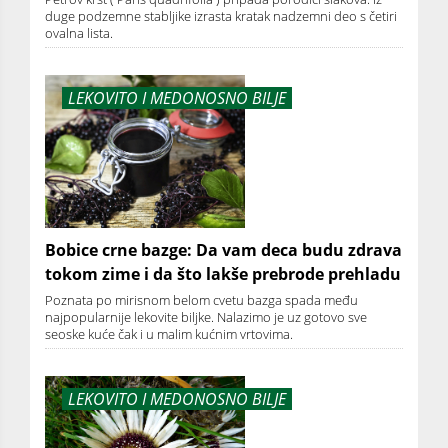
duge podzemne stabljike izrasta kratak nadzemni deo s četiri
ovalna lista.
LEKOVITO I MEDONOSNO BILJE
Bobice crne bazge: Da vam deca budu zdrava
tokom zime i da što lakše prebrode prehladu
Poznata po mirisnom belom cvetu bazga spada među
najpopularnije lekovite biljke. Nalazimo je uz gotovo sve
seoske kuće čak i u malim kućnim vrtovima.
LEKOVITO I MEDONOSNO BILJE