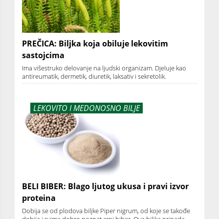
PREČICA: Biljka koja obiluje lekovitim
sastojcima
Ima višestruko delovanje na ljudski organizam. Djeluje kao
antireumatik, dermetik, diuretik, laksativ i sekretolik.
LEKOVITO I MEDONOSNO BILJE
BELI BIBER: Blago ljutog ukusa i pravi izvor
proteina
Dobija se od plodova biljke Piper nigrum, od koje se takođe