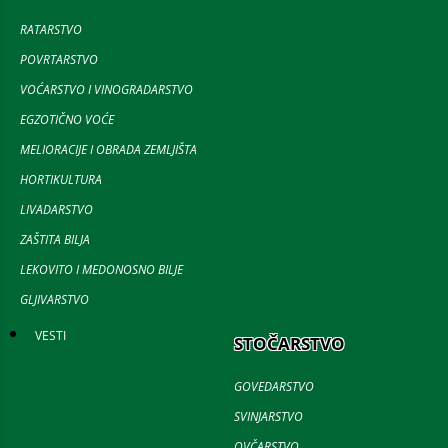
RATARSTVO
POVRTARSTVO
VOĆARSTVO I VINOGRADARSTVO
EGZOTIČNO VOĆE
MELIORACIJE I OBRADA ZEMLJIŠTA
HORTIKULTURA
LIVADARSTVO
ZAŠTITA BILJA
LEKOVITO I MEDONOSNO BILJE
GLJIVARSTVO
VESTI
STOČARSTVO
GOVEDARSTVO
SVINJARSTVO
OVČARSTVO