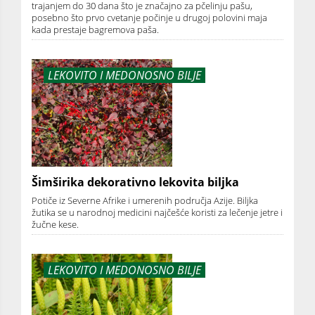
trajanjem do 30 dana što je značajno za pčelinju pašu,
posebno što prvo cvetanje počinje u drugoj polovini maja
kada prestaje bagremova paša.
LEKOVITO I MEDONOSNO BILJE
Šimširika dekorativno lekovita biljka
Potiče iz Severne Afrike i umerenih područja Azije. Biljka
žutika se u narodnoj medicini najčešće koristi za lečenje jetre i
žučne kese.
LEKOVITO I MEDONOSNO BILJE