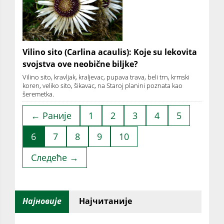
Vilino sito (Carlina acaulis): Koje su lekovita
svojstva ove neobične biljke?
Vilino sito, kravljak, kraljevac, pupava trava, beli trn, krmski
koren, veliko sito, šikavac, na Staroj planini poznata kao
šeremetka.
← Раније
1
2
3
4
5
6
7
8
9
10
Следеће →
Најновије
Најчитаније