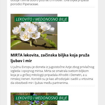
dobija i svima dobro poznat crni biber. Ova biljka pripada
porodici Piperaceae.
LEKOVITO I MEDONOSNO BILJE
MIRTA lekovita, začinska biljka koja pruža
ljubav i mir
U južnu Evropu je doneta iz jugoistočne Azije zbog privlačnog
izgleda i opojnog mirisa. Mirta se smatrala svetom biljkom
koja je u grčkoj mitologiji pripadala Afroditi i Demetri, a u
rimskoj Veneri. Koristili su je kao afrodizijak i sadili u vrtovima
da obezbedi mir i ljubav među partnerima.
LEKOVITO I MEDONOSNO BILJE