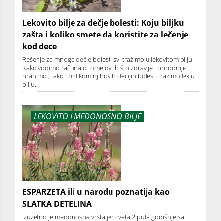
Lekovito bilje za dečje bolesti: Koju biljku
zašta i koliko smete da koristite za lečenje
kod dece
Rešenje za mnoge dečje bolesti svi tražimo u lekovitom bilju.
Kako vodimo računa o tome da ih što zdravije i prirodnije
hranimo , tako i prilikom njihovih dečijih bolesti tražimo lek u
bilju.
LEKOVITO I MEDONOSNO BILJE
ESPARZETA ili u narodu poznatija kao
SLATKA DETELINA
Izuzetno je medonosna vrsta jer cveta 2 puta godišnje sa