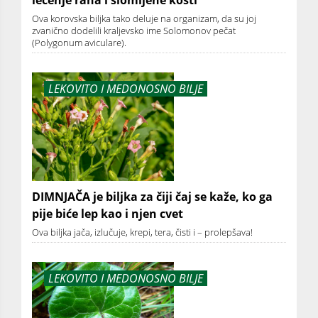
Ova korovska biljka tako deluje na organizam, da su joj
zvanično dodelili kraljevsko ime Solomonov pečat
(Polygonum aviculare).
LEKOVITO I MEDONOSNO BILJE
DIMNJAČA je biljka za čiji čaj se kaže, ko ga
pije biće lep kao i njen cvet
Ova biljka jača, izlučuje, krepi, tera, čisti i – prolepšava!
LEKOVITO I MEDONOSNO BILJE