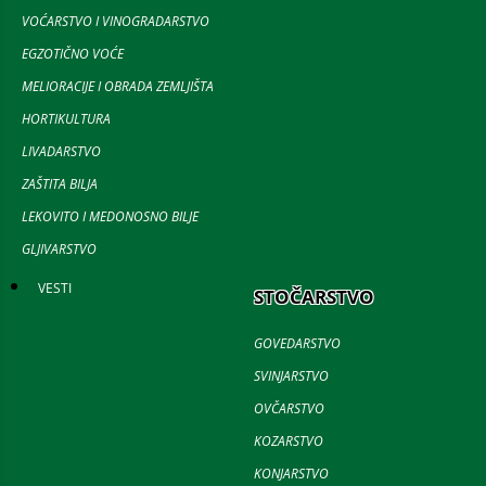
VOĆARSTVO I VINOGRADARSTVO
EGZOTIČNO VOĆE
MELIORACIJE I OBRADA ZEMLJIŠTA
HORTIKULTURA
LIVADARSTVO
ZAŠTITA BILJA
LEKOVITO I MEDONOSNO BILJE
GLJIVARSTVO
VESTI
STOČARSTVO
GOVEDARSTVO
SVINJARSTVO
OVČARSTVO
KOZARSTVO
KONJARSTVO