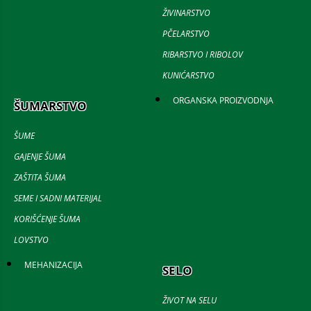
ŽIVINARSTVO
PČELARSTVO
RIBARSTVO I RIBOLOV
KUNIĆARSTVO
ORGANSKA PROIZVODNJA
ŠUMARSTVO
ŠUME
GAJENJE ŠUMA
ZAŠTITA ŠUMA
SEME I SADNI MATERIJAL
KORIŠĆENJE ŠUMA
LOVSTVO
MEHANIZACIJA
SELO
ŽIVOT NA SELU