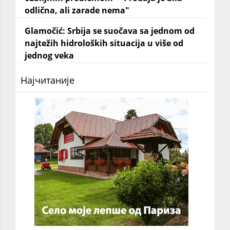
odlična, ali zarade nema"
Glamočić: Srbija se suočava sa jednom od
najtežih hidroloških situacija u više od
jednog veka
Најчитаније