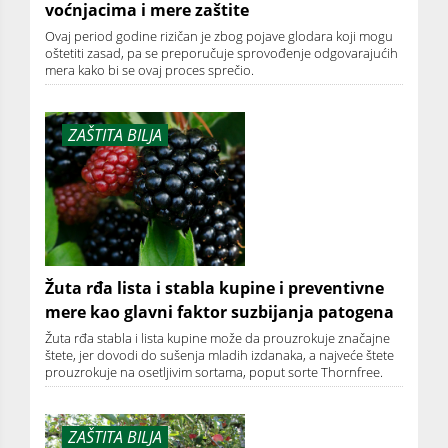
voćnjacima i mere zaštite
Ovaj period godine rizičan je zbog pojave glodara koji mogu
oštetiti zasad, pa se preporučuje sprovođenje odgovarajućih
mera kako bi se ovaj proces sprečio.
ZAŠTITA BILJA
Žuta rđa lista i stabla kupine i preventivne
mere kao glavni faktor suzbijanja patogena
Žuta rđa stabla i lista kupine može da prouzrokuje značajne
štete, jer dovodi do sušenja mladih izdanaka, a najveće štete
prouzrokuje na osetljivim sortama, poput sorte Thornfree.
ZAŠTITA BILJA