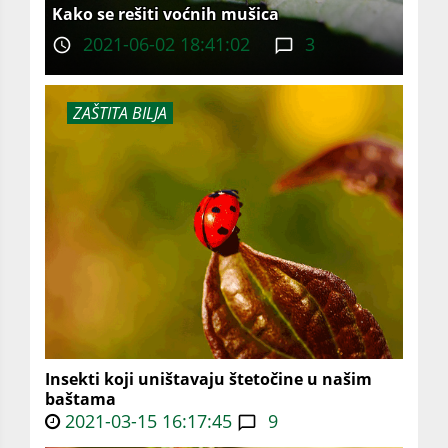
Kako se rešiti voćnih mušica
2021-06-02 18:41:02
3
ZAŠTITA BILJA
Insekti koji uništavaju štetočine u našim
baštama
2021-03-15 16:17:45
9