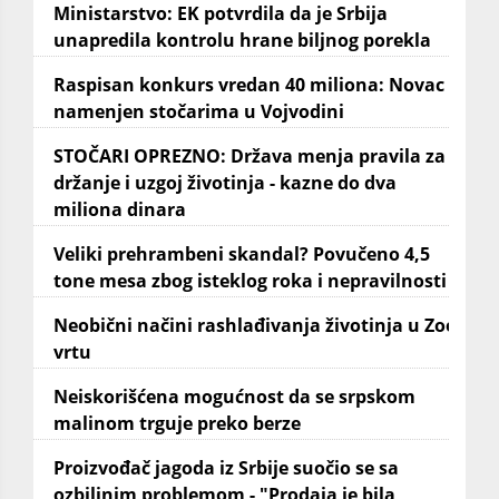
Ministarstvo: EK potvrdila da je Srbija
unapredila kontrolu hrane biljnog porekla
Raspisan konkurs vredan 40 miliona: Novac
namenjen stočarima u Vojvodini
STOČARI OPREZNO: Država menja pravila za
držanje i uzgoj životinja - kazne do dva
miliona dinara
Veliki prehrambeni skandal? Povučeno 4,5
tone mesa zbog isteklog roka i nepravilnosti
Neobični načini rashlađivanja životinja u Zoo
vrtu
Neiskorišćena mogućnost da se srpskom
malinom trguje preko berze
Proizvođač jagoda iz Srbije suočio se sa
ozbiljnim problemom - "Prodaja je bila