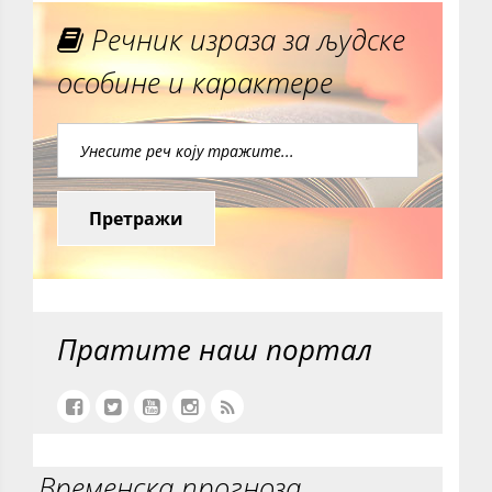
Речник израза за људске
особине и карактере
Претражи
Пратите наш портал
Временска прогноза