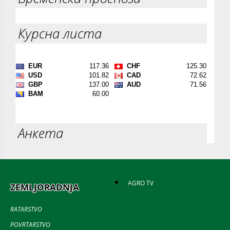
Курсна листа
Анкета
AGRO TV
ZEMLJORADNJA
RATARSTVO
POVRTARSTVO