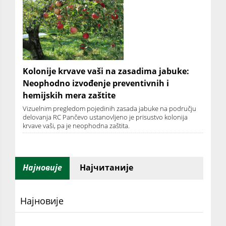
Kolonije krvave vaši na zasadima jabuke:
Neophodno izvođenje preventivnih i
hemijskih mera zaštite
Vizuelnim pregledom pojedinih zasada jabuke na području
delovanja RC Pančevo ustanovljeno je prisustvo kolonija
krvave vaši, pa je neophodna zaštita.
Најновије
Најчитаније
Најновије