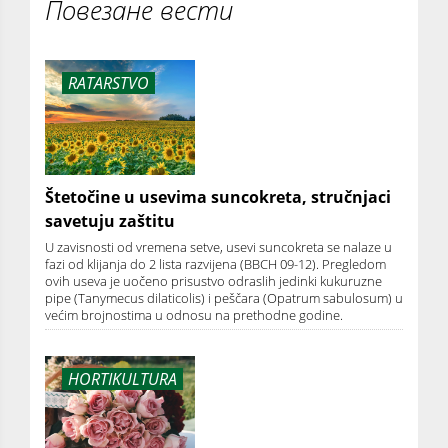
Повезане вести
RATARSTVO
Štetočine u usevima suncokreta, stručnjaci
savetuju zaštitu
U zavisnosti od vremena setve, usevi suncokreta se nalaze u
fazi od klijanja do 2 lista razvijena (BBCH 09-12). Pregledom
ovih useva je uočeno prisustvo odraslih jedinki kukuruzne
pipe (Tanymecus dilaticolis) i peščara (Opatrum sabulosum) u
većim brojnostima u odnosu na prethodne godine.
HORTIKULTURA