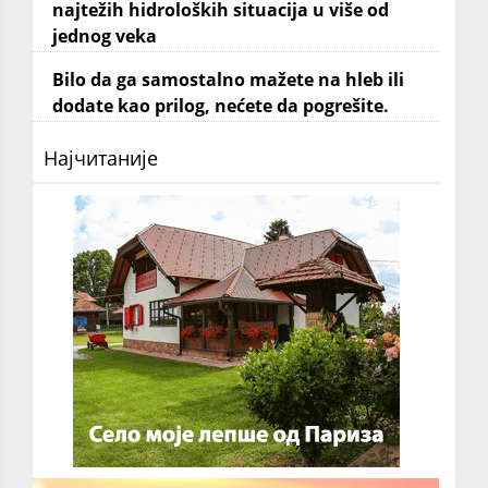
najtežih hidroloških situacija u više od
jednog veka
Bilo da ga samostalno mažete na hleb ili
dodate kao prilog, nećete da pogrešite.
Најчитаније