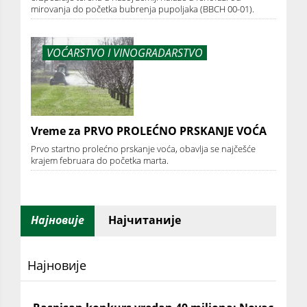
mirovanja do početka bubrenja pupoljaka (BBCH 00-01).
VOĆARSTVO I VINOGRADARSTVO
Vreme za PRVO PROLEĆNO PRSKANJE VOĆA
Prvo startno prolećno prskanje voća, obavlja se najčešće
krajem februara do početka marta.
Најновије
Најчитаније
Најновије