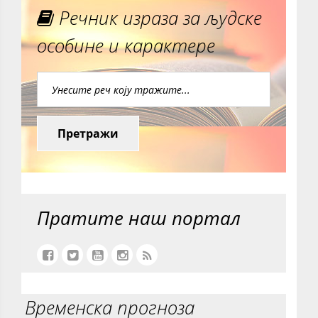
Речник израза за људске
особине и карактере
Претражи
Пратите наш портал
Временска прогноза