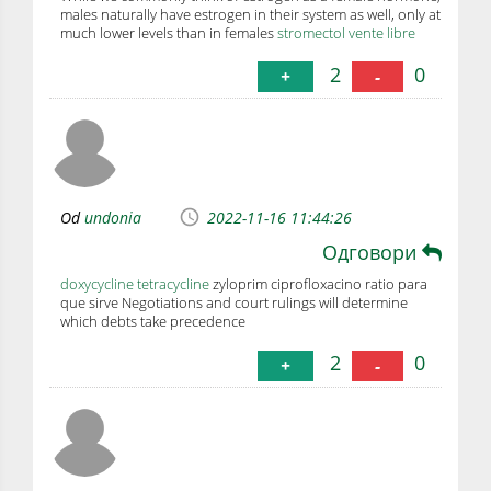
males naturally have estrogen in their system as well, only at
much lower levels than in females
stromectol vente libre
2
0
+
-
Od
undonia
2022-11-16 11:44:26
Одговори
doxycycline tetracycline
zyloprim ciprofloxacino ratio para
que sirve Negotiations and court rulings will determine
which debts take precedence
2
0
+
-