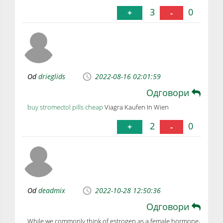
3
0
+
-
Od
drieglids
2022-08-16 02:01:59
Одговори
buy stromectol pills cheap
Viagra Kaufen In Wien
2
0
+
-
Od
deadmix
2022-10-28 12:50:36
Одговори
While we commonly think of estrogen as a female hormone,