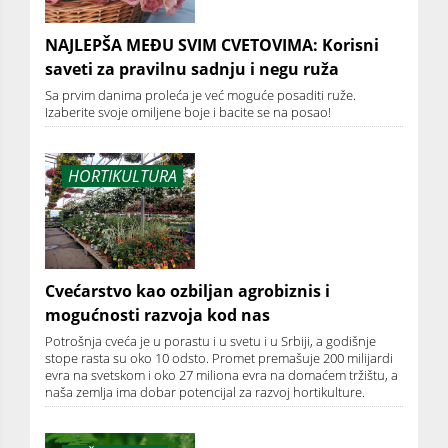
NAJLEPŠA MEĐU SVIM CVETOVIMA: Korisni
saveti za pravilnu sadnju i negu ruža
Sa prvim danima proleća je već moguće posaditi ruže.
Izaberite svoje omiljene boje i bacite se na posao!
HORTIKULTURA
Cvećarstvo kao ozbiljan agrobiznis i
mogućnosti razvoja kod nas
Potrošnja cveća je u porastu i u svetu i u Srbiji, a godišnje
stope rasta su oko 10 odsto. Promet premašuje 200 milijardi
evra na svetskom i oko 27 miliona evra na domaćem tržištu, a
naša zemlja ima dobar potencijal za razvoj hortikulture.