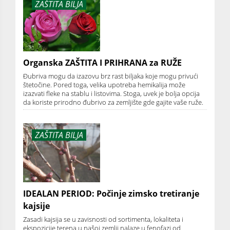
ZAŠTITA BILJA
Organska ZAŠTITA I PRIHRANA za RUŽE
Đubriva mogu da izazovu brz rast biljaka koje mogu privući
štetočine. Pored toga, velika upotreba hemikalija može
izazvati fleke na stablu i listovima. Stoga, uvek je bolja opcija
da koriste prirodno đubrivo za zemljište gde gajite vaše ruže.
ZAŠTITA BILJA
IDEALAN PERIOD: Počinje zimsko tretiranje
kajsije
Zasadi kajsija se u zavisnosti od sortimenta, lokaliteta i
ekspozicije terena u našoj zemlji nalaze u fenofazi od