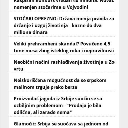
Raspisan konkurs vredan 40 miliona: Novac
namenjen stočarima u Vojvodini
STOČARI OPREZNO: Država menja pravila za
držanje i uzgoj životinja - kazne do dva
miliona dinara
Veliki prehrambeni skandal? Povučeno 4,5
tone mesa zbog isteklog roka i nepravilnosti
Neobični načini rashlađivanja životinja u Zoo
vrtu
Neiskorišćena mogućnost da se srpskom
malinom trguje preko berze
Proizvođač jagoda iz Srbije suočio se sa
ozbiljnim problemom - "Prodaja je bila
odlična, ali zarade nema"
Glamočić: Srbija se suočava sa jednom od