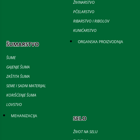
ŽIVINARSTVO
PČELARSTVO
RIBARSTVO I RIBOLOV
KUNIĆARSTVO
ORGANSKA PROIZVODNJA
ŠUMARSTVO
ŠUME
GAJENJE ŠUMA
ZAŠTITA ŠUMA
SEME I SADNI MATERIJAL
KORIŠĆENJE ŠUMA
LOVSTVO
MEHANIZACIJA
SELO
ŽIVOT NA SELU