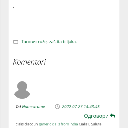
.
Spasite ruže od štetočina
Тагови:
ruže,
zaštita biljaka,
Komentari
Od
Numewrame
2022-07-27 14:43:45
Одговори
cialis discoun
generic cialis from india
Cialis E Salute