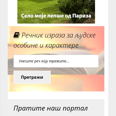
Речник израза за људске
особине и карактере
Претражи
Пратите наш портал