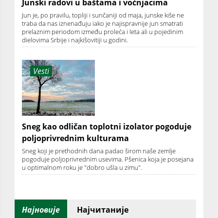
Junski radovi u baštama i voćnjacima
Jun je, po pravilu, topliji i sunčaniji od maja, junske kiše ne
traba da nas iznenađuju iako je najispravnije jun smatrati
prelaznim periodom između proleća i leta ali u pojedinim
dielovima Srbije i najkišovitiji u godini.
Vesti
Sneg kao odličan toplotni izolator pogoduje
poljoprivrednim kulturama
Sneg koji je prethodnih dana padao širom naše zemlje
pogoduje poljoprivrednim usevima. Pšenica koja je posejana
u optimalnom roku je "dobro ušla u zimu".
Најновије
Најчитаније