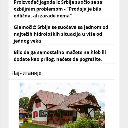
Proizvođač jagoda iz Srbije suočio se sa
ozbiljnim problemom - "Prodaja je bila
odlična, ali zarade nema"
Glamočić: Srbija se suočava sa jednom od
najtežih hidroloških situacija u više od
jednog veka
Bilo da ga samostalno mažete na hleb ili
dodate kao prilog, nećete da pogrešite.
Најчитаније