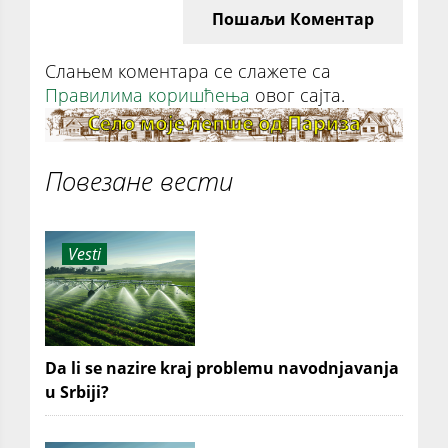
Пошаљи Коментар
Слањем коментара се слажете са
Правилима коришћења
овог сајта.
Повезане вести
Vesti
Da li se nazire kraj problemu navodnjavanja
u Srbiji?