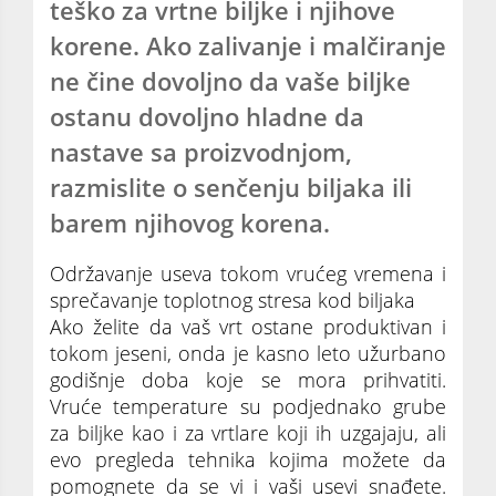
teško za vrtne biljke i njihove
korene. Ako zalivanje i malčiranje
ne čine dovoljno da vaše biljke
ostanu dovoljno hladne da
nastave sa proizvodnjom,
razmislite o senčenju biljaka ili
barem njihovog korena.
Održavanje useva tokom vrućeg vremena i
sprečavanje toplotnog stresa kod biljaka
Ako želite da vaš vrt ostane produktivan i
tokom jeseni, onda je kasno leto užurbano
godišnje doba koje se mora prihvatiti.
Vruće temperature su podjednako grube
za biljke kao i za vrtlare koji ih uzgajaju, ali
evo pregleda tehnika kojima možete da
pomognete da se vi i vaši usevi snađete.