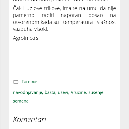
Čak i uz ove trikove, imajte na umu da nije
pametno raditi naporan posao na
otvorenom kada su i temperatura i vlažnost
vazduha visoki.
Agroinfo.rs
Održavanje useva tokom vrućeg vremena:
Par dobrih načina da se pobedi vrućina
Тагови:
navodnjavanje,
bašta,
usevi,
Vrućine,
sušenje
semena,
Komentari