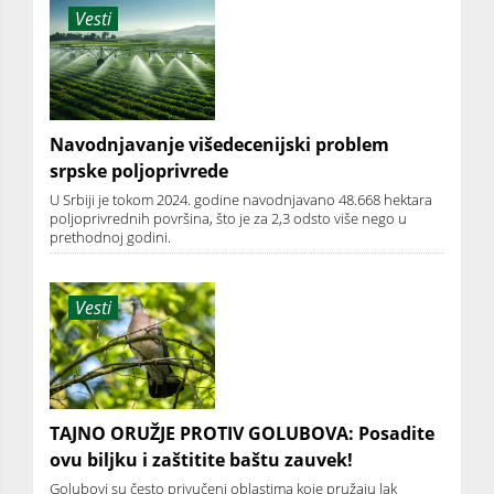
Vesti
Navodnjavanje višedecenijski problem
srpske poljoprivrede
U Srbiji je tokom 2024. godine navodnjavano 48.668 hektara
poljoprivrednih površina, što je za 2,3 odsto više nego u
prethodnoj godini.
Vesti
TAJNO ORUŽJE PROTIV GOLUBOVA: Posadite
ovu biljku i zaštitite baštu zauvek!
Golubovi su često privučeni oblastima koje pružaju lak