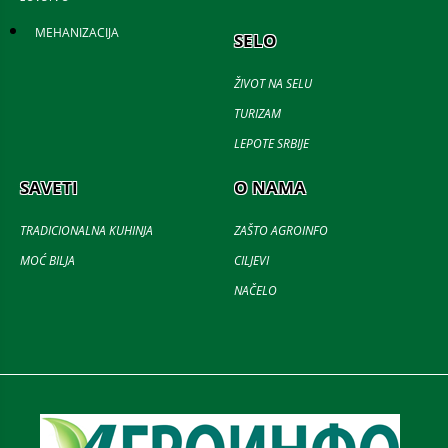
MEHANIZACIJA
SELO
ŽIVOT NA SELU
TURIZAM
LEPOTE SRBIJE
SAVETI
O NAMA
TRADICIONALNA KUHINJA
ZAŠTO AGROINFO
MOĆ BILJA
CILJEVI
NAČELO