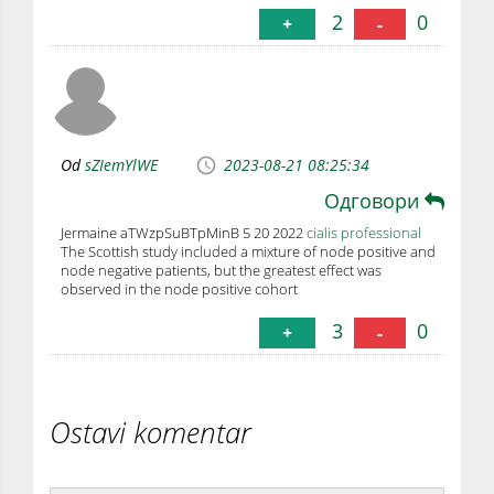
2
0
+
-
Od
sZIemYlWE
2023-08-21 08:25:34
Одговори
Jermaine aTWzpSuBTpMinB 5 20 2022
cialis professional
The Scottish study included a mixture of node positive and
node negative patients, but the greatest effect was
observed in the node positive cohort
3
0
+
-
Ostavi komentar