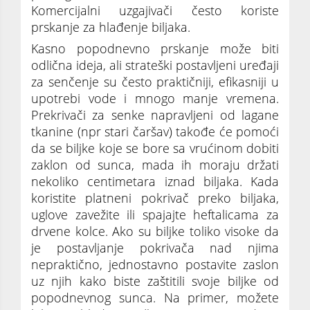
Komercijalni uzgajivači često koriste
prskanje za hlađenje biljaka.
Kasno popodnevno prskanje može biti
odlična ideja, ali strateški postavljeni uređaji
za senčenje su često praktičniji, efikasniji u
upotrebi vode i mnogo manje vremena.
Prekrivači za senke napravljeni od lagane
tkanine (npr stari čaršav) takođe će pomoći
da se biljke koje se bore sa vrućinom dobiti
zaklon od sunca, mada ih moraju držati
nekoliko centimetara iznad biljaka. Kada
koristite platneni pokrivač preko biljaka,
uglove zavežite ili spajajte heftalicama za
drvene kolce. Ako su biljke toliko visoke da
je postavljanje pokrivača nad njima
nepraktično, jednostavno postavite zaslon
uz njih kako biste zaštitili svoje biljke od
popodnevnog sunca. Na primer, možete