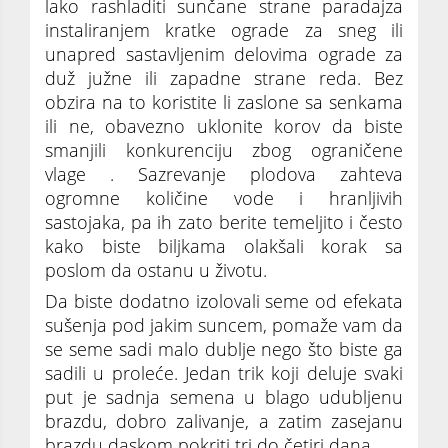
lako rashladiti sunčane strane paradajza
instaliranjem kratke ograde za sneg ili
unapred sastavljenim delovima ograde za
duž južne ili zapadne strane reda. Bez
obzira na to koristite li zaslone sa senkama
ili ne, obavezno uklonite korov da biste
smanjili konkurenciju zbog ograničene
vlage . Sazrevanje plodova zahteva
ogromne količine vode i hranljivih
sastojaka, pa ih zato berite temeljito i često
kako biste biljkama olakšali korak sa
poslom da ostanu u životu.
Da biste dodatno izolovali seme od efekata
sušenja pod jakim suncem, pomaže vam da
se seme sadi malo dublje nego što biste ga
sadili u proleće. Jedan trik koji deluje svaki
put je sadnja semena u blago udubljenu
brazdu, dobro zalivanje, a zatim zasejanu
brazdu daskom pokriti tri do četiri dana.