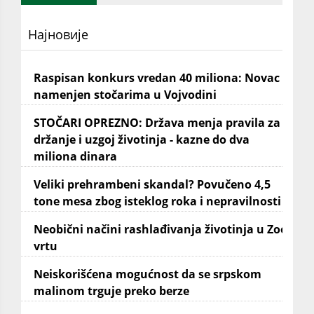
Најновије
Raspisan konkurs vredan 40 miliona: Novac
namenjen stočarima u Vojvodini
STOČARI OPREZNO: Država menja pravila za
držanje i uzgoj životinja - kazne do dva
miliona dinara
Veliki prehrambeni skandal? Povučeno 4,5
tone mesa zbog isteklog roka i nepravilnosti
Neobični načini rashlađivanja životinja u Zoo
vrtu
Neiskorišćena mogućnost da se srpskom
malinom trguje preko berze