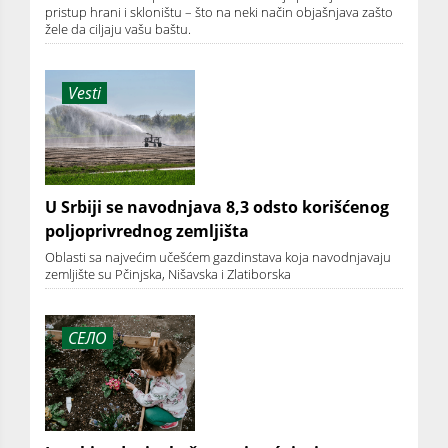
pristup hrani i skloništu – što na neki način objašnjava zašto
žele da ciljaju vašu baštu.
Vesti
U Srbiji se navodnjava 8,3 odsto korišćenog
poljoprivrednog zemljišta
Oblasti sa najvećim učešćem gazdinstava koja navodnjavaju
zemljište su Pčinjska, Nišavska i Zlatiborska
СЕЛО