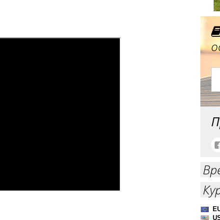
о
П
Вр
Ку