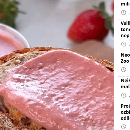
mil
Vel
ton
nep
Neo
Zoo
Nei
mal
Proi
ozb
odl