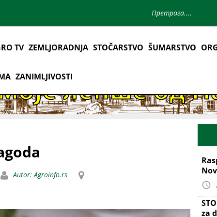
RO TV
ZEMLJORADNJA
STOČARSTVO
ŠUMARSTVO
ORG
AMA
ZANIMLJIVOSTI
jagoda
Ras
Nov
Autor: Agroinfo.rs
STO
za d