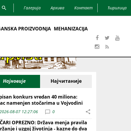
Галерија
Архива
Контакт
Ћирилица
ANSKA PROIZVODNJA
MEHANIZACIJA
Најновије
Најчитаније
pisan konkurs vredan 40 miliona:
ac namenjen stočarima u Vojvodini
2026-08-07 12:27:06
0
ČARI OPREZNO: Država menja pravila
ržanje i uzgoj životinja - kazne do dva