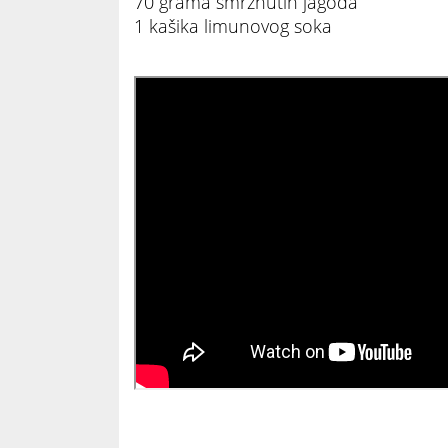
70 grama smrznutih jagoda
1 kašika limunovog soka