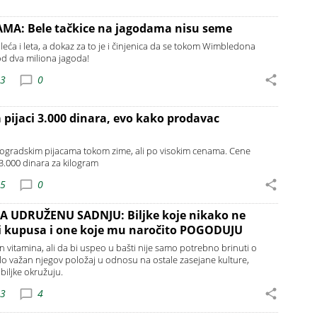
A: Bele tačkice na jagodama nisu seme
leća i leta, a dokaz za to je i činjenica da se tokom Wimbledona
od dva miliona jagoda!
53
0
 pijaci 3.000 dinara, evo kako prodavac
ogradskim pijacama tokom zime, ali po visokim cenama. Cene
3.000 dinara za kilogram
15
0
 UDRUŽENU SADNJU: Biljke koje nikako ne
zini kupusa i one koje mu naročito POGODUJU
 vitamina, ali da bi uspeo u bašti nije samo potrebno brinuti o
lo važan njegov položaj u odnosu na ostale zasejane kulture,
biljke okružuju.
23
4