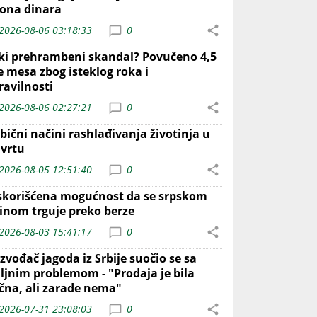
iona dinara
2026-08-06 03:18:33
0
iki prehrambeni skandal? Povučeno 4,5
e mesa zbog isteklog roka i
ravilnosti
2026-08-06 02:27:21
0
bični načini rashlađivanja životinja u
 vrtu
2026-08-05 12:51:40
0
skorišćena mogućnost da se srpskom
inom trguje preko berze
2026-08-03 15:41:17
0
zvođač jagoda iz Srbije suočio se sa
iljnim problemom - "Prodaja je bila
ična, ali zarade nema"
2026-07-31 23:08:03
0