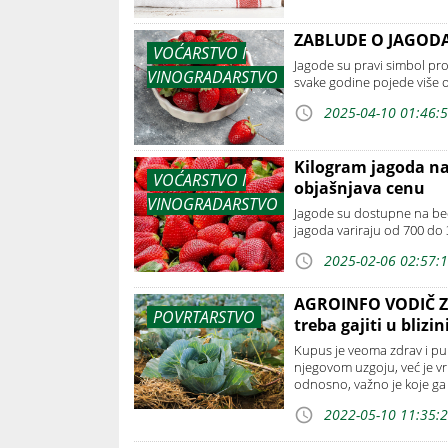
ZABLUDE O JAGODAM
VOĆARSTVO I
Jagode su pravi simbol pro
VINOGRADARSTVO
svake godine pojede više 
2025-04-10 01:46:
Kilogram jagoda na
VOĆARSTVO I
objašnjava cenu
VINOGRADARSTVO
Jagode su dostupne na be
jagoda variraju od 700 do 
2025-02-06 02:57:
AGROINFO VODIČ ZA
POVRTARSTVO
treba gajiti u bli
Kupus je veoma zdrav i pun
njegovom uzgoju, već je vr
odnosno, važno je koje ga 
2022-05-10 11:35: