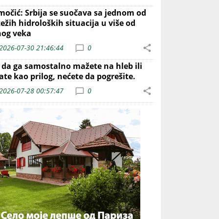
močić: Srbija se suočava sa jednom od
ežih hidroloških situacija u više od
nog veka
2026-07-30 21:46:44
0
o da ga samostalno mažete na hleb ili
ate kao prilog, nećete da pogrešite.
2026-07-28 00:57:47
0