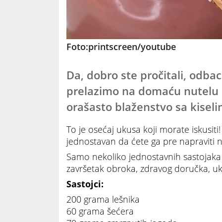
Foto:printscreen/youtube
Da, dobro ste pročitali, odbac
prelazimo na domaću nutelu 
orašasto blaženstvo sa kisel
To je osećaj ukusa koji morate iskusiti! 
jednostavan da ćete ga pre napraviti ne
Samo nekoliko jednostavnih sastojaka 
završetak obroka, zdravog doručka, uku
Sastojci:
200 grama lešnika
60 grama šećera