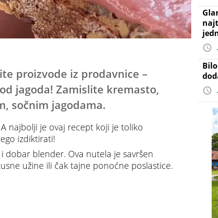
Gla
najt
jed
Bil
ite proizvode iz prodavnice –
dod
od jagoda! Zamislite kremasto,
im, sočnim jagodama.
A najbolji je ovaj recept koji je toliko
go izdiktirati!
i dobar blender. Ova nutela je savršen
sne užine ili čak tajne ponoćne poslastice.