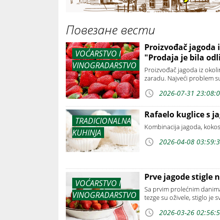
Повезане вести
Proizvođač jagoda i
VOĆARSTVO I
"Prodaja je bila od
VINOGRADARSTVO
Proizvođač jagoda iz okoli
zaradu. Najveći problem s
2026-07-31 23:08:
Rafaelo kuglice s 
TRADICIONALNA
Kombinacija jagoda, kokosa
KUHINJA
2026-04-08 03:59:
Prve jagode stigle 
VOĆARSTVO I
Sa prvim prolećnim danima 
VINOGRADARSTVO
tezge su oživele, stiglo je
2026-03-26 02:56: