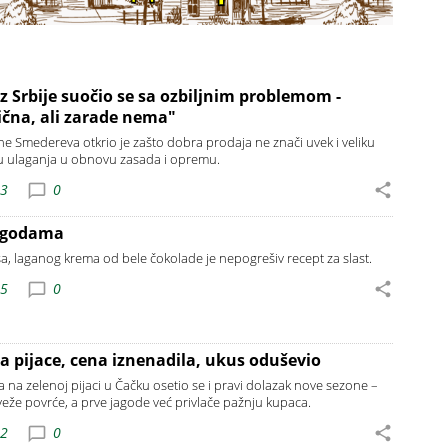
z Srbije suočio se sa ozbiljnim problemom -
lična, ali zarade nema"
ne Smedereva otkrio je zašto dobra prodaja ne znači uvek i veliku
u ulaganja u obnovu zasada i opremu.
03
0
jagodama
, laganog krema od bele čokolade je nepogrešiv recept za slast.
35
0
na pijace, cena iznenadila, ukus oduševio
na zelenoj pijaci u Čačku osetio se i pravi dolazak nove sezone –
 sveže povrće, a prve jagode već privlače pažnju kupaca.
52
0