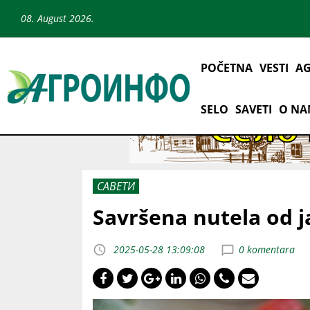
08. August 2026.
POČETNA
VESTI
AG
SELO
SAVETI
O N
САВЕТИ
Savršena nutela od 
2025-05-28 13:09:08
0 komentara