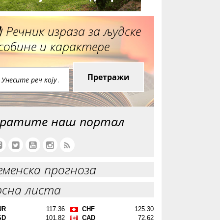
Речник израза за људске
собине и карактере
Претражи
ратите наш портал
еменска прогноза
рсна листа