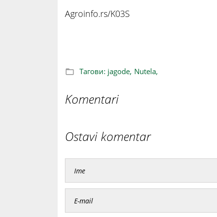
Agroinfo.rs/K03S
Savršena nutela od jagoda
Тагови:
jagode,
Nutela,
Komentari
Ostavi komentar