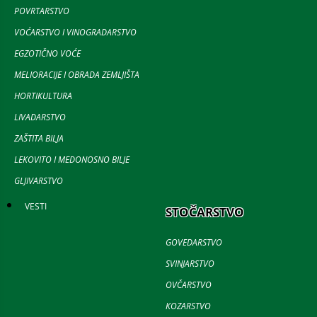
POVRTARSTVO
VOĆARSTVO I VINOGRADARSTVO
EGZOTIČNO VOĆE
MELIORACIJE I OBRADA ZEMLJIŠTA
HORTIKULTURA
LIVADARSTVO
ZAŠTITA BILJA
LEKOVITO I MEDONOSNO BILJE
GLJIVARSTVO
VESTI
STOČARSTVO
GOVEDARSTVO
SVINJARSTVO
OVČARSTVO
KOZARSTVO