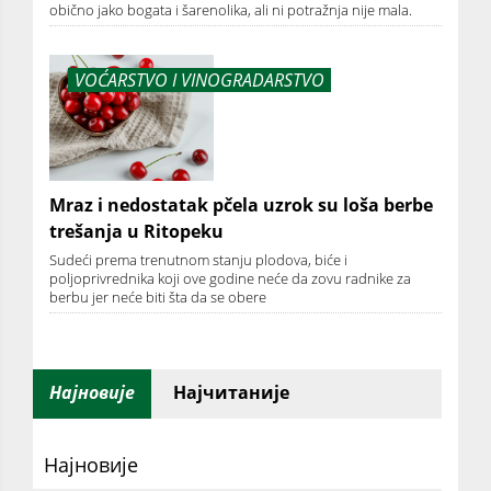
obično jako bogata i šarenolika, ali ni potražnja nije mala.
VOĆARSTVO I VINOGRADARSTVO
Mraz i nedostatak pčela uzrok su loša berbe
trešanja u Ritopeku
Sudeći prema trenutnom stanju plodova, biće i
poljoprivrednika koji ove godine neće da zovu radnike za
berbu jer neće biti šta da se obere
Најновије
Најчитаније
Најновије