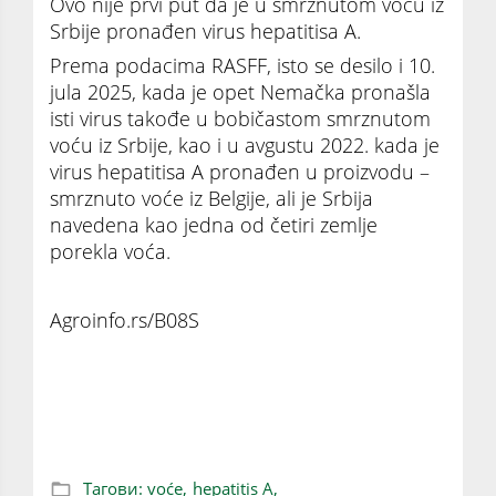
Ovo nije prvi put da je u smrznutom voću iz
Srbije pronađen virus hepatitisa A.
Prema podacima RASFF, isto se desilo i 10.
jula 2025, kada je opet Nemačka pronašla
isti virus takođe u bobičastom smrznutom
voću iz Srbije, kao i u avgustu 2022. kada je
virus hepatitisa A pronađen u proizvodu –
smrznuto voće iz Belgije, ali je Srbija
navedena kao jedna od četiri zemlje
porekla voća.
Agroinfo.rs/B08S
Nemačka otkrila virus hepatitisa A u
smrznutom voću iz Srbije
Тагови:
voće,
hepatitis A,