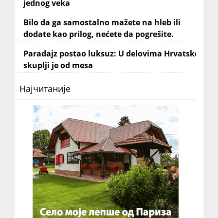
jednog veka
Bilo da ga samostalno mažete na hleb ili
dodate kao prilog, nećete da pogrešite.
Paradajz postao luksuz: U delovima Hrvatske
skuplji je od mesa
Најчитаније