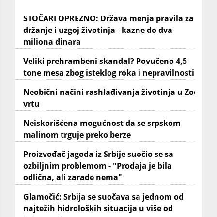
STOČARI OPREZNO: Država menja pravila za
držanje i uzgoj životinja - kazne do dva
miliona dinara
Veliki prehrambeni skandal? Povučeno 4,5
tone mesa zbog isteklog roka i nepravilnosti
Neobični načini rashlađivanja životinja u Zoo
vrtu
Neiskorišćena mogućnost da se srpskom
malinom trguje preko berze
Proizvođač jagoda iz Srbije suočio se sa
ozbiljnim problemom - "Prodaja je bila
odlična, ali zarade nema"
Glamočić: Srbija se suočava sa jednom od
najtežih hidroloških situacija u više od