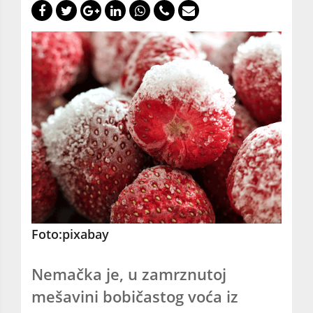
Foto:pixabay
Nemačka je, u zamrznutoj
mešavini bobičastog voća iz