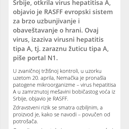
Srbije, otkrila virus hepatitisa A,
objavio je RASFF evropski sistem
za brzo uzbunjivanje i
obaveštavanje o hrani. Ovaj
virus, izaziva virusni hepatitis
tipa A, tj. zaraznu žuticu tipa A,
piše portal N1.
U zvaničnoj tržišnoj kontroli, u uzorku
uzetom 20. aprila, Nemačka je pronašla
patogene mikroorganizme – virus hepatitisa
A u zamrznutoj mešavini bobičastog voća iz
Srbije, objavio je RASFF.
Zdravstveni rizik se smatra ozbiljnim, a
proizvod je, kako se navodi – povučen od
potrošača.