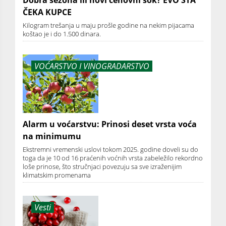
Dobra sezona ili novi cenovni šok? EVO ŠTA
ČEKA KUPCE
Kilogram trešanja u maju prošle godine na nekim pijacama
koštao je i do 1.500 dinara.
VOĆARSTVO I VINOGRADARSTVO
Alarm u voćarstvu: Prinosi deset vrsta voća
na minimumu
Ekstremni vremenski uslovi tokom 2025. godine doveli su do
toga da je 10 od 16 praćenih voćnih vrsta zabeležilo rekordno
loše prinose, što stručnjaci povezuju sa sve izraženijim
klimatskim promenama
Vesti