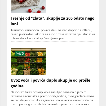
Trešnje od "zlata", skuplje za 205 odsto nego
lani
Trenutno, cene voća i povrća daju najveći doprinos inflaciji,
rekao je direktor Sektora za ekonomska istraživanja i statistiku
u Narodnoj banci Srbije Savo Jakovljević.
Vesti
Uvoz voća i povrća duplo skuplje od prošle
godine
Nakon što talas poskupljenja zaljuljao cene na pijačnim
tezgama širom Srbije prethodnih godina, ovog proleća može
se reći da je došlo do stagnacije i da je većina cena ostala na
nivou prošlogodišnjih. Na čačanskoj pijaci ponuda je kao i