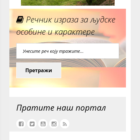
Речник израза за људске
особине и карактере
Претражи
Пратите наш портал