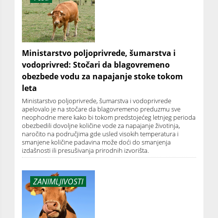
Ministarstvo poljoprivrede, šumarstva i
vodoprivred: Stočari da blagovremeno
obezbede vodu za napajanje stoke tokom
leta
Ministarstvo poljoprivrede, šumarstva i vodoprivrede
apelovalo je na stočare da blagovremeno preduzmu sve
neophodne mere kako bi tokom predstojećeg letnjeg perioda
obezbedili dovoljne količine vode za napajanje životinja,
naročito na područjima gde usled visokih temperatura i
smanjene količine padavina može doći do smanjenja
izdašnosti ili presušivanja prirodnih izvorišta.
ZANIMLJIVOSTI