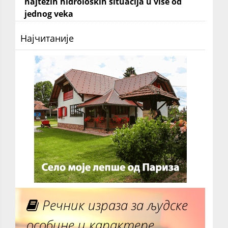
najtežih hidroloških situacija u više od
jednog veka
Најчитаније
Речник израза за људске
особине и карактере