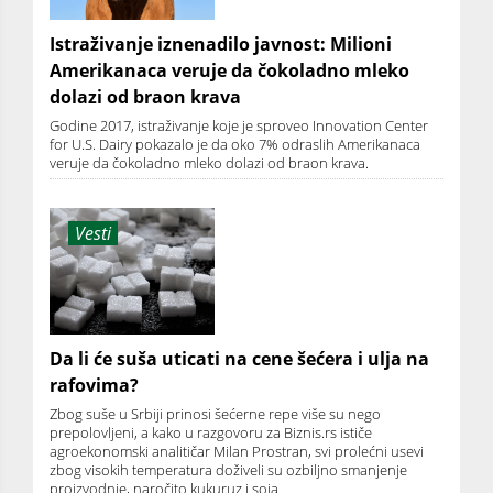
Istraživanje iznenadilo javnost: Milioni
Amerikanaca veruje da čokoladno mleko
dolazi od braon krava
Godine 2017, istraživanje koje je sproveo Innovation Center
for U.S. Dairy pokazalo je da oko 7% odraslih Amerikanaca
veruje da čokoladno mleko dolazi od braon krava.
Vesti
Da li će suša uticati na cene šećera i ulja na
rafovima?
Zbog suše u Srbiji prinosi šećerne repe više su nego
prepolovljeni, a kako u razgovoru za Biznis.rs ističe
agroekonomski analitičar Milan Prostran, svi prolećni usevi
zbog visokih temperatura doživeli su ozbiljno smanjenje
proizvodnje, naročito kukuruz i soja