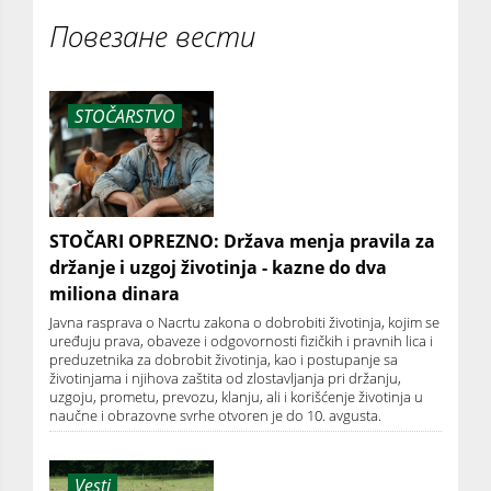
Повезане вести
STOČARSTVO
STOČARI OPREZNO: Država menja pravila za
držanje i uzgoj životinja - kazne do dva
miliona dinara
Javna rasprava o Nacrtu zakona o dobrobiti životinja, kojim se
uređuju prava, obaveze i odgovornosti fizičkih i pravnih lica i
preduzetnika za dobrobit životinja, kao i postupanje sa
životinjama i njihova zaštita od zlostavljanja pri držanju,
uzgoju, prometu, prevozu, klanju, ali i korišćenje životinja u
naučne i obrazovne svrhe otvoren je do 10. avgusta.
Vesti