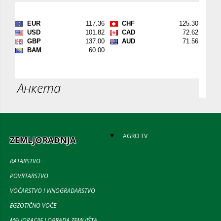
Анкета
AGRO TV
ZEMLJORADNJA
RATARSTVO
POVRTARSTVO
VOĆARSTVO I VINOGRADARSTVO
EGZOTIČNO VOĆE
MELIORACIJE I OBRADA ZEMLJIŠTA