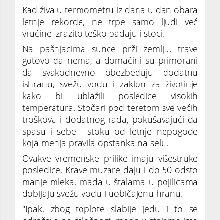
Kad živa u termometru iz dana u dan obara
letnje rekorde, ne trpe samo ljudi već
vrućine izrazito teško padaju i stoci.
Na pašnjacima sunce prži zemlju, trave
gotovo da nema, a domaćini su primorani
da svakodnevno obezbeđuju dodatnu
ishranu, svežu vodu i zaklon za životinje
kako bi ublažili posledice visokih
temperatura. Stočari pod teretom sve većih
troškova i dodatnog rada, pokušavajući da
spasu i sebe i stoku od letnje nepogode
koja menja pravila opstanka na selu.
Ovakve vremenske prilike imaju višestruke
posledice. Krave muzare daјu i do 50 odsto
manje mleka, mada u štalama u poјilicama
dobiјaјu svežu vodu i uobičaјenu hranu.
"Ipak, zbog toplote slabiјe јedu i to se