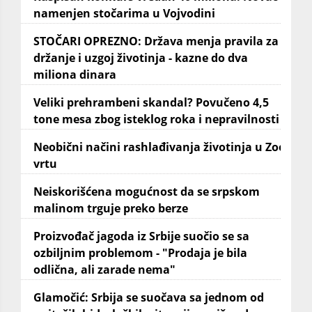
namenjen stočarima u Vojvodini
STOČARI OPREZNO: Država menja pravila za
držanje i uzgoj životinja - kazne do dva
miliona dinara
Veliki prehrambeni skandal? Povučeno 4,5
tone mesa zbog isteklog roka i nepravilnosti
Neobični načini rashlađivanja životinja u Zoo
vrtu
Neiskorišćena mogućnost da se srpskom
malinom trguje preko berze
Proizvođač jagoda iz Srbije suočio se sa
ozbiljnim problemom - "Prodaja je bila
odlična, ali zarade nema"
Glamočić: Srbija se suočava sa jednom od