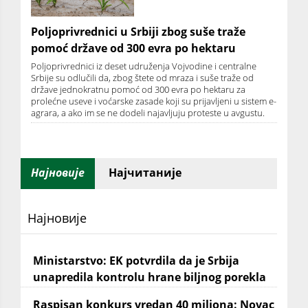
Poljoprivrednici u Srbiji zbog suše traže
pomoć države od 300 evra po hektaru
Poljoprivrednici iz deset udruženja Vojvodine i centralne
Srbije su odlučili da, zbog štete od mraza i suše traže od
države jednokratnu pomoć od 300 evra po hektaru za
prolećne useve i voćarske zasade koji su prijavljeni u sistem e-
agrara, a ako im se ne dodeli najavljuju proteste u avgustu.
Најновије
Најчитаније
Најновије
Ministarstvo: EK potvrdila da je Srbija
unapredila kontrolu hrane biljnog porekla
Raspisan konkurs vredan 40 miliona: Novac