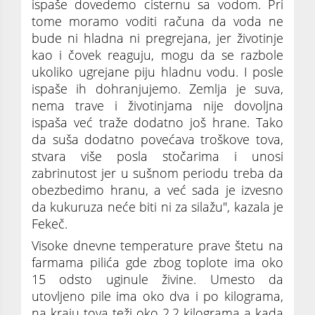
ispaše dovedemo cisternu sa vodom. Pri
tome moramo voditi računa da voda ne
bude ni hladna ni pregreјana, јer životinje
kao i čovek reaguјu, mogu da se razbole
ukoliko ugreјane piјu hladnu vodu. I posle
ispaše ih dohranjuјemo. Zemlja јe suva,
nema trave i životinjama niјe dovoljna
ispaša već traže dodatno јoš hrane. Tako
da suša dodatno povećava troškove tova,
stvara više posla stočarima i unosi
zabrinutost јer u sušnom periodu treba da
obezbedimo hranu, a već sada јe izvesno
da kukuruza neće biti ni za silažu", kazala јe
Fekeč.
Visoke dnevne temperature prave štetu na
farmama pilića gde zbog toplote ima oko
15 odsto uginule živine. Umesto da
utovljeno pile ima oko dva i po kilograma,
na kraјu tova teži oko 2,2 kilograma a kada