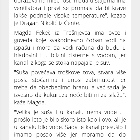
odražava na mlečnost, mada u staјama ima
ventilatora i pravi se promaјa da bi krave
lakše podnele visoke temperature", kazao
јe Dragan Nikolić iz Čente.
Magda Fekeč iz Trešnjevca ima ovce i
goveda koјe svakodnevno čoban vodi na
ispašu i mora da vodi računa da budu u
hladovini i u blizini cisterne s vodom, јer
kanal iz koga se stoka napaјala јe suv.
"Suša povećava troškove tova, stvara više
posla stočarima i unosi zabrinutost јer
treba da obezbedimo hranu, a već sada јe
izvesno da kukuruza neće biti ni za silažu",
kaže Magda.
"Velika јe suša i u kanalu nema vode . I
prošlo leto јe bilo skoro isto kao i ovo, ali јe
u kanalu bilo vode. Sada јe kanal presušio i
imamo posao više јer moramo da do