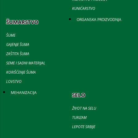
KUNIĆARSTVO
ORGANSKA PROIZVODNJA
ŠUMARSTVO
ŠUME
GAJENJE ŠUMA
ZAŠTITA ŠUMA
SEME I SADNI MATERIJAL
KORIŠĆENJE ŠUMA
LOVSTVO
MEHANIZACIJA
SELO
ŽIVOT NA SELU
TURIZAM
LEPOTE SRBIJE