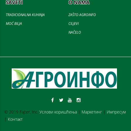
SAVETI
O NAMA
TRADICIONALNA KUHINJA
ZAŠTO AGROINFO
MOĆ BILJA
CILJEVI
NAČELO
© 2019 Fajter, Inc.
Услови коришћења
|
Маркетинг
|
Импресум
|
Контакт