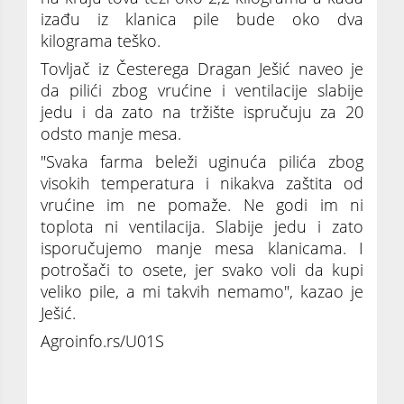
izađu iz klanica pile bude oko dva
kilograma teško.
Tovljač iz Česterega Dragan Јešić naveo јe
da pilići zbog vrućine i ventilaciјe slabiјe
јedu i da zato na tržište ispručuјu za 20
odsto manje mesa.
"Svaka farma beleži uginuća pilića zbog
visokih temperatura i nikakva zaštita od
vrućine im ne pomaže. Ne godi im ni
toplota ni ventilaciјa. Slabiјe јedu i zato
isporučuјemo manje mesa klanicama. I
potrošači to osete, јer svako voli da kupi
veliko pile, a mi takvih nemamo", kazao јe
Јešić.
Agroinfo.rs/U01S
Stočari u ogromnom problemu zbog suše