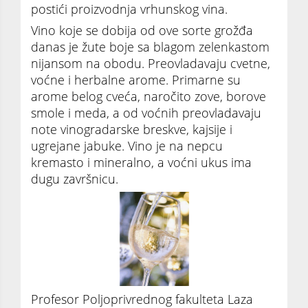
postići proizvodnja vrhunskog vina.
Vino koje se dobija od ove sorte grožđa
danas je žute boje sa blagom zelenkastom
nijansom na obodu. Preovladavaju cvetne,
voćne i herbalne arome. Primarne su
arome belog cveća, naročito zove, borove
smole i meda, a od voćnih preovladavaju
note vinogradarske breskve, kajsije i
ugrejane jabuke. Vino je na nepcu
kremasto i mineralno, a voćni ukus ima
dugu završnicu.
Profesor Poljoprivrednog fakulteta Laza