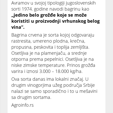
Avramov u svojoj tipologiji jugoslovenskih
sorti 1974. godine navodi bagrinu kao
„jedino belo grožđe koje se može
koristiti u proizvodnji vrhunskog belog
vina“.
Bagrina crvena je sorta kojoj odgovaraju
rastresita, umereno plodna, krečna,
propusna, peskovita i toplija zemljišta.
Osetljiva je na plamenjaču, a srednje
otporna prema pepelnici. Osetljiva je na
niske zimske temperature. Prinos grožđa
varira i iznosi 3.000 – 18.000 kg/ha.
Ova sorta danas ima lokalni značaj. U
drugim vinogorjima užeg područja Srbije
nalazi se samo sporadično i to u mešavini
sa drugim sortama.
Agroinfo.rs