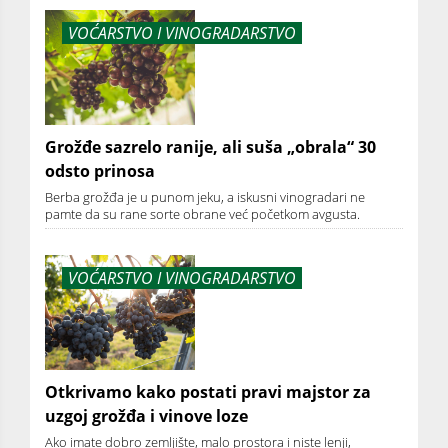
VOĆARSTVO I VINOGRADARSTVO
Grožđe sazrelo ranije, ali suša „obrala“ 30
odsto prinosa
Berba grožđa je u punom jeku, a iskusni vinogradari ne
pamte da su rane sorte obrane već početkom avgusta.
VOĆARSTVO I VINOGRADARSTVO
Otkrivamo kako postati pravi majstor za
uzgoj grožđa i vinove loze
Ako imate dobro zemljište, malo prostora i niste lenji,