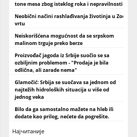
tone mesa zbog isteklog roka i nepravilnosti
Neobični načini rashlađivanja životinja u Zoo
vrtu
Neiskorišćena mogućnost da se srpskom
malinom trguje preko berze
Proizvođač jagoda iz Srbije suočio se sa
ozbiljnim problemom - "Prodaja je bila
odlična, ali zarade nema"
Glamočić: Srbija se suočava sa jednom od
najtežih hidroloških situacija u više od
jednog veka
Bilo da ga samostalno mažete na hleb ili
dodate kao prilog, nećete da pogrešite.
Најчитаније