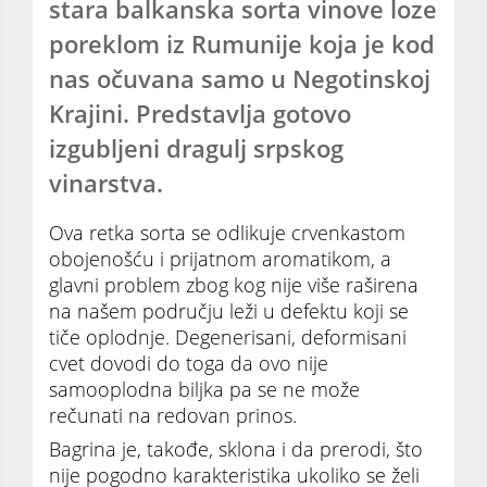
stara balkanska sorta vinove loze
poreklom iz Rumunije koja je kod
nas očuvana samo u Negotinskoj
Krajini. Predstavlja gotovo
izgubljeni dragulj srpskog
vinarstva.
Ova retka sorta se odlikuje crvenkastom
obojenošću i prijatnom aromatikom, a
glavni problem zbog kog nije više raširena
na našem području leži u defektu koji se
tiče oplodnje. Degenerisani, deformisani
cvet dovodi do toga da ovo nije
samooplodna biljka pa se ne može
rečunati na redovan prinos.
Bagrina je, takođe, sklona i da prerodi, što
nije pogodno karakteristika ukoliko se želi