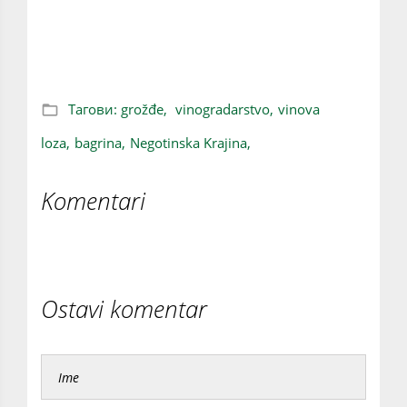
SORTA GROŽĐA BAGRINA: Stara sorta
prisutna samo u Negotinskoj Krajini
Тагови:
grožđe,
vinogradarstvo,
vinova
loza,
bagrina,
Negotinska Krajina,
Komentari
Ostavi komentar