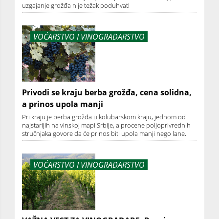
uzgajanje grožđa nije težak poduhvat!
VOĆARSTVO I VINOGRADARSTVO
Privodi se kraju berba grožđa, cena solidna,
a prinos upola manji
Pri kraju je berba grožđa u kolubarskom kraju, jednom od
najstarijih na vinskoj mapi Srbije, a procene poljoprivrednih
stručnjaka govore da će prinos biti upola manji nego lane.
VOĆARSTVO I VINOGRADARSTVO