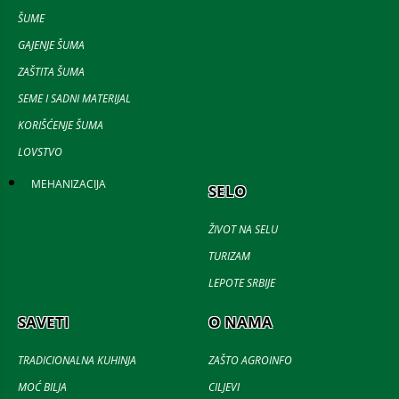
ŠUME
GAJENJE ŠUMA
ZAŠTITA ŠUMA
SEME I SADNI MATERIJAL
KORIŠĆENJE ŠUMA
LOVSTVO
MEHANIZACIJA
SELO
ŽIVOT NA SELU
TURIZAM
LEPOTE SRBIJE
SAVETI
O NAMA
TRADICIONALNA KUHINJA
ZAŠTO AGROINFO
MOĆ BILJA
CILJEVI