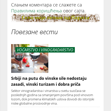
Слањем коментара се слажете са
Правилима коришћења
овог сајта.
Повезане вести
VOĆARSTVO I VINOGRADARSTVO
Srbiji na putu do vinske sile nedostaju
zasadi, vinski turizam i dobra priča
Sektor vinogradarstva i vinarstva u svetu suočava se
poslednjih godina sa smanjenjem površina pod vinovom
lozom, dok promena klimatskih uslova dovodi do istorijski
niske globalne proizvodnje vina.