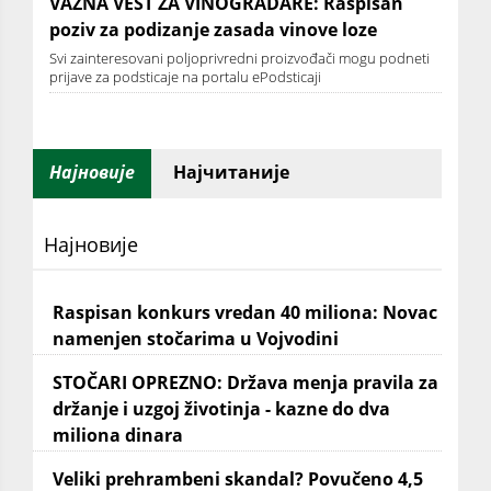
VAŽNA VEST ZA VINOGRADARE: Raspisan
poziv za podizanje zasada vinove loze
Svi zainteresovani poljoprivredni proizvođači mogu podneti
prijave za podsticaje na portalu ePodsticaji
Најновије
Најчитаније
Најновије
Raspisan konkurs vredan 40 miliona: Novac
namenjen stočarima u Vojvodini
STOČARI OPREZNO: Država menja pravila za
držanje i uzgoj životinja - kazne do dva
miliona dinara
Veliki prehrambeni skandal? Povučeno 4,5