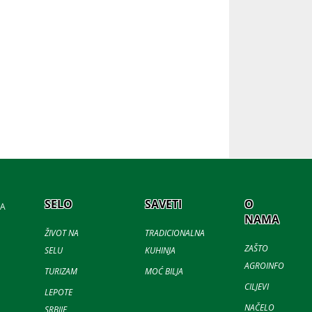
SELO
SAVETI
O
JA
NAMA
ŽIVOT NA
TRADICIONALNA
ZAŠTO
SELU
KUHINJA
AGROINFO
TURIZAM
MOĆ BILJA
CILJEVI
LEPOTE
NAČELO
SRBIJE