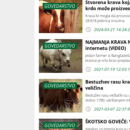
Stvorena krava koj
GOVEDARSTVO
krdo može proizvest
Krava bi mogla da proizvodi
28.818 jedinica insulina
2024-03-21 14:24:
NAJMANJA KRAVA NA 
GOVEDARSTVO
internetu (VIDEO)
Jedan farmer iz Bangladeša
kravice je vrlo brzo prepla
2021-07-19 12:03:
Bestuzhev rasu kra
GOVEDARSTVO
veličina
Bestužev rasu veštački su 
dobio 1780. ukrštanjem ml
2021-03-07 22:37:
ŠKOTSKO GOVEČE: V
GOVEDARSTVO
Idealno za imanja koja su