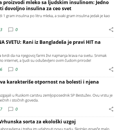
a proizvodi mleko sa ljudskim insulinom: Jedno
i dovoljno insulina za ceo svet
 1 gram insulina po litru mleka, a svaki gram insulina jedak je kao
23
0
SVETU: Rani iz Bangladeša je pravi HIT na
 tvrdi da na njegovoj farmi živi najmanja krava na svetu. Snimak
vio internet, a ljudi su oduševljeni ovim čudom prirode!
16
0
va karakteriše otpornost na bolesti i njena
uzgajali u Ruskom carstvu zemljoposednik SP Bestužev. Ovu vrstu je
ečnih i stočnih goveda.
07
0
rhunska sorta za ekološki uzgoj
 zaboravljena i treba im udahnuti novu nadu, škotsko goveče malo