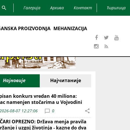
Галерија
Архива
Контакт
Ћирилица
ANSKA PROIZVODNJA
MEHANIZACIJA
Најновије
Најчитаније
pisan konkurs vredan 40 miliona:
ac namenjen stočarima u Vojvodini
2026-08-07 12:27:06
0
ČARI OPREZNO: Država menja pravila
ržanje i uzgoj životinja - kazne do dva