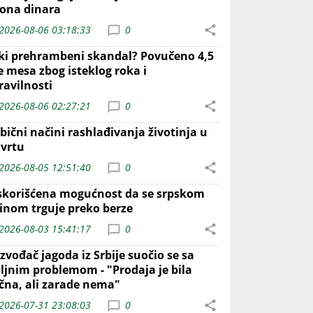
iona dinara
2026-08-06 03:18:33
0
iki prehrambeni skandal? Povučeno 4,5
e mesa zbog isteklog roka i
ravilnosti
2026-08-06 02:27:21
0
bični načini rashlađivanja životinja u
 vrtu
2026-08-05 12:51:40
0
skorišćena mogućnost da se srpskom
inom trguje preko berze
2026-08-03 15:41:17
0
zvođač jagoda iz Srbije suočio se sa
iljnim problemom - "Prodaja je bila
ična, ali zarade nema"
2026-07-31 23:08:03
0