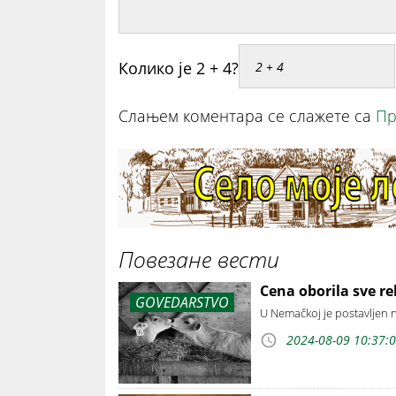
Колико је 2 + 4?
Слањем коментара се слажете са
Пр
Повезане вести
Cena oborila sve re
GOVEDARSTVO
U Nemačkoj je postavljen n
2024-08-09 10:37: