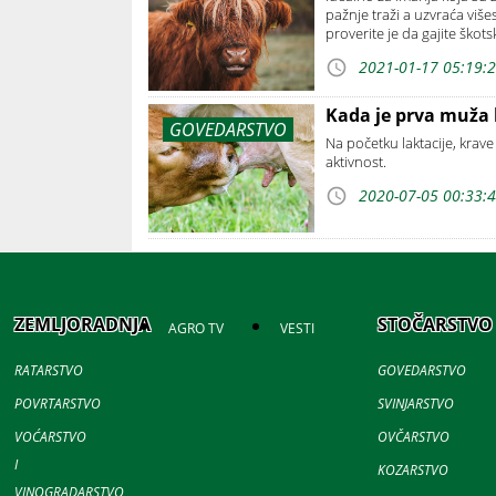
pažnje traži a uzvraća viš
proverite je da gajite škot
2021-01-17 05:19:
Kada je prva muža 
GOVEDARSTVO
Na početku laktacije, krav
aktivnost.
2020-07-05 00:33:
ZEMLJORADNJA
STOČARSTVO
AGRO TV
VESTI
RATARSTVO
GOVEDARSTVO
POVRTARSTVO
SVINJARSTVO
VOĆARSTVO
OVČARSTVO
I
KOZARSTVO
VINOGRADARSTVO