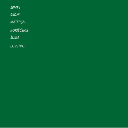
SEME I
SADNI
MATERIJAL
KORIŠĆENJE
ŠUMA
LOVSTVO