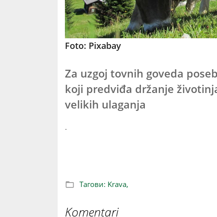
Foto: Pixabay
Za uzgoj tovnih goveda poseb
koji predviđa držanje životin
velikih ulaganja
.
Savremeni uzgoj na farmama muznih k
Тагови:
Krava,
Komentari