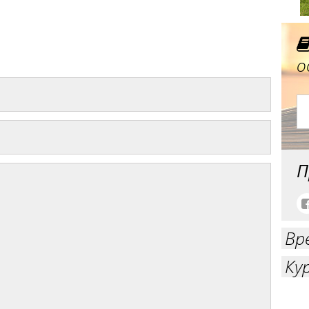
о
П
Вр
Ку