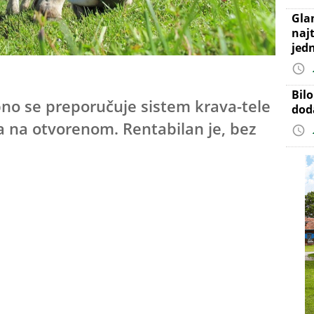
Gla
najt
jed
Bil
no se preporučuje sistem krava-tele
dod
ja na otvorenom. Rentabilan je, bez
rava