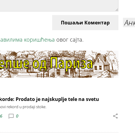
Ан
Пошаљи Коментар
авилима коришћења
овог сајта.
korde: Prodato je najskuplje tele na svetu
ovi rekord u prodaji stoke.
06
0