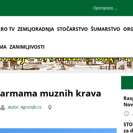
RO TV
ZEMLJORADNJA
STOČARSTVO
ŠUMARSTVO
ORG
AMA
ZANIMLJIVOSTI
 farmama muznih krava
Ras
Nov
Autor: Agroinfo.rs
STO
za d