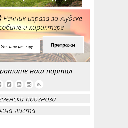
Речник израза за људске
собине и карактере
Претражи
ратите наш портал
еменска прогноза
рсна листа