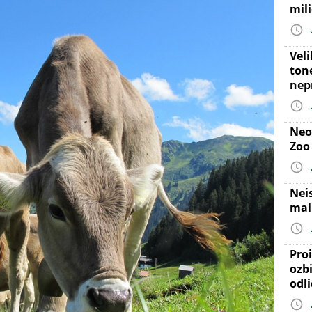
mil
Vel
ton
nep
Neo
Zoo
Nei
mal
Proi
ozb
odl