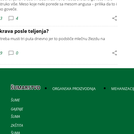
estruko više. Meso koje neki porede sa mesom angusa – prilika da to i
sko goveče.
23
4
krava posle teljenja?
e treba musti tri puta dnevno jer to podstiče mlečnu žlezdu na
49
0
ŠUMARSTVO
ORGANSKA PROIZVODNJA
MEHANIZACI
ŠUME
GAJENJE
ŠUMA
ZAŠTITA
ŠUMA