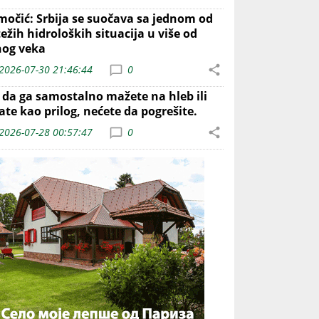
močić: Srbija se suočava sa jednom od
ežih hidroloških situacija u više od
nog veka
2026-07-30 21:46:44
0
o da ga samostalno mažete na hleb ili
ate kao prilog, nećete da pogrešite.
2026-07-28 00:57:47
0