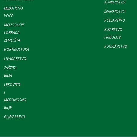
KONJARSTVO
EGZOTIČNO
ŽIVINARSTVO
VOĆE
PČELARSTVO
MELIORACIJE
RIBARSTVO
I OBRADA
I RIBOLOV
ZEMLJIŠTA
KUNIĆARSTVO
HORTIKULTURA
LIVADARSTVO
ZAŠTITA
BILJA
LEKOVITO
I
MEDONOSNO
BILJE
GLJIVARSTVO