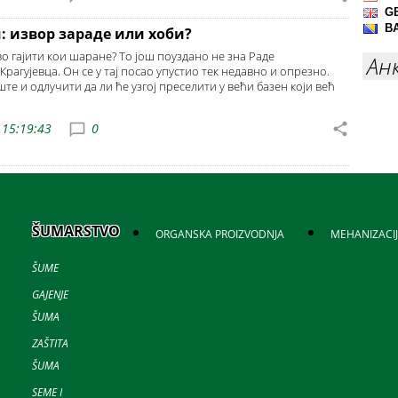
 извор зараде или хоби?
во гајити кои шаране? То још поуздано не зна Раде
Ан
Крагујевца. Он се у тај посао упустио тек недавно и опрезно.
е и одлучити да ли ће узгој преселити у већи базен који већ
 15:19:43
0
ŠUMARSTVO
ORGANSKA PROIZVODNJA
MEHANIZACI
ŠUME
GAJENJE
ŠUMA
ZAŠTITA
ŠUMA
SEME I