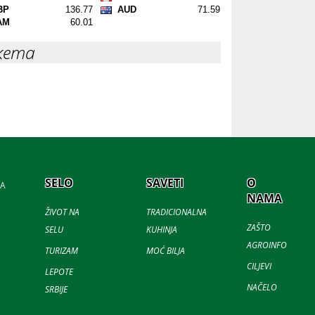
кета
SELO
SAVETI
O
JA
NAMA
ŽIVOT NA
TRADICIONALNA
ZAŠTO
SELU
KUHINJA
AGROINFO
TURIZAM
MOĆ BILJA
CILJEVI
LEPOTE
NAČELO
SRBIJE