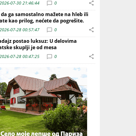
2026-07-30 21:46:44
0
o da ga samostalno mažete na hleb ili
ate kao prilog, nećete da pogrešite.
2026-07-28 00:57:47
0
adajz postao luksuz: U delovima
atske skuplji je od mesa
2026-07-28 00:47:25
0