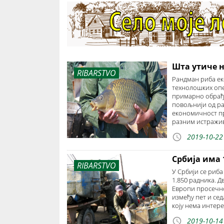
Шта утиче 
RIBARSTVO
Рандман риба еко
технолошких опер
примарно обрађе
повољнији од ра
економичност пр
разним истражи
2019-10-22
Србија има 
RIBARSTVO
У Србији се риба
1.850 радника. Д
Европи просечно
између пет и се
коју нема интер
2019-10-14