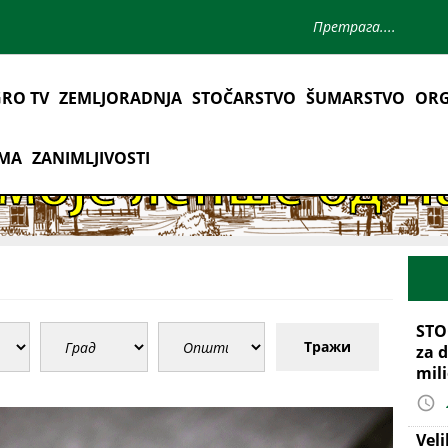
RO TV
ZEMLJORADNJA
STOČARSTVO
ŠUMARSTVO
ORG
AMA
ZANIMLJIVOSTI
STO
Тражи
za d
mil
Vel