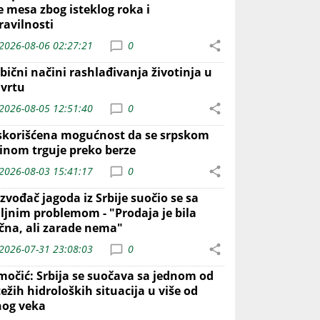
e mesa zbog isteklog roka i
ravilnosti
2026-08-06 02:27:21
0
bični načini rashlađivanja životinja u
 vrtu
2026-08-05 12:51:40
0
skorišćena mogućnost da se srpskom
inom trguje preko berze
2026-08-03 15:41:17
0
zvođač jagoda iz Srbije suočio se sa
iljnim problemom - "Prodaja je bila
ična, ali zarade nema"
2026-07-31 23:08:03
0
močić: Srbija se suočava sa jednom od
ežih hidroloških situacija u više od
nog veka