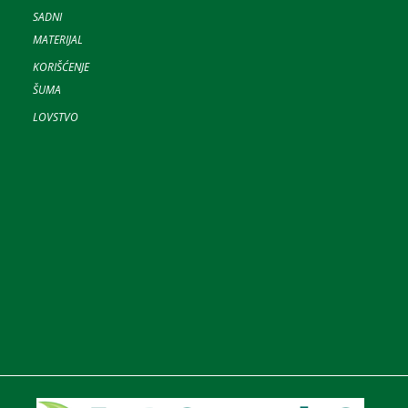
SADNI
MATERIJAL
KORIŠĆENJE
ŠUMA
LOVSTVO