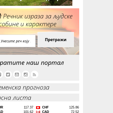
Речник израза за људске
собине и карактере
Претражи
ратите наш портал
еменска прогноза
рсна листа