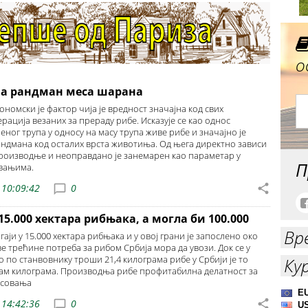
о
на рандман меса шарана
номски је фактор чија је вредност значајна код свих
ација везаних за прераду рибе. Исказује се као однос
ног трупа у односу на масу трупа живе рибе и значајно је
ндмана код осталих врста животиња. Од њега директно зависи
оизводње и неоправдано је занемарен као параметар у
П
вањима.
 10:09:42
0
15.000 хектара рибњака, а могла би 100.000
Вр
 гаји у 15.000 хектара рибњака и у овој грани је запослено око
ве трећине потреба за рибом Србија мора да увози. Док се у
 по станвовнику троши 21,4 килограма рибе у Србији је то
Ку
дам килограма. Производња рибе профитабилна делатност за
есовања
 14:42:36
0