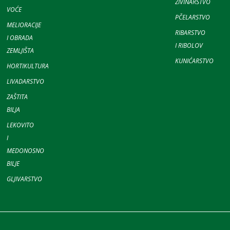
ŽIVINARSTVO
VOĆE
PČELARSTVO
MELIORACIJE
RIBARSTVO
I OBRADA
I RIBOLOV
ZEMLJIŠTA
KUNIĆARSTVO
HORTIKULTURA
LIVADARSTVO
ZAŠTITA
BILJA
LEKOVITO
I
MEDONOSNO
BILJE
GLJIVARSTVO