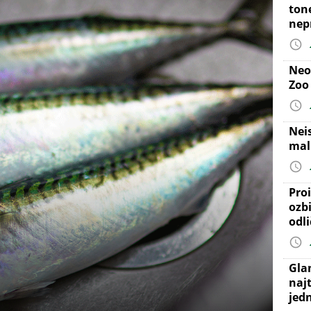
ton
nep
Neo
Zoo
Nei
mal
Proi
ozb
odl
Gla
najt
jed