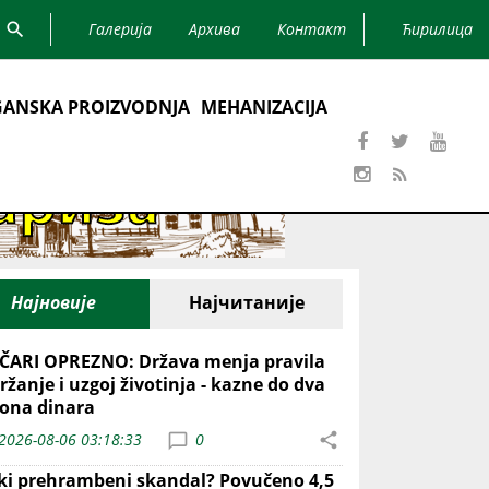
Галерија
Архива
Контакт
Ћирилица
ANSKA PROIZVODNJA
MEHANIZACIJA
Најновије
Најчитаније
ČARI OPREZNO: Država menja pravila
ržanje i uzgoj životinja - kazne do dva
iona dinara
2026-08-06 03:18:33
0
iki prehrambeni skandal? Povučeno 4,5