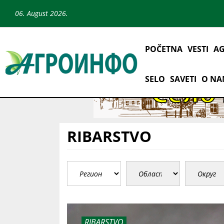
06. August 2026.
POČETNA
VESTI
AG
SELO
SAVETI
O N
RIBARSTVO
RIBARSTVO