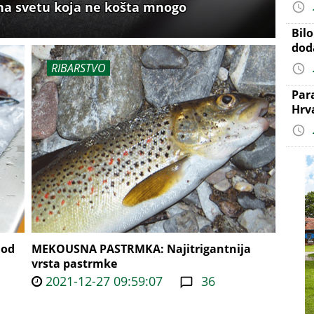
 na svetu koja ne košta mnogo
Bil
dod
RIBARSTVO
Par
Hrv
 od
MEKOUSNA PASTRMKA: Najitrigantnija
vrsta pastrmke
2021-12-27 09:59:07
36