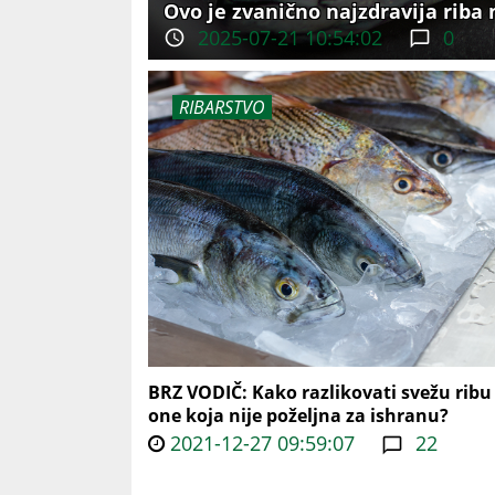
Ovo je zvanično najzdravija riba
2025-07-21 10:54:02
0
RIBARSTVO
BRZ VODIČ: Kako razlikovati svežu ribu
one koja nije poželjna za ishranu?
2021-12-27 09:59:07
22