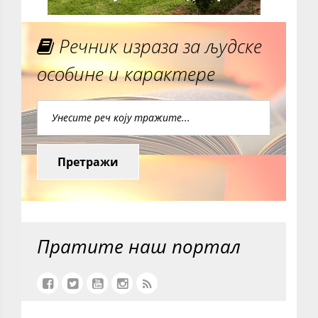
Речник израза за људске
особине и карактере
Претражи
Пратите наш портал