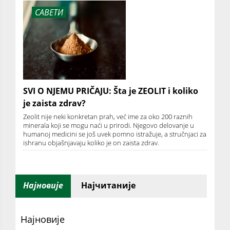
САВЕТИ
SVI O NJEMU PRIČAJU: Šta je ZEOLIT i koliko
je zaista zdrav?
Zeolit nije neki konkretan prah, već ime za oko 200 raznih
minerala koji se mogu naći u prirodi. Njegovo delovanje u
humanoj medicini se još uvek pomno istražuje, a stručnjaci za
ishranu objašnjavaju koliko je on zaista zdrav.
Најновије
Најчитаније
Најновије