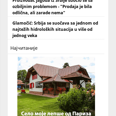
Proizvođač jagoda iz Srbije suočio se sa
ozbiljnim problemom - "Prodaja je bila
odlična, ali zarade nema"
Glamočić: Srbija se suočava sa jednom od
najtežih hidroloških situacija u više od
jednog veka
Најчитаније