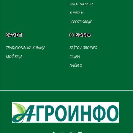
ŽIVOT NA SELU
TURIZAM
LEPOTE SRBIJE
SAVETI
O NAMA
TRADICIONALNA KUHINJA
ZAŠTO AGROINFO
MOĆ BILJA
CILJEVI
NAČELO