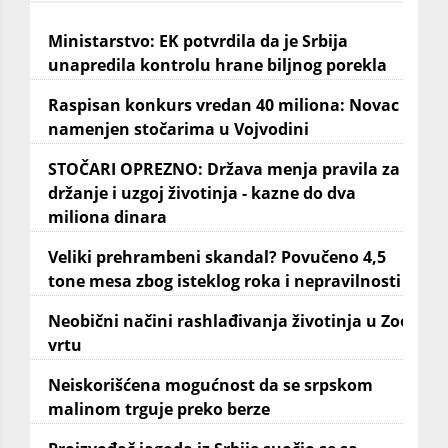
Ministarstvo: EK potvrdila da je Srbija
unapredila kontrolu hrane biljnog porekla
Raspisan konkurs vredan 40 miliona: Novac
namenjen stočarima u Vojvodini
STOČARI OPREZNO: Država menja pravila za
držanje i uzgoj životinja - kazne do dva
miliona dinara
Veliki prehrambeni skandal? Povučeno 4,5
tone mesa zbog isteklog roka i nepravilnosti
Neobični načini rashlađivanja životinja u Zoo
vrtu
Neiskorišćena mogućnost da se srpskom
malinom trguje preko berze