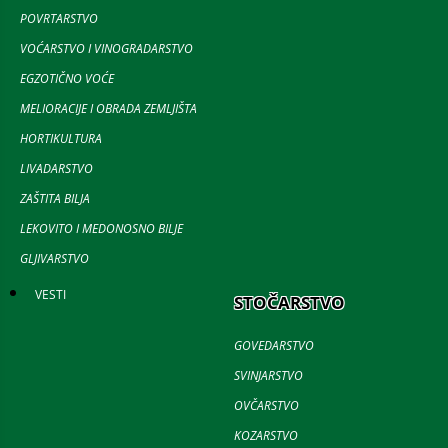
POVRTARSTVO
VOĆARSTVO I VINOGRADARSTVO
EGZOTIČNO VOĆE
MELIORACIJE I OBRADA ZEMLJIŠTA
HORTIKULTURA
LIVADARSTVO
ZAŠTITA BILJA
LEKOVITO I MEDONOSNO BILJE
GLJIVARSTVO
VESTI
STOČARSTVO
GOVEDARSTVO
SVINJARSTVO
OVČARSTVO
KOZARSTVO