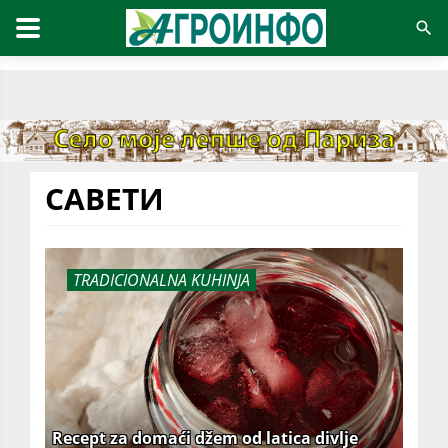
САВЕТИ
TRADICIONALNA KUHINJA
Recept za domaći džem od latica divlje