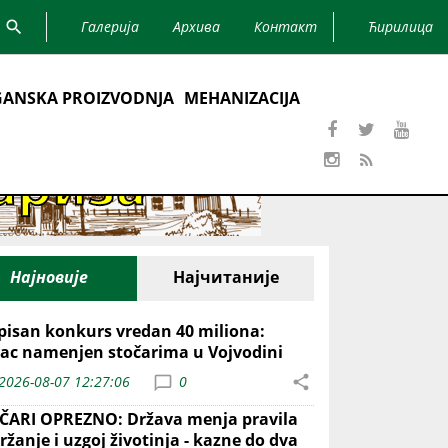
Галерија
Архива
Контакт
Ћирилица
ANSKA PROIZVODNJA
MEHANIZACIJA
Најновије
Најчитаније
pisan konkurs vredan 40 miliona:
ac namenjen stočarima u Vojvodini
2026-08-07 12:27:06
0
ČARI OPREZNO: Država menja pravila
ržanje i uzgoj životinja - kazne do dva