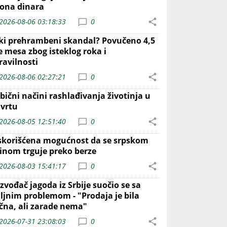
iona dinara
2026-08-06 03:18:33
0
iki prehrambeni skandal? Povučeno 4,5
e mesa zbog isteklog roka i
ravilnosti
2026-08-06 02:27:21
0
bični načini rashlađivanja životinja u
 vrtu
2026-08-05 12:51:40
0
skorišćena mogućnost da se srpskom
inom trguje preko berze
2026-08-03 15:41:17
0
zvođač jagoda iz Srbije suočio se sa
iljnim problemom - "Prodaja je bila
ična, ali zarade nema"
2026-07-31 23:08:03
0