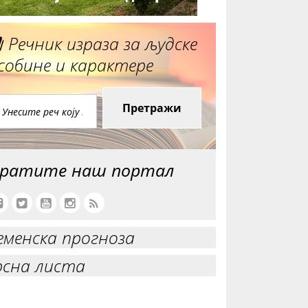
Речник израза за људске
собине и карактере
Претражи
ратите наш портал
еменска прогноза
рсна листа