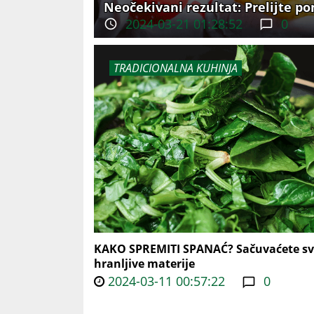
Neočekivani rezultat: Prelijte p
2024-03-21 01:28:52
0
TRADICIONALNA KUHINJA
KAKO SPREMITI SPANAĆ? Sačuvaćete s
hranljive materije
2024-03-11 00:57:22
0