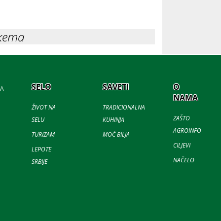
кета
SELO
SAVETI
O
JA
NAMA
ŽIVOT NA
TRADICIONALNA
ZAŠTO
SELU
KUHINJA
AGROINFO
TURIZAM
MOĆ BILJA
CILJEVI
LEPOTE
NAČELO
SRBIJE