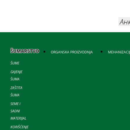
Ан
ŠUMARSTVO
ORGANSKA PROIZVODNJA
MEHANIZACI
ŠUME
GAJENJE
ŠUMA
ZAŠTITA
ŠUMA
SEME I
SADNI
MATERIJAL
KORIŠĆENJE