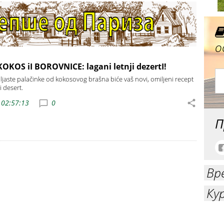
о
OKOS iI BOROVNICE: lagani letnji dezertI!
ljaste palačinke od kokosovog brašna biće vaš novi, omiljeni recept
 desert.
 02:57:13
0
П
Вр
Ку