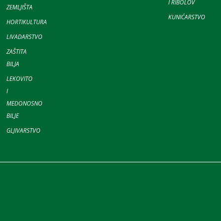
I RIBOLOV
ZEMLJIŠTA
KUNIĆARSTVO
HORTIKULTURA
LIVADARSTVO
ZAŠTITA
BILJA
LEKOVITO
I
MEDONOSNO
BILJE
GLJIVARSTVO