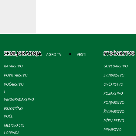
ZEMLJORADNJA
STOČARSTVO
AGRO TV
VESTI
RATARSTVO
GOVEDARSTVO
POVRTARSTVO
SVINJARSTVO
VOĆARSTVO
OVČARSTVO
I
KOZARSTVO
VINOGRADARSTVO
KONJARSTVO
EGZOTIČNO
ŽIVINARSTVO
VOĆE
PČELARSTVO
MELIORACIJE
RIBARSTVO
I OBRADA