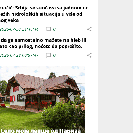
močić: Srbija se suočava sa jednom od
ežih hidroloških situacija u više od
nog veka
2026-07-30 21:46:44
0
o da ga samostalno mažete na hleb ili
ate kao prilog, nećete da pogrešite.
2026-07-28 00:57:47
0