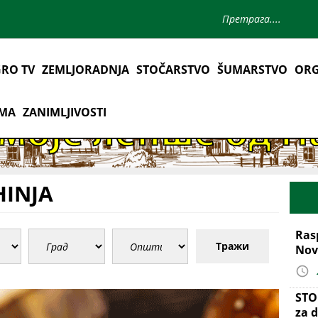
RO TV
ZEMLJORADNJA
STOČARSTVO
ŠUMARSTVO
ORG
AMA
ZANIMLJIVOSTI
HINJA
Ras
Тражи
Nov
STO
za d