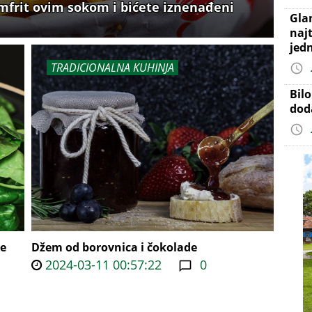
omfrit ovim sokom i bićete iznenađeni
Gla
najt
jed
TRADICIONALNA KUHINJA
Bil
dod
ve
Džem od borovnica i čokolade
2024-03-11 00:57:22
0