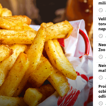
mil
Vel
ton
nep
Neo
Zoo
Nei
mal
Proi
ozb
odl