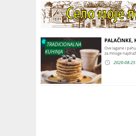
PALAČINKE, K
TRADICIONALNA
Ove lagane i pahu
KUHINJA
za mnoge najdraži
2020-08-25