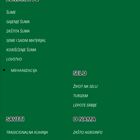
ŠUME
GAJENJE ŠUMA
ZAŠTITA ŠUMA
SEME I SADNI MATERIJAL
KORIŠĆENJE ŠUMA
LOVSTVO
MEHANIZACIJA
SELO
ŽIVOT NA SELU
TURIZAM
LEPOTE SRBIJE
SAVETI
O NAMA
TRADICIONALNA KUHINJA
ZAŠTO AGROINFO