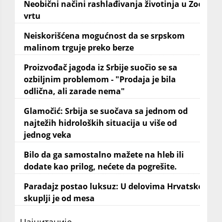
Neobični načini rashlađivanja životinja u Zoo
vrtu
Neiskorišćena mogućnost da se srpskom
malinom trguje preko berze
Proizvođač jagoda iz Srbije suočio se sa
ozbiljnim problemom - "Prodaja je bila
odlična, ali zarade nema"
Glamočić: Srbija se suočava sa jednom od
najtežih hidroloških situacija u više od
jednog veka
Bilo da ga samostalno mažete na hleb ili
dodate kao prilog, nećete da pogrešite.
Paradajz postao luksuz: U delovima Hrvatske
skuplji je od mesa