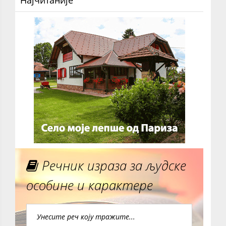
Најчитаније
Речник израза за људске
особине и карактере