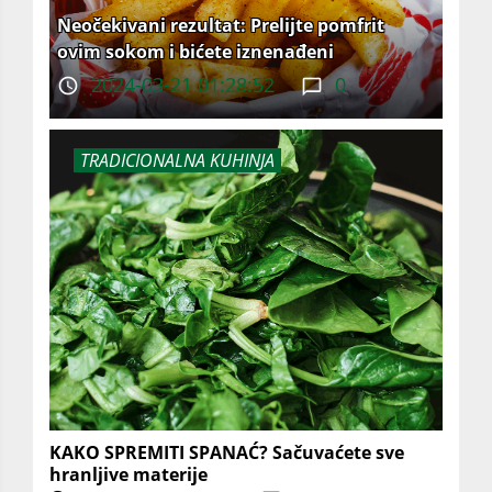
Neočekivani rezultat: Prelijte pomfrit
ovim sokom i bićete iznenađeni
2024-03-21 01:28:52
0
TRADICIONALNA KUHINJA
KAKO SPREMITI SPANAĆ? Sačuvaćete sve
hranljive materije