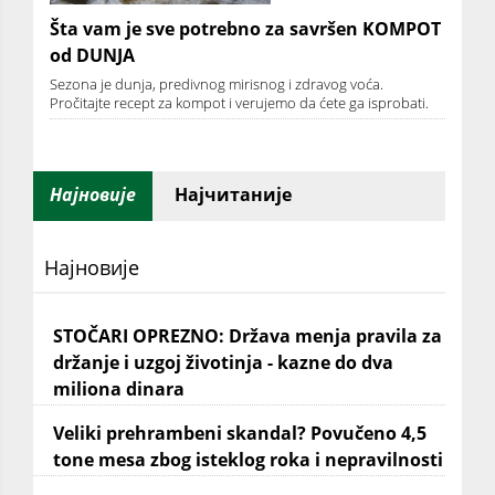
Šta vam je sve potrebno za savršen KOMPOT
od DUNJA
Sezona je dunja, predivnog mirisnog i zdravog voća.
Pročitajte recept za kompot i verujemo da ćete ga isprobati.
Најновије
Најчитаније
Најновије
STOČARI OPREZNO: Država menja pravila za
držanje i uzgoj životinja - kazne do dva
miliona dinara
Veliki prehrambeni skandal? Povučeno 4,5
tone mesa zbog isteklog roka i nepravilnosti