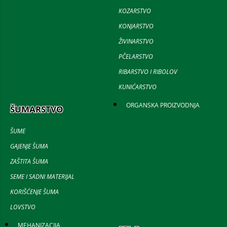
KOZARSTVO
KONJARSTVO
ŽIVINARSTVO
PČELARSTVO
RIBARSTVO I RIBOLOV
KUNIĆARSTVO
ORGANSKA PROIZVODNJA
ŠUMARSTVO
ŠUME
GAJENJE ŠUMA
ZAŠTITA ŠUMA
SEME I SADNI MATERIJAL
KORIŠĆENJE ŠUMA
LOVSTVO
MEHANIZACIJA