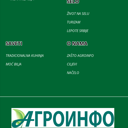
SELO
ŽIVOT NA SELU
TURIZAM
LEPOTE SRBIJE
SAVETI
O NAMA
TRADICIONALNA KUHINJA
ZAŠTO AGROINFO
MOĆ BILJA
CILJEVI
NAČELO