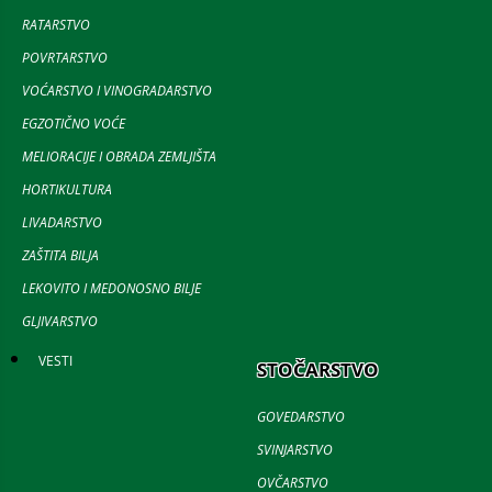
RATARSTVO
POVRTARSTVO
VOĆARSTVO I VINOGRADARSTVO
EGZOTIČNO VOĆE
MELIORACIJE I OBRADA ZEMLJIŠTA
HORTIKULTURA
LIVADARSTVO
ZAŠTITA BILJA
LEKOVITO I MEDONOSNO BILJE
GLJIVARSTVO
VESTI
STOČARSTVO
GOVEDARSTVO
SVINJARSTVO
OVČARSTVO