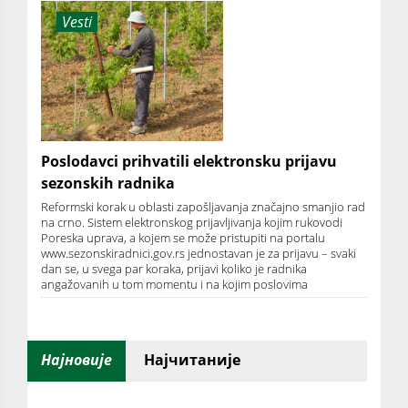
Vesti
Poslodavci prihvatili elektronsku prijavu
sezonskih radnika
Reformski korak u oblasti zapošljavanja značajno smanjio rad
na crno. Sistem elektronskog prijavljivanja kojim rukovodi
Poreska uprava, a kojem se može pristupiti na portalu
www.sezonskiradnici.gov.rs jednostavan je za prijavu – svaki
dan se, u svega par koraka, prijavi koliko je radnika
angažovanih u tom momentu i na kojim poslovima
Најновије
Најчитаније