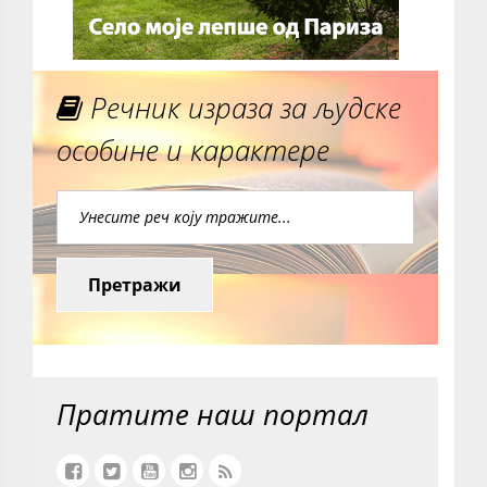
Речник израза за људске
особине и карактере
Претражи
Пратите наш портал