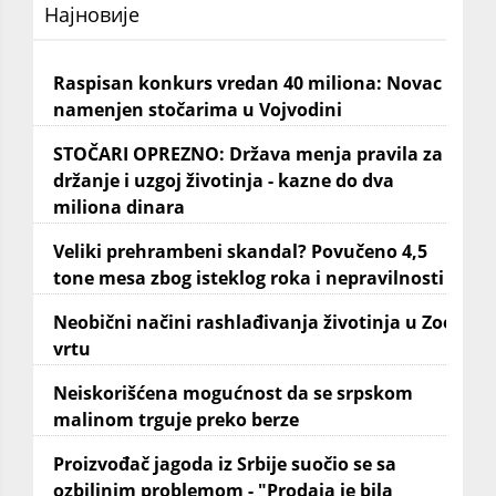
Најновије
Raspisan konkurs vredan 40 miliona: Novac
namenjen stočarima u Vojvodini
STOČARI OPREZNO: Država menja pravila za
držanje i uzgoj životinja - kazne do dva
miliona dinara
Veliki prehrambeni skandal? Povučeno 4,5
tone mesa zbog isteklog roka i nepravilnosti
Neobični načini rashlađivanja životinja u Zoo
vrtu
Neiskorišćena mogućnost da se srpskom
malinom trguje preko berze
Proizvođač jagoda iz Srbije suočio se sa
ozbiljnim problemom - "Prodaja je bila