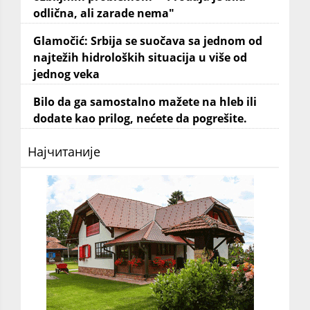
odlična, ali zarade nema"
Glamočić: Srbija se suočava sa jednom od
najtežih hidroloških situacija u više od
jednog veka
Bilo da ga samostalno mažete na hleb ili
dodate kao prilog, nećete da pogrešite.
Најчитаније