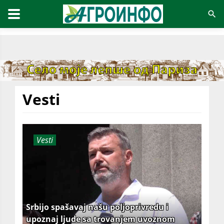
Vesti
Vesti
Srbijo spašavaj našu poljoprivredu i
upoznaj ljude sa trovanjem uvoznom