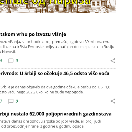
tskom vrhu po izvozu višnje
izvozu višanja, sa prihodima koji premašuju gotovo 59 miliona evra
odlaze na tržišta Evropske unije, a značajan deo se plasira i u Rusiju
u Novosti.
15
0
rivrede: U Srbiji se očekuje 46,5 odsto više voća
 Srbije je danas objavilo da ove godine očekuje berbu od 1,5 i 1,6
odsto veću nego 2025, ukoliko ne bude nepogoda.
07
0
biji nestalo 62.000 poljoprivrednih gazdinstava
stava danas čini osnovu srpske poljoprivrede, ali broj ljudi i
 od proizvodnje hrane iz godine u godinu opada.