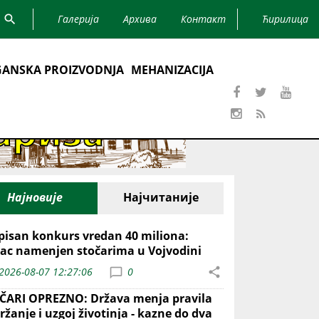
Галерија
Архива
Контакт
Ћирилица
ANSKA PROIZVODNJA
MEHANIZACIJA
Најновије
Најчитаније
pisan konkurs vredan 40 miliona:
ac namenjen stočarima u Vojvodini
2026-08-07 12:27:06
0
ČARI OPREZNO: Država menja pravila
ržanje i uzgoj životinja - kazne do dva