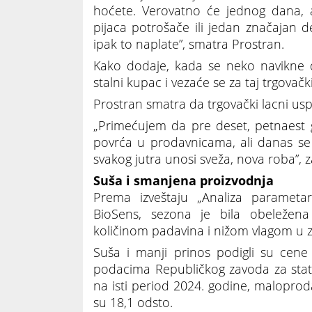
hoćete. Verovatno će jednog dana, a
pijaca potrošače ili jedan značajan 
ipak to naplate”, smatra Prostran.
Kako dodaje, kada se neko navikne d
stalni kupac i vezaće se za taj trgovačk
Prostran smatra da trgovački lacni us
„Primećujem da pre deset, petnaest g
povrća u prodavnicama, ali danas se
svakog jutra unosi sveža, nova roba”, z
Suša i smanjena proizvodnja
Prema izveštaju „Analiza parametara
BioSens, sezona je bila obeleže
količinom padavina i nižom vlagom u 
Suša i manji prinos podigli su cene
podacima Republičkog zavoda za stati
na isti period 2024. godine, malopro
su 18,1 odsto.