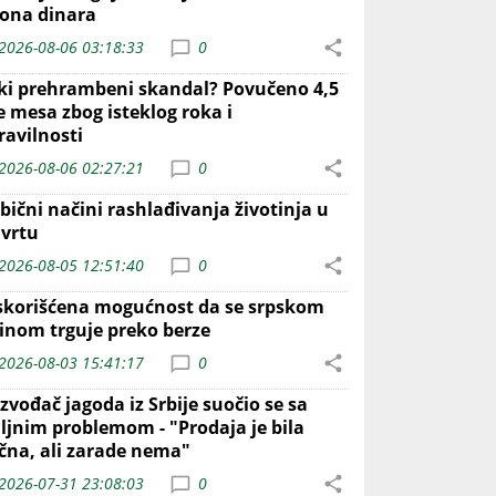
iona dinara
2026-08-06 03:18:33
0
iki prehrambeni skandal? Povučeno 4,5
e mesa zbog isteklog roka i
ravilnosti
2026-08-06 02:27:21
0
bični načini rashlađivanja životinja u
 vrtu
2026-08-05 12:51:40
0
skorišćena mogućnost da se srpskom
inom trguje preko berze
2026-08-03 15:41:17
0
zvođač jagoda iz Srbije suočio se sa
iljnim problemom - "Prodaja je bila
ična, ali zarade nema"
2026-07-31 23:08:03
0