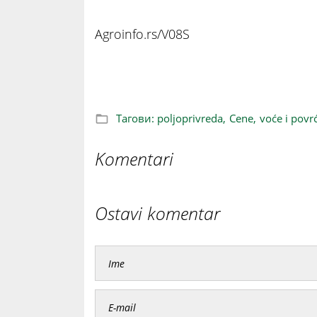
Agroinfo.rs/V08S
Zašto je voće i povrće skuplje na pijaci
Тагови:
poljoprivreda,
Cene,
voće i povr
Komentari
Ostavi komentar