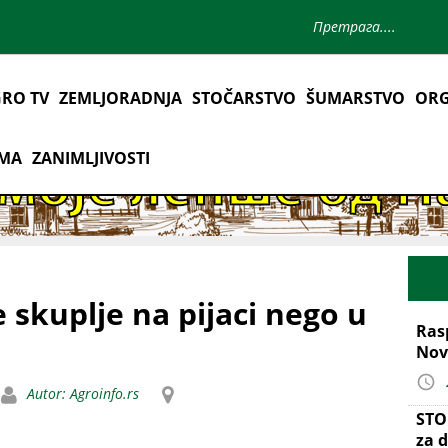
RO TV
ZEMLJORADNJA
STOČARSTVO
ŠUMARSTVO
ORG
AMA
ZANIMLJIVOSTI
e skuplje na pijaci nego u
Ras
Nov
Autor: Agroinfo.rs
STO
za d