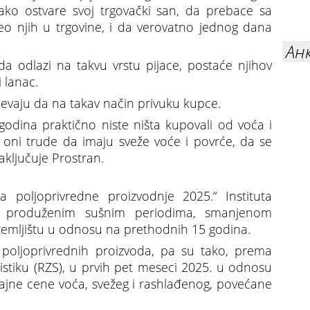
ko ostvare svoj trgovački san, da prebace sa
deo njih u trgovine, i da verovatno jednog dana
Ан
a odlazi na takvu vrstu pijace, postaće njihov
i lanac.
pevaju da na takav način privuku kupce.
odina praktično niste ništa kupovali od voća i
 oni trude da imaju sveže voće i povrće, da se
aključuje Prostran.
 poljoprivredne proizvodnje 2025.“ Instituta
na produženim sušnim periodima, smanjenom
zemljištu u odnosu na prethodnih 15 godina.
 poljoprivrednih proizvoda, pa su tako, prema
stiku (RZS), u prvih pet meseci 2025. u odnosu
dajne cene voća, svežeg i rashlađenog, povećane