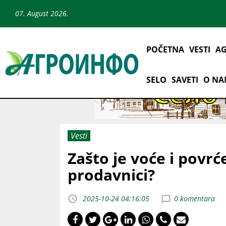
07. August 2026.
POČETNA
VESTI
AG
SELO
SAVETI
O N
Vesti
Zašto je voće i povrć
prodavnici?
2025-10-24 04:16:05
0 komentara