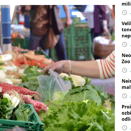
mil
Vel
ton
nep
Neo
Zoo
Nei
mal
Proi
ozb
odl