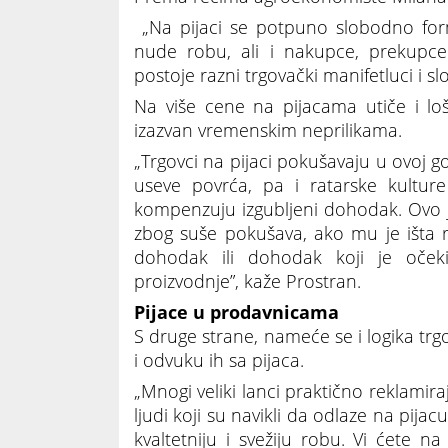
„Na pijaci se potpuno slobodno form
nude robu, ali i nakupce, prekupce. 
postoje razni trgovački manifetluci i s
Na više cene na pijacama utiče i lo
izazvan vremenskim neprilikama.
„Trgovci na pijaci pokušavaju u ovoj go
useve povrća, pa i ratarske kultu
kompenzuju izgubljeni dohodak. Ovo 
zbog suše pokušava, ako mu je išta r
dohodak ili dohodak koji je očekiv
proizvodnje”, kaže Prostran.
Pijace u prodavnicama
S druge strane, nameće se i logika tr
i odvuku ih sa pijaca.
„Mnogi veliki lanci praktično reklamira
ljudi koji su navikli da odlaze na pijac
kvaltetniju i svežiju robu. Vi ćete 