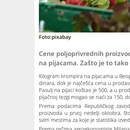
Foto:pixabay
Cene poljoprivrednih proizvo
na pijacama. Zašto je to tako
Kilogram krompira na pijacama u Beog
dinara, dok je najčešća cena u prodavn
Pasulj na pijaci koštao je 500, a u pr
pijačnoj tezgi mogao se naći za 150, 
Prema podacima Republičkog zavoda 
proizvoda u prvoj nedelji oktobra, št
svim mestima za koje je statistika izv
Prema rečima agroekonomiste Milana Pr