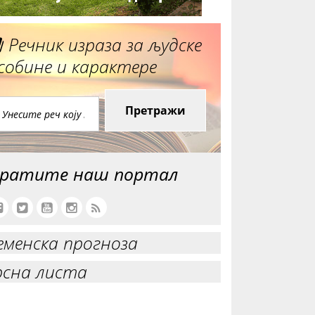
Речник израза за људске
собине и карактере
Претражи
ратите наш портал
еменска прогноза
рсна листа