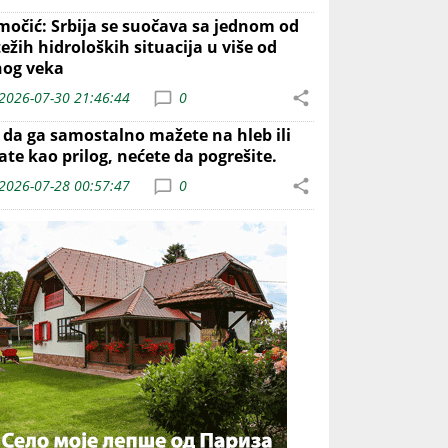
močić: Srbija se suočava sa jednom od
ežih hidroloških situacija u više od
nog veka
2026-07-30 21:46:44
0
o da ga samostalno mažete na hleb ili
ate kao prilog, nećete da pogrešite.
2026-07-28 00:57:47
0