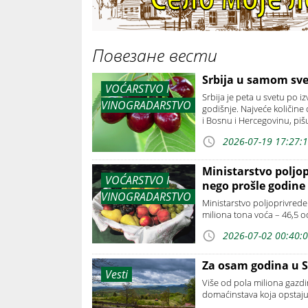
Повезане вести
Srbija u samom sve
VOĆARSTVO I
Srbija je peta u svetu po 
VINOGRADARSTVO
godišnje. Najveće količine 
i Bosnu i Hercegovinu, piš
2026-07-19 17:27:
Ministarstvo poljop
VOĆARSTVO I
nego prošle godine
VINOGRADARSTVO
Ministarstvo poljoprivrede
miliona tona voća – 46,5 
2026-07-02 00:40:
Za osam godina u Sr
Vesti
Više od pola miliona gazdin
domaćinstava koja opstaju