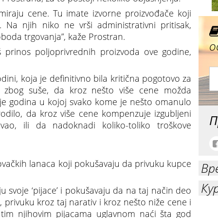
iraju cene. Tu imate izvorne proizvođače koji
Na njih niko ne vrši administrativni pritisak,
loboda trgovanja”, kaže Prostran.
о
š prinos poljoprivrednih proizvoda ove godine,
dini, koja je definitivno bila kritična pogotovo za
re zbog suše, da kroz nešto više cene možda
je godina u kojoj svako kome je nešto omanulo
odilo, da kroz više cene kompenzuje izgubljeni
П
ao, ili da nadoknadi koliko-toliko troškove
govačkih lanaca koji pokušavaju da privuku kupce
Вр
Ку
ju svoje ‘pijace’ i pokušavaju da na taj način deo
u, privuku kroz taj narativ i kroz nešto niže cene i
na tim njihovim pijacama uglavnom naći šta god