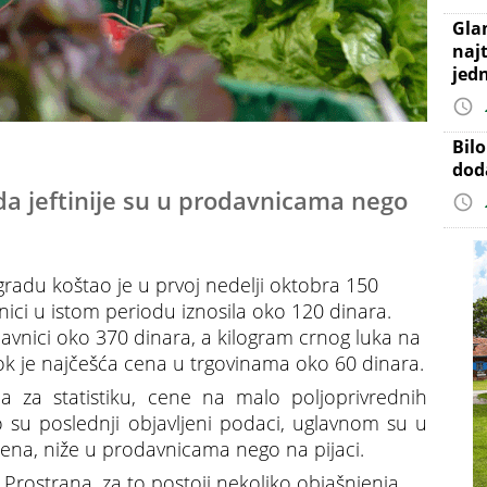
Gla
najt
jed
Bil
dod
da jeftinije su u prodavnicama nego
radu koštao je u prvoj nedelji oktobra 150
ici u istom periodu iznosila oko 120 dinara.
odavnici oko 370 dinara, a kilogram crnog luka na
dok je najčešća cena u trgovinama oko 60 dinara.
za statistiku, cene na malo poljoprivrednih
o su poslednji objavljeni podaci, uglavnom su u
edena, niže u prodavnicama nego na pijaci.
ostrana, za to postoji nekoliko objašnjenja.