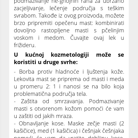
podmazivanje ne-gnojnih rana za ubrzano
zacjeljivanje, lečenje područja s teškim
svrabom. Takođe iz ovog proizvoda, možete
brzo pripremiti opečenu mast: kombinirati
dovoljno rastopljene masti s pčelinjim
voskom i medom. Čuvajte ovaj lek u
frižideru.
U kućnoj kozmetologiji može se
koristiti u druge svrhe:
- Borba protiv hladnoće i ljuštenja kože.
Lekovita mast se priprema od masti i meda
u promeru 2: 1 i nanosi se na bilo koja
problematična područja tela.
- Zaštita od smrzavanja. Podmazivanje
masti s otvorenom kožom pomoći će vam
u zaštiti od jakih mraza.
- Obnavljanje kose. Maske zečje masti (2
kašičice), med (1 kašičica) i češnjak češnjaka