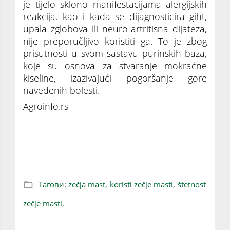
je tijelo sklono manifestacijama alergijskih
reakcija, kao i kada se dijagnosticira giht,
upala zglobova ili neuro-artritisna dijateza,
nije preporučljivo koristiti ga. To je zbog
prisutnosti u svom sastavu purinskih baza,
koje su osnova za stvaranje mokraćne
kiseline, izazivajući pogoršanje gore
navedenih bolesti.
Agroinfo.rs
Zečja mast: Korisna svojstva i njena
upotreba
Тагови:
zečja mast,
koristi zečje masti,
štetnost
zečje masti,