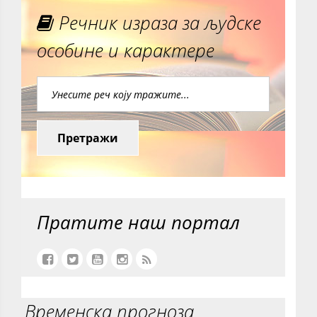
Речник израза за људске
особине и карактере
Претражи
Пратите наш портал
Временска прогноза