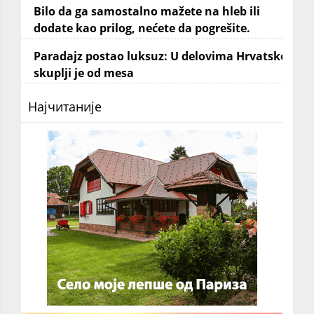
Bilo da ga samostalno mažete na hleb ili
dodate kao prilog, nećete da pogrešite.
Paradajz postao luksuz: U delovima Hrvatske
skuplji je od mesa
Најчитаније