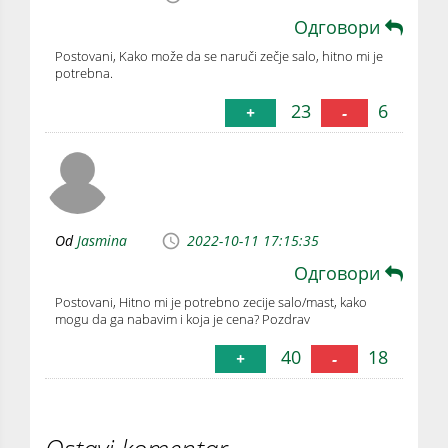
Одговори
Postovani, Kako može da se naruči zečje salo, hitno mi je
potrebna.
23
6
+
-
Od
Jasmina
2022-10-11 17:15:35
Одговори
Postovani, Hitno mi je potrebno zecije salo/mast, kako
mogu da ga nabavim i koja je cena? Pozdrav
40
18
+
-