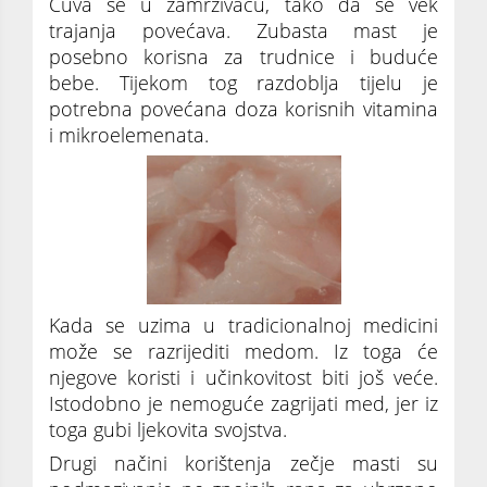
Čuva se u zamrzivaču, tako da se vek
trajanja povećava. Zubasta mast je
posebno korisna za trudnice i buduće
bebe. Tijekom tog razdoblja tijelu je
potrebna povećana doza korisnih vitamina
i mikroelemenata.
Kada se uzima u tradicionalnoj medicini
može se razrijediti medom. Iz toga će
njegove koristi i učinkovitost biti još veće.
Istodobno je nemoguće zagrijati med, jer iz
toga gubi ljekovita svojstva.
Drugi načini korištenja zečje masti su