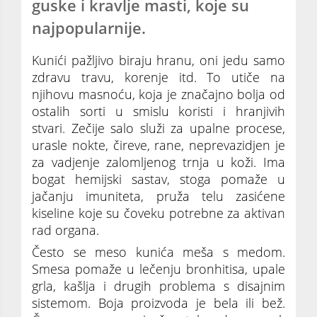
guske i kravlje masti, koje su
najpopularnije.
Kunići pažljivo biraju hranu, oni jedu samo
zdravu travu, korenje itd. To utiče na
njihovu masnoću, koja je značajno bolja od
ostalih sorti u smislu koristi i hranjivih
stvari. Zečije salo služi za upalne procese,
urasle nokte, čireve, rane, neprevazidjen je
za vadjenje zalomljenog trnja u koži. Ima
bogat hemijski sastav, stoga pomaže u
jačanju imuniteta, pruža telu zasićene
kiseline koje su čoveku potrebne za aktivan
rad organa.
Često se meso kunića meša s medom.
Smesa pomaže u lečenju bronhitisa, upale
grla, kašlja i drugih problema s disajnim
sistemom. Boja proizvoda je bela ili bež.