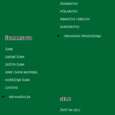
ŽIVINARSTVO
PČELARSTVO
RIBARSTVO I RIBOLOV
KUNIĆARSTVO
ORGANSKA PROIZVODNJA
ŠUMARSTVO
ŠUME
GAJENJE ŠUMA
ZAŠTITA ŠUMA
SEME I SADNI MATERIJAL
KORIŠĆENJE ŠUMA
LOVSTVO
MEHANIZACIJA
SELO
ŽIVOT NA SELU