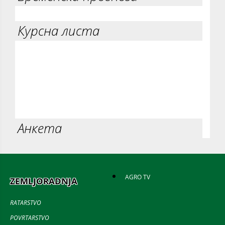
Курсна листа
Анкета
AGRO TV
ZEMLJORADNJA
RATARSTVO
POVRTARSTVO