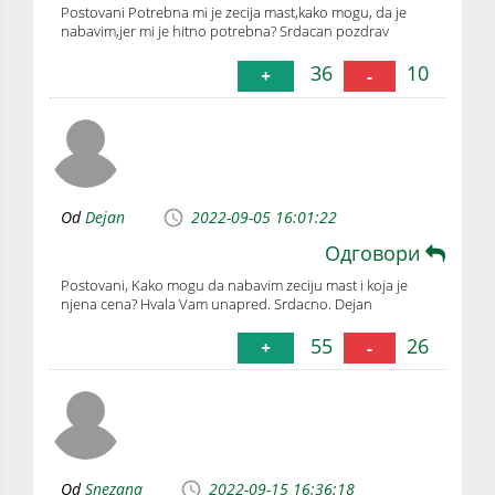
Postovani Potrebna mi je zecija mast,kako mogu, da je
nabavim,jer mi je hitno potrebna? Srdacan pozdrav
36
10
+
-
Od
Dejan
2022-09-05 16:01:22
Одговори
Postovani, Kako mogu da nabavim zeciju mast i koja je
njena cena? Hvala Vam unapred. Srdacno. Dejan
55
26
+
-
Od
Snezana
2022-09-15 16:36:18