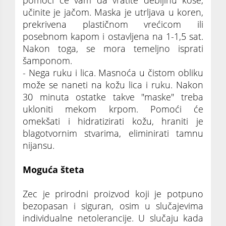
pomoći će vam da vratite debljinu kose,
učinite je jačom. Maska je utrljava u koren,
prekrivena plastičnom vrećicom ili
posebnom kapom i ostavljena na 1-1,5 sat.
Nakon toga, se mora temeljno isprati
šamponom.
- Nega ruku i lica. Masnoća u čistom obliku
može se naneti na kožu lica i ruku. Nakon
30 minuta ostatke takve "maske" treba
ukloniti mekom krpom. Pomoći će
omekšati i hidratizirati kožu, hraniti je
blagotvornim stvarima, eliminirati tamnu
nijansu.
Moguća šteta
Zec je prirodni proizvod koji je potpuno
bezopasan i siguran, osim u slučajevima
individualne netolerancije. U slučaju kada