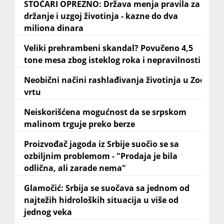
STOČARI OPREZNO: Država menja pravila za
držanje i uzgoj životinja - kazne do dva
miliona dinara
Veliki prehrambeni skandal? Povučeno 4,5
tone mesa zbog isteklog roka i nepravilnosti
Neobični načini rashlađivanja životinja u Zoo
vrtu
Neiskorišćena mogućnost da se srpskom
malinom trguje preko berze
Proizvođač jagoda iz Srbije suočio se sa
ozbiljnim problemom - "Prodaja je bila
odlična, ali zarade nema"
Glamočić: Srbija se suočava sa jednom od
najtežih hidroloških situacija u više od
jednog veka