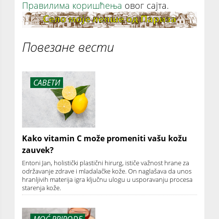
Правилима коришћења
овог сајта.
Повезане вести
САВЕТИ
Kako vitamin C može promeniti vašu kožu
zauvek?
Entoni Jan, holistički plastični hirurg, ističe važnost hrane za
održavanje zdrave i mladalačke kože. On naglašava da unos
hranljivih materija igra ključnu ulogu u usporavanju procesa
starenja kože.