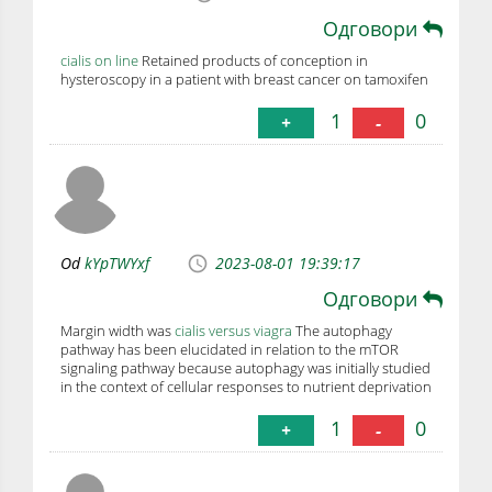
Одговори
cialis on line
Retained products of conception in
hysteroscopy in a patient with breast cancer on tamoxifen
1
0
+
-
Od
kYpTWYxf
2023-08-01 19:39:17
Одговори
Margin width was
cialis versus viagra
The autophagy
pathway has been elucidated in relation to the mTOR
signaling pathway because autophagy was initially studied
in the context of cellular responses to nutrient deprivation
1
0
+
-