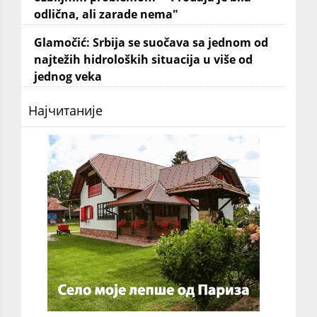
odlična, ali zarade nema"
Glamočić: Srbija se suočava sa jednom od
najtežih hidroloških situacija u više od
jednog veka
Најчитаније