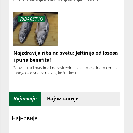
do kontaminacije toksinom koji se u njemu sadrži.
RIBARSTVO
Najzdravija riba na svetu: Jeftinija od lososa
i puna benefita!
Zahvaljujući mastima i nezasićenim masnim kiselinama ona je
mnogo korisna za mozak, kožu i kosu
Најновије
Најчитаније
Најновије