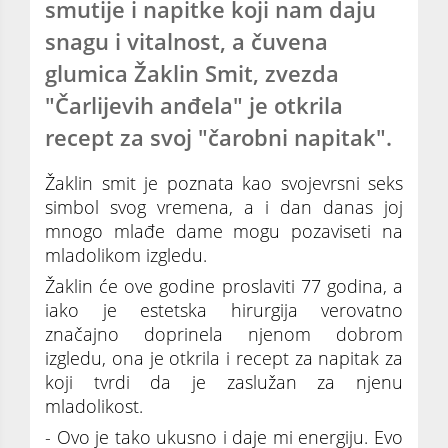
smutije i napitke koji nam daju
snagu i vitalnost, a čuvena
glumica Žaklin Smit, zvezda
"Čarlijevih anđela" je otkrila
recept za svoj "čarobni napitak".
Žaklin smit je poznata kao svojevrsni seks
simbol svog vremena, a i dan danas joj
mnogo mlađe dame mogu pozaviseti na
mladolikom izgledu.
Žaklin će ove godine proslaviti 77 godina, a
iako je estetska hirurgija verovatno
značajno doprinela njenom dobrom
izgledu, ona je otkrila i recept za napitak za
koji tvrdi da je zaslužan za njenu
mladolikost.
- Ovo je tako ukusno i daje mi energiju. Evo