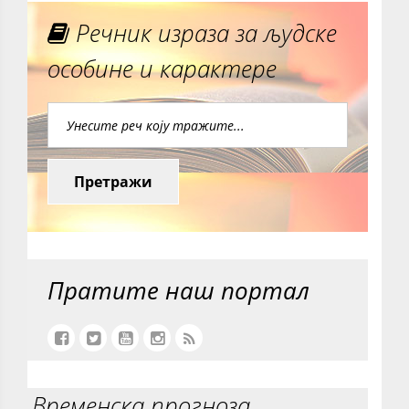
Речник израза за људске
особине и карактере
Претражи
Пратите наш портал
Временска прогноза