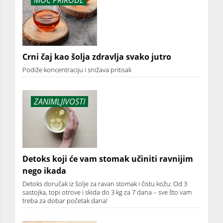
MOĆ PRIRODE
Crni čaj kao šolja zdravlja svako jutro
Podiže koncentraciju i snižava pritisak
ZANIMLJIVOSTI
Detoks koji će vam stomak učiniti ravnijim
nego ikada
Detoks doručak iz šolje za ravan stomak i čistu kožu: Od 3
sastojka, topi otrove i skida do 3 kg za 7 dana – sve što vam
treba za dobar početak dana!