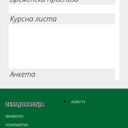
Курсна листа
Анкета
AGRO TV
ZEMLJORADNJA
RATARSTVO
POVRTARSTVO