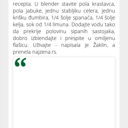
recepta. U blender stavite pola krastavca,
pola jabuke, jednu stabljiku celera, jednu
krišku đumbira, 1/4 šolje spanaća, 1/4 šolje
kelja, sok od 1/4 limuna. Dodajte vodu tako
da prekrije polovinu sipanih sastojaka,
dobro izblendajte i prespite u omiljenu
flašicu. Uživajte - napisala je Žaklin, a
prenela najzena.rs.