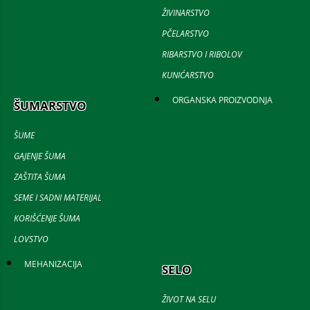
ŽIVINARSTVO
PČELARSTVO
RIBARSTVO I RIBOLOV
KUNIĆARSTVO
ORGANSKA PROIZVODNJA
ŠUMARSTVO
ŠUME
GAJENJE ŠUMA
ZAŠTITA ŠUMA
SEME I SADNI MATERIJAL
KORIŠĆENJE ŠUMA
LOVSTVO
MEHANIZACIJA
SELO
ŽIVOT NA SELU