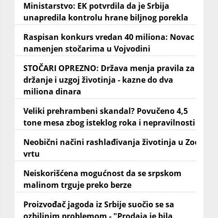
Ministarstvo: EK potvrdila da je Srbija
unapredila kontrolu hrane biljnog porekla
Raspisan konkurs vredan 40 miliona: Novac
namenjen stočarima u Vojvodini
STOČARI OPREZNO: Država menja pravila za
držanje i uzgoj životinja - kazne do dva
miliona dinara
Veliki prehrambeni skandal? Povučeno 4,5
tone mesa zbog isteklog roka i nepravilnosti
Neobični načini rashlađivanja životinja u Zoo
vrtu
Neiskorišćena mogućnost da se srpskom
malinom trguje preko berze
Proizvođač jagoda iz Srbije suočio se sa
ozbiljnim problemom - "Prodaja je bila