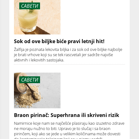
САВЕТИ
Sok od ove biljke biće pravi letnji hit!
Žalfija je poznata lekovita biljka i za sok od ove biljke najbolje
je brati vrhove koji su se tek rascvetali jer sadrže najviše
aktivnih i lekovitih sastojaka.
САВЕТИ
Braon pirinač: Superhrana ili skriveni rizik
Namirnice koje nam se najčešće plasiraju kao izuzetno zdrave
ne moraju nužno to biti. Upravo je to slučaj i sa braon
pirinčem, koji ako se jede u velikim količinama može dovesti