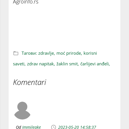
Agroinfo.rs
OVE GODINE PUNI 77! Čuvena glumica
otkrila: Ovaj napitak je zaslužan za moju
mladolikost! (FOTO)
Тагови:
zdravlje,
moć prirode,
korisni
saveti,
zdrav napitak,
žaklin smit,
čarlijevi anđeli,
Komentari
Od
Immileake
2023-05-20 14:58:37