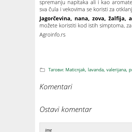
spremanju napitaka ali i kao aromate
sva čula i vekovima se koristi za otklan
Jagorčevina, nana, zova, žalfija, 
možete koristiti kod istih simptoma, z
Agroinfo.rs
Prirodnim lekovima PROTIV NERVOZE
Тагови:
Maticnjak,
lavanda,
valerijana,
p
Komentari
Ostavi komentar