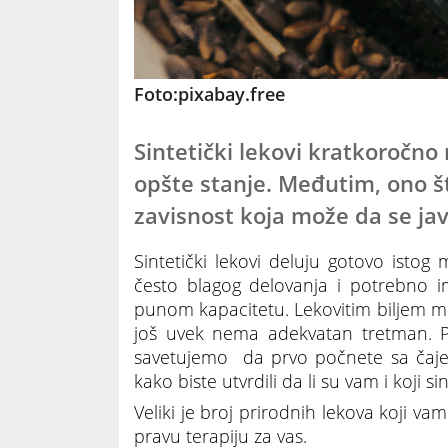
Foto:pixabay.free
Sintetički lekovi kratkoročno
opšte stanje. Međutim, ono št
zavisnost koja može da se j
Sintetički lekovi deluju gotovo istog
često blagog delovanja i potrebno im
punom kapacitetu. Lekovitim biljem mo
još uvek nema adekvatan tretman. Pr
savetujemo da prvo počnete sa čajev
kako biste utvrdili da li su vam i koji si
Veliki je broj prirodnih lekova koji va
pravu terapiju za vas.