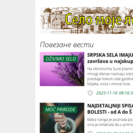
Повезане вести
SRPSKA SELA IMAJU 
OŽIVIMO SELO
završava u najsku
Na obroncima Suve planine, 
mnogi danas nazivaju srp
prestaje tokom cele godine,
biljaka, voća i vinove loze.
2023-11-16 08:16:
NAJDETALJNIJI SPIS
MOĆ PRIRODE
BOLESTI - od A do Š
Baba Vanga je poznata po t
ona je smatrala da u prirodi