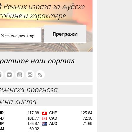
Речник израза за људске
собине и карактере
Претражи
ратите наш портал
еменска прогноза
рсна листа