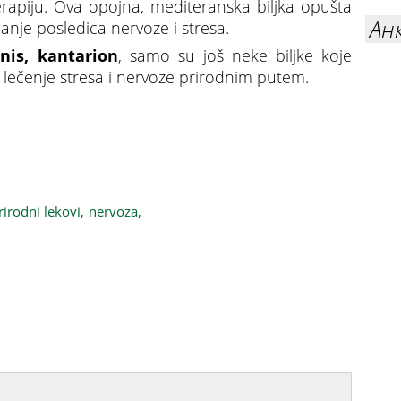
rapiju. Ova opojna, mediteranska biljka opušta
Ан
janje posledica nervoze i stresa.
anis, kantarion
, samo su još neke biljke koje
a lečenje stresa i nervoze prirodnim putem.
rirodni lekovi,
nervoza,