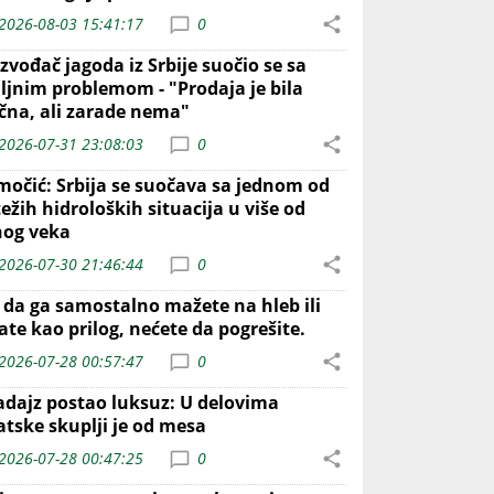
2026-08-03 15:41:17
0
zvođač jagoda iz Srbije suočio se sa
iljnim problemom - "Prodaja je bila
ična, ali zarade nema"
2026-07-31 23:08:03
0
močić: Srbija se suočava sa jednom od
ežih hidroloških situacija u više od
nog veka
2026-07-30 21:46:44
0
o da ga samostalno mažete na hleb ili
ate kao prilog, nećete da pogrešite.
2026-07-28 00:57:47
0
adajz postao luksuz: U delovima
atske skuplji je od mesa
2026-07-28 00:47:25
0