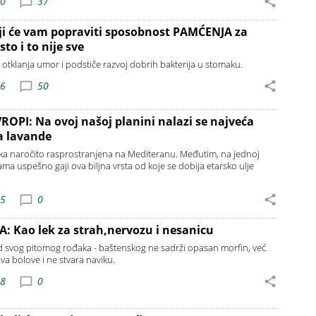
20
37
ji će vam popraviti sposobnost PAMĆENJA za
to i to nije sve
otklanja umor i podstiče razvoj dobrih bakterija u stomaku.
26
50
OPI: Na ovoj našoj planini nalazi se najveća
a lavande
jka naročito rasprostranjena na Mediteranu. Međutim, na jednoj
ama uspešno gaji ova biljna vrsta od koje se dobija etarsko ulje
15
0
A: Kao lek za strah,nervozu i nesanicu
 od svog pitomog rođaka - baštenskog ne sadrži opasan morfin, već
ava bolove i ne stvara naviku.
38
0