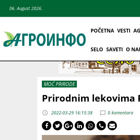
06. August 2026.
POČETNA
VESTI
AG
SELO
SAVETI
O N
MOĆ PRIRODE
Prirodnim lekovima
2022-03-29 16:15:38
0 komentara