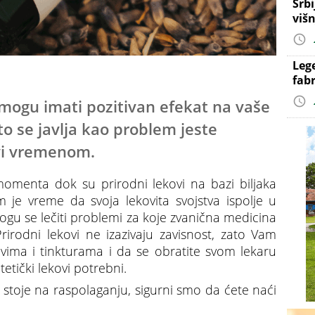
Srb
višn
Leg
fab
 mogu imati pozitivan efekat na vaše
o se javlja kao problem jeste
avi vremenom.
 momenta dok su prirodni lekovi na bazi biljaka
 je vreme da svoja lekovita svojstva ispolje u
gu se lečiti problemi za koje zvanična medicina
irodni lekovi ne izazivaju zavisnost, zato Vam
ima i tinkturama i da se obratite svom lekaru
ntetički lekovi potrebni.
m stoje na raspolaganju, sigurni smo da ćete naći