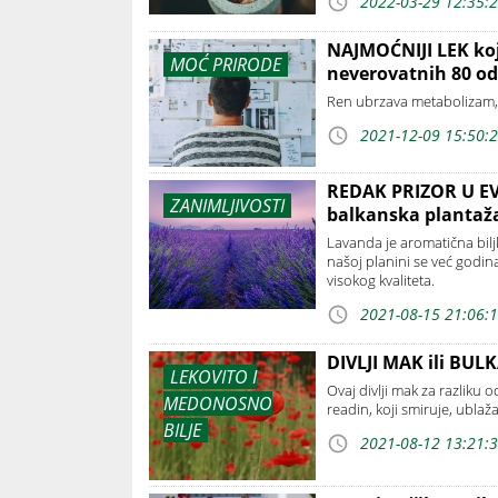
2022-03-29 12:35:
NAJMOĆNIJI LEK ko
MOĆ PRIRODE
neverovatnih 80 ods
Ren ubrzava metabolizam, 
2021-12-09 15:50:
REDAK PRIZOR U EVR
ZANIMLJIVOSTI
balkanska plantaž
Lavanda je aromatična bil
našoj planini se već godin
visokog kvaliteta.
2021-08-15 21:06:
DIVLJI MAK ili BULK
LEKOVITO I
Ovaj divlji mak za razliku
MEDONOSNO
readin, koji smiruje, ublaž
BILJE
2021-08-12 13:21: