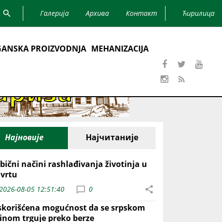
Галерија
Архива
Контакт
Ћирилица
ANSKA PROIZVODNJA
MEHANIZACIJA
Најновије
Најчитаније
bični načini rashlađivanja životinja u
 vrtu
2026-08-05 12:51:40
0
skorišćena mogućnost da se srpskom
inom trguje preko berze