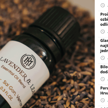
Proi
ozb
odl
Gla
najt
jed
Bil
dod
Par
Hrv