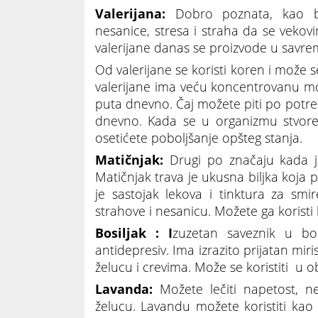
Valerijana:
Dobro poznata, kao bi
nesanice, stresa i straha da se vekov
valerijane danas se proizvode u savrem
Od valerijane se koristi koren i može se 
valerijane ima veću koncentrovanu moć
puta dnevno. Čaj možete piti po potreb
dnevno. Kada se u organizmu stvore d
osetićete poboljšanje opšteg stanja.
Matičnjak:
Drugi po značaju kada j
Matičnjak trava je ukusna biljka koj
je sastojak lekova i tinktura za smir
strahove i nesanicu. Možete ga koristi k
Bosiljak : I
zuzetan saveznik u bo
antidepresiv. Ima izrazito prijatan miri
želucu i crevima. Može se koristiti u o
Lavanda:
Možete lečiti napetost, ne
želucu. Lavandu možete koristiti kao 