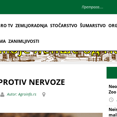
RO TV
ZEMLJORADNJA
STOČARSTVO
ŠUMARSTVO
ORG
AMA
ZANIMLJIVOSTI
 PROTIV NERVOZE
Neo
Zoo
Autor: Agroinfo.rs
Nei
mal