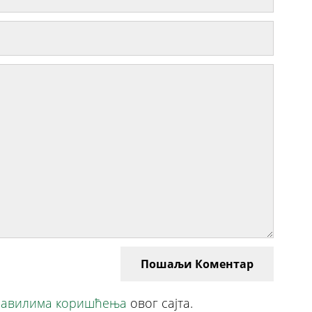
Пошаљи Коментар
авилима коришћења
овог сајта.