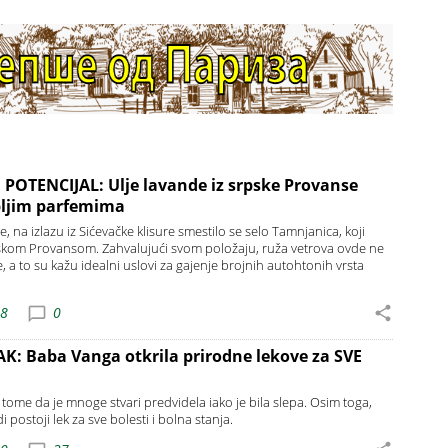
POTENCIJAL: Ulje lavande iz srpske Provanse
pljim parfemima
na izlazu iz Sićevačke klisure smestilo se selo Tamnjanica, koji
skom Provansom. Zahvalujući svom položaju, ruža vetrova ovde ne
 a to su kažu idealni uslovi za gajenje brojnih autohtonih vrsta
38
0
AK: Baba Vanga otkrila prirodne lekove za SVE
ome da je mnoge stvari predvidela iako je bila slepa. Osim toga,
 postoji lek za sve bolesti i bolna stanja.