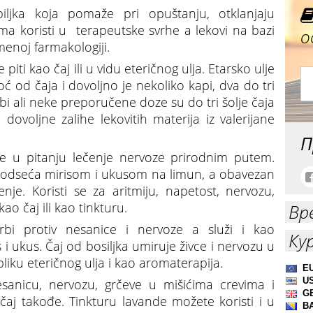
ljka koja pomaže pri opuštanju, otklanjaju
ima koristi u terapeutske svrhe a lekovi na bazi
о
enoj farmakologiji.
piti kao čaj ili u vidu eteričnog ulja. Etarsko ulje
 od čaja i dovoljno je nekoliko kapi, dva do tri
i ali neke preporučene doze su do tri šolje čaja
ovoljne zalihe lekovitih materija iz valerijane
П
e u pitanju lečenje nervoze prirodnim putem.
a podseća mirisom i ukusom na limun, a obavezan
enje. Koristi se za aritmiju, napetost, nervozu,
ao čaj ili kao tinkturu.
Вр
rbi protiv nesanice i nervoze a služi i kao
Ку
s i ukus. Čaj od bosiljka umiruje živce i nervozu u
bliku eteričnog ulja i kao aromaterapija.
sanicu, nervozu, grčeve u mišićima crevima i
čaj takođe. Tinkturu lavande možete koristi i u