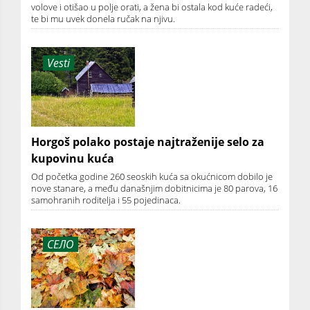
volove i otišao u polje orati, a žena bi ostala kod kuće radeći,
te bi mu uvek donela ručak na njivu.
Vesti
Horgoš polako postaje najtraženije selo za
kupovinu kuća
Od početka godine 260 seoskih kuća sa okućnicom dobilo je
nove stanare, a među današnjim dobitnicima je 80 parova, 16
samohranih roditelja i 55 pojedinaca.
СЕЛО