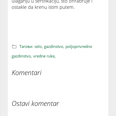
ulaganju u sertifikaciju, što ohrabruje i
ostakle da krenu istim putem.
Kako ojačati poljoprivredno gazdinstvo?
Vredne ruke nisu dovoljne!
Тагови:
selo,
gazdinstvo,
poljoprivredno
gazdinstvo,
vredne ruke,
Komentari
Ostavi komentar