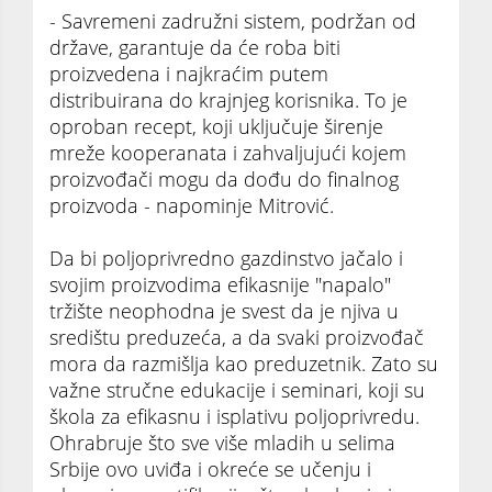
- Savremeni zadružni sistem, podržan od
države, garantuje da će roba biti
proizvedena i najkraćim putem
distribuirana do krajnjeg korisnika. To je
oproban recept, koji uključuje širenje
mreže kooperanata i zahvaljujući kojem
proizvođači mogu da dođu do finalnog
proizvoda - napominje Mitrović.
Da bi poljoprivredno gazdinstvo jačalo i
svojim proizvodima efikasnije "napalo"
tržište neophodna je svest da je njiva u
središtu preduzeća, a da svaki proizvođač
mora da razmišlja kao preduzetnik. Zato su
važne stručne edukacije i seminari, koji su
škola za efikasnu i isplativu poljoprivredu.
Ohrabruje što sve više mladih u selima
Srbije ovo uviđa i okreće se učenju i