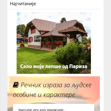
Најчитаније
Речник израза за људске
особине и карактере