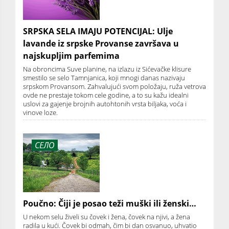
SRPSKA SELA IMAJU POTENCIJAL: Ulje
lavande iz srpske Provanse završava u
najskupljim parfemima
Na obroncima Suve planine, na izlazu iz Sićevačke klisure
smestilo se selo Tamnjanica, koji mnogi danas nazivaju
srpskom Provansom. Zahvalujući svom položaju, ruža vetrova
ovde ne prestaje tokom cele godine, a to su kažu idealni
uslovi za gajenje brojnih autohtonih vrsta biljaka, voća i
vinove loze.
СЕЛО
Poučno: Čiji je posao teži muški ili ženski…
U nekom selu živeli su čovek i žena, čovek na njivi, a žena
radila u kući. Čovek bi odmah, čim bi dan osvanuo, uhvatio