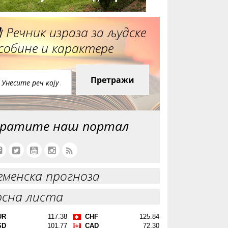
Речник израза за људске
собине и карактере
Претражи
ратите наш портал
еменска прогноза
рсна листа