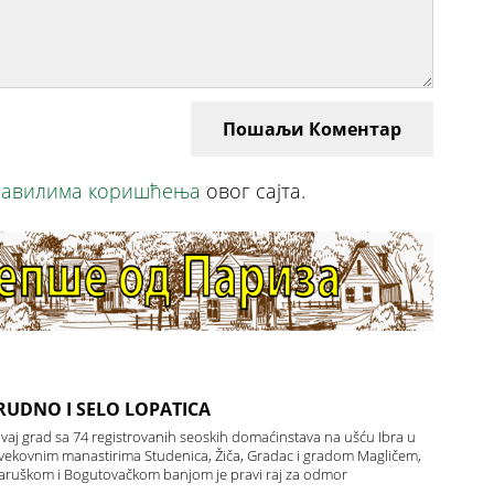
Пошаљи Коментар
авилима коришћења
овог сајта.
 RUDNO I SELO LOPATICA
vaj grad sa 74 registrovanih seoskih domaćinstava na ušću Ibra u
ekovnim manastirima Studenica, Žiča, Gradac i gradom Magličem,
ataruškom i Bogutovačkom banjom je pravi raj za odmor