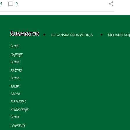
55
0
ŠUMARSTVO
ORGANSKA PROIZVODNJA
MEHANIZACI
ŠUME
GAJENJE
ŠUMA
ZAŠTITA
ŠUMA
SEME I
SADNI
MATERIJAL
KORIŠĆENJE
ŠUMA
LOVSTVO