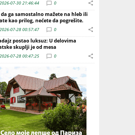
2026-07-30 21:46:44
0
o da ga samostalno mažete na hleb ili
ate kao prilog, nećete da pogrešite.
2026-07-28 00:57:47
0
adajz postao luksuz: U delovima
atske skuplji je od mesa
2026-07-28 00:47:25
0