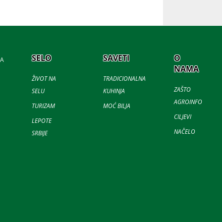
SELO
SAVETI
O
JA
NAMA
ŽIVOT NA
TRADICIONALNA
ZAŠTO
SELU
KUHINJA
AGROINFO
TURIZAM
MOĆ BILJA
CILJEVI
LEPOTE
NAČELO
SRBIJE