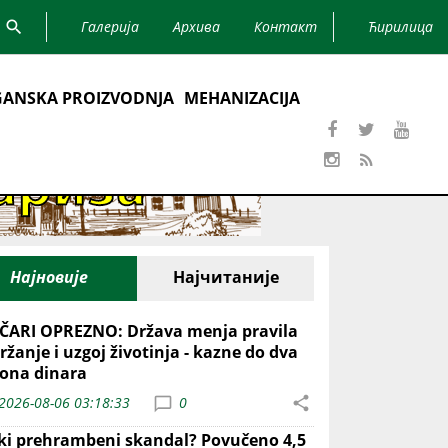
Галерија
Архива
Контакт
Ћирилица
ANSKA PROIZVODNJA
MEHANIZACIJA
Најновије
Најчитаније
ČARI OPREZNO: Država menja pravila
ržanje i uzgoj životinja - kazne do dva
iona dinara
2026-08-06 03:18:33
0
iki prehrambeni skandal? Povučeno 4,5