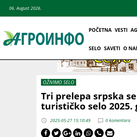
06. August 2026.
POČETNA
VESTI
AG
SELO
SAVETI
O N
OŽIVIMO SELO
Tri prelepa srpska se
turističko selo 2025.
2025-05-27 15:10:49
0 komentara