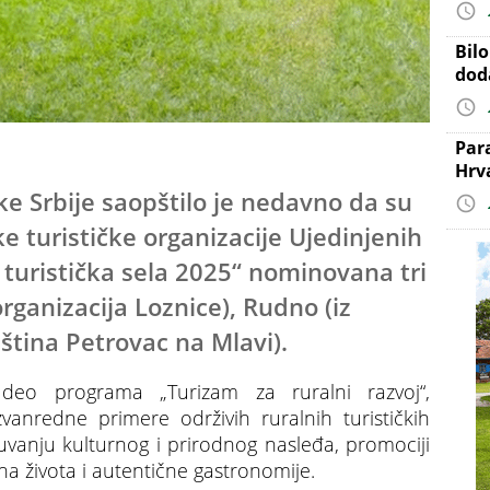
Bil
dod
Par
Hrv
e Srbije saopštilo je nedavno da su
e turističke organizacije Ujedinjenih
 turistička sela 2025“ nominovana tri
organizacija Loznice), Rudno (iz
pština Petrovac na Mlavi).
, deo programa „Turizam za ruralni razvoj“,
zvanredne primere održivih ruralnih turističkih
uvanju kulturnog i prirodnog nasleđa, promociji
na života i autentične gastronomije.