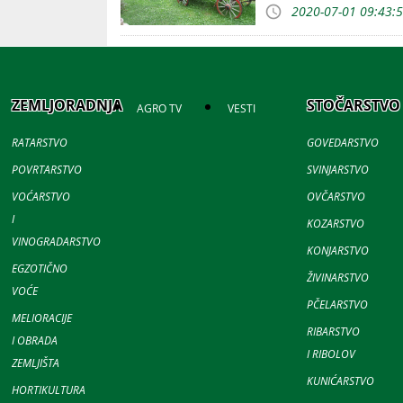
2020-07-01 09:43:
ZEMLJORADNJA
STOČARSTVO
AGRO TV
VESTI
RATARSTVO
GOVEDARSTVO
POVRTARSTVO
SVINJARSTVO
VOĆARSTVO
OVČARSTVO
I
KOZARSTVO
VINOGRADARSTVO
KONJARSTVO
EGZOTIČNO
ŽIVINARSTVO
VOĆE
PČELARSTVO
MELIORACIJE
RIBARSTVO
I OBRADA
I RIBOLOV
ZEMLJIŠTA
KUNIĆARSTVO
HORTIKULTURA