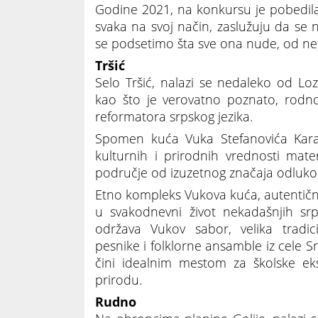
Godine 2021, na konkursu je pobedila 
svaka na svoj način, zaslužuju da se n
se podsetimo šta sve ona nude, od ne
Tršić
Selo Tršić, nalazi se nedaleko od Lo
kao što je verovatno poznato, rodno
reformatora srpskog jezika.
Spomen kuća Vuka Stefanovića Karad
kulturnih i prirodnih vrednosti mater
područje od izuzetnog značaja odluko
Etno kompleks Vukova kuća, autentična
u svakodnevni život nekadašnjih sr
održava Vukov sabor, velika tradic
pesnike i folklorne ansamble iz cele Srbi
čini idealnim mestom za školske eks
prirodu.
Rudno