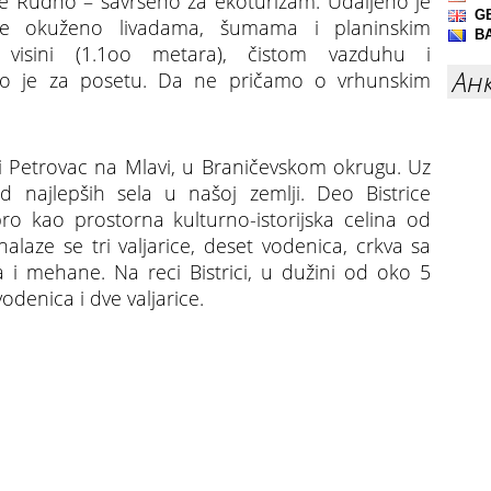
se Rudno – savršeno za ekoturizam. Udaljeno je
e okuženo livadama, šumama i planinskim
j visini (1.1oo metara), čistom vazduhu i
Ан
lno je za posetu. Da ne pričamo o vrhunskim
ini Petrovac na Mlavi, u Braničevskom okrugu. Uz
d najlepših sela u našoj zemlji. Deo Bistrice
ro kao prostorna kulturno-istorijska celina od
alaze se tri valjarice, deset vodenica, crkva sa
la i mehane. Na reci Bistrici, u dužini od oko 5
odenica i dve valjarice.
jbolje turističko selo 2025. godine“