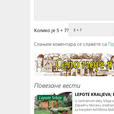
Колико је 5 + 7?
Слањем коментара се слажете са
Пр
Повезане вести
LEPOTE KRALJEVA;
Lepote Srbije
U centralnom delu Srbije o
Zapadnu Moravu, srednjov
sa banjskim lečilištima M