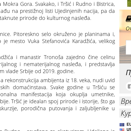
Mokra Gora. Svakako, i Tršić i Rudno i Bistrica,
ađu na prestižnoj listi Ujedinjenih nacija, pa da
taknute prirode do kulturnog nasleđa.
о
znice. Pitoreskno selo okruženo je planinama i,
 je mesto Vuka Stefanovića Karadžića, velikog
žića i manastir Tronoša zajedno čine celinu
ijalnog i nematerijalnog nasleđa, i predstavlja
П
m vlade Srbije od 2019. godine.
 rekonstrukcija ambijenta iz 18. veka, nudi uvid
pskih domaćinstava. Svake godine u Tršiću se
ionalna manifestacija koja okuplja umetnike,
Вр
je. Tršić je idealan spoj prirode i istorije, što ga
kurzije, porodična putovanja i zaljubljenike u
Ку