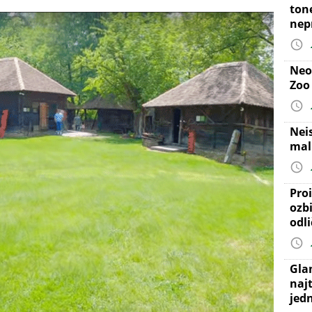
ton
nep
Neo
Zoo
Nei
mal
Proi
ozb
odl
Gla
najt
jed