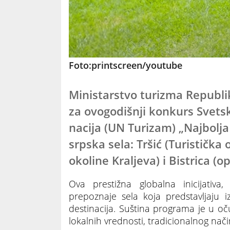
Foto:printscreen/youtube
Ministarstvo turizma Republik
za ovogodišnji konkurs Svetsk
nacija (UN Turizam) „Najbolja
srpska sela: Tršić (Turistička 
okoline Kraljeva) i Bistrica (o
Ova prestižna globalna inicijativa
prepoznaje sela koja predstavljaju i
destinacija. Suština programa je u oč
lokalnih vrednosti, tradicionalnog nači