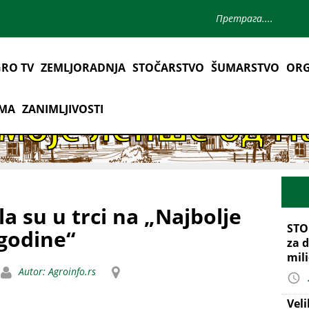
RO TV
ZEMLJORADNJA
STOČARSTVO
ŠUMARSTVO
ORG
AMA
ZANIMLJIVOSTI
la su u trci na „Najbolje
STO
 godine“
za d
mil
Autor: Agroinfo.rs
Vel