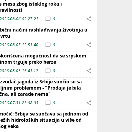
e mesa zbog isteklog roka i
ravilnosti
2026-08-06 02:27:21
0
bični načini rashlađivanja životinja u
 vrtu
2026-08-05 12:51:40
0
skorišćena mogućnost da se srpskom
inom trguje preko berze
2026-08-03 15:41:17
0
zvođač jagoda iz Srbije suočio se sa
iljnim problemom - "Prodaja je bila
ična, ali zarade nema"
2026-07-31 23:08:03
0
močić: Srbija se suočava sa jednom od
ežih hidroloških situacija u više od
nog veka