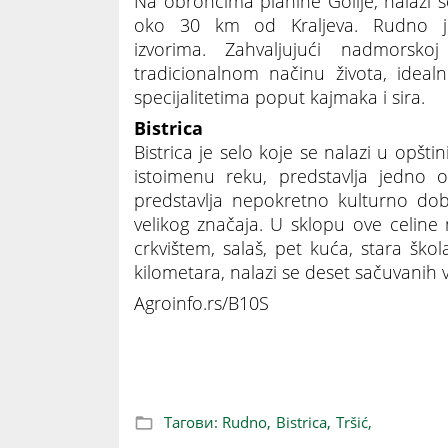
Na obroncima planine Golije, nalazi 
oko 30 km od Kraljeva. Rudno j
izvorima. Zahvaljujući nadmorsko
tradicionalnom načinu života, idea
specijalitetima poput kajmaka i sira.
Bistrica
Bistrica je selo koje se nalazi u opšt
istoimenu reku, predstavlja jedno o
predstavlja nepokretno kulturno dob
velikog značaja. U sklopu ove celine n
crkvištem, salaš, pet kuća, stara ško
kilometara, nalazi se deset sačuvanih v
Agroinfo.rs/B10S
Tri prelepa srpska sela su u trci na „Na
Тагови:
Rudno,
Bistrica,
Tršić,