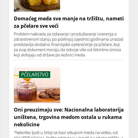
Domaćeg meda sve manje na tržištu, nameti
za pčelare sve veći
Problem naknada za izdavanje i produžavanje Uverenja o
zdravstvenom stanju po pčelinjoj zajednici godinama unazad
predstavlja dodatno finansijsko opterećenje za pčelare, koji
za ovaj dokument moraju da izdvoje više od četvrtine iznosa
koji dobijaju od države po košnici meda.
PČELARSTVO
Oni preuzimaju sve: Nacionalna laboratorija
uništena, trgovina medom ostala u rukama
nekolicine
"Nekoliko ljudi u Srbiji se bavi otkupom meda na veliko, od
oko 9000 pčelara. Nešto od toga su izvozili na strano tržište, a