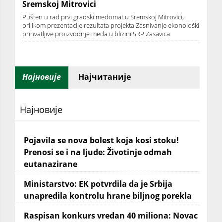
Sremskoj Mitrovici
Pušten u rad prvi gradski medomat u Sremskoj Mitrovici,
prilikom prezentacije rezultata projekta Zasnivanje ekonološki
prihvatljive proizvodnje meda u blizini SRP Zasavica
Најновије
Најчитаније
Најновије
Pojavila se nova bolest koja kosi stoku!
Prenosi se i na ljude: Životinje odmah
eutanazirane
Ministarstvo: EK potvrdila da je Srbija
unapredila kontrolu hrane biljnog porekla
Raspisan konkurs vredan 40 miliona: Novac