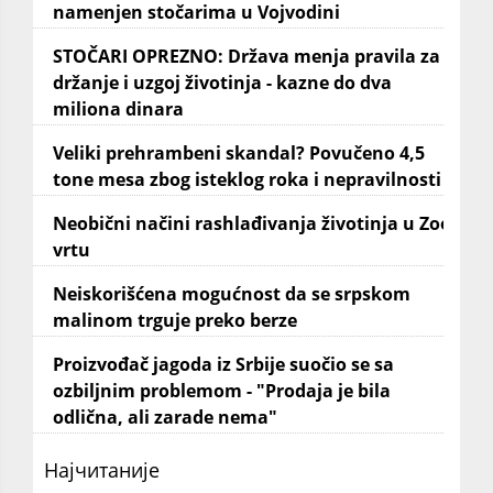
namenjen stočarima u Vojvodini
STOČARI OPREZNO: Država menja pravila za
držanje i uzgoj životinja - kazne do dva
miliona dinara
Veliki prehrambeni skandal? Povučeno 4,5
tone mesa zbog isteklog roka i nepravilnosti
Neobični načini rashlađivanja životinja u Zoo
vrtu
Neiskorišćena mogućnost da se srpskom
malinom trguje preko berze
Proizvođač jagoda iz Srbije suočio se sa
ozbiljnim problemom - "Prodaja je bila
odlična, ali zarade nema"
Најчитаније