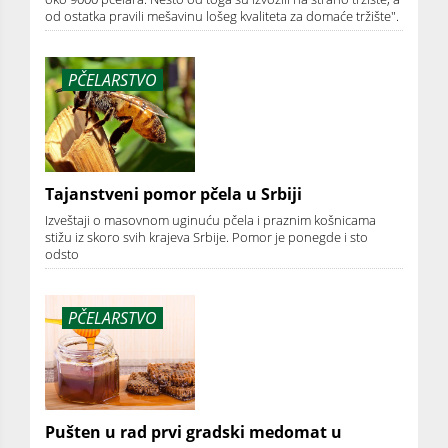
od ostatka pravili mešavinu lošeg kvaliteta za domaće tržište".
PČELARSTVO
Tajanstveni pomor pčela u Srbiji
Izveštaji o masovnom uginuću pčela i praznim košnicama
stižu iz skoro svih krajeva Srbije. Pomor je ponegde i sto
odsto
PČELARSTVO
Pušten u rad prvi gradski medomat u