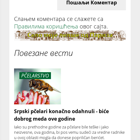
Пошаљи Коментар
Слањем коментара се слажете са
Правилима коришћења
овог сајта.
Повезане вести
PČELARSTVO
Srpski pčelari konačno odahnuli - biće
dobrog meda ove godine
Iako su prethodne godine za pčelare bile teške i jako
neizvesne, ova godina, bi pos vemu sudeći za vredne radnike
u ovoj oblasti mogla da donese popriličan berićet.