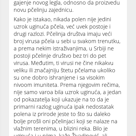
gajenje novog legla, odnosno da proizvedu
novu pčelinju zajednicu.
Kako je istakao, nikada polen nije jedini
uzrok uginuća pčela, već uvek postoje i
drugi razlozi. Pčelinja društva imaju veći
broj virusa pčela u sebi u svakom trenutku,
a prema nekim istraživanjima, u Srbiji ne
postoji pčelinje društvo bez tri do pet
virusa. Međutim, ti virusi ne čine nikakvu
veliku ili značajniju štetu pčelama ukoliko
su one dobro ishranjene i sa visokim
nivoom imuniteta. Prema njegovim rečima,
nije samo varoa bila uzrok uginuća, a jedan
od pokazatelja koji ukazuje na to da je
primarni razlog uginuća ipak nedostatak
polena iz prirode jeste to što su daleko
bolje prošli oni pčelinjaci koji se nalaze na
vlažnim terenima, u blizini reka. Bilo je
uginuća i u njima, kaže Živadinović, ali