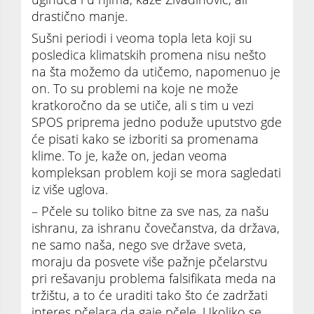
drastično manje.
Sušni periodi i veoma topla leta koji su
posledica klimatskih promena nisu nešto
na šta možemo da utičemo, napomenuo je
on. To su problemi na koje ne može
kratkoročno da se utiče, ali s tim u vezi
SPOS priprema jedno poduže uputstvo gde
će pisati kako se izboriti sa promenama
klime. To je, kaže on, jedan veoma
kompleksan problem koji se mora sagledati
iz više uglova.
– Pčele su toliko bitne za sve nas, za našu
ishranu, za ishranu čovečanstva, da država,
ne samo naša, nego sve države sveta,
moraju da posvete više pažnje pčelarstvu
pri rešavanju problema falsifikata meda na
tržištu, a to će uraditi tako što će zadržati
interes pčelara da gaje pčele. Ukoliko se