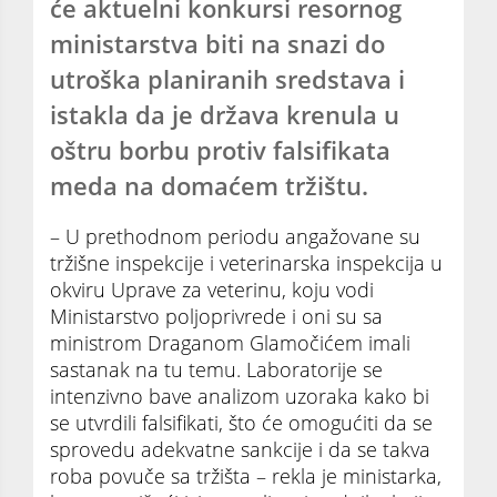
će aktuelni konkursi resornog
ministarstva biti na snazi do
utroška planiranih sredstava i
istakla da je država krenula u
oštru borbu protiv falsifikata
meda na domaćem tržištu.
– U prethodnom periodu angažovane su
tržišne inspekcije i veterinarska inspekcija u
okviru Uprave za veterinu, koju vodi
Ministarstvo poljoprivrede i oni su sa
ministrom Draganom Glamočićem imali
sastanak na tu temu. Laboratorije se
intenzivno bave analizom uzoraka kako bi
se utvrdili falsifikati, što će omogućiti da se
sprovedu adekvatne sankcije i da se takva
roba povuče sa tržišta – rekla je ministarka,