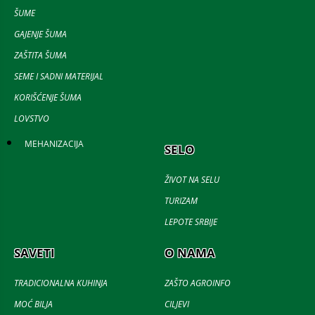
ŠUME
GAJENJE ŠUMA
ZAŠTITA ŠUMA
SEME I SADNI MATERIJAL
KORIŠĆENJE ŠUMA
LOVSTVO
MEHANIZACIJA
SELO
ŽIVOT NA SELU
TURIZAM
LEPOTE SRBIJE
SAVETI
O NAMA
TRADICIONALNA KUHINJA
ZAŠTO AGROINFO
MOĆ BILJA
CILJEVI