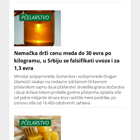
PČELARSTVO
Nemačka drži cenu meda do 30 evra po
kilogramu, u Srbiju se falsifikati uvoze i za
1,3 evra
Ministar poljoprivrede, šumarstva i vodoprivrede Dragan
Glamočić istakao na nedavno održanom Državnom
pčelarskom sajmu da je pčelarstvo strateška grana stočarstva
i da je država tokom protekle godine pčelarima isplatila više
od jedne milijarde dinara kroz različite mere podrške, po
osnovu više od 16.450 odobrenih zahteva.
PČELARSTVO