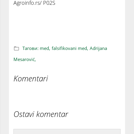
Agroinfo.rs/ P02S
Država kreće u borbu protiv falsifikovanog
meda
Тагови:
med,
falsifikovani med,
Adrijana
Mesarović,
Komentari
Ostavi komentar