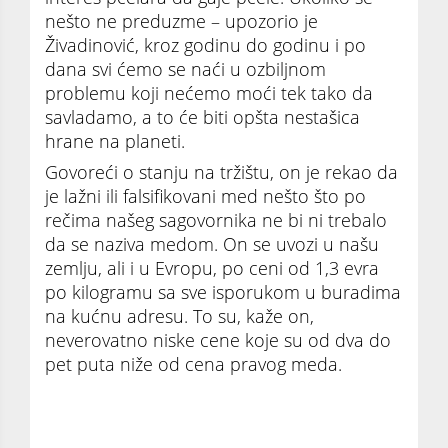
nešto ne preduzme – upozorio je
Živadinović, kroz godinu do godinu i po
dana svi ćemo se naći u ozbiljnom
problemu koji nećemo moći tek tako da
savladamo, a to će biti opšta nestašica
hrane na planeti.
Govoreći o stanju na tržištu, on je rekao da
je lažni ili falsifikovani med nešto što po
rečima našeg sagovornika ne bi ni trebalo
da se naziva medom. On se uvozi u našu
zemlju, ali i u Evropu, po ceni od 1,3 evra
po kilogramu sa sve isporukom u buradima
na kućnu adresu. To su, kaže on,
neverovatno niske cene koje su od dva do
pet puta niže od cena pravog meda.