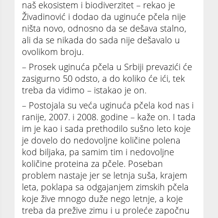
naš ekosistem i biodiverzitet – rekao je
Živadinović i dodao da uginuće pčela nije
ništa novo, odnosno da se dešava stalno,
ali da se nikada do sada nije dešavalo u
ovolikom broju.
– Prosek uginuća pčela u Srbiji prevazići će
zasigurno 50 odsto, a do koliko će ići, tek
treba da vidimo – istakao je on.
– Postojala su veća uginuća pčela kod nas i
ranije, 2007. i 2008. godine – kaže on. I tada
im je kao i sada prethodilo sušno leto koje
je dovelo do nedovoljne količine polena
kod biljaka, pa samim tim i nedovoljne
količine proteina za pčele. Poseban
problem nastaje jer se letnja suša, krajem
leta, poklapa sa odgajanjem zimskih pčela
koje žive mnogo duže nego letnje, a koje
treba da prežive zimu i u proleće započnu