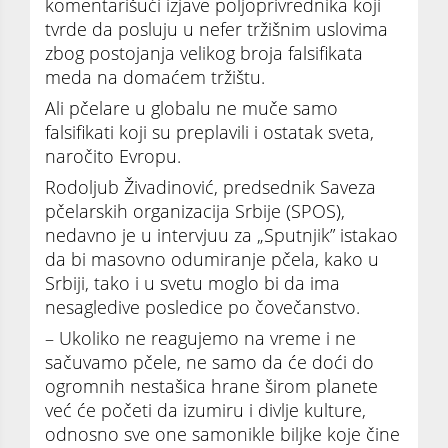
komentarišući izjave poljoprivrednika koji
tvrde da posluju u nefer tržišnim uslovima
zbog postojanja velikog broja falsifikata
meda na domaćem tržištu.
Ali pčelare u globalu ne muče samo
falsifikati koji su preplavili i ostatak sveta,
naročito Evropu.
Rodoljub Živadinović, predsednik Saveza
pčelarskih organizacija Srbije (SPOS),
nedavno je u intervjuu za „Sputnjik” istakao
da bi masovno odumiranje pčela, kako u
Srbiji, tako i u svetu moglo bi da ima
nesagledive posledice po čovečanstvo.
– Ukoliko ne reagujemo na vreme i ne
sačuvamo pčele, ne samo da će doći do
ogromnih nestašica hrane širom planete
već će početi da izumiru i divlje kulture,
odnosno sve one samonikle biljke koje čine