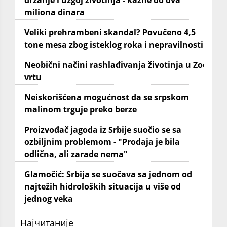
držanje i uzgoj životinja - kazne do dva
miliona dinara
Veliki prehrambeni skandal? Povučeno 4,5
tone mesa zbog isteklog roka i nepravilnosti
Neobični načini rashlađivanja životinja u Zoo
vrtu
Neiskorišćena mogućnost da se srpskom
malinom trguje preko berze
Proizvođač jagoda iz Srbije suočio se sa
ozbiljnim problemom - "Prodaja je bila
odlična, ali zarade nema"
Glamočić: Srbija se suočava sa jednom od
najtežih hidroloških situacija u više od
jednog veka
Најчитаније