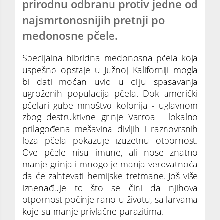
prirodnu odbranu protiv jedne od
najsmrtonosnijih pretnji po
medonosne pčele.
Specijalna hibridna medonosna pčela koja
uspešno opstaje u Južnoj Kaliforniji mogla
bi dati moćan uvid u cilju spasavanja
ugroženih populacija pčela. Dok američki
pčelari gube mnoštvo kolonija - uglavnom
zbog destruktivne grinje Varroa - lokalno
prilagođena mešavina divljih i raznovrsnih
loza pčela pokazuje izuzetnu otpornost.
Ove pčele nisu imune, ali nose znatno
manje grinja i mnogo je manja verovatnoća
da će zahtevati hemijske tretmane. Još više
iznenađuje to što se čini da njihova
otpornost počinje rano u životu, sa larvama
koje su manje privlačne parazitima.