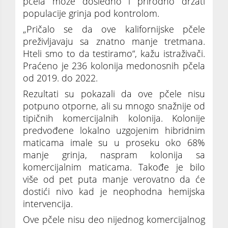
pčela može dosledno i prirodno držati
populacije grinja pod kontrolom.
„Pričalo se da ove kalifornijske pčele
preživljavaju sa znatno manje tretmana.
Hteli smo to da testiramo“, kažu istraživači.
Praćeno je 236 kolonija medonosnih pčela
od 2019. do 2022.
Rezultati su pokazali da ove pčele nisu
potpuno otporne, ali su mnogo snažnije od
tipičnih komercijalnih kolonija. Kolonije
predvođene lokalno uzgojenim hibridnim
maticama imale su u proseku oko 68%
manje grinja, naspram kolonija sa
komercijalnim maticama. Takođe je bilo
više od pet puta manje verovatno da će
dostići nivo kad je neophodna hemijska
intervencija.
Ove pčele nisu deo nijednog komercijalnog