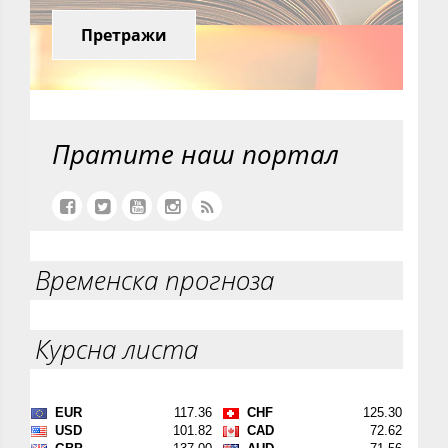
Претражи
Пратите наш портал
Временска прогноза
Курсна листа