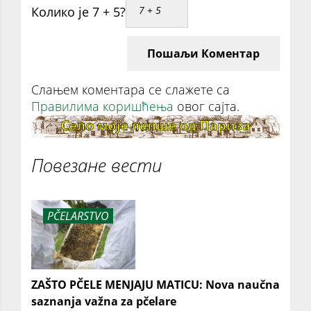
Колико је 7 + 5?
Пошаљи Коментар
Слањем коментара се слажете са
Правилима коришћења
овог сајта.
Повезане вести
PČELARSTVO
ZAŠTO PČELE MENJAJU MATICU: Nova naučna
saznanja važna za pčelare