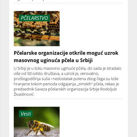
PČELARSTVO
Pčelarske organizacije otkrile moguć uzrok
masovnog uginuća pčela u Srbiji
U Srbiji je u toku masovno uginuće pčela, do sada je stradalo
više od 50 odsto društava, a uzrok je, verovatno,
prošlogodišnja suša i nedostatak polena zbog čega su loše
hranjene tokom perioda odgajanja „zimskih“ pčela, rekao je
predsednik Saveza pčelarskih organizacija Srbije Rodoljub
Živadinović.
Vesti