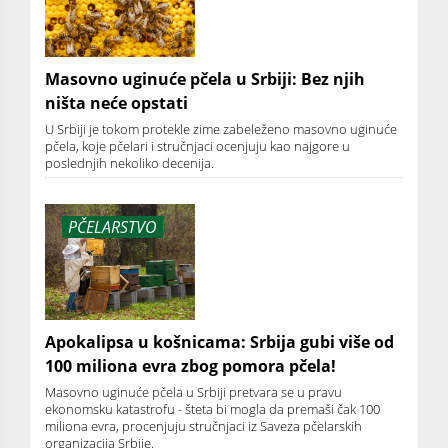
Masovno uginuće pčela u Srbiji: Bez njih
ništa neće opstati
U Srbiji je tokom protekle zime zabeleženo masovno uginuće
pčela, koje pčelari i stručnjaci ocenjuju kao najgore u
poslednjih nekoliko decenija.
PČELARSTVO
Apokalipsa u košnicama: Srbija gubi više od
100 miliona evra zbog pomora pčela!
Masovno uginuće pčela u Srbiji pretvara se u pravu
ekonomsku katastrofu - šteta bi mogla da premaši čak 100
miliona evra, procenjuju stručnjaci iz Saveza pčelarskih
organizacija Srbije.