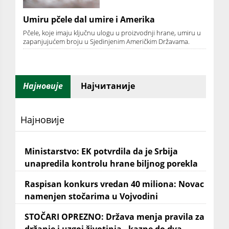
Umiru pčele dal umire i Amerika
Pčele, koje imaju ključnu ulogu u proizvodnji hrane, umiru u
zapanjujućem broju u Sjedinjenim Američkim Državama.
Најновије
Најчитаније
Најновије
Ministarstvo: EK potvrdila da je Srbija
unapredila kontrolu hrane biljnog porekla
Raspisan konkurs vredan 40 miliona: Novac
namenjen stočarima u Vojvodini
STOČARI OPREZNO: Država menja pravila za