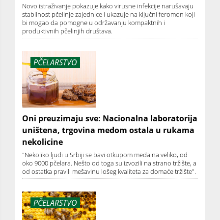
Novo istraživanje pokazuje kako virusne infekcije narušavaju
stabilnost pčelinje zajednice i ukazuje na ključni feromon koji
bi mogao da pomogne u održavanju kompaktnih i
produktivnih pčelinjih društava.
PČELARSTVO
Oni preuzimaju sve: Nacionalna laboratorija
uništena, trgovina medom ostala u rukama
nekolicine
"Nekoliko ljudi u Srbiji se bavi otkupom meda na veliko, od
oko 9000 pčelara. Nešto od toga su izvozili na strano tržište, a
od ostatka pravili mešavinu lošeg kvaliteta za domaće tržište".
PČELARSTVO