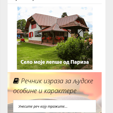
Речник израза за људске
особине и карактере