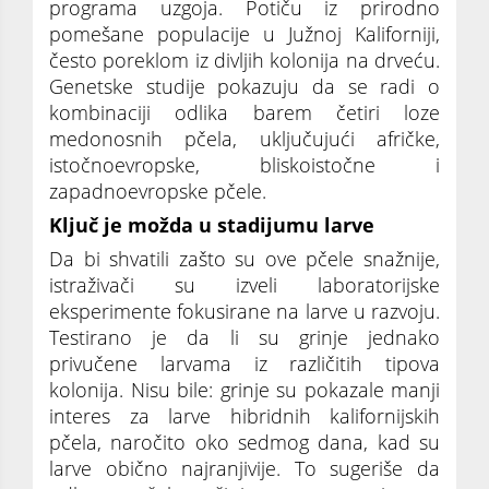
programa uzgoja. Potiču iz prirodno
pomešane populacije u Južnoj Kaliforniji,
često poreklom iz divljih kolonija na drveću.
Genetske studije pokazuju da se radi o
kombinaciji odlika barem četiri loze
medonosnih pčela, uključujući afričke,
istočnoevropske, bliskoistočne i
zapadnoevropske pčele.
Ključ je možda u stadijumu larve
Da bi shvatili zašto su ove pčele snažnije,
istraživači su izveli laboratorijske
eksperimente fokusirane na larve u razvoju.
Testirano je da li su grinje jednako
privučene larvama iz različitih tipova
kolonija. Nisu bile: grinje su pokazale manji
interes za larve hibridnih kalifornijskih
pčela, naročito oko sedmog dana, kad su
larve obično najranjivije. To sugeriše da