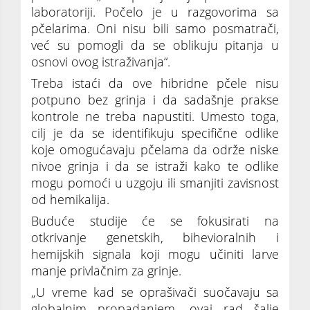
laboratoriji. Počelo je u razgovorima sa
pčelarima. Oni nisu bili samo posmatrači,
već su pomogli da se oblikuju pitanja u
osnovi ovog istraživanja“.
Treba istaći da ove hibridne pčele nisu
potpuno bez grinja i da sadašnje prakse
kontrole ne treba napustiti. Umesto toga,
cilj je da se identifikuju specifične odlike
koje omogućavaju pčelama da održe niske
nivoe grinja i da se istraži kako te odlike
mogu pomoći u uzgoju ili smanjiti zavisnost
od hemikalija.
Buduće studije će se fokusirati na
otkrivanje genetskih, bihevioralnih i
hemijskih signala koji mogu učiniti larve
manje privlačnim za grinje.
„U vreme kad se oprašivači suočavaju sa
globalnim propadanjem, ovaj rad šalje