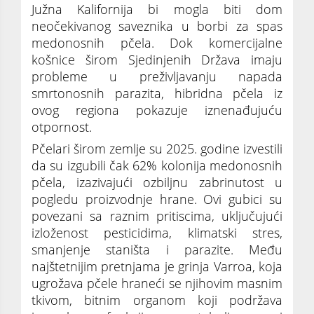
Južna Kalifornija bi mogla biti dom
neočekivanog saveznika u borbi za spas
medonosnih pčela. Dok komercijalne
košnice širom Sjedinjenih Država imaju
probleme u preživljavanju napada
smrtonosnih parazita, hibridna pčela iz
ovog regiona pokazuje iznenađujuću
otpornost.
Pčelari širom zemlje su 2025. godine izvestili
da su izgubili čak 62% kolonija medonosnih
pčela, izazivajući ozbiljnu zabrinutost u
pogledu proizvodnje hrane. Ovi gubici su
povezani sa raznim pritiscima, uključujući
izloženost pesticidima, klimatski stres,
smanjenje staništa i parazite. Među
najštetnijim pretnjama je grinja Varroa, koja
ugrožava pčele hraneći se njihovim masnim
tkivom, bitnim organom koji podržava