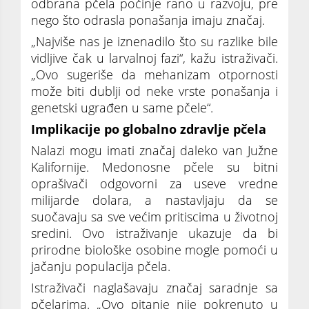
odbrana pčela počinje rano u razvoju, pre
nego što odrasla ponašanja imaju značaj.
„Najviše nas je iznenadilo što su razlike bile
vidljive čak u larvalnoj fazi“, kažu istraživači.
„Ovo sugeriše da mehanizam otpornosti
može biti dublji od neke vrste ponašanja i
genetski ugrađen u same pčele“.
Implikacije po globalno zdravlje pčela
Nalazi mogu imati značaj daleko van Južne
Kalifornije. Medonosne pčele su bitni
oprašivači odgovorni za useve vredne
milijarde dolara, a nastavljaju da se
suočavaju sa sve većim pritiscima u životnoj
sredini. Ovo istraživanje ukazuje da bi
prirodne biološke osobine mogle pomoći u
jačanju populacija pčela.
Istraživači naglašavaju značaj saradnje sa
pčelarima. „Ovo pitanje nije pokrenuto u