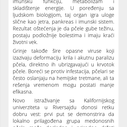
imunsku funkciju, metabolizam i
skladištenje energije. U poređenju sa
ljudskom biologijom, taj organ igra uloge
slične kao jetra, pankreas i imunski sistem.
Rezultat oštećenja je da pčele gube težinu,
postaju podložnije bolestima i imaju kraći
životni vek.
Grinje takođe šire opasne viruse koji
izazivaju deformaciju krila i akutnu paralizu
pčela, direktno ih ubrizgavajući u krvotok
pčele. Boreći se protiv infestacija, pčelari se
često oslanjaju na hemijske tretmane, ali ta
rešenja vremenom mogu postati manje
efikasna.
Novo istraživanje sa Kalifornijskog
univerziteta u Riversajdu donosi retku
dobru vest: prvi put se demonstrira da
lokalno prilagođena grupa medonosnih