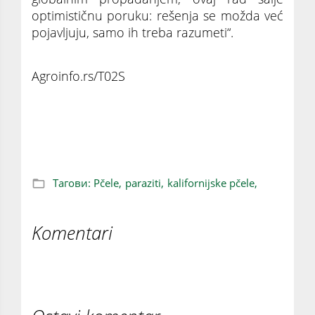
optimističnu poruku: rešenja se možda već
pojavljuju, samo ih treba razumeti“.
Agroinfo.rs/T02S
Pčele iz Kalifornije uspešno se bore protiv
parazita koji ugrožava kolonije
Тагови:
Pčele,
paraziti,
kalifornijske pčele,
Komentari