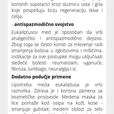
korisnih supstanci kroz sluznicu usta i grla
koje pospešuju brzu regeneraciju tkiva i
ćelija.
-
antispazmodično svojstvo
Eukaliptusov med je sposoban da vrši
analgetičko i antispazmodično dejstvo.
Zbog toga se često koristi za mlevenje radi
smanjenja bolova u zglobovima i mišićima.
Indikacije za ove postupke mogu uključivati
sledeće bolesti: reumatizam, uganuće,
fibroza, lumbago, neuralgija i sl.
Dodatno podučje primene
Upotreba meda eukaliptusa je vrlo
raznolika. Zdrava je i korisna zamena za
kozmetičke proizvode. Medena maska za
lice pomaže kod osipa na koži, kose -
smanjuje gubitak; medeni oblozi za telo