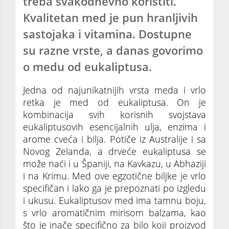
treba svakodnevno koristiti.
Kvalitetan med je pun hranljivih
sastojaka i vitamina. Dostupne
su razne vrste, a danas govorimo
o medu od eukaliptusa.
Jedna od najunikatnijih vrsta meda i vrlo
retka je med od eukaliptusa. On je
kombinacija svih korisnih svojstava
eukaliptusovih esencijalnih ulja, enzima i
arome cveća i bilja. Potiče iz Australije i sa
Novog Zelanda, a drveće eukaliptusa se
može naći i u Španiji, na Kavkazu, u Abhaziji
i na Krimu. Med ove egzotične biljke je vrlo
specifičan i lako ga je prepoznati po izgledu
i ukusu. Eukaliptusov med ima tamnu boju,
s vrlo aromatičnim mirisom balzama, kao
što je inače specifično za bilo koji proizvod