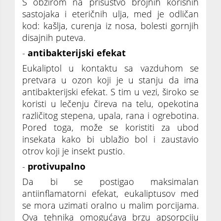
S obzirom na prisustvo brojnih korisnih
sastojaka i eteričnih ulja, med je odličan
kod: kašlja, curenja iz nosa, bolesti gornjih
disajnih puteva.
-
antibakterijski efekat
Eukaliptol u kontaktu sa vazduhom se
pretvara u ozon koji je u stanju da ima
antibakterijski efekat. S tim u vezi, široko se
koristi u lečenju čireva na telu, opekotina
različitog stepena, upala, rana i ogrebotina.
Pored toga, može se koristiti za ubod
insekata kako bi ublažio bol i zaustavio
otrov koji je insekt pustio.
-
protivupalno
Da bi se postigao maksimalan
antiinflamatorni efekat, eukaliptusov med
se mora uzimati oralno u malim porcijama.
Ova tehnika omogućava brzu apsorpciju