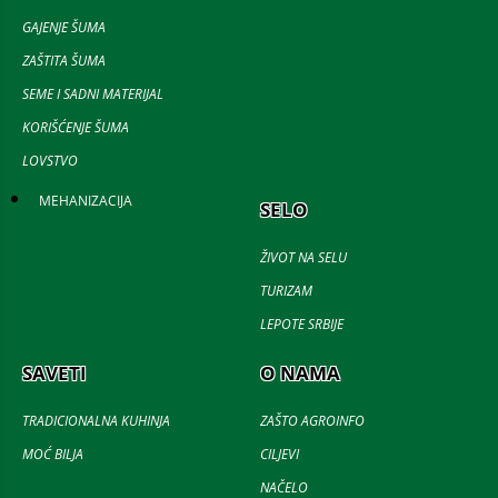
GAJENJE ŠUMA
ZAŠTITA ŠUMA
SEME I SADNI MATERIJAL
KORIŠĆENJE ŠUMA
LOVSTVO
MEHANIZACIJA
SELO
ŽIVOT NA SELU
TURIZAM
LEPOTE SRBIJE
SAVETI
O NAMA
TRADICIONALNA KUHINJA
ZAŠTO AGROINFO
MOĆ BILJA
CILJEVI
NAČELO