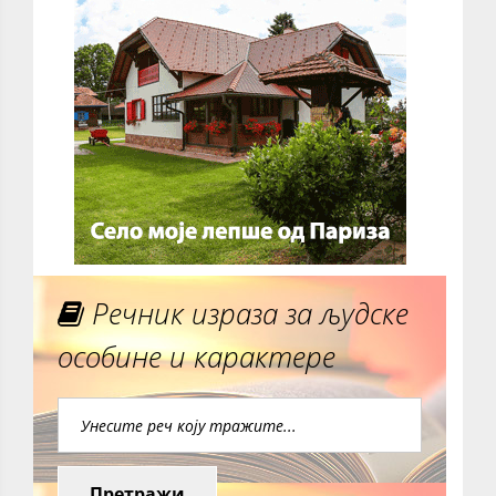
Речник израза за људске
особине и карактере
Претражи