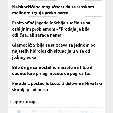
Neiskorišćena mogućnost da se srpskom
malinom trguje preko berze
Proizvođač jagoda iz Srbije suočio se sa
ozbiljnim problemom - "Prodaja je bila
odlična, ali zarade nema"
Glamočić: Srbija se suočava sa jednom od
najtežih hidroloških situacija u više od
jednog veka
Bilo da ga samostalno mažete na hleb ili
dodate kao prilog, nećete da pogrešite.
Paradajz postao luksuz: U delovima Hrvatske
skuplji je od mesa
Најчитаније