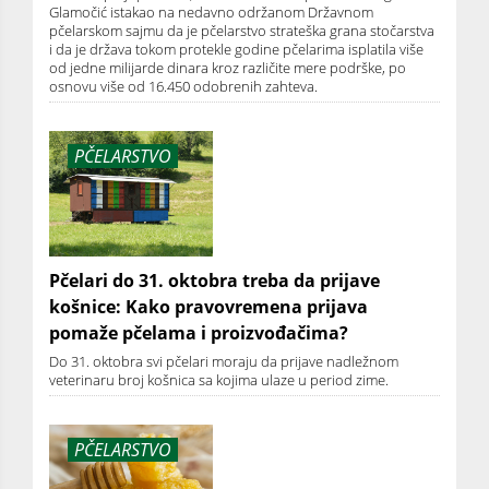
Glamočić istakao na nedavno održanom Državnom
pčelarskom sajmu da je pčelarstvo strateška grana stočarstva
i da je država tokom protekle godine pčelarima isplatila više
od jedne milijarde dinara kroz različite mere podrške, po
osnovu više od 16.450 odobrenih zahteva.
PČELARSTVO
Pčelari do 31. oktobra treba da prijave
košnice: Kako pravovremena prijava
pomaže pčelama i proizvođačima?
Do 31. oktobra svi pčelari moraju da prijave nadležnom
veterinaru broj košnica sa kojima ulaze u period zime.
PČELARSTVO