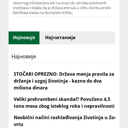
resornog ministarstva biti na snazi do utroška planiranih
sredstava i istakla da je država krenula u oštru borbu protiv
falsifikata meda na domaćem tržištu.
Најновије
Најчитаније
Најновије
STOČARI OPREZNO: Država menja pravila za
držanje i uzgoj životinja - kazne do dva
miliona dinara
Veliki prehrambeni skandal? Povučeno 4,5
tone mesa zbog isteklog roka i nepravilnosti
Neobični načini rashlađivanja životinja u Zoo
vrtu