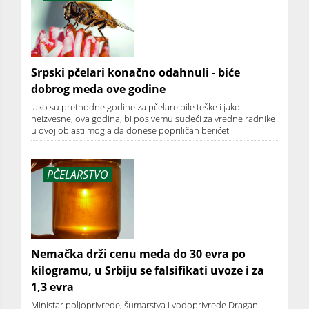
Srpski pčelari konačno odahnuli - biće
dobrog meda ove godine
Iako su prethodne godine za pčelare bile teške i jako
neizvesne, ova godina, bi pos vemu sudeći za vredne radnike
u ovoj oblasti mogla da donese popriličan berićet.
PČELARSTVO
Nemačka drži cenu meda do 30 evra po
kilogramu, u Srbiju se falsifikati uvoze i za
1,3 evra
Ministar poljoprivrede, šumarstva i vodoprivrede Dragan