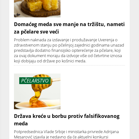
Domaćeg meda sve manje na tržištu, nameti
za pčelare sve veći
Problem naknada za izdavanje i produžavanje Uverenja o
zdravstvenom stanju po pčelinjoj zajednici godinama unazad
predstavlja dodatno finansijsko opterećenje za pčelare, koji
za ovaj dokument moraju da izdvoje više od četvrtine iznosa
koji dobijaju od države po košnici meda.
PČELARSTVO
Država kreće u borbu protiv falsifikovanog
meda
Potpredsednica Vlade Srbije i ministarka privrede Adrijana
Mesarović izjavila je nedavno da će aktuelni konkursi