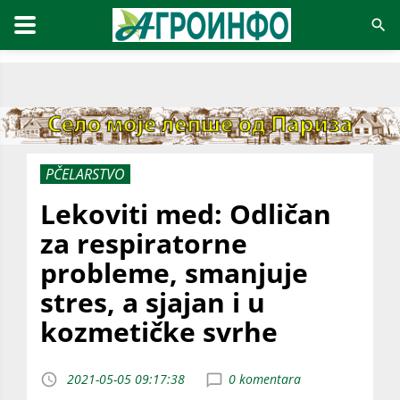
PČELARSTVO
Lekoviti med: Odličan
za respiratorne
probleme, smanjuje
stres, a sjajan i u
kozmetičke svrhe
2021-05-05 09:17:38
0 komentara