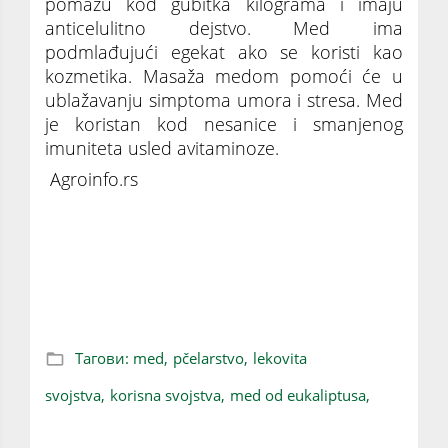
pomažu kod gubitka kilograma i imaju
anticelulitno dejstvo. Med ima
podmlađujući egekat ako se koristi kao
kozmetika. Masaža medom pomoći će u
ublažavanju simptoma umora i stresa. Med
je koristan kod nesanice i smanjenog
imuniteta usled avitaminoze.
Agroinfo.rs
Lekoviti med: Odličan za respiratorne
probleme, smanjuje stres, a sjajan i u
kozmetičke svrhe
Тагови:
med,
pčelarstvo,
lekovita
svojstva,
korisna svojstva,
med od eukaliptusa,