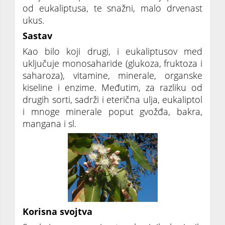
od eukaliptusa, te snažni, malo drvenast
ukus.
Sastav
Kao bilo koji drugi, i eukaliptusov med
uključuje monosaharide (glukoza, fruktoza i
saharoza), vitamine, minerale, organske
kiseline i enzime. Međutim, za razliku od
drugih sorti, sadrži i eterična ulja, eukaliptol
i mnoge minerale poput gvožđa, bakra,
mangana i sl.
Korisna svojtva