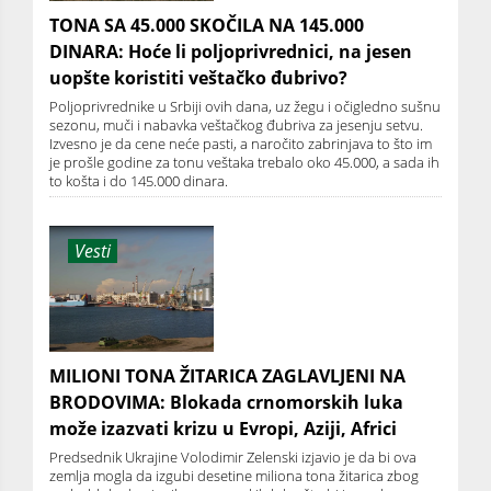
TONA SA 45.000 SKOČILA NA 145.000
DINARA: Hoće li poljoprivrednici, na jesen
uopšte koristiti veštačko đubrivo?
Poljoprivrednike u Srbiji ovih dana, uz žegu i očigledno sušnu
sezonu, muči i nabavka veštačkog đubriva za jesenju setvu.
Izvesno je da cene neće pasti, a naročito zabrinjava to što im
je prošle godine za tonu veštaka trebalo oko 45.000, a sada ih
to košta i do 145.000 dinara.
Vesti
MILIONI TONA ŽITARICA ZAGLAVLJENI NA
BRODOVIMA: Blokada crnomorskih luka
može izazvati krizu u Evropi, Aziji, Africi
Predsednik Ukrajine Volodimir Zelenski izjavio je da bi ova
zemlja mogla da izgubi desetine miliona tona žitarica zbog