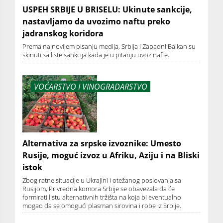
USPEH SRBIJE U BRISELU: Ukinute sankcije,
nastavljamo da uvozimo naftu preko
jadranskog koridora
Prema najnovijem pisanju medija, Srbija i Zapadni Balkan su
skinuti sa liste sankcija kada je u pitanju uvoz nafte.
VOĆARSTVO I VINOGRADARSTVO
Alternativa za srpske izvoznike: Umesto
Rusije, moguć izvoz u Afriku, Aziju i na Bliski
istok
Zbog ratne situacije u Ukrajini i otežanog poslovanja sa
Rusijom, Privredna komora Srbije se obavezala da će
formirati listu alternativnih tržišta na koja bi eventualno
mogao da se omogući plasman sirovina i robe iz Srbije.