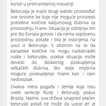
koristi u prehrambenoj industriji.
Belorusija je inače drugi svetski proizvođač
ove sirovine be koje nije moguće proizvesti
potrebne količine kalijumovog đubriva za
proizvodnju hrane. Situacija je ozbiljnija tim
pre što Evropa gotovo i da nema sopstvenu
proizvodnju potaše i bila je oslonjenja na
uvoz iz Belorusije. S obzirom na to da
kanadske količine ne mogu nadoknaditi
ruske i beloruske, ovakva situacija može
dovesti do dodatnog poskupljenja
veštačkih đubriva, što dalje implicira
moguće poskupljenje hrane kao i njen
nedostatak.
Ovakva mera pogađa i zemlje koje nisu
uvele sankcije Rusiji i Belorusiji, poput
Brazila. Naime, ova država unapred plaćen
beloruski potaš ne može da uveze jer je