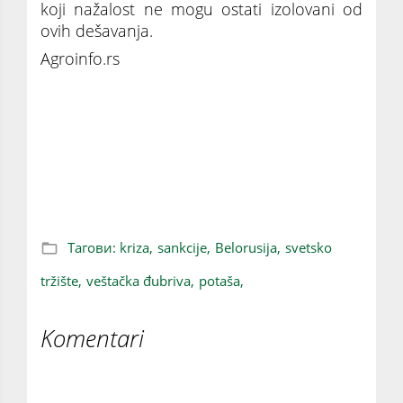
koji nažalost ne mogu ostati izolovani od
ovih dešavanja.
Agroinfo.rs
POTAŠA ĆE IZAZVATI HAOS: Da li beloruski
sastojak za kalijumova đubriva može da
pokrene nestašicu hrane u svetu?
Тагови:
kriza,
sankcije,
Belorusija,
svetsko
tržište,
veštačka đubriva,
potaša,
Komentari