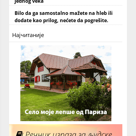
jednog veka
Bilo da ga samostalno mažete na hleb ili
dodate kao prilog, nećete da pogrešite.
Најчитаније
Речник израза за људске