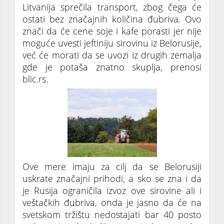
Litvanija sprečila transport, zbog čega će
ostati bez značajnih količina đubriva. Ovo
znači da će cene soje i kafe porasti jer nije
moguće uvesti jeftiniju sirovinu iz Belorusije,
već će morati da se uvozi iz drugih zemalja
gde je potaša znatno skuplja, prenosi
blic.rs.
Ove mere imaju za cilj da se Belorusiji
uskrate značajni prihodi, a sko se zna i da
je Rusija ograničila izvoz ove sirovine ali i
veštačkih đubriva, onda je jasno da će na
svetskom tržištu nedostajati bar 40 posto