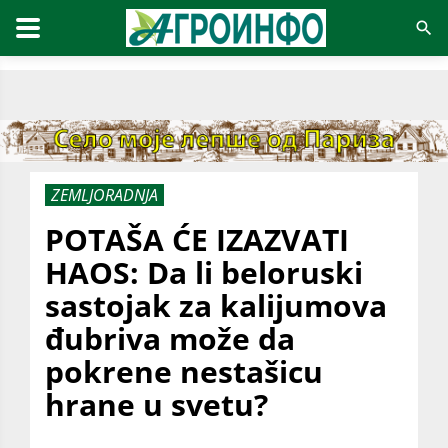
ZEMLJORADNJA
POTAŠA ĆE IZAZVATI
HAOS: Da li beloruski
sastojak za kalijumova
đubriva može da
pokrene nestašicu
hrane u svetu?