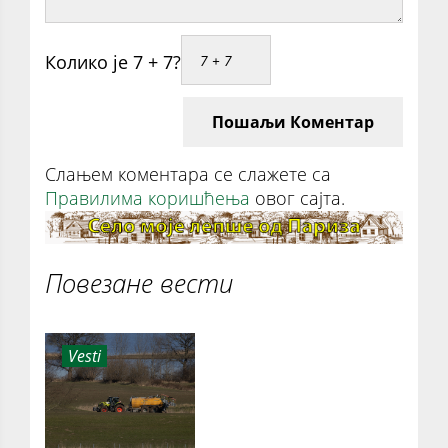
Колико је 7 + 7?
Пошаљи Коментар
Слањем коментара се слажете са
Правилима коришћења
овог сајта.
Повезане вести
Vesti