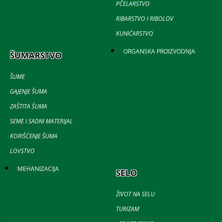
PČELARSTVO
RIBARSTVO I RIBOLOV
KUNIĆARSTVO
ORGANSKA PROIZVODNJA
ŠUMARSTVO
ŠUME
GAJENJE ŠUMA
ZAŠTITA ŠUMA
SEME I SADNI MATERIJAL
KORIŠĆENJE ŠUMA
LOVSTVO
MEHANIZACIJA
SELO
ŽIVOT NA SELU
TURIZAM