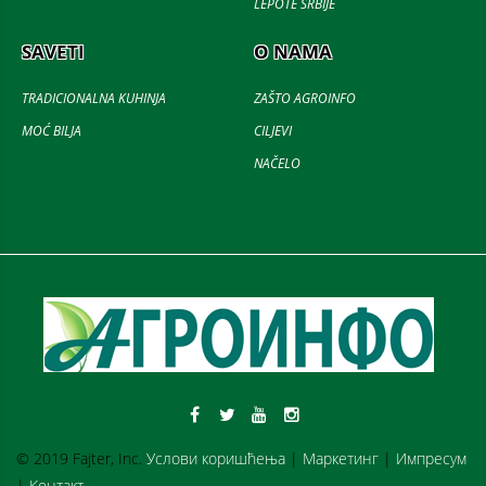
LEPOTE SRBIJE
SAVETI
O NAMA
TRADICIONALNA KUHINJA
ZAŠTO AGROINFO
MOĆ BILJA
CILJEVI
NAČELO
© 2019 Fajter, Inc.
Услови коришћења
|
Маркетинг
|
Импресум
|
Контакт