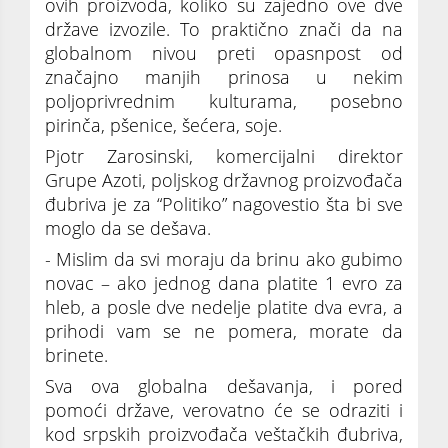
ovih proizvoda, koliko su zajedno ove dve
države izvozile. To praktično znači da na
globalnom nivou preti opasnpost od
značajno manjih prinosa u nekim
poljoprivrednim kulturama, posebno
pirinča, pšenice, šećera, soje.
Pjotr Zarosinski, komercijalni direktor
Grupe Azoti, poljskog državnog proizvođača
đubriva je za “Politiko” nagovestio šta bi sve
moglo da se dešava.
- Mislim da svi moraju da brinu ako gubimo
novac – ako jednog dana platite 1 evro za
hleb, a posle dve nedelje platite dva evra, a
prihodi vam se ne pomera, morate da
brinete.
Sva ova globalna dešavanja, i pored
pomoći države, verovatno će se odraziti i
kod srpskih proizvođača veštačkih đubriva,