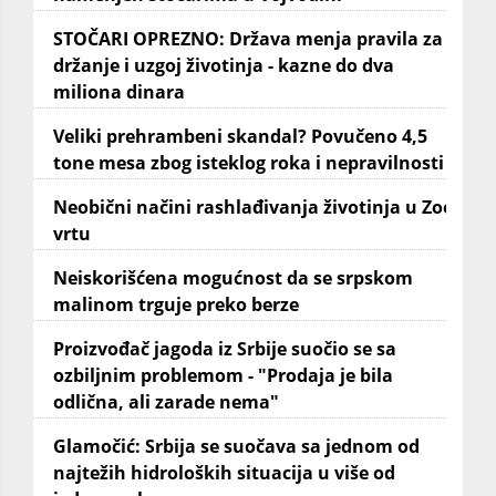
STOČARI OPREZNO: Država menja pravila za
držanje i uzgoj životinja - kazne do dva
miliona dinara
Veliki prehrambeni skandal? Povučeno 4,5
tone mesa zbog isteklog roka i nepravilnosti
Neobični načini rashlađivanja životinja u Zoo
vrtu
Neiskorišćena mogućnost da se srpskom
malinom trguje preko berze
Proizvođač jagoda iz Srbije suočio se sa
ozbiljnim problemom - "Prodaja je bila
odlična, ali zarade nema"
Glamočić: Srbija se suočava sa jednom od
najtežih hidroloških situacija u više od