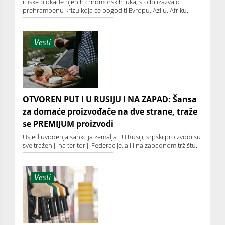
ruske blokade njenih crnomorskih luka, što bi izazvalo
prehrambenu krizu koja će pogoditi Evropu, Aziju, Afriku.
Vesti
OTVOREN PUT I U RUSIJU I NA ZAPAD: Šansa
za domaće proizvođače na dve strane, traže
se PREMIJUM proizvodi
Usled uvođenja sankcija zemalja EU Rusiji, srpski proizvodi su
sve traženiji na teritoriji Federacije, ali i na zapadnom tržištu.
Vesti