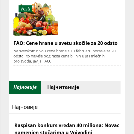
Vesti
FAO: Cene hrane u svetu skočile za 20 odsto
Na svetskom nivou cene hrane su u februaru porasle za 20
odsto i to najviše bog rasta cena biljnih ulja i mlečnih
proizvoda, javlja FAO.
Најновије
Најчитаније
Најновије
Raspisan konkurs vredan 40 miliona: Novac
namenjen stočarima u Vojvodini