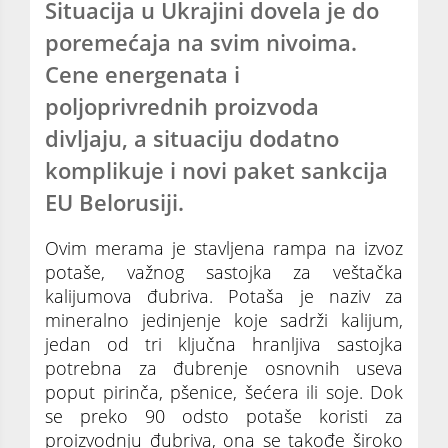
Situacija u Ukrajini dovela je do
poremećaja na svim nivoima.
Cene energenata i
poljoprivrednih proizvoda
divljaju, a situaciju dodatno
komplikuje i novi paket sankcija
EU Belorusiji.
Ovim merama je stavljena rampa na izvoz
potaše, važnog sastojka za veštačka
kalijumova đubriva. Potaša je naziv za
mineralno jedinjenje koje sadrži kalijum,
jedan od tri ključna hranljiva sastojka
potrebna za đubrenje osnovnih useva
poput pirinča, pšenice, šećera ili soje. Dok
se preko 90 odsto potaše koristi za
proizvodnju đubriva, ona se takođe široko