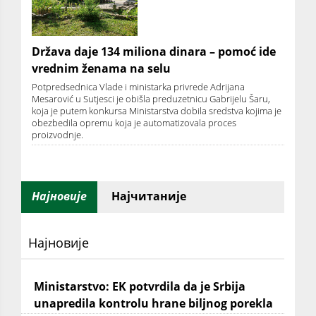
Država daje 134 miliona dinara – pomoć ide
vrednim ženama na selu
Potpredsednica Vlade i ministarka privrede Adrijana
Mesarović u Sutjesci je obišla preduzetnicu Gabrijelu Šaru,
koja je putem konkursa Ministarstva dobila sredstva kojima je
obezbedila opremu koja je automatizovala proces
proizvodnje.
Најновије
Најчитаније
Најновије
Ministarstvo: EK potvrdila da je Srbija
unapredila kontrolu hrane biljnog porekla