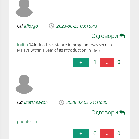
Od
Idiorgo
2023-06-25 00:15:43
Одговори
levitra
94 Indeed, resistance to proguanil was seen in
Malaya within a year of its introduction in 1947
1
0
+
-
Od
Matthewcon
2026-02-05 21:15:40
Одговори
phontechm
0
0
+
-