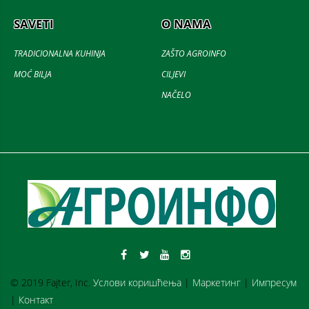
SAVETI
O NAMA
TRADICIONALNA KUHINJA
ZAŠTO AGROINFO
MOĆ BILJA
CILJEVI
NAČELO
© 2019 Fajter, Inc.
Услови коришћења
|
Маркетинг
|
Импресум
|
Контакт