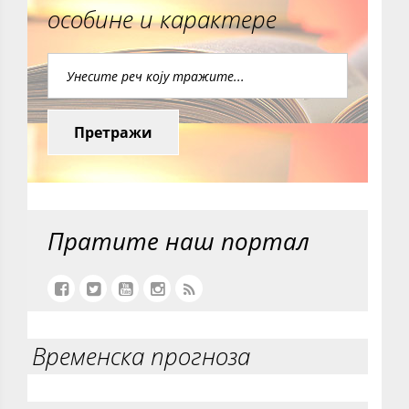
особине и карактере
Претражи
Пратите наш портал
Временска прогноза