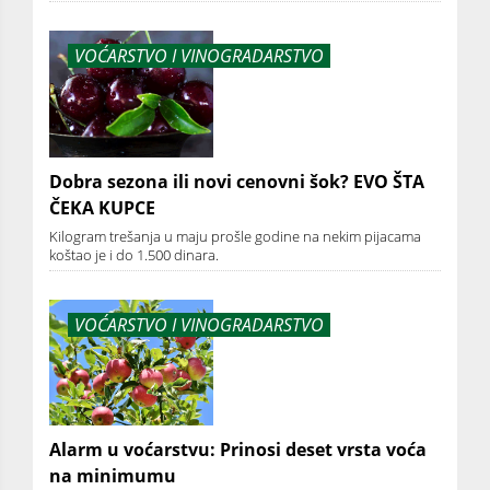
VOĆARSTVO I VINOGRADARSTVO
Dobra sezona ili novi cenovni šok? EVO ŠTA
ČEKA KUPCE
Kilogram trešanja u maju prošle godine na nekim pijacama
koštao je i do 1.500 dinara.
VOĆARSTVO I VINOGRADARSTVO
Alarm u voćarstvu: Prinosi deset vrsta voća
na minimumu