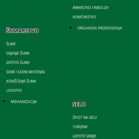
RIBARSTVO I RIBOLOV
KUNIĆARSTVO
ORGANSKA PROIZVODNJA
ŠUMARSTVO
ŠUME
GAJENJE ŠUMA
ZAŠTITA ŠUMA
SEME I SADNI MATERIJAL
KORIŠĆENJE ŠUMA
LOVSTVO
MEHANIZACIJA
SELO
ŽIVOT NA SELU
TURIZAM
LEPOTE SRBIJE