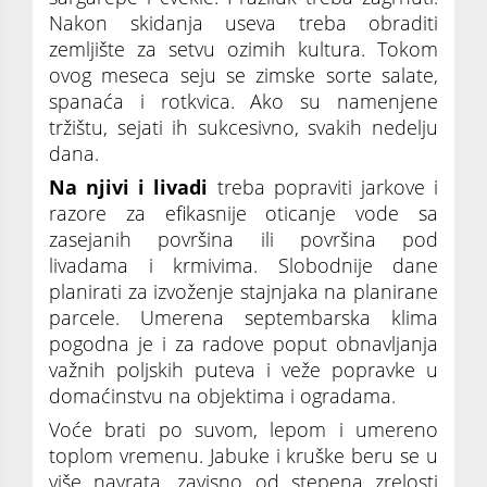
Nakon skidanja useva treba obraditi
zemljište za setvu ozimih kultura. Tokom
ovog meseca seju se zimske sorte salate,
spanaća i rotkvica. Ako su namenjene
tržištu, sejati ih sukcesivno, svakih nedelju
dana.
Na njivi i livadi
treba popraviti jarkove i
razore za efikasnije oticanje vode sa
zasejanih površina ili površina pod
livadama i krmivima. Slobodnije dane
planirati za izvoženje stajnjaka na planirane
parcele. Umerena septembarska klima
pogodna je i za radove poput obnavljanja
važnih poljskih puteva i veže popravke u
domaćinstvu na objektima i ogradama.
Voće brati po suvom, lepom i umereno
toplom vremenu. Jabuke i kruške beru se u
više navrata, zavisno od stepena zrelosti