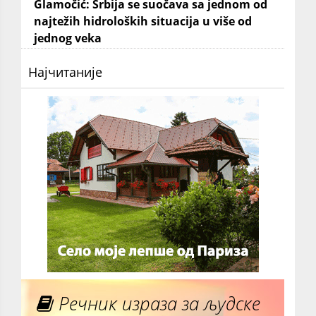
Glamočić: Srbija se suočava sa jednom od
najtežih hidroloških situacija u više od
jednog veka
Најчитаније
Речник израза за људске