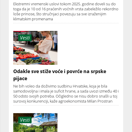
Ekstremni vremenski uslovi tokom 2025. godine doveli su do
toga da je 10 od 16 praćenih voćnih vrsta zabeležilo rekordno
loše prinose, što stručnjaci povezuju sa sve izraženijim
klimatskim promenama
Vesti
Odakle sve stiže voće i povrće na srpske
pijace
Ne bih voleo da doživimo sudbinu Hrvatske, koja je bila
samodovoljna i imala je suficit hrane, a sada uvozi između 40 i
50 odsto svojih potreba. Očigledno se nisu dobro snašli u toj
surovoj konkurenciji, kaže agroekonomista Milan Prostran
Vesti