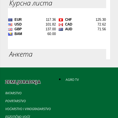
Курсна листа
Анкета
AGRO TV
ZEMLJORADNJA
RATARSTVO
POVRTARSTVO
VOĆARSTVO I VINOGRADARSTVO
EGZOTIČNO VOĆE