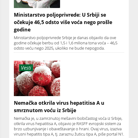
Ministarstvo poljoprivrede: U Srbiji se
očekuje 46,5 odsto više voća nego prošle
godine
Ministarstvo poljoprivrede Srbije je danas objavilo da ove
godine očekuje berbu od 1,5 i 1,6 miliona tona voća – 46,5
odsto veću nego 2025, ukoliko ne bude nepogoda.
Vesti
Nemačka otkrila virus hepatitisa A u
smrznutom voću iz Srbije
Nemačka je, u zamrznutoj mešavini bobičastog voća iz Srbije,
otkrila virus hepatitisa A, objavio je RASFF evropski sistem za
brzo uzbunjivanje i obaveštavanje o hrani. Ovaj virus, izaziva
virusni hepatitis tipa A, tj. zaraznu žuticu tipa A, piše portal N1.