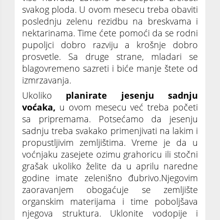
svakog ploda. U ovom mesecu treba obaviti
poslednju zelenu rezidbu na breskvama i
nektarinama. Time ćete pomoći da se rodni
pupoljci dobro razviju a krošnje dobro
prosvetle. Sa druge strane, mladari se
blagovremeno sazreti i biće manje štete od
izmrzavanja.
Ukoliko
planirate jesenju sadnju
voćaka,
u ovom mesecu već treba početi
sa pripremama. Potsećamo da jesenju
sadnju treba svakako primenjivati na lakim i
propustljivim zemljištima. Vreme je da u
voćnjaku zasejete ozimu grahoricu ili stočni
grašak ukoliko želite da u aprilu naredne
godine imate zelenišno đubrivo.Njegovim
zaoravanjem obogaćuje se zemljište
organskim materijama i time poboljšava
njegova struktura. Uklonite vodopije i