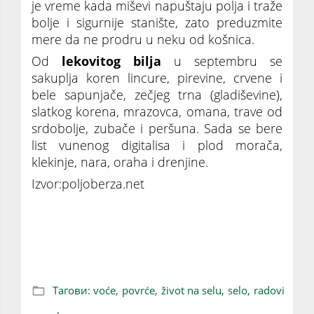
je vreme kada miševi napuštaju polja i traže
bolje i sigurnije stanište, zato preduzmite
mere da ne prodru u neku od košnica.
Od
lekovitog bilja
u septembru se
sakuplja koren lincure, pirevine, crvene i
bele sapunjače, zečjeg trna (gladiševine),
slatkog korena, mrazovca, omana, trave od
srdobolje, zubače i peršuna. Sada se bere
list vunenog digitalisa i plod morača,
klekinje, nara, oraha i drenjine.
Izvor:poljoberza.net
Život na selu donesi i stalne poslove:
Kalendar radova u septembru
Тагови:
voće,
povrće,
život na selu,
selo,
radovi