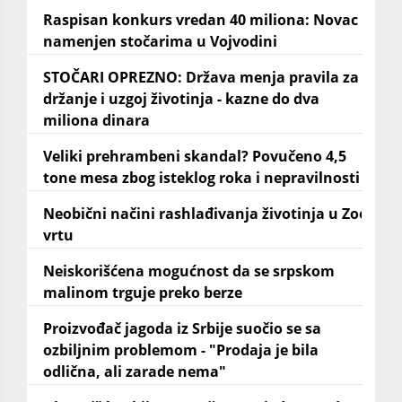
Raspisan konkurs vredan 40 miliona: Novac
namenjen stočarima u Vojvodini
STOČARI OPREZNO: Država menja pravila za
držanje i uzgoj životinja - kazne do dva
miliona dinara
Veliki prehrambeni skandal? Povučeno 4,5
tone mesa zbog isteklog roka i nepravilnosti
Neobični načini rashlađivanja životinja u Zoo
vrtu
Neiskorišćena mogućnost da se srpskom
malinom trguje preko berze
Proizvođač jagoda iz Srbije suočio se sa
ozbiljnim problemom - "Prodaja je bila
odlična, ali zarade nema"