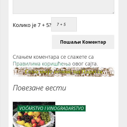
Колико је 7 + 5?
Пошаљи Коментар
Слањем коментара се слажете са
Правилима коришћења
овог сајта.
Повезане вести
VOĆARSTVO I VINOGRADARSTVO