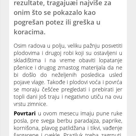
rezultate, tragajuæi najviše za
onim što se pokazalo kao
pogrešan potez ili greška u
koracima.
Osim radova u polju, veliku pažnju posvetiti
plodovima i drugoj robi koji su ostavljeni u
skladištima i na vreme obaviti lopatanje
pšenice i drugog zrnastog materijala da ne
bi došlo do neželjenih posledica usled
pojave vlage. Takođe i plodovi voća i povrća
se moraju češćee pregledati i prebirati jer
topli dani još traju i negativno utiču na ovu
vrstu zimnice.
Povrtari
u ovom mesecu imaju pune ruke
posla, pre svega berbu paradajza, paprike,
kornišona, plavog patlidžana i tikvi, vađenje
šargarepe i cvekle. Praziluk treba zagrnuti.