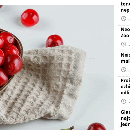
ton
nep
Neo
Zoo
Nei
mal
Proi
ozb
odl
Gla
najt
jed