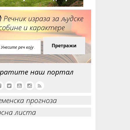
Речник израза за људске
собине и карактере
Претражи
ратите наш портал
еменска прогноза
рсна листа