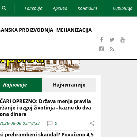
Галерија
Архива
Контакт
Ћирилица
ANSKA PROIZVODNJA
MEHANIZACIJA
Најновије
Најчитаније
ČARI OPREZNO: Država menja pravila
ržanje i uzgoj životinja - kazne do dva
iona dinara
2026-08-06 03:18:33
0
iki prehrambeni skandal? Povučeno 4,5