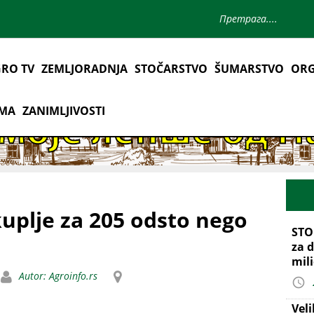
RO TV
ZEMLJORADNJA
STOČARSTVO
ŠUMARSTVO
ORG
AMA
ZANIMLJIVOSTI
kuplje za 205 odsto nego
STO
za d
mil
Autor: Agroinfo.rs
Vel