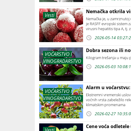
Nemačka otkrila vi
Vesti
Nemačka je, u zamrznutoj me
je RASFF evropski sistem za
virusni hepatitis tipa A, tj.
2026-05-14 03:27:
Dobra sezona ili n
VOĆARSTVO I
Kilogram trešanja u maju p
VINOGRADARSTVO
2026-05-03 10:08:
Alarm u voćarstvu:
VOĆARSTVO I
Ekstremni vremenski uslov
VINOGRADARSTVO
voćnih vrsta zabeležilo rek
klimatskim promenama
2026-02-27 10:35:
Cene voća odletele
Vesti