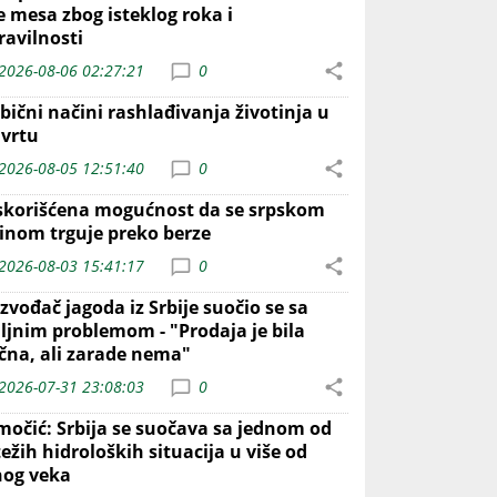
e mesa zbog isteklog roka i
ravilnosti
2026-08-06 02:27:21
0
bični načini rashlađivanja životinja u
 vrtu
2026-08-05 12:51:40
0
skorišćena mogućnost da se srpskom
inom trguje preko berze
2026-08-03 15:41:17
0
zvođač jagoda iz Srbije suočio se sa
iljnim problemom - "Prodaja je bila
ična, ali zarade nema"
2026-07-31 23:08:03
0
močić: Srbija se suočava sa jednom od
ežih hidroloških situacija u više od
nog veka