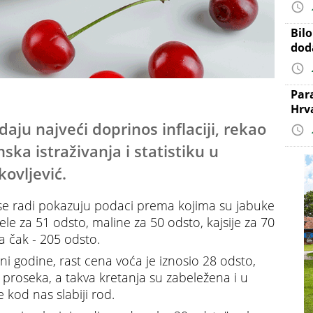
Bil
dod
Par
Hrv
aju najveći doprinos inflaciji, rekao
ka istraživanja i statistiku u
kovljević.
se radi pokazuju podaci prema kojima su jabuke
 za 51 odsto, maline za 50 odsto, kajsije za 70
a čak - 205 odsto.
i godine, rast cena voća je iznosio 28 odsto,
 proseka, a takva kretanja su zabeležena i u
 kod nas slabiji rod.