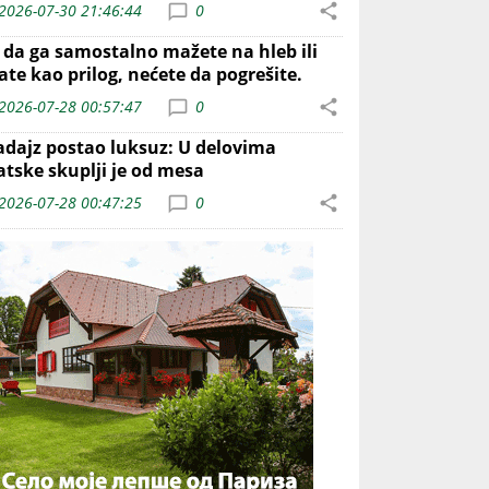
2026-07-30 21:46:44
0
o da ga samostalno mažete na hleb ili
ate kao prilog, nećete da pogrešite.
2026-07-28 00:57:47
0
adajz postao luksuz: U delovima
atske skuplji je od mesa
2026-07-28 00:47:25
0