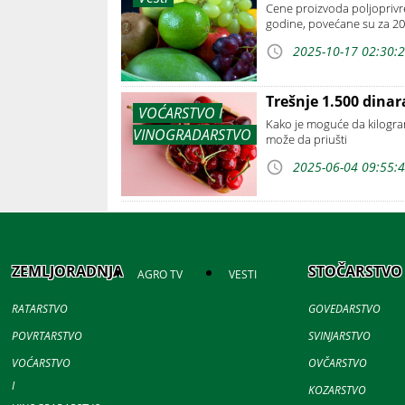
Cene proizvoda poljoprivre
godine, povećane su za 20
2025-10-17 02:30:
Trešnje 1.500 dinara
VOĆARSTVO I
Kako je moguće da kilogram 
VINOGRADARSTVO
može da priušti
2025-06-04 09:55:
ZEMLJORADNJA
STOČARSTVO
AGRO TV
VESTI
RATARSTVO
GOVEDARSTVO
POVRTARSTVO
SVINJARSTVO
VOĆARSTVO
OVČARSTVO
I
KOZARSTVO