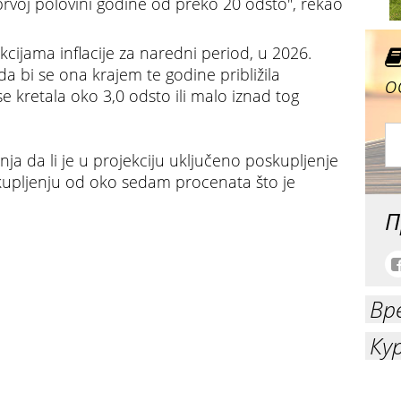
prvoj polovini godine od preko 20 odsto", rekao
ekcijama inflacije za naredni period, u 2026.
da bi se ona krajem te godine približila
о
 se kretala oko 3,0 odsto ili malo iznad tog
ja da li je u projekciju uključeno poskupljenje
oskupljenju od oko sedam procenata što je
П
 nego lani
Вр
Ку