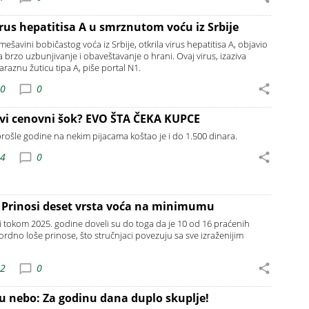
rus hepatitisa A u smrznutom voću iz Srbije
šavini bobičastog voća iz Srbije, otkrila virus hepatitisa A, objavio
 brzo uzbunjivanje i obaveštavanje o hrani. Ovaj virus, izaziva
 zaraznu žuticu tipa A, piše portal N1.
20
0
ovi cenovni šok? EVO ŠTA ČEKA KUPCE
rošle godine na nekim pijacama koštao je i do 1.500 dinara.
14
0
 Prinosi deset vrsta voća na minimumu
i tokom 2025. godine doveli su do toga da je 10 od 16 praćenih
ordno loše prinose, što stručnjaci povezuju sa sve izraženijim
02
0
 u nebo: Za godinu dana duplo skuplje!