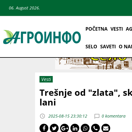
06. August 2026.
POČETNA
VESTI
AG
SELO
SAVETI
O N
Vesti
Trešnje od "zlata", s
lani
2025-08-15 23:30:12
0 komentara