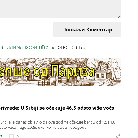
Пошаљи Коментар
авилима коришћења
овог сајта.
rivrede: U Srbiji se očekuje 46,5 odsto više voća
 Srbije je danas objavilo da ove godine očekuje berbu od 1,5 i 1,6
odsto veću nego 2025, ukoliko ne bude nepogoda.
07
0