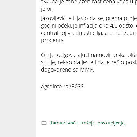
"Svuda je zabeležen rast cena voća u 
je on.
Jakovljević je izjavio da se, prema proj
godini očekuje inflacija oko 4,0 odsto, 
centralnoj vrednosti cilja, a u 2027. bi
procenta.
On je, odgovarajući na novinarska pitan
struje, rekao da jeste i da je reč o p
dogovoreno sa MMF.
Agroinfo.rs /B03S
Trešnje od "zlata", skuplje za 205 odsto
Тагови:
voće,
trešnje,
poskupljenje,