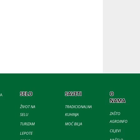
SELO
SAVETI
O
JA
NAMA
ŽIVOT NA
TRADICIONALNA
ZAŠTO
SELU
KUHINJA
AGROINFO
TURIZAM
MOĆ BILJA
CILJEVI
LEPOTE