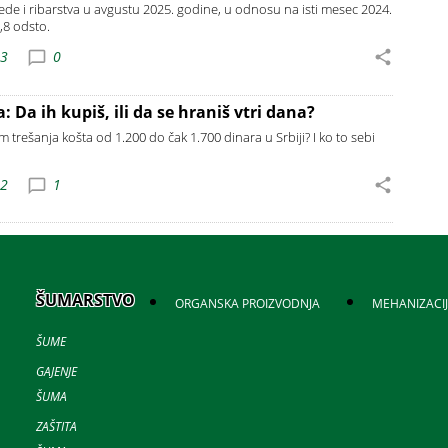
de i ribarstva u avgustu 2025. godine, u odnosu na isti mesec 2024.
,8 odsto.
23
0
: Da ih kupiš, ili da se hraniš vtri dana?
trešanja košta od 1.200 do čak 1.700 dinara u Srbiji? I ko to sebi
42
1
ŠUMARSTVO
ORGANSKA PROIZVODNJA
MEHANIZACI
ŠUME
GAJENJE
ŠUMA
ZAŠTITA