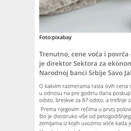
Foto:pixabay
Trenutno, cene voća i povrća d
je direktor Sektora za ekonoms
Narodnoj banci Srbije Savo Ja
O kakvim razmerama rasta ovih cena 
u odnosu na pre godinu dana poskupele
odsto, breskve za 87 odsto, a trešnje z
Prema njegovim rečima u prvoj polovin
što je dvostruko više od petogodišnjeg
zemljama iz kojih uvozimo voće kada je