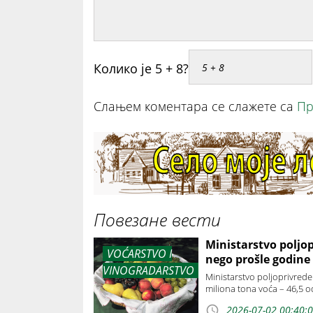
Колико је 5 + 8?
Слањем коментара се слажете са
Пр
Повезане вести
Ministarstvo poljop
VOĆARSTVO I
nego prošle godine
VINOGRADARSTVO
Ministarstvo poljoprivrede
miliona tona voća – 46,5 
2026-07-02 00:40: