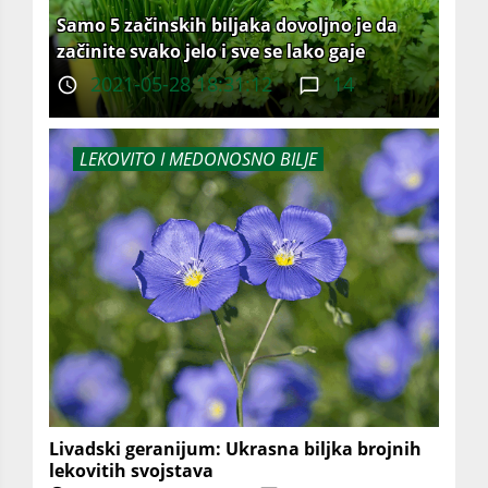
Samo 5 začinskih biljaka dovoljno je da
začinite svako jelo i sve se lako gaje
2021-05-28 18:31:12
14
LEKOVITO I MEDONOSNO BILJE
Livadski geranijum: Ukrasna biljka brojnih
lekovitih svojstava