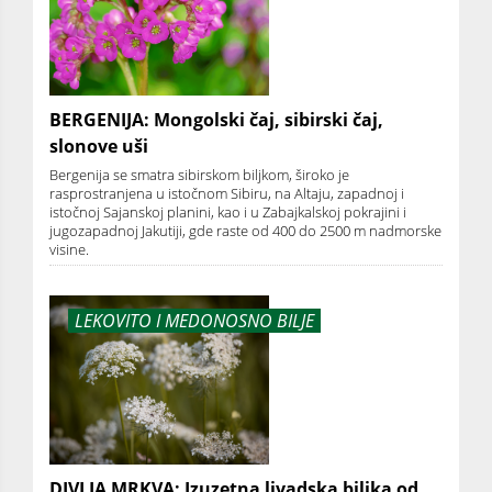
BERGENIJA: Mongolski čaj, sibirski čaj,
slonove uši
Bergenija se smatra sibirskom biljkom, široko je
rasprostranjena u istočnom Sibiru, na Altaju, zapadnoj i
istočnoj Sajanskoj planini, kao i u Zabajkalskoj pokrajini i
jugozapadnoj Jakutiji, gde raste od 400 do 2500 m nadmorske
visine.
LEKOVITO I MEDONOSNO BILJE
DIVLJA MRKVA: Izuzetna livadska biljka od