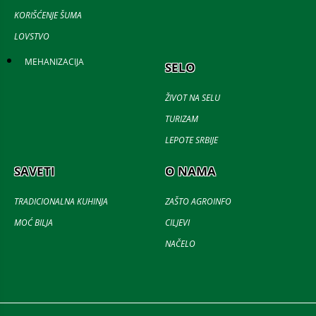
KORIŠĆENJE ŠUMA
LOVSTVO
MEHANIZACIJA
SELO
ŽIVOT NA SELU
TURIZAM
LEPOTE SRBIJE
SAVETI
O NAMA
TRADICIONALNA KUHINJA
ZAŠTO AGROINFO
MOĆ BILJA
CILJEVI
NAČELO