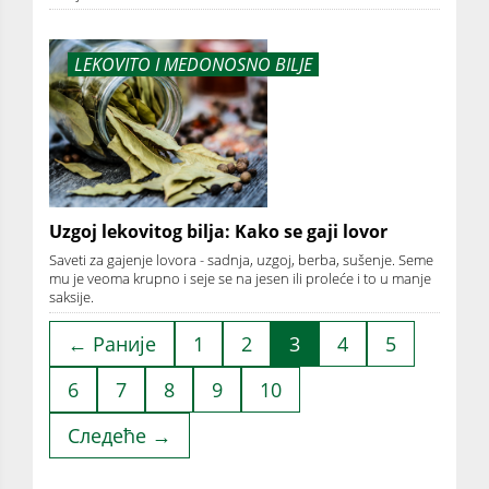
LEKOVITO I MEDONOSNO BILJE
Uzgoj lekovitog bilja: Kako se gaji lovor
Saveti za gajenje lovora - sadnja, uzgoj, berba, sušenje. Seme
mu je veoma krupno i seje se na jesen ili proleće i to u manje
saksije.
← Раније
1
2
3
4
5
6
7
8
9
10
Следеће →