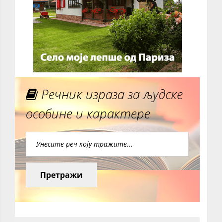
Речник израза за људске
особине и карактере
Претражи