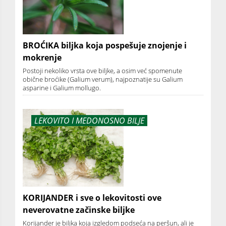
BROĆIKA biljka koja pospešuje znojenje i
mokrenje
Postoji nekoliko vrsta ove biljke, a osim već spomenute
obične broćike (Galium verum), najpoznatije su Galium
asparine i Galium mollugo.
LEKOVITO I MEDONOSNO BILJE
KORIJANDER i sve o lekovitosti ove
neverovatne začinske biljke
Korijander je biljka koja izgledom podseća na peršun, ali je