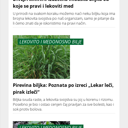
koje se pravi i lekoviti med
U prirodi na svakom koraku možemo naći neku biljku koja ima
brojna lekovita svojstva po naš organizam, samo je pitanje da
li ćemo znati da je iskoristimo na pravi način.
LEKOVITO I MEDONOSNO BILJE
Pirevina biljka: Poznata po izreci „Lekar leči,
pirak izleči“
Biljka svuda raste, a lekovita svojstva su joj u korenu i rizomu.
Posebno je bio i ostao cenjen čaj pravljan za sve bolesti, kao i
sok protiv bolova.
LEKOVITO I MEDONOSNO BILJE