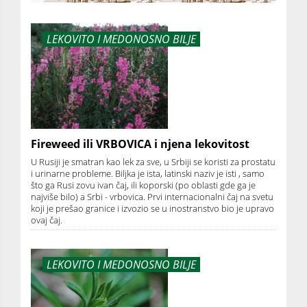
LEKOVITO I MEDONOSNO BILJE
Fireweed ili VRBOVICA i njena lekovitost
U Rusiji je smatran kao lek za sve, u Srbiji se koristi za prostatu
i urinarne probleme. Biljka je ista, latinski naziv je isti , samo
što ga Rusi zovu ivan čaj, ili koporski (po oblasti gde ga je
najviše bilo) a Srbi - vrbovica. Prvi internacionalni čaj na svetu
koji je prešao granice i izvozio se u inostranstvo bio je upravo
ovaj čaj.
LEKOVITO I MEDONOSNO BILJE