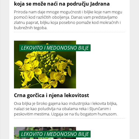
koja se može naći na području Jadrana
Priroda nam daje mnoge mogućnosti i biljke koje nam mogu
pomoći kod različitih oboljenja. Danas vam predstavljamo
zlatnu paprat, biljku koja posebno pomaže kod mokraćnih i
bubrežnih tegoba.
LEKOVITO I MEDONOSNO BILJE
Crna gorčica i njena lekovitost
Ova biljka je široko gajena kao industrijska i lekovita biljka,
nalazi se kao poludivlja na obalama reka i šljunčanim i
peskovitim mestima. Uzgaja se na tlu bogatom humusom.
LEKOVITO I MEDONOSNO BILJE