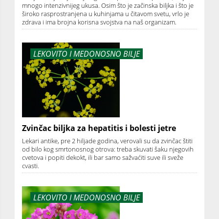
mnogo intenzivnijeg ukusa. Osim što je začinska biljka i što je
široko rasprostranjena u kuhinjama u čitavom svetu, vrlo je
zdrava i ima brojna korisna svojstva na naš organizam.
LEKOVITO I MEDONOSNO BILJE
Zvinčac biljka za hepatitis i bolesti jetre
Lekari antike, pre 2 hiljade godina, verovali su da zvinčac štiti
od bilo kog smrtonosnog otrova: treba skuvati šaku njegovih
cvetova i popiti dekokt, ili bar samo sažvaćiti suve ili sveže
cvasti.
LEKOVITO I MEDONOSNO BILJE