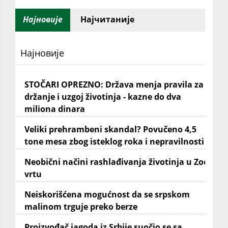
Најновије
Најчитаније
Најновије
STOČARI OPREZNO: Država menja pravila za
držanje i uzgoj životinja - kazne do dva
miliona dinara
Veliki prehrambeni skandal? Povučeno 4,5
tone mesa zbog isteklog roka i nepravilnosti
Neobični načini rashlađivanja životinja u Zoo
vrtu
Neiskorišćena mogućnost da se srpskom
malinom trguje preko berze
Proizvođač jagoda iz Srbije suočio se sa