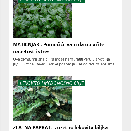
MATIČNJAK : Pomoćiće vam da ublažite
napetost i stres
Ova divna, mirisna biljka može nam vratiti veru u život. Na
jugu Evrope i severu Afrike poznat je više od dva milenijuma.
LEKOVITO I MEDONOSNO BILJE
ZLATNA PAPRAT: Izuzetno lekovita biljka