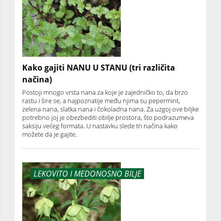
Kako gajiti NANU U STANU (tri različita
načina)
Postoji mnogo vrsta nana za koje je zajedničko to, da brzo
rastu i šire se, a najpoznatije među njima su pepermint,
zelena nana, slatka nana i čokoladna nana. Za uzgoj ove biljke
potrebno joj je obezbediti obilje prostora, što podrazumeva
saksiju većeg formata. U nastavku slede tri načina kako
možete da je gajite.
LEKOVITO I MEDONOSNO BILJE