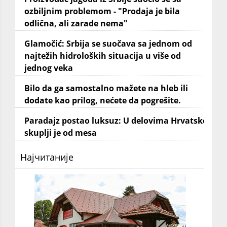
ozbiljnim problemom - "Prodaja je bila
odlična, ali zarade nema"
Glamočić: Srbija se suočava sa jednom od
najtežih hidroloških situacija u više od
jednog veka
Bilo da ga samostalno mažete na hleb ili
dodate kao prilog, nećete da pogrešite.
Paradajz postao luksuz: U delovima Hrvatske
skuplji je od mesa
Најчитаније