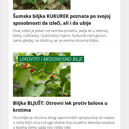
Šumska biljka KUKUREK poznata po svojoj
sposobnosti da izleči, ali i da ubije
Ovaj cvetić je jedan od vesnika proleća. Javlja se u zelenoj,
beloj, ružičastoj i ljubičastoj nijansi. Kukurek nam govori,
samo gledaj, ne dodiruj, jer je veoma otrovna biljka.
LEKOVITO I MEDONOSNO BILJE
Biljka BLJUŠT: Otrovni lek protiv bolova u
krstima
Ova biljka je otrovna zbog saponinskih spojeva koji se nalaze
u celoj biljci ona s druge strane ima izuzetno lekovita svojstva
o kojima ćemo sada reći nešto više.