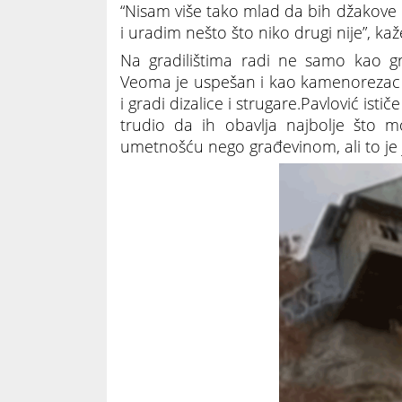
“Nisam više tako mlad da bih džakove
i uradim nešto što niko drugi nije”, kaž
Na gradilištima radi ne samo kao gra
Veoma je uspešan i kao kamenorezac i 
i gradi dizalice i strugare.Pavlović ist
trudio da ih obavlja najbolje što m
umetnošću nego građevinom, ali to je 