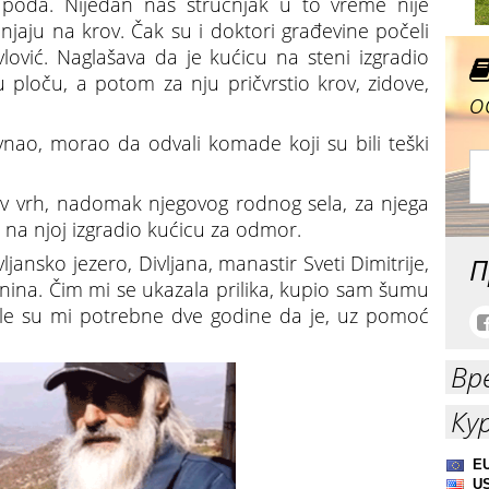
poda. Nijedan naš stručnjak u to vreme nije
jaju na krov. Čak su i doktori građevine počeli
lović. Naglašava da je kućicu na steni izgradio
 ploču, a potom za nju pričvrstio krov, zidove,
о
vnao, morao da odvali komade koji su bili teški
v vrh, nadomak njegovog rodnog sela, za njega
 na njoj izgradio kućicu za odmor.
vljansko jezero, Divljana, manastir Sveti Dimitrije,
П
anina. Čim mi se ukazala prilika, kupio sam šumu
Bile su mi potrebne dve godine da je, uz pomoć
Вр
Ку