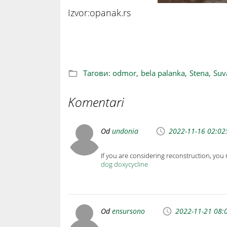
Izvor:opanak.rs
Zovu ga SRPSKI ČARDAK na steni visokoj 
Тагови:
odmor,
bela palanka,
Stena,
Suv
Komentari
Od
undonia
2022-11-16 02:02
If you are considering reconstruction, you
dog doxycycline
Od
ensursono
2022-11-21 08: