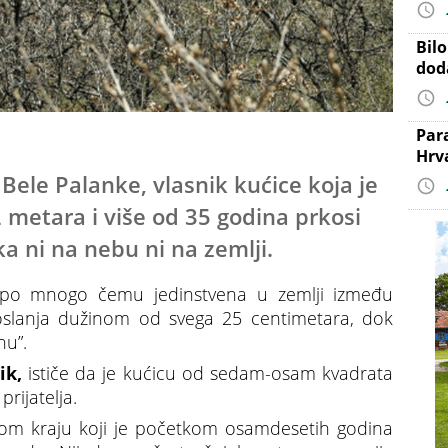
Bil
dod
Par
Hrv
 Bele Palanke, vlasnik kućice koja je
2 metara i više od 35 godina prkosi
a ni na nebu ni na zemlji.
a po mnogo čemu jedinstvena u zemlji između
oslanja dužinom od svega 25 centimetara, dok
hu”.
ik,
ističe da je kućicu od sedam-osam kvadrata
rijatelja.
ovom kraju koji je početkom osamdesetih godina