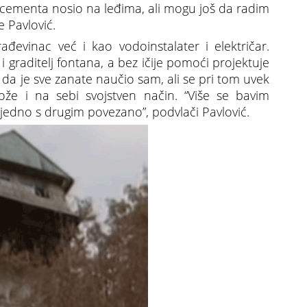
 cementa nosio na leđima, ali mogu još da radim
e Pavlović.
đevinac već i kao vodoinstalater i električar.
graditelj fontana, a bez ičije pomoći projektuje
iče da je sve zanate naučio sam, ali se pri tom uvek
ože i na sebi svojstven način. “Više se bavim
jedno s drugim povezano”, podvlači Pavlović.