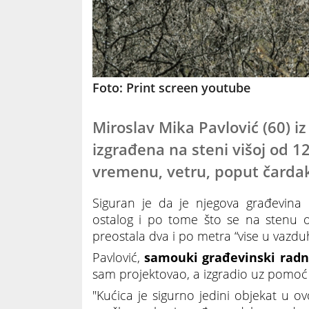
Foto: Print screen youtube
Miroslav Mika Pavlović (60) iz
izgrađena na steni višoj od 1
vremenu, vetru, poput čardak
Siguran je da je njegova građevin
ostalog i po tome što se na stenu 
preostala dva i po metra “vise u vazdu
Pavlović,
samouki građevinski radn
sam projektovao, a izgradio uz pomoć p
"Kućica je sigurno jedini objekat u 