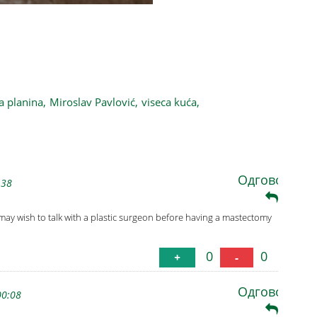
12 metara, i prava je atrakcija već 35 godina
a planina,
Miroslav Pavlović,
viseca kuća,
Одговори
:38
 may wish to talk with a plastic surgeon before having a mastectomy
0
0
+
-
Одговори
00:08