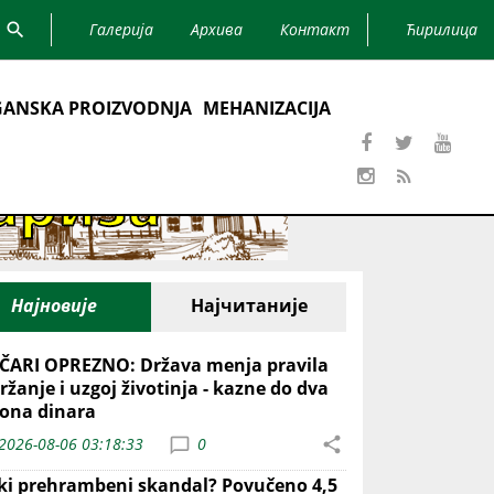
Галерија
Архива
Контакт
Ћирилица
ANSKA PROIZVODNJA
MEHANIZACIJA
Најновије
Најчитаније
ČARI OPREZNO: Država menja pravila
ržanje i uzgoj životinja - kazne do dva
iona dinara
2026-08-06 03:18:33
0
iki prehrambeni skandal? Povučeno 4,5