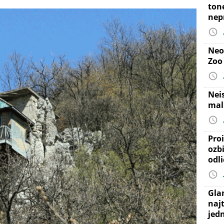
ton
nep
Neo
Zoo
Nei
mal
Proi
ozb
odl
Gla
najt
jed