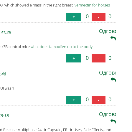
, which showed a mass in the right breast
ivermectin for horses
0
0
+
-
Одговори
:41:39
nk3B control mice
what does tamoxifen do to the body
0
0
+
-
Одговори
7:48
UI was 1
0
0
+
-
Одговори
58:18
Release Multiphase 24 Hr Capsule, ER Hr Uses, Side Effects, and