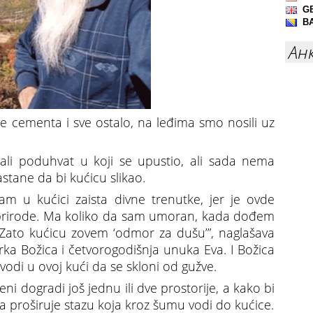
Ан
ve cementa i sve ostalo, na leđima smo nosili uz
vali poduhvat u koji se upustio, ali sada nema
stane da bi kućicu slikao.
am u kućici zaista divne trenutke, jer je ovde
z prirode. Ma koliko da sam umoran, kada dođem
 Zato kućicu zovem ‘odmor za dušu’”, naglašava
rka Božica i četvorogodišnja unuka Eva. I Božica
di u ovoj kući da se skloni od gužve.
eni dogradi još jednu ili dve prostorije, a kako bi
a proširuje stazu koja kroz šumu vodi do kućice.