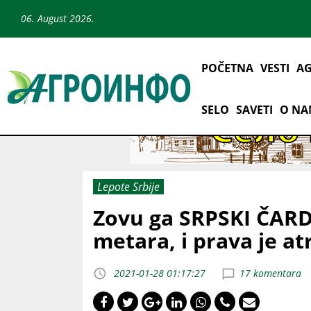
06. August 2026.
POČETNA
VESTI
AG
SELO
SAVETI
O N
Lepote Srbije
Zovu ga SRPSKI ČARD
metara, i prava je at
2021-01-28 01:17:27
17 komentara