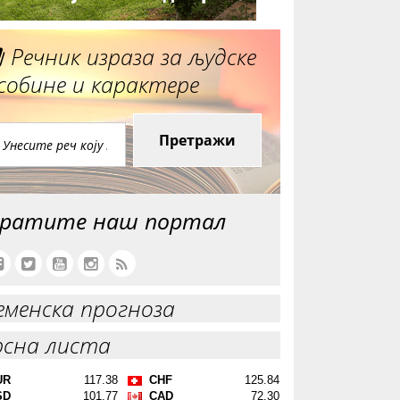
Речник израза за људске
собине и карактере
Претражи
ратите наш портал
еменска прогноза
рсна листа