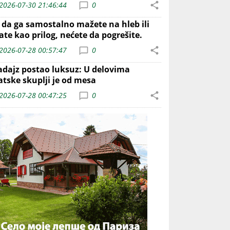
2026-07-30 21:46:44
0
o da ga samostalno mažete na hleb ili
ate kao prilog, nećete da pogrešite.
2026-07-28 00:57:47
0
adajz postao luksuz: U delovima
atske skuplji je od mesa
2026-07-28 00:47:25
0