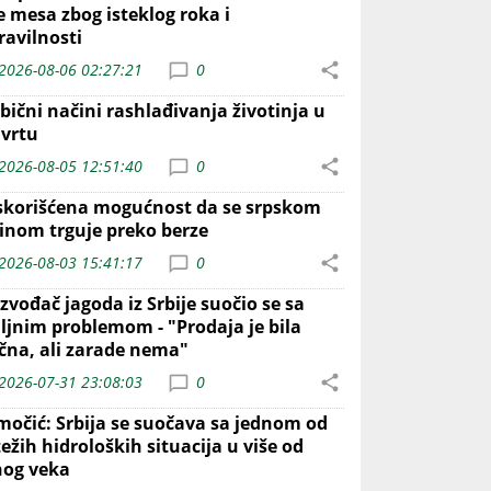
e mesa zbog isteklog roka i
ravilnosti
2026-08-06 02:27:21
0
bični načini rashlađivanja životinja u
 vrtu
2026-08-05 12:51:40
0
skorišćena mogućnost da se srpskom
inom trguje preko berze
2026-08-03 15:41:17
0
zvođač jagoda iz Srbije suočio se sa
iljnim problemom - "Prodaja je bila
ična, ali zarade nema"
2026-07-31 23:08:03
0
močić: Srbija se suočava sa jednom od
ežih hidroloških situacija u više od
nog veka