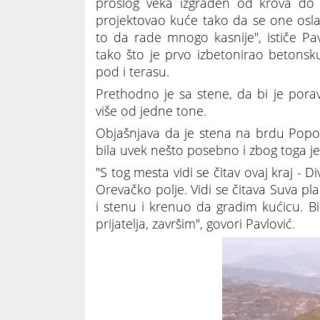
prošlog veka izgrađen od krova do 
projektovao kuće tako da se one oslan
to da rade mnogo kasnije", ističe Pav
tako što je prvo izbetonirao betonsku
pod i terasu.
Prethodno je sa stene, da bi je pora
više od jedne tone.
Objašnjava da je stena na brdu Popo
bila uvek nešto posebno i zbog toga je
"S tog mesta vidi se čitav ovaj kraj - Di
Orevačko polje. Vidi se čitava Suva pl
i stenu i krenuo da gradim kućicu. 
prijatelja, završim", govori Pavlović.