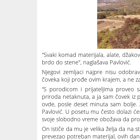
"Svaki komad materijala, alate, džako
brdo do stene", naglašava Pavlović.
Njegovi zemljaci najpre nisu odobra
čoveka koji prođe ovim krajem, a ne za
“S porodicom i prijateljima proveo s
priroda netaknuta, a ja sam čovek i
ovde, posle deset minuta sam bolje.
Pavlović. U posetu mu često dolazi će
svoje slobodno vreme obožava da provo
On ističe da mu je velika želja da na st
prevezao potreban materijal, ovih dan