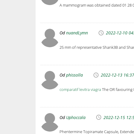
A mammogram was obtained dated 01 28 08
Od
nuandLymn
2022-12-10 04
25 mm of representative Shank3B and Sha
Od
phissolla
2022-12-13 16:3
comparatif levitra viagra
The OR favouring I
Od
Uphoccala
2022-12-15 12:
Phentermine Topiramate Capsule, Extended 