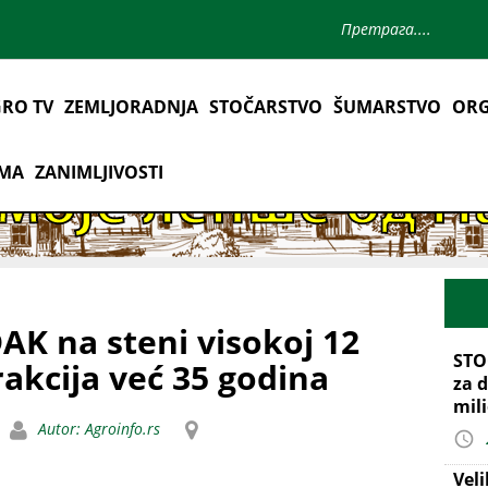
RO TV
ZEMLJORADNJA
STOČARSTVO
ŠUMARSTVO
ORG
AMA
ZANIMLJIVOSTI
AK na steni visokoj 12
STO
rakcija već 35 godina
za d
mil
Autor: Agroinfo.rs
Vel