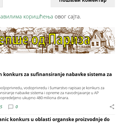
Пошаљи Коментар
авилима коришћења
овог сајта.
n konkurs za sufinansiranje nabavke sistema za
a poljoprivredu, vodoprivredu i šumarstvo rapisao je konkurs za
ansiranje nabavke sistema i opreme za navodnjavanje u AP
je opredeljeno ukupno 480 miliona dinara.
25
0
anic konkurs u oblasti organske proizvodnje do