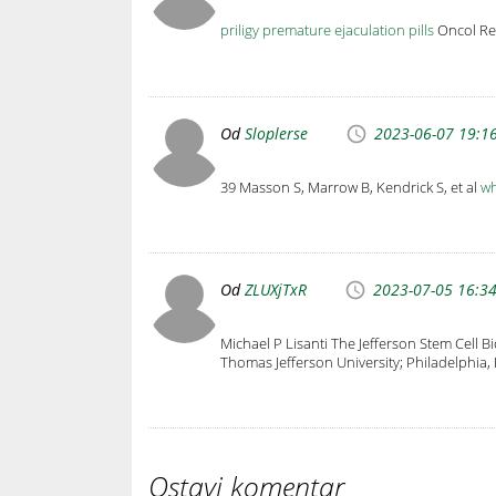
priligy premature ejaculation pills
Oncol Rep
Od
Sloplerse
2023-06-07 19:1
39 Masson S, Marrow B, Kendrick S, et al
wh
Od
ZLUXjTxR
2023-07-05 16:3
Michael P Lisanti The Jefferson Stem Cell 
Thomas Jefferson University; Philadelphi
Ostavi komentar