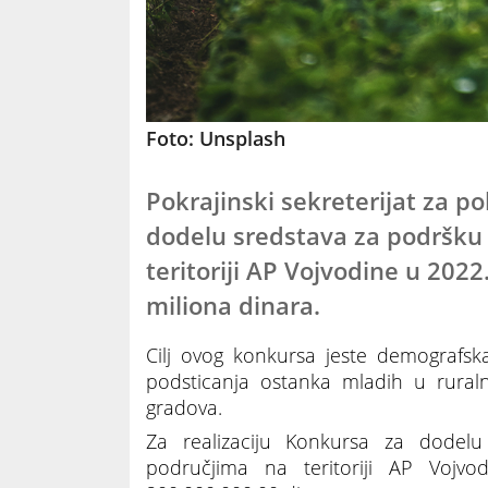
Foto: Unsplash
Pokrajinski sekreterijat za p
dodelu sredstava za podršku
teritoriji AP Vojvodine u 2022
miliona dinara.
Cilj ovog konkursa jeste demografsk
podsticanja ostanka mladih u rural
gradova.
Za realizaciju Konkursa za dodel
područjima na teritoriji AP Vojv