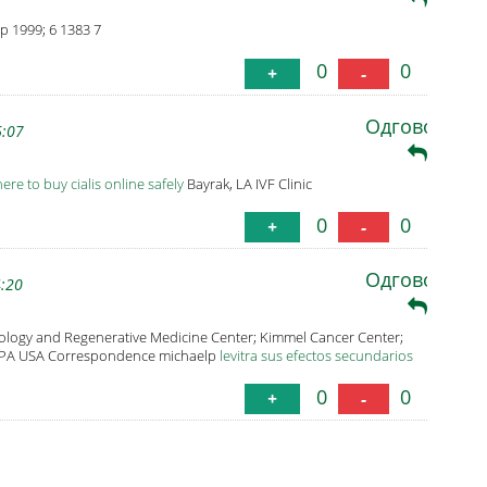
 1999; 6 1383 7
0
0
+
-
Одговори
6:07
ere to buy cialis online safely
Bayrak, LA IVF Clinic
0
0
+
-
Одговори
4:20
Biology and Regenerative Medicine Center; Kimmel Cancer Center;
a, PA USA Correspondence michaelp
levitra sus efectos secundarios
0
0
+
-