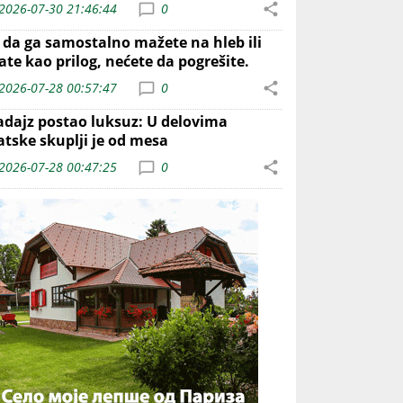
2026-07-30 21:46:44
0
o da ga samostalno mažete na hleb ili
ate kao prilog, nećete da pogrešite.
2026-07-28 00:57:47
0
adajz postao luksuz: U delovima
atske skuplji je od mesa
2026-07-28 00:47:25
0