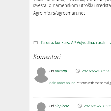
izveštaj o namenskom utrošku sredstav
Agroinfo.rs/agrosmart.net
Mladima u Vojvodini bespovratno 200 m
Тагови:
konkurs,
AP Vojvodina,
ruralni r
Komentari
Od
Dueptip
2023-02-24 18:54
cialis order online
Patients with these mali
Od
Sloplerse
2023-05-27 13:0