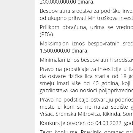
200.000.000,00 dinara.
Bespovratna sredstva za podršku inve
od ukupno prihvatljivih troškova investi
Prilikom obračuna, uzima se vredno
(PDV).
Maksimalan iznos bespovratnih sred
1.500.000,00 dinara.
Minimalan iznos bespovratnih sredstava
Pravo na podsticaje za Investicije u 
da ostvare fizička lica starija od 
smeju imati više od 40 godina, koji 
gazdinstava kao nosioci poljoprivredn
Pravo na podsticaje ostvaruju podnosi
mestu u kom se ne nalazi sedište gr
Vršac, Sremska Mitrovica, Kikinda, So
Konkurs je otvoren do 04.03.2022. god
Tekst konkursa, Pravilnik, obrazac pr