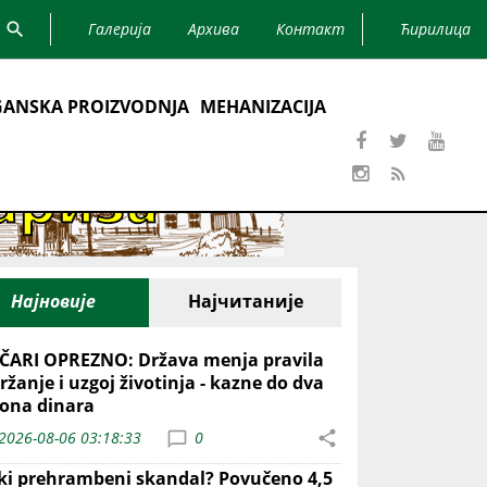
Галерија
Архива
Контакт
Ћирилица
ANSKA PROIZVODNJA
MEHANIZACIJA
Најновије
Најчитаније
ČARI OPREZNO: Država menja pravila
ržanje i uzgoj životinja - kazne do dva
iona dinara
2026-08-06 03:18:33
0
iki prehrambeni skandal? Povučeno 4,5