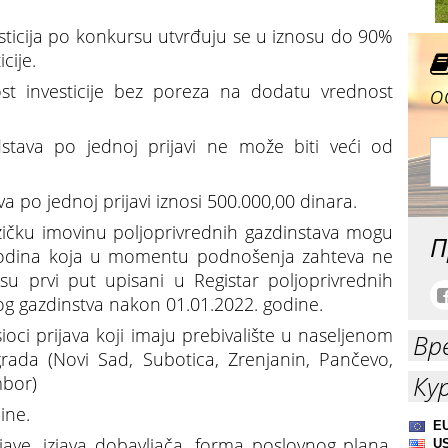
sticija po konkursu utvrđuju se u iznosu do 90%
cije.
о
st investicije bez poreza na dodatu vrednost
stava po jednoj prijavi ne može biti veći od
 po jednoj prijavi iznosi 500.000,00 dinara.
fizičku imovinu poljoprivrednih gazdinstava mogu
П
18 godina koja u momentu podnošenja zahteva ne
su prvi put upisani u Registar poljoprivrednih
og gazdinstva nakon 01.01.2022. godine.
oci prijava koji imaju prebivalište u naseljenom
Вр
ada (Novi Sad, Subotica, Zrenjanin, Pančevo,
Ку
mbor)
ine.
ijave, izjava dobavljača, forma poslovnog plana,