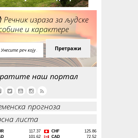
Речник израза за људске
собине и карактере
Претражи
ратите наш портал
еменска прогноза
рсна листа