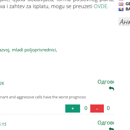
a i zahtev za isplatu, mogu se preuzeti
OVDE.
Ан
iliona, konkurs otvoren do 4. marta
azvoj,
mladi poljoprivrednici,
Одговори
:26
gnant and aggressive cells have the worst prognosis
0
0
+
-
Одговори
6:15