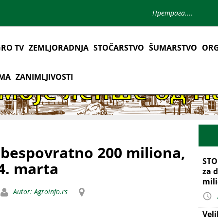
RO TV
ZEMLJORADNJA
STOČARSTVO
ŠUMARSTVO
ORG
AMA
ZANIMLJIVOSTI
 bespovratno 200 miliona,
STO
4. marta
za d
mil
Autor: Agroinfo.rs
Vel