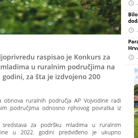
Bil
dod
Par
Hrv
oljoprivredu raspisao je Konkurs za
 mladima u ruralnim područjima na
. godini, za šta je izdvojeno 200
a obnova ruralnih područja AP Vojvodine radi
nim područjima odnosno njihovog povratka iz
u sredstava za podršku mladima u ruralnim
odine u 2022. godini predviđeno je ukupno