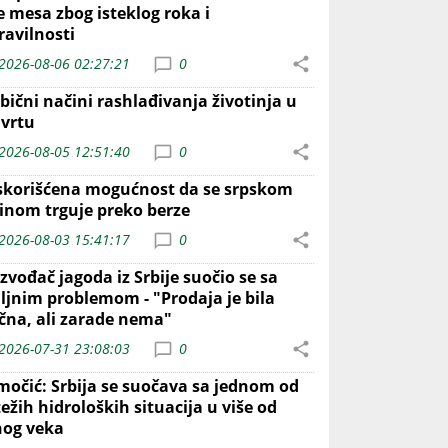
e mesa zbog isteklog roka i
ravilnosti
2026-08-06 02:27:21
0
bični načini rashlađivanja životinja u
 vrtu
2026-08-05 12:51:40
0
skorišćena mogućnost da se srpskom
inom trguje preko berze
2026-08-03 15:41:17
0
zvođač jagoda iz Srbije suočio se sa
iljnim problemom - "Prodaja je bila
ična, ali zarade nema"
2026-07-31 23:08:03
0
močić: Srbija se suočava sa jednom od
ežih hidroloških situacija u više od
nog veka