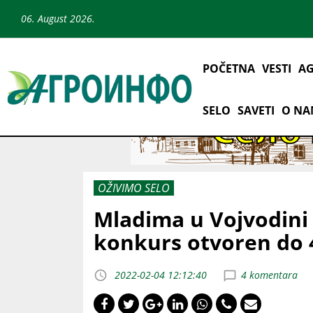
06. August 2026.
POČETNA
VESTI
AG
SELO
SAVETI
O N
OŽIVIMO SELO
Mladima u Vojvodini
konkurs otvoren do 
2022-02-04 12:12:40
4 komentara