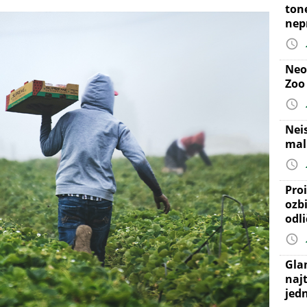
ton
nep
Neo
Zoo
Nei
mal
Proi
ozb
odl
Gla
najt
jed