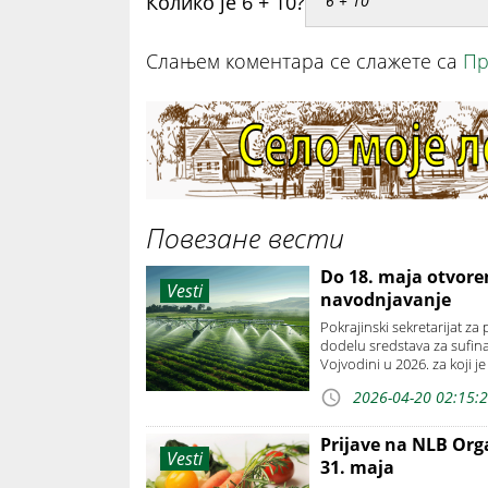
Колико је 6 + 10?
Слањем коментара се слажете са
Пр
Повезане вести
Do 18. maja otvore
Vesti
navodnjavanje
Pokrajinski sekretarijat z
dodelu sredstava za sufin
Vojvodini u 2026. za koji 
2026-04-20 02:15:
Prijave na NLB Org
Vesti
31. maja