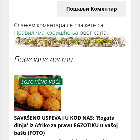
Пошаљи Коментар
Слањем коментара се слажете са
Правилима коришћења
овог сајта.
Повезане вести
EGZOTIČNO VOĆE
SAVRŠENO USPEVA I U KOD NAS: 'Rogata
dinja' iz Afrike za pravu EGZOTIKU u vašoj
bašti (FOTO)