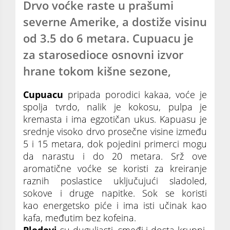
Drvo voćke raste u prašumi
severne Amerike, a dostiže visinu
od 3.5 do 6 metara. Cupuacu je
za starosedioce osnovni izvor
hrane tokom kišne sezone,
Cupuacu
pripada porodici kakaa, voće je
spolja tvrdo, nalik je kokosu, pulpa je
kremasta i ima egzotičan ukus. Kapuasu je
srednje visoko drvo prosečne visine između
5 i 15 metara, dok pojedini primerci mogu
da narastu i do 20 metara. Srž ove
aromatične voćke se koristi za kreiranje
raznih poslastice uključujući sladoled,
sokove i druge napitke. Sok se koristi
kao energetsko piće i ima isti učinak kao
kafa, međutim bez kofeina.
Plodovi
su duguljasti, smeđi i dosta krupni,