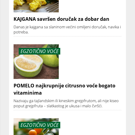
KAJGANA savršen doručak za dobar dan
Danas je kajgana sa slaninom većini omiljeni doručak, navika i
potreba.
EGZOTIČNO VOĆE
POMELO najkrupnije citrusno voće bogato
vitaminima
Nazivaju ga tajlandskim ili kineskim grejpfrutom, ali nije kiseo
poput grejpfruta – slatkastog je ukusa i malo čvršći.
EGZOTIČNO VOĆE