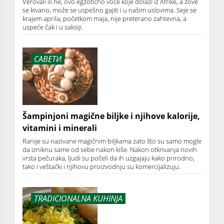
Verovali ili ne, ovo egzotično voće koje dolazi iz Afrike, a zove
se kivano, može se uspešno gajiti i u našim uslovima. Seje se
krajem aprila, početkom maja, nije preterano zahtevna, a
uspeće čak i u saksiji.
САВЕТИ
Šampinjoni magične biljke i njihove kalorije,
vitamini i minerali
Ranije su nazivane magičnim biljkama zato što su samo mogle
da izniknu same od sebe nakon kiše. Nakon otkrivanja novih
vrsta pečuraka, ljudi su počeli da ih uzgajaju kako prirodno,
tako i veštački i njihovu proizvodnju su komercijalizuju.
TRADICIONALNA KUHINJA