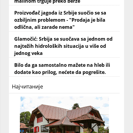
malinom trguje preko berze
Proizvođač jagoda iz Srbije suočio se sa
ozbiljnim problemom - "Prodaja je bila
odlična, ali zarade nema"
Glamočić: Srbija se suočava sa jednom od
najtežih hidroloških situacija u više od
jednog veka
Bilo da ga samostalno mažete na hleb ili
dodate kao prilog, nećete da pogrešite.
Најчитаније