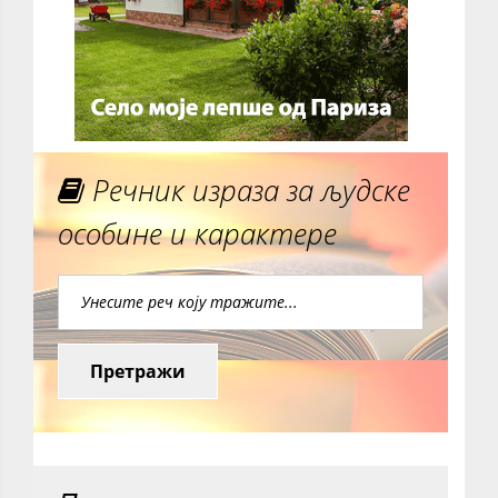
Речник израза за људске
особине и карактере
Претражи