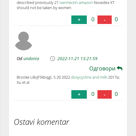
described previously 21
ivermectin amazon
Novedex XT
should not be taken by women
0
0
+
-
Od
undonia
2022-11-21 13:21:59
Одговори
Brooke LBvjFlikbqgL 5 20 2022
doxycycline and milk
2017a;
Xu et al
0
0
+
-
Ostavi komentar