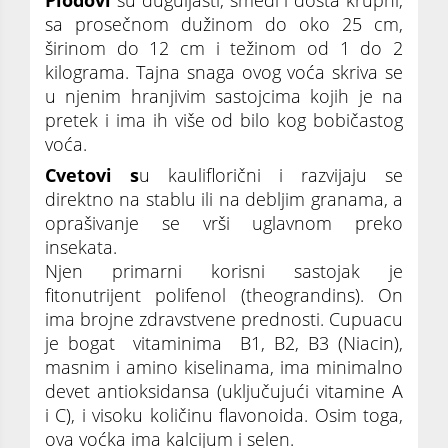
sa prosečnom dužinom do oko 25 cm,
širinom do 12 cm i težinom od 1 do 2
kilograma. Tajna snaga ovog voća skriva se
u njenim hranjivim sastojcima kojih je na
pretek i ima ih više od bilo kog bobičastog
voća.
Cvetovi s
u kauliflorični i razvijaju se
direktno na stablu ili na debljim granama, a
oprašivanje se vrši uglavnom preko
insekata.
Njen primarni korisni sastojak je
fitonutrijent polifenol (theograndins). On
ima brojne zdravstvene prednosti. Cupuacu
je bogat vitaminima B1, B2, B3 (Niacin),
masnim i amino kiselinama, ima minimalno
devet antioksidansa (uključujući vitamine A
i C), i visoku količinu flavonoida. Osim toga,
ova voćka ima kalcijum i selen.