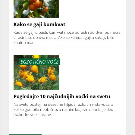
Kako se gaji kumkvat
Kada se gaji u bašti, kumkvat može porasti i do dva i po metra,
a raširiti se do dva metra. Ako se kumqat gaji u saksiji, biće
znatno manji.
EGZOTIČNO VOĆE
Pogledajte 10 najčudnijih voćki na svetu
Na svetu postoji na desetine hiljada različitih vrsta voća, a
koliko god bilo neobično, u raznim krajevima sveta je deo
svakodnevne ishrane.