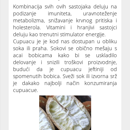
Kombinacija svih ovih sastojaka deluju na
podizanje imuniteta, uravnoteženje
metabolizma, snižavanje krvnog pritiska i
holesterola. Vitamini i hranjivi sastojci
deluju kao trenutni stimulator energije.
Cupuacu je je kod nas dostupan u obliku
soka ili praha. Sokovi se obično mešaju s
acai bobicama kako bi se uskladilo
delovanje i snizili troškovi proizvodnje,
budući da je cupuacu jeftiniji od
spomenutih bobica. Sveži sok ili izvorna srž
je dakako najbolji način konzumiranja
cupuacue.