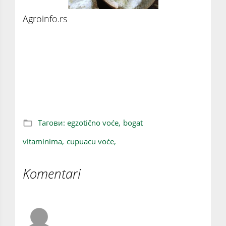
Agroinfo.rs
CUPUACU VOĆE: Deluje na
podizanje imuniteta, uravnoteženje
metabolizma i kao trenutni stimulator
energije
Тагови:
egzotično voće,
bogat
vitaminima,
cupuacu voće,
Komentari