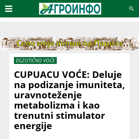
EGZOTIČNO VOĆE
CUPUACU VOĆE: Deluje
na podizanje imuniteta,
uravnoteženje
metabolizma i kao
trenutni stimulator
energije