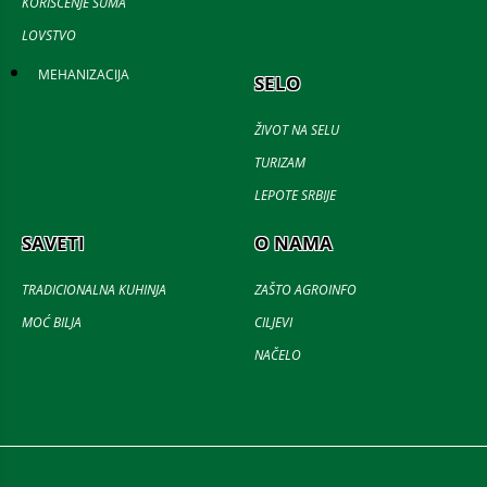
KORIŠĆENJE ŠUMA
LOVSTVO
MEHANIZACIJA
SELO
ŽIVOT NA SELU
TURIZAM
LEPOTE SRBIJE
SAVETI
O NAMA
TRADICIONALNA KUHINJA
ZAŠTO AGROINFO
MOĆ BILJA
CILJEVI
NAČELO