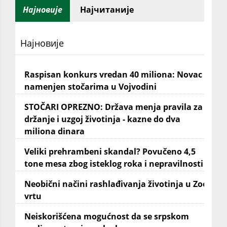
Најновије
Најчитаније
Најновије
Raspisan konkurs vredan 40 miliona: Novac
namenjen stočarima u Vojvodini
STOČARI OPREZNO: Država menja pravila za
držanje i uzgoj životinja - kazne do dva
miliona dinara
Veliki prehrambeni skandal? Povučeno 4,5
tone mesa zbog isteklog roka i nepravilnosti
Neobični načini rashlađivanja životinja u Zoo
vrtu
Neiskorišćena mogućnost da se srpskom