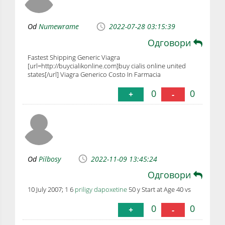
Od
Numewrame
2022-07-28 03:15:39
Одговори
Fastest Shipping Generic Viagra
[url=http://buycialikonline.com]buy cialis online united
states[/url] Viagra Generico Costo In Farmacia
0
0
+
-
Od
Pilbosy
2022-11-09 13:45:24
Одговори
10 July 2007; 1 6
priligy dapoxetine
50 y Start at Age 40 vs
0
0
+
-